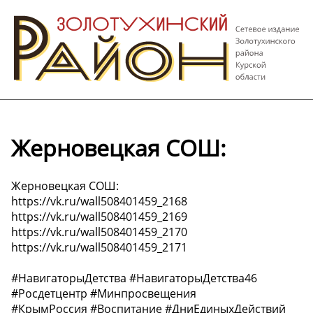
Жерновецкая СОШ:
Жерновецкая СОШ:
https://vk.ru/wall508401459_2168
https://vk.ru/wall508401459_2169
https://vk.ru/wall508401459_2170
https://vk.ru/wall508401459_2171
#НавигаторыДетства #НавигаторыДетства46
#Росдетцентр #Минпросвещения
#КрымРоссия #Воспитание #ДниЕдиныхДействий