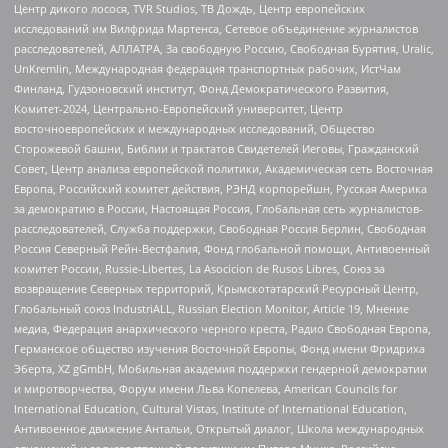
Центр дикого лосося, TVR Studios, ТВ Дождь, Центр европейских
исследований им Вилфрида Мартенса, Сетевое объединение журналистов
расследователей, АЛЛАТРА, За свободную Россию, Свободная Бурятия, Uralic,
UnKremlin, Международная федерация транспортных рабочих, ИстЧам
Финланд, Гудзоновский институт, Фонд Демократического Развития,
Комитет-2024, Центрально-Европейский университет, Центр
восточноевропейских и международных исследований, Общество
Сторожевой башни, Библии и трактатов Свидетелей Иеговы, Гражданский
Совет, Центр анализа европейской политики, Академическая сеть Восточная
Европа, Российский комитет действия, РЭНД корпорейшн, Русская Америка
за демократию в России, Настоящая Россия, Глобальная сеть журналистов-
расследователей, Служба поддержки, Свободная Россия Берлин, Свободная
Россия Северный Рейн-Вестфалия, Фонд глобальной помощи, Антивоенный
комитет России, Russie-Libertes, La Asocicion de Rusos Libres, Союз за
возвращение Северных территорий, Крымскотатарский Ресурсный Центр,
Глобальный союз IndustriALL, Russian Election Monitor, Article 19, Мнение
медиа, Федерация анархического черного креста, Радио Свободная Европа,
Германское общество изучения Восточной Европы, Фонд имени Фридриха
Эберта, XZ gGmbH, Мобильная академия поддержки гендерной демократии
и миротворчества, Форум имени Льва Копелева, American Councils for
International Education, Cultural Vistas, Institute of International Education,
Антивоенное движение Антальи, Открытый диалог, Школа международных