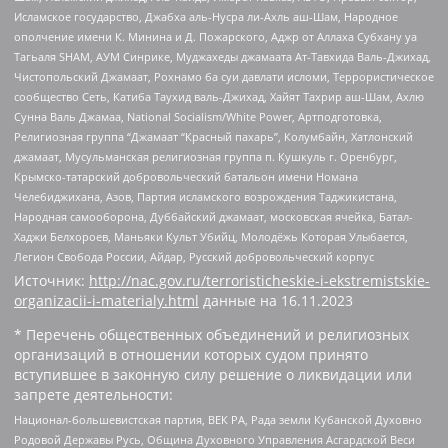
Исламское государство, Джабха аль-Нусра ли-Ахль аш-Шам, Народное
ополчение имени К. Минина и Д. Пожарского, Аджр от Аллаха Субхану уа
Тагьаля SHAM, АУМ Синрике, Муджахеды джамаата Ат-Тавхида Валь-Джихад,
Чистопольский Джамаат, Рохнамо ба суи давлати исломи, Террористическое
сообщество Сеть, Катиба Таухид валь-Джихад, Хайят Тахрир аш-Шам, Ахлю
Сунна Валь Джамаа, National Socialism/White Power, Артподготовка,
Религиозная группа “Джамаат “Красный пахарь”, Колумбайн, Хатлонский
джамаат, Мусульманская религиозная группа п. Кушкуль г. Оренбург,
Крымско-татарский добровольческий батальон имени Номана
Челебиджихана, Азов, Партия исламского возрождения Таджикистана,
Народная самооборона, Дуббайский джамаат, московская ячейка, Батал-
Хаджи Белхороев, Маньяки Культ Убийц, Молодёжь Которая Улыбается,
Легион Свобода России, Айдар, Русский добровольческий корпус
Источник:
http://nac.gov.ru/terroristicheskie-i-ekstremistskie-
organizacii-i-materialy.html
данные на
16.11.2023
* Перечень общественных объединений и религиозных
организаций в отношении которых судом принято
вступившее в законную силу решение о ликвидации или
запрете деятельности:
Национал-большевистская партия, ВЕК РА, Рада земли Кубанской Духовно
Родовой Державы Русь, Община Духовного Управления Асгардской Веси