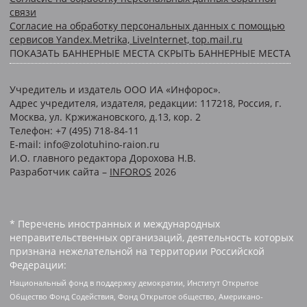
связи
Согласие на обработку персональных данных с помощью
сервисов Yandex.Metrika, LiveInternet, top.mail.ru
ПОКАЗАТЬ БАННЕРНЫЕ МЕСТА
СКРЫТЬ БАННЕРНЫЕ МЕСТА
Учредитель и издатель ООО ИА «Инфорос».
Адрес учредителя, издателя, редакции: 117218, Россия, г.
Москва, ул. Кржижановского, д.13, кор. 2
Телефон: +7 (495) 718-84-11
E-mail: info@zolotuhino-raion.ru
И.О. главного редактора Дорохова Н.В.
Разработчик сайта –
INFOROS
2026
* Перечень иностранных и международных
неправительственных организаций, деятельность которых
признана нежелательной на территории Российской
Федерации:
Национальный фонд в поддержку демократии, Институт Открытое
Общество Фонд Содействия, Фонд Открытое общество, Американо-