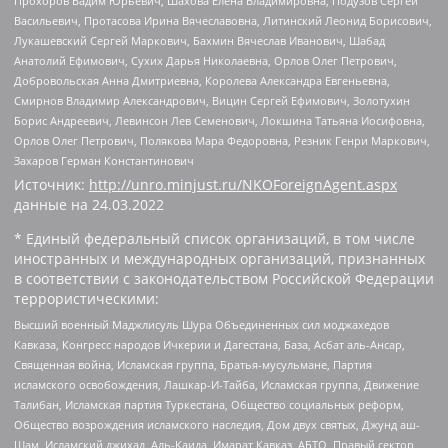
Прохоров Вадим Юрьевич, Шахова Елена Владимировна, Подузов Сергей
Васильевич, Протасова Ирина Вячеславовна, Литинский Леонид Борисович,
Лукашевский Сергей Маркович, Бахмин Вячеслав Иванович, Шабад
Анатолий Ефимович, Сухих Дарья Николаевна, Орлов Олег Петрович,
Добровольская Анна Дмитриевна, Королева Александра Евгеньевна,
Смирнов Владимир Александрович, Вицин Сергей Ефимович, Золотухин
Борис Андреевич, Левинсон Лев Семенович, Локшина Татьяна Иосифовна,
Орлов Олег Петрович, Полякова Мара Федоровна, Резник Генри Маркович,
Захаров Герман Константинович
Источник:
http://unro.minjust.ru/NKOForeignAgent.aspx
данные на
24.03.2022
* Единый федеральный список организаций, в том числе
иностранных и международных организаций, признанных
в соответствии с законодательством Российской Федерации
террористическими:
Высший военный Маджлисуль Шура Объединенных сил моджахедов
Кавказа, Конгресс народов Ичкерии и Дагестана, База, Асбат аль-Ансар,
Священная война, Исламская группа, Братья-мусульмане, Партия
исламского освобождения, Лашкар-И-Тайба, Исламская группа, Движение
Талибан, Исламская партия Туркестана, Общество социальных реформ,
Общество возрождения исламского наследия, Дом двух святых, Джунд аш-
Шам, Исламский джихад, Аль-Каида, Имарат Кавказ, АБТО, Правый сектор,