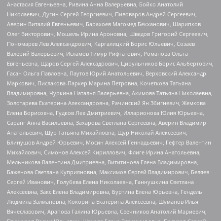
Анастасия Евгеньевна, Ривина Анна Валерьевна, Бойко Анатолий
Николаевич, Дугин Сергей Георгиевич, Пивоваров Андрей Сергеевич,
Аверин Виталий Евгеньевич, Барахоев Магомед Бекханович, Шарипков
Олег Викторович, Мошель Ирина Ароновна, Шведов Григорий Сергеевич,
Пономарев Лев Александрович, Каргалицкий Борис Юльевич, Созаев
Валерий Валерьевич, Исламов Тимур Рифгатович, Романова Ольга
Евгеньевна, Щаров Сергей Алексадрович, Цирульников Борис Альбертович,
Гасан Ольга Павловна, Паутов Юрий Анатольевич, Верховский Александр
Маркович, Пислакова-Паркер Марина Петровна, Кочеткова Татьяна
Владимировна, Чуркина Наталья Валерьевна, Акимова Татьяна Николаевна,
Золотарева Екатерина Александровна, Рачинский Ян Збигневич, Жемкова
Елена Борисовна, Гудков Лев Дмитриевич, Илларионова Юлия Юрьевна,
Саранг Анна Васильевна, Захарова Светлана Сергеевна, Аверин Владимир
Анатольевич, Щур Татьяна Михайловна, Щур Николай Алексеевич,
Блинушов Андрей Юрьевич, Мосин Алексей Геннадьевич, Гефтер Валентин
Михайлович, Симонов Алексей Кириллович, Флиге Ирина Анатольевна,
Мельникова Валентина Дмитриевна, Вититинова Елена Владимировна,
Баженова Светлана Куприяновна, Максимов Сергей Владимирович, Беляев
Сергей Иванович, Голубева Елена Николаевна, Ганнушкина Светлана
Алексеевна, Закс Елена Владимировна, Буртина Елена Юрьевна, Гендель
Людмила Залмановна, Кокорина Екатерина Алексеевна, Шуманов Илья
Вячеславович, Арапова Галина Юрьевна, Свечников Анатолий Мариевич,