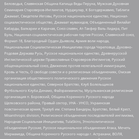
Беловодья, Славянская Община Капища Веды Перуна, Мужская Духовная
Семинария Староверов-Инглингов, Нурджулар, К Богодержавию, Таблиги
Джамаат, Свидетели Иеговы, Русское национальное единство, Национал-
социалистическое общество, Джамаат мувахидов, Объединенный Вилайат
Кабарды, Балкарии и Карачая, Союз славян, Ат-Такфир Валь-Хиджра, Пит
Буль, Национал-социалистическая рабочая партия России, Славянский союз,
Формат-18, Благородный Орден Дьявола, Армия воли народа,
Национальная Социалистическая Инициатива города Череповца, Духовно-
Родовая Держава Русь, Русское национальное единство, Древнерусской
Инглистической церкви Православных Староверов-Инглингов, Русский
общенациональный союз, Движение против нелегальной иммиграции,
Кровь и Честь, О свободе совести и о религиозных объединениях, Омская
организация общественного политического движения Русское
национальное единство, Северное Братство, Клуб Болельщиков
Футбольного Клуба Динамо, Файзрахманисты, Мусульманская религиозная
организация п. Боровский, Община Коренного Русского народа
Щелковского района, Правый сектор, УНА - УНСО, Украинская
повстанческая армия, Тризуб им. Степана Бандеры, Братство, Белый Крест,
Misanthropic division, Религиозное объединение последователей инглиизма,
Народная Социальная Инициатива, TulaSkins, Этнополитическое
объединение Русские, Русское национальное объединение Атака, Мечеть
Мирмамеда, Община Коренного Русского народа г. Астрахани, ВОЛЯ,