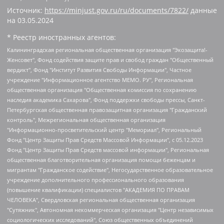
Источник:
https://minjust.gov.ru/ru/documents/7822/
данные
на
03.05.2024
* Реестр иностранных агентов:
Калининградская региональная общественная организация "Экозащита!-Женсовет", Фонд содействия защите прав и свобод граждан "Общественный вердикт", Фонд "Институт Развития Свободы Информации", Частное учреждение "Информационное агентство МЕМО. РУ", Региональная общественная организация "Общественная комиссия по сохранению наследия академика Сахарова", Фонд поддержки свободы прессы, Санкт-Петербургская общественная правозащитная организация "Гражданский контроль", Межрегиональная общественная организация "Информационно-просветительский центр "Мемориал", Региональный Фонд "Центр Защиты Прав Средств Массовой Информации", с 05.12.2023 Фонд "Центр Защиты Прав Средств массовой информации", Региональная общественная благотворительная организация помощи беженцам и мигрантам "Гражданское содействие", Негосударственное образовательное учреждение дополнительного профессионального образования (повышение квалификации) специалистов "АКАДЕМИЯ ПО ПРАВАМ ЧЕЛОВЕКА", Свердловская региональная общественная организация "Сутяжник", Автономная некоммерческая организация "Центр независимых социологических исследований", Союз общественных объединений "Российский исследовательский центр по правам человека", Региональное общественное учреждение научно-информационный центр "МЕМОРИАЛ", Некоммерческая организация "Фонд защиты гласности", Автономная некоммерческая организация "Институт прав человека", Городская общественная организация "Екатеринбургское общество "МЕМОРИАЛ", Городская общественная организация "Рязанское историко-просветительское и правозащитное общество "Мемориал" (Рязанский Мемориал), Челябинский региональный орган общественной самодеятельности – женское общественное объединение "Женщины Евразии", Челябинский региональный орган общественной самодеятельности "Уральская правозащитная группа", Фонд содействия защите здоровья и социальной справедливости имени Андрея Рылькова, Автономная Некоммерческая Организация "Аналитический Центр Юрия Левады", Автономная некоммерческая организация социальной поддержки населения "Проект Апрель", Региональная общественная организация помощи женщинам и детям, находящимся в кризисной ситуации "Информационно-методический центр "Анна", Фонд содействия развитию массовых коммуникаций и правовому просвещению "Так-так-Так", Фонд содействия устойчивому развитию "Серебряная тайга", Свердловский региональный общественный фонд социальных проектов "Новое время", "Idel.Реалии", Кавказ.Реалии, Крым.Реалии, Телеканал Настоящее Время, Татаро-башкирская служба Радио Свобода (Azatliq Radiosi), Радио Свободная Европа/Радио Свобода (PCE/PC), "Сибирь.Реалии", "Фактограф", Благотворительный фонд помощи осужденным и их семьям, Автономная некоммерческая организация "Институт глобализации и социальных движений", Фонд "В защиту прав заключенных", Частное учреждение "Центр поддержки и содействия развитию средств массовой информации", Пензенский региональный общественный благотворительный фонд "Гражданский союз", "Север.Реалии", Некоммерческая организация Фонд "Правовая инициатива", Общество с ограниченной ответственностью "Радио Свободная Европа/Радио Свобода", Чешское информационное агентство "MEDIUM-ORIENT", Красноярская региональная общественная организация "Мы против СПИДа", Камалягин Денис Николаевич, Маркелов Сергей Евгеньевич, Пономарев Лев Александрович, Савицкая Людмила Алексеевна, Автономная некоммерческая организация "Центр по работе с проблемой насилия "НАСИЛИЮ.НЕТ", Межрегиональный профессиональный союз работников здравоохранения "Альянс врачей", Юридическое лицо, зарегистрированное в Латвийской Республике, SIA "Medusa Project" (регистрационный номер 40103797863, дата регистрации 10.06.2014), Некоммерческая организация "Фонд по борьбе с коррупцией", Автономная некоммерческая организация "Институт права и публичной политики", Баданин Роман Сергеевич, Гликин Максим Александрович, Железнова Мария Михайловна, Лукьянова Юлия Сергеевна, Маетная Елизавета Витальевна, Маняхин Петр Борисович, Чуракова Ольга Владимировна, Ярош Юлия Петровна, Юридическое лицо "The Insider SIA", зарегистрированное в Риге, Латвийская Республика (дата регистрации 26.06.2015), являющееся администратором доменного имени интернет-издания "The Insider SIA", https://theins.ru, Постернак Алексей Евгеньевич, Рубин Михаил Аркадьевич, Анин Роман Александрович, Юридическое лицо Istories fonds, зарегистрированное в Латвийской Республике (регистрационный номер 50008295751, дата регистрации 24.02.2020), Великовский Дмитрий Александрович, Долинина Ирина Николаевна, Мароховская Алеся Алексеевна, Шлейнов Роман Юрьевич, Шмагун Олеся Валентиновна, Общество с ограниченной ответственностью "Альтаир 2021", Общество с ограниченной ответственностью "Вега 2021", Общество с ограниченной ответственностью "Главный редактор 2021", Общество с ограниченной ответственностью "Ромашки монолит", Важенков Артем Валерьевич, Ивановская областная общественная организация "Центр гендерных исследований", Гурман Юрий Альбертович, Медиапроект "ОВД-Инфо", Егоров Владимир Владимирович, Жилинский Владимир Александрович, Общество с ограниченной ответственностью "ЗП", Иванова София Юрьевна, Карезина Инна Павловна, Кильтау Екатерина Викторовна, Петров Алексей Викторович, Пискунов Сергей Евгеньевич, Смирнов Сергей Сергеевич, Тихонов Михаил Сергеевич, Общество с ограниченной ответственностью "ЖУРНАЛИСТ-ИНОСТРАННЫЙ АГЕНТ", Арапова Галина Юрьевна, Вольтская Татьяна Анатольевна, Американская компания "Mason G.E.S. Anonymous Foundation" (США), являющаяся владельцем интернет-издания https://mnews.world/, Компания "Stichting Bellingcat", зарегистрированная в Нидерландах (дата регистрации 11.07.2018), Захаров Андрей Вячеславович, Клепиковская Екатерина Дмитриевна, Общество с ограниченной ответственностью "МЕМО", Перл Роман Александрович, Симонов Евгений Алексеевич, Соловьева Елена Анатольевна, Сотников Даниил Владимирович, Сурначева Елизавета Дмитриевна, Автономная некоммерческая организация по защите прав человека и информированию населения "Якутия – Наше Мнение", Общество с ограниченной ответственностью "Москоу диджитал медиа", с 26.01.2023 Общество с ограниченной ответственностью "Чайка Белые сады", Ветошкина Валерия Валерьевна, Заговора Максим Александрович, Межрегиональное общественное движение "Российская ЛГБТ - сеть", Оленичев Максим Владимирович, Павлов Иван Юрьевич, Скворцова Елена Сергеевна, Общество с ограниченной ответственностью "Как бы инагент", Кочетков Игорь Викторович, Общество с ограниченной ответственностью "Честные выборы", Еланчик Олег Александрович, Общество с ограниченной ответственностью "Нобелевский призыв", Гималова Регина Эмилевна, Григорьев Андрей Валерьевич, Григорьева Алина Александровна, Ассоциация по содействию защите прав призывников, альтернативнослужащих и военнослужащих "Правозащитная группа "Гражданин.Армия.Право", Хисамова Регина Фаритовна, Автономная некоммерческая организация по реализации социально-правовых программ "Лилит", Дальневосточное общественное движение "Маяк", Санкт-Петербургская ЛГБТ-инициативная группа "Выход", Инициативная группа ЛГБТ+ "Реверс", Алексеев Андрей Викторович, Бекбулатова Таисия Львовна, Беляев Иван Михайлович, Владыкина Елена Сергеевна, Гельман Марат Александрович, Никульшина Вероника Юрьевна, Толоконникова Надежда Андреевна, Шендерович Виктор Анатольевич, Общество с ограниченной ответственностью "Данное сообщение", Общество с ограниченной ответственностью Издательский дом "Новая глава", Айнбиндер Александра Александровна, Московский комьюнити-центр для ЛГБТ+инициатив, Благотворительный фонд развития филантропии, Deutsche Welle (Германия, Kurt-Schumacher-Strasse 3, 53113 Bonn), Борзунова Мария Михайловна, Воробьев Виктор Викторович, Голубева Анна Львовна, Константинова Алла Михайловна, Малкова Ирина Владимировна, Мурадов Мурад Абдулгалимович, Осетинская Елизавета Николаевна, Понасенков Евгений Николаевич, Ганапольский Матвей Юрьевич, Киселев Евгений Алексеевич, Борухович Ирина Григорьевна, Дремин Иван Тимофеевич, Дубровский Дмитрий Викторович, Красноярская региональная общественная организация поддержки и развития альтернативных образовательных технологий и межкультурных коммуникаций "ИНТЕРРА", Маяковская Екатерина Алексеевна, Фейгин Марк Захарович, Филимонов Андрей Викторович, Дзугкоева Регина Николаевна, Доброхотов Роман Александрович, Дудь Юрий Александрович, Елкин Сергей Владимирович, Кругликов Кирилл Игоревич, Сабунаева Мария Леонидовна, Семенов Алексей Владимирович, Шаинян Карен Багратович, Шульман Екатерина Михайловна, Асафьев Артур Валерьевич, Вахштайн Виктор Семенович, Венедиктов Алексей Алексеевич, Лушникова Екатерина Евгеньевна, Волков Леонид Михайлович, Невзоров Александр Глебович, Пархоменко Сергей Борисович, Сироткин Ярослав Николаевич, Кара-Мурза Владимир Владимирович, Баранова Наталья Владимировна, Гозман Леонид Яковлевич, Кагарлицкий Борис Юльевич, Климарев Михаил Валерьевич, Милов Владимир Станиславович, Автономная некоммерческая организация Краснодарский центр современного искусства "Типография", Моргенштерн Алишер Тагирович, Соболь Любовь Эдуардовна, Общество с ограниченной ответственностью "ЛИЗА НОРМ", Каспаров Гарри Кимович, Ходорковский Михаил Борисович, Общество с ограниченной ответственностью "Апрельские тезисы", Данилович Ирина Брониславовна, Кашин Олег Владимирович, Петров Николай Владимирович, Пивоваров Алексей Владимирович, Соколов Михаил Владимирович, Цветкова Юлия Владимировна, Чичваркин Евгений Александрович, Комитет против пыток/Команда против пыток, Общество с ограниченной ответственностью "Первый научный", Общество с ограниченной ответственностью "Вертолет и ко", Белоцерковская Вероника Борисовна, Кац Максим Евгеньевич, Лазарева Татьяна Юрьевна, Шаведдинов Руслан Табризович, Яшин Илья Валерьевич, Общество с ограниченной ответственностью "Иноагент ААВ", Алешковский Дмитрий Петрович, Альбац Евгения Марковна, Быков Дмитрий Львович, Галямина Юлия Евгеньевна, Лойко Сергей Леонидович, Мартынов Кирилл Константинович, Медведев Сергей Александрович, Крашенинников Федор Геннадиевич, Гордеева Катерина Вл