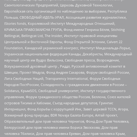
Саентологических Предприятий, Церковь Духовной Технологии,
Европейская сеть организаций по наблюдению за выборами, Республика
Польша, СВОБОДНЫЙ ИДЕЛЬ-УРАЛ, Ассоциация развития журналистики,
IStories fonds, Королевский Институт Международных Отношений,
КРИМСЬКА ПРАВОЗАХИСНА ГРУПА, Фонд имени Генриха Бёлля, Stichting
Bellingcat, Bellingcat Ltd, The Insider, Институт правовой инициативы
Центральной и Восточной Европы, Фонд Открытой Эстонии, Calvert 22
Foundation, Канадский украинский конгресс, Институт Макдональда-Лорье,
Украинская национальная федерация Канады, Декабристы, Международный
научный центр им Вудро Вильсона, Свободная пресса, Возрождение,
Всеукраинский духовный центр , Риддл, Русский антивоенный комитет в
Швеции, Проект Медуза, Фонд Андрея Сахарова, Форум свободной России,
Лига Свободных Наций, Transparеncy International, Форум Свободных
Народов ПостРоссии, Солидарность с гражданским движением в России –
Solidarus, КрымSOS, Свободный университет, Институт государственного
управления, Форум гражданского общества Россия, Беллона, Союз жителей
островов Тисима и Хабомаи, Съезд народных депутатов, Гринпис
Интернешнл, Фонд борьбы с коррупцией Инк, Завет церквей TCCN, Агора,
Всемирный фонд природы, BDR Novaja Gazeta-Europe, Алтай проект,
Образовательный дом прав человека Чернигов, Фонд Дом Прав Человека,
Белорусский дом прав человека имени Бориса Звозскова, Дом прав
человека Тбилиси, Дом прав человека Ереван, Дом прав человека Крым,