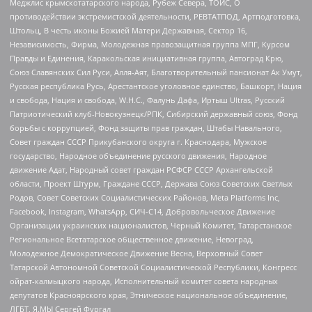
Меджлис крымскотатарского народа, Рубеж Севера, ТОЙС, О
противодействии экстремистской деятельности, РЕВТАТПОД, Артподготовка,
Штольц, В честь иконы Божией Матери Державная, Сектор 16,
Независимость, Фирма, Молодежная правозащитная группа МПГ, Курсом
Правды и Единения, Каракольская инициативная группа, Автоград Крю,
Союз Славянских Сил Руси, Алля-Аят, Благотворительный пансионат Ак Умут,
Русская республика Русь, Арестантское уголовное единство, Башкорт, Нация
и свобода, Нация и свобода, W.H.С., Фалунь Дафа, Иртыш Ultras, Русский
Патриотический клуб-Новокузнецк/РПК, Сибирский державный союз, Фонд
борьбы с коррупцией, Фонд защиты прав граждан, Штабы Навального,
Совет граждан СССР Прикубанского округа г. Краснодара, Мужское
государство, Народное объединение русского движения, Народное
движение Адат, Народный совет граждан РСФСР СССР Архангельской
области, Проект Штурм, Граждане СССР, Держава Союз Советских Светлых
Родов, Совет Советских Социалистических Районов, Meta Platforms Inc,
Facebook, Instagram, WhatsApp, СИЧ-С14, Добровольческое Движение
Организации украинских националистов, Черный Комитет, Татарстанское
Региональное Всетатарское общественное движение, Невоград,
Молодежное Демократическое Движение Весна, Верховный Совет
Татарской Автономной Советской Социалистической Республики, Конгресс
ойрат-калмыцкого народа, Исполнительный комитет совета народных
депутатов Красноярского края, Этническое национальное объединение,
ЛГБТ, Я.МЫ Сергей Фургал