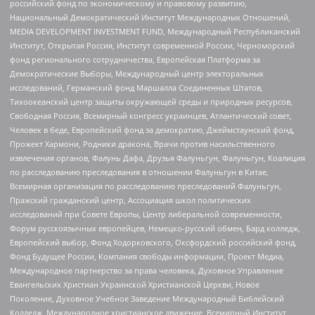
российский фонд по экономическому и правовому развитию,
Национальный Демократический Институт Международных Отношений,
MEDIA DEVELOPMENT INVESTMENT FUND, Международный Республиканский
Институт, Открытая Россия, Институт современной России, Черноморский
фонд регионального сотрудничества, Европейская Платформа за
Демократические Выборы, Международный центр электоральных
исследований, Германский фонд Маршалла Соединенных Штатов,
Тихоокеанский центр защиты окружающей среды и природных ресурсов,
Свободная Россия, Всемирный конгресс украинцев, Атлантический совет,
Человек в беде, Европейский фонд за демократию, Джеймстаунский фонд,
Прожект Хармони, Родники дракона, Врачи против насильственного
извлечения органов, Фалунь Дафа, Друзья Фалуньгун, Фалуньгун, Коалиция
по расследованию преследования в отношении Фалуньгун в Китае,
Всемирная организация по расследованию преследований Фалуньгун,
Пражский гражданский центр, Ассоциация школ политических
исследований при Совете Европы, Центр либеральной современности,
Форум русскоязычных европейцев, Немецко-русский обмен, Бард колледж,
Европейский выбор, Фонд Ходорковского, Оксфордский российский фонд,
Фонд Будущее России, Компания свободы информации, Проект Медиа,
Международное партнерство за права человека, Духовное Управление
Евангельских Христиан Украинской Христианской Церкви, Новое
Поколение, Духовное Учебное Заведение Международный Библейский
Колледж, Международное христианское движение, Всемирный Институт