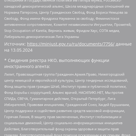
отношений и государственной политики им Питера Мунка, Российско-
канадский демократический альянс, Школа международных отношений им
Нормана Патерсона, Центр Гражданских Свобод, Фонд Бориса Немцова за
Свободу, Фонд имени Фридриха Науманна за свободу, Феминистское
антивоенное сопротивление, Комитет независимости Ингушетии, Прометей,
Stop Occupation of Karelia, Вернись живым, Фридом Хаус, СОТА медиа,
Либерально-демократическая Лига Украины
Источник:
https://minjust.gov.ru/ru/documents/7756/
данные
на
13.05.2024
* Сведения реестра НКО, выполняющих функции
иностранного агента:
Лилит, Правозащитная группа Гражданин.Армия.Право, Нижегородский
центр немецкой и европейской культуры, Центр гендерных исследований,
Фонд защиты прав граждан Штаб, Институт права и публичной политики,
Фонд борьбы с коррупцией, Альянс врачей, НАСИЛИЮ.НЕТ, Мы против
СПИДа, СВЕЧА, Гуманитарное действие, Открытый Петербург, Лига
Избирателей, Правовая инициатива, Гражданский Союз, Хасдей Ерушалаим,
Центр поддержки и содействия развитию средств массовой информации,
Горячая Линия, В защиту прав заключенных, Институт глобализации и
социальных движений, Центр социально-информационных инициатив
Действие, Благотворительный фонд охраны здоровья и защиты прав
граждан, Благотворительный фонд помощи осужденным и их семьям, Фонд