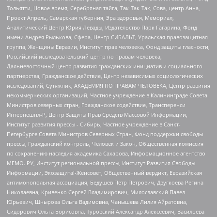
Тольятти, Новое время, Серебряная тайга, Так-Так-Так, Сова, центр Анна,
Проект Апрель, Самарская губерния, Эра здоровья, Мемориал,
Аналитический Центр Юрия Левады, Издательство Парк Гагарина, Фонд
имени Андрея Рылькова, Сфера, Центр СИБАЛЬТ, Уральская правозащитная
группа, Женщины Евразии, Институт прав человека, Фонд защиты гласности,
Российский исследовательский центр по правам человека,
Дальневосточный центр развития гражданских инициатив и социального
партнерства, Гражданское действие, Центр независимых социологических
исследований, Сутяжник, АКАДЕМИЯ ПО ПРАВАМ ЧЕЛОВЕКА, Центр развития
некоммерческих организаций, Частное учреждение в Калининграде Совета
Министров северных стран, Гражданское содействие, Трансперенси
Интернешнл-Р, Центр Защиты Прав Средств Массовой Информации,
Институт развития прессы - Сибирь, Частное учреждение в Санкт-
Петербурге Совета Министров Северных Стран, Фонд поддержки свободы
прессы, Гражданский контроль, Человек и Закон, Общественная комиссия
по сохранению наследия академика Сахарова, Информационное агентство
МЕМО. РУ, Институт региональной прессы, Институт Развития Свободы
Информации, Экозащита!-Женсовет, Общественный вердикт, Евразийская
антимонопольная ассоциация, Бедушев Петр Петрович, Дзугкоева Регина
Николаевна, Кривенко Сергей Владимирович, Милославский Павел
Юрьевич, Шнырова Ольга Вадимовна, Чанышева Лилия Айратовна,
Сидорович Ольга Борисовна, Туровский Александр Алексеевич, Васильева