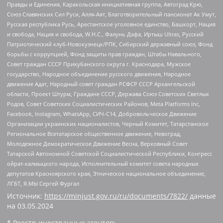
Правды и Единения, Каракольская инициативная группа, Автоград Крю,
Союз Славянских Сил Руси, Алля-Аят, Благотворительный пансионат Ак Умут,
Русская республика Русь, Арестантское уголовное единство, Башкорт, Нация
и свобода, Нация и свобода, W.H.С., Фалунь Дафа, Иртыш Ultras, Русский
Патриотический клуб-Новокузнецк/РПК, Сибирский державный союз, Фонд
борьбы с коррупцией, Фонд защиты прав граждан, Штабы Навального,
Совет граждан СССР Прикубанского округа г. Краснодара, Мужское
государство, Народное объединение русского движения, Народное
движение Адат, Народный совет граждан РСФСР СССР Архангельской
области, Проект Штурм, Граждане СССР, Держава Союз Советских Светлых
Родов, Совет Советских Социалистических Районов, Meta Platforms Inc,
Facebook, Instagram, WhatsApp, СИЧ-С14, Добровольческое Движение
Организации украинских националистов, Черный Комитет, Татарстанское
Региональное Всетатарское общественное движение, Невоград,
Молодежное Демократическое Движение Весна, Верховный Совет
Татарской Автономной Советской Социалистической Республики, Конгресс
ойрат-калмыцкого народа, Исполнительный комитет совета народных
депутатов Красноярского края, Этническое национальное объединение,
ЛГБТ, Я.МЫ Сергей Фургал
Источник:
https://minjust.gov.ru/ru/documents/7822/
данные
на
03.05.2024
* Реестр иностранных агентов: