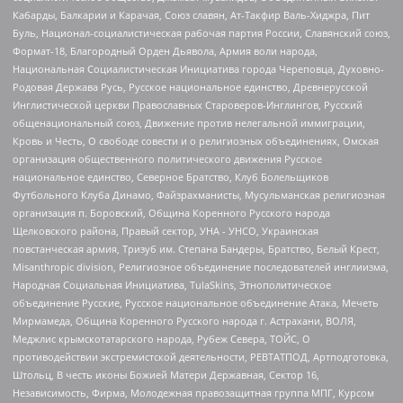
Кабарды, Балкарии и Карачая, Союз славян, Ат-Такфир Валь-Хиджра, Пит
Буль, Национал-социалистическая рабочая партия России, Славянский союз,
Формат-18, Благородный Орден Дьявола, Армия воли народа,
Национальная Социалистическая Инициатива города Череповца, Духовно-
Родовая Держава Русь, Русское национальное единство, Древнерусской
Инглистической церкви Православных Староверов-Инглингов, Русский
общенациональный союз, Движение против нелегальной иммиграции,
Кровь и Честь, О свободе совести и о религиозных объединениях, Омская
организация общественного политического движения Русское
национальное единство, Северное Братство, Клуб Болельщиков
Футбольного Клуба Динамо, Файзрахманисты, Мусульманская религиозная
организация п. Боровский, Община Коренного Русского народа
Щелковского района, Правый сектор, УНА - УНСО, Украинская
повстанческая армия, Тризуб им. Степана Бандеры, Братство, Белый Крест,
Misanthropic division, Религиозное объединение последователей инглиизма,
Народная Социальная Инициатива, TulaSkins, Этнополитическое
объединение Русские, Русское национальное объединение Атака, Мечеть
Мирмамеда, Община Коренного Русского народа г. Астрахани, ВОЛЯ,
Меджлис крымскотатарского народа, Рубеж Севера, ТОЙС, О
противодействии экстремистской деятельности, РЕВТАТПОД, Артподготовка,
Штольц, В честь иконы Божией Матери Державная, Сектор 16,
Независимость, Фирма, Молодежная правозащитная группа МПГ, Курсом