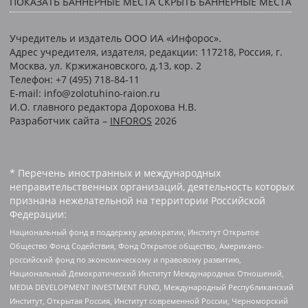
ПОКАЗАТЬ БАННЕРНЫЕ МЕСТА
СКРЫТЬ БАННЕРНЫЕ МЕСТА
Учредитель и издатель ООО ИА «Инфорос».
Адрес учредителя, издателя, редакции: 117218, Россия, г.
Москва, ул. Кржижановского, д.13, кор. 2
Телефон: +7 (495) 718-84-11
E-mail: info@zolotuhino-raion.ru
И.О. главного редактора Дорохова Н.В.
Разработчик сайта –
INFOROS
2026
* Перечень иностранных и международных
неправительственных организаций, деятельность которых
признана нежелательной на территории Российской
Федерации:
Национальный фонд в поддержку демократии, Институт Открытое
Общество Фонд Содействия, Фонд Открытое общество, Американо-
российский фонд по экономическому и правовому развитию,
Национальный Демократический Институт Международных Отношений,
MEDIA DEVELOPMENT INVESTMENT FUND, Международный Республиканский
Институт, Открытая Россия, Институт современной России, Черноморский