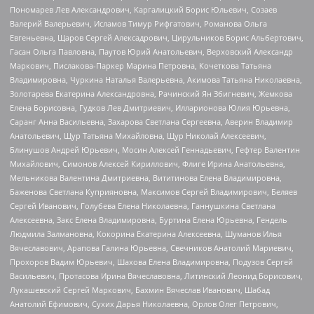
Пономарев Лев Александрович, Каргалицкий Борис Юльевич, Созаев
Валерий Валерьевич, Исламов Тимур Рифгатович, Романова Ольга
Евгеньевна, Щаров Сергей Алексадрович, Цирульников Борис Альбертович,
Гасан Ольга Павловна, Паутов Юрий Анатольевич, Верховский Александр
Маркович, Пислакова-Паркер Марина Петровна, Кочеткова Татьяна
Владимировна, Чуркина Наталья Валерьевна, Акимова Татьяна Николаевна,
Золотарева Екатерина Александровна, Рачинский Ян Збигневич, Жемкова
Елена Борисовна, Гудков Лев Дмитриевич, Илларионова Юлия Юрьевна,
Саранг Анна Васильевна, Захарова Светлана Сергеевна, Аверин Владимир
Анатольевич, Щур Татьяна Михайловна, Щур Николай Алексеевич,
Блинушов Андрей Юрьевич, Мосин Алексей Геннадьевич, Гефтер Валентин
Михайлович, Симонов Алексей Кириллович, Флиге Ирина Анатольевна,
Мельникова Валентина Дмитриевна, Вититинова Елена Владимировна,
Баженова Светлана Куприяновна, Максимов Сергей Владимирович, Беляев
Сергей Иванович, Голубева Елена Николаевна, Ганнушкина Светлана
Алексеевна, Закс Елена Владимировна, Буртина Елена Юрьевна, Гендель
Людмила Залмановна, Кокорина Екатерина Алексеевна, Шуманов Илья
Вячеславович, Арапова Галина Юрьевна, Свечников Анатолий Мариевич,
Прохоров Вадим Юрьевич, Шахова Елена Владимировна, Подузов Сергей
Васильевич, Протасова Ирина Вячеславовна, Литинский Леонид Борисович,
Лукашевский Сергей Маркович, Бахмин Вячеслав Иванович, Шабад
Анатолий Ефимович, Сухих Дарья Николаевна, Орлов Олег Петрович,