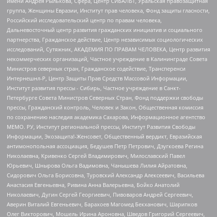
имени Андрея Рылькова, Сфера, Центр СИБАЛЬТ, Уральская правозащитная
группа, Женщины Евразии, Институт прав человека, Фонд защиты гласности,
Российский исследовательский центр по правам человека,
Дальневосточный центр развития гражданских инициатив и социального
партнерства, Гражданское действие, Центр независимых социологических
исследований, Сутяжник, АКАДЕМИЯ ПО ПРАВАМ ЧЕЛОВЕКА, Центр развития
некоммерческих организаций, Частное учреждение в Калининграде Совета
Министров северных стран, Гражданское содействие, Трансперенси
Интернешнл-Р, Центр Защиты Прав Средств Массовой Информации,
Институт развития прессы - Сибирь, Частное учреждение в Санкт-
Петербурге Совета Министров Северных Стран, Фонд поддержки свободы
прессы, Гражданский контроль, Человек и Закон, Общественная комиссия
по сохранению наследия академика Сахарова, Информационное агентство
МЕМО. РУ, Институт региональной прессы, Институт Развития Свободы
Информации, Экозащита!-Женсовет, Общественный вердикт, Евразийская
антимонопольная ассоциация, Бедушев Петр Петрович, Дзугкоева Регина
Николаевна, Кривенко Сергей Владимирович, Милославский Павел
Юрьевич, Шнырова Ольга Вадимовна, Чанышева Лилия Айратовна,
Сидорович Ольга Борисовна, Туровский Александр Алексеевич, Васильева
Анастасия Евгеньевна, Ривина Анна Валерьевна, Бойко Анатолий
Николаевич, Дугин Сергей Георгиевич, Пивоваров Андрей Сергеевич,
Аверин Виталий Евгеньевич, Барахоев Магомед Бекханович, Шарипков
Олег Викторович, Мошель Ирина Ароновна, Шведов Григорий Сергеевич,