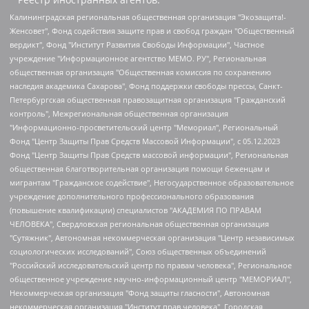
Калининградская региональная общественная организация "Экозащита!-Женсовет", Фонд содействия защите прав и свобод граждан "Общественный вердикт", Фонд "Институт Развития Свободы Информации", Частное учреждение "Информационное агентство МЕМО. РУ", Региональная общественная организация "Общественная комиссия по сохранению наследия академика Сахарова", Фонд поддержки свободы прессы, Санкт-Петербургская общественная правозащитная организация "Гражданский контроль", Межрегиональная общественная организация "Информационно-просветительский центр "Мемориал", Региональный Фонд "Центр Защиты Прав Средств Массовой Информации", с 05.12.2023 Фонд "Центр Защиты Прав Средств массовой информации", Региональная общественная благотворительная организация помощи беженцам и мигрантам "Гражданское содействие", Негосударственное образовательное учреждение дополнительного профессионального образования (повышение квалификации) специалистов "АКАДЕМИЯ ПО ПРАВАМ ЧЕЛОВЕКА", Свердловская региональная общественная организация "Сутяжник", Автономная некоммерческая организация "Центр независимых социологических исследований", Союз общественных объединений "Российский исследовательский центр по правам человека", Региональное общественное учреждение научно-информационный центр "МЕМОРИАЛ", Некоммерческая организация "Фонд защиты гласности", Автономная некоммерческая организация "Институт прав человека", Городская общественная организация "Екатеринбургское общество "МЕМОРИАЛ", Городская общественная организация "Рязанское историко-просветительское и правозащитное общество "Мемориал" (Рязанский Мемориал), Челябинский региональный орган общественной самодеятельности – женское общественное объединение "Женщины Евразии", Челябинский региональный орган общественной самодеятельности "Уральская правозащитная группа", Фонд содействия защите здоровья и социальной справедливости имени Андрея Рылькова, Автономная Некоммерческая Организация "Аналитический Центр Юрия Левады", Автономная некоммерческая организация социальной поддержки населения "Проект Апрель", Региональная общественная организация помощи женщинам и детям, находящимся в кризисной ситуации "Информационно-методический центр "Анна", Фонд содействия развитию массовых коммуникаций и правовому просвещению "Так-так-Так", Фонд содействия устойчивому развитию "Серебряная тайга", Свердловский региональный общественный фонд социальных проектов "Новое время", "Idel.Реалии", Кавказ.Реалии, Крым.Реалии, Телеканал Настоящее Время, Татаро-башкирская служба Радио Свобода (Azatliq Radiosi), Радио Свободная Европа/Радио Свобода (PCE/PC), "Сибирь.Реалии", "Фактограф", Благотворительный фонд помощи осужденным и их семьям, Автономная некоммерческая организация "Институт глобализации и социальных движений", Фонд "В защиту прав заключенных", Частное учреждение "Центр поддержки и содействия развитию средств массовой информации", Пензенский региональный общественный благотворительный фонд "Гражданский союз", "Север.Реалии", Некоммерческая организация Фонд "Правовая инициатива", Общество с ограниченной ответственностью "Радио Свободная Европа/Радио Свобода", Чешское информационное агентство "MEDIUM-ORIENT", Красноярская региональная общественная организация "Мы против СПИДа", Камалягин Денис Николаевич, Маркелов Сергей Евгеньевич, Пономарев Лев Александрович, Савицкая Людмила Алексеевна, Автономная некоммерческая организация "Центр по работе с проблемой насилия "НАСИЛИЮ.НЕТ", Межрегиональный профессиональный союз работников здравоохранения "Альянс врачей", Юридическое лицо, зарегистрированное в Латвийской Республике, SIA "Medusa Project" (регистрационный номер 40103797863, дата регистрации 10.06.2014), Некоммерческая организация "Фонд по борьбе с коррупцией", Автономная некоммерческая организация "Институт права и публичной политики", Баданин Роман Сергеевич, Гликин Максим Александрович, Железнова Мария Михайловна, Лукьянова Юлия Сергеевна, Маетная Елизавета Витальевна, Маняхин Петр Борисович, Чуракова Ольга Владимировна, Ярош Юлия Петровна, Юридическое лицо "The Insider SIA", зарегистрированное в Риге, Латвийская Республика (дата регистрации 26.06.2015), являющееся администратором доменного имени интернет-издания "The Insider SIA", https://theins.ru, Постернак Алексей Евгеньевич, Рубин Михаил Аркадьевич, Анин Роман Александрович, Юридическое лицо Istories fonds, зарегистрированное в Латвийской Республике (регистрационный номер 50008295751, дата регистрации 24.02.2020), Великовский Дмитрий Александрович, Долинина Ирина Николаевна, Мароховская Алеся Алексеевна, Шлейнов Роман Юрьевич, Шмагун Олеся Валентиновна, Общество с ограниченной ответственностью "Альтаир 2021", Общество с ограниченной ответственностью "Вега 2021", Общество с ограниченной ответственностью "Главный редактор 2021", Общество с ограниченной ответственностью "Ромашки монолит", Важенков Артем Валерьевич, Ивановская областная общественная организация "Центр гендерных исследований", Гурман Юрий Альбертович, Медиапроект "ОВД-Инфо", Егоров Владимир Владимирович, Жилинский Владимир Александрович, Общество с ограниченной ответственностью "ЗП", Иванова София Юрьевна, Карезина Инна Павловна, Кильтау Екатерина Викторовна, Петров Алексей Викторович, Пискунов Сергей Евгеньевич, Смирнов Сергей Сергеевич, Тихонов Михаил Сергеевич, Общество с ограниченной ответственностью "ЖУРНАЛИСТ-ИНОСТРАННЫЙ АГЕНТ", Арапова Галина Юрьевна, Вольтская Татьяна Анатольевна, Американская компания "Mason G.E.S. Anonymous Foundation" (США), являющаяся владельцем интернет-издания https://mnews.world/, Компания "Stichting Bellingcat", зарегистрированная в Нидерландах (дата регистрации 11.07.2018), Захаров Андрей Вячеславович, Клепиковская Екатерина Дмитриевна, Общество с ограниченной ответственностью "МЕМО", Перл Роман Александрович, Симонов Евгений Алексеевич, Соловьева Елена Анатольевна, Сотников Даниил Владимирович, Сурначева Елизавета Дмитриевна, Автономная некоммерческая организация по защите прав человека и информированию населения "Якутия – Наше Мнение", Общество с ограниченной ответственностью "Москоу диджитал медиа", с 26.01.2023 Общество с ограниченной ответственностью "Чайка Белые сады", Ветошкина Валерия Валерьевна, Заговора Максим Александрович, Межрегиональное общественное движение "Российская ЛГБТ - сеть", Оленичев Максим Владимирович, Павлов Иван Юрьевич, Скворцова Елена Сергеевна, Общество с ограниченной ответственностью "Как бы инагент", Кочетков Игорь Викторович, Общество с ограниченной ответственностью "Честные выборы", Еланчик Олег Александрович, Общество с ограниченной ответственностью "Нобелевский призыв", Гималова Регина Эмилевна, Григорьев Андрей Валерьевич, Григорьева Алина Александровна, Ассоциация по содействию защите прав призывников, альтернативнослужащих и военнослужащих "Правозащитная группа "Гражданин.Армия.Право", Хисамова Регина Фаритовна, Автономная некоммерческая организация по реализации социально-правовых программ "Лилит", Дальневосточное общественное движение "Маяк", Санкт-Петербургская ЛГБТ-инициативная группа "Выход", Инициативная группа ЛГБТ+ "Реверс", Алексеев Андрей Викторович, Бекбулатова Таисия Львовна, Беляев Иван Михайлович, Владыкина Елена Сергеевна, Гельман Марат Александрович, Никульшина Вероника Юрьевна, Толоконникова Надежда Андреевна, Шендерович Виктор Анатольевич, Общество с ограниченной ответственностью "Данное сообщение", Общество с ограниченной ответственностью Издательский дом "Новая глава", Айнбиндер Александра Александровна, Московский комьюнити-центр для ЛГБТ+инициатив, Благотворительный фонд развития филантропии, Deutsche Welle (Германия, Kurt-Schumacher-Strasse 3, 53113 Bonn), Борзунова Мария Михайловна, Воробьев Виктор Викторович, Голубева Анна Львовна, Константинова Алла Михайловна, Малкова Ирина Владимировна, Мурадов Мурад Абдулгалимович, Осетинская Елизавета Николаевна, Понасенков Евгений Николаевич, Ганапольский Матвей Юрьевич, Киселев Евгений Алексеевич, Борухович Ирина Григорьевна, Дремин Иван Тимофеевич, Дубровский Дмитрий Викторович, Красноярская региональная общественная организация поддержки и развития альтернативных образовательных технологий и межкультурных коммуникаций "ИНТЕРРА", Маяковская Екатерина Алексеевна, Фейгин Марк Захарович, Филимонов Андрей Викторович, Дзугкоева Регина Николаевна, Доброхотов Роман Александрович, Дудь Юрий Александрович, Елкин Сергей Владимирович, Кругликов Кирилл Игоревич, Сабунаева Мария Леонидовна, Семенов Алексей Владимирович, Шаинян Карен Багратович, Шульман Екатерина Михайловна, Асафьев Артур Валерьевич, Вахштайн Виктор Семенович, Венедиктов Алексей Алексеевич, Лушникова Екатерина Евгеньевна, Волков Леонид Михайлович, Невзоров Александр Глебович, Пархоменко Сергей Борисович, Сироткин Ярослав Николаевич, Кара-Мурза Владимир Владимирович, Баранова Наталья Владимировна, Гозман Леонид Яковлевич, Кагарлицкий Борис Юльевич, Климарев Михаил Валерьевич, Милов Владимир Станиславович, Автономная некоммерческая организация Краснодарский центр современного искусства "Типография", Моргенштерн Алишер Тагирович, Соболь Любовь Эдуардовна, Общество с ограниченной ответственностью "ЛИЗА НОРМ", Каспаров Гарри Кимович, Ходорковский Михаил Борисович, Общество с ограниченной ответственностью "Апрельские тезисы", Данилович Ирина Брониславовна, Кашин Олег Владимирович, Петров Николай Владимирович, Пивоваров Алексей Владимирович, Соколов Михаил Владимирович, Цветкова Юлия Владимировна, Чичваркин Евгений Александрович, Комитет против пыток/Команда против пыток, Общество с ограниченной ответственностью "Первый научный", Общество с ограниченной ответственностью "Вертолет и ко", Белоцерковская Вероника Борисовна, Кац Максим Евгеньевич, Лазарева Татьяна Юрьевна, Шаведдинов Руслан Табризович, Яшин Илья Валерьевич, Общество с ограниченной ответственностью "Иноагент ААВ", Алешковский Дмитрий Петрович, Альбац Евгения Марковна, Быков Дмитрий Львович, Галямина Юлия Евгеньевна, Лойко Сергей Леонидович, Мартынов Кирилл Константинович, Медведев Сергей Александрович, Крашенинников Федор Геннадиевич, Гордеева Катерина Вл