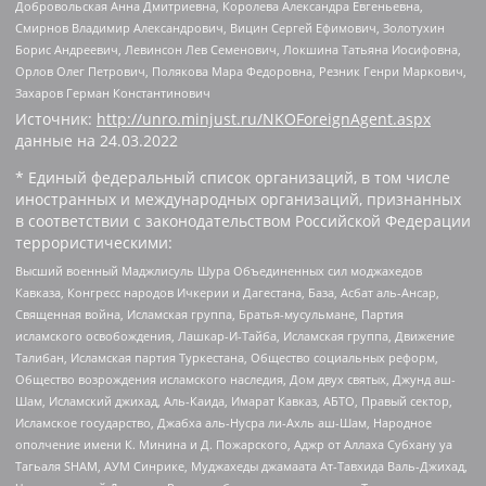
Добровольская Анна Дмитриевна, Королева Александра Евгеньевна,
Смирнов Владимир Александрович, Вицин Сергей Ефимович, Золотухин
Борис Андреевич, Левинсон Лев Семенович, Локшина Татьяна Иосифовна,
Орлов Олег Петрович, Полякова Мара Федоровна, Резник Генри Маркович,
Захаров Герман Константинович
Источник:
http://unro.minjust.ru/NKOForeignAgent.aspx
данные на
24.03.2022
* Единый федеральный список организаций, в том числе
иностранных и международных организаций, признанных
в соответствии с законодательством Российской Федерации
террористическими:
Высший военный Маджлисуль Шура Объединенных сил моджахедов
Кавказа, Конгресс народов Ичкерии и Дагестана, База, Асбат аль-Ансар,
Священная война, Исламская группа, Братья-мусульмане, Партия
исламского освобождения, Лашкар-И-Тайба, Исламская группа, Движение
Талибан, Исламская партия Туркестана, Общество социальных реформ,
Общество возрождения исламского наследия, Дом двух святых, Джунд аш-
Шам, Исламский джихад, Аль-Каида, Имарат Кавказ, АБТО, Правый сектор,
Исламское государство, Джабха аль-Нусра ли-Ахль аш-Шам, Народное
ополчение имени К. Минина и Д. Пожарского, Аджр от Аллаха Субхану уа
Тагьаля SHAM, АУМ Синрике, Муджахеды джамаата Ат-Тавхида Валь-Джихад,