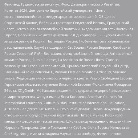
Финланд, Гудзоновский институт, Фонд Демократического Развития,
Комитет-2024, Центрально-Европейский университет, Центр
восточноевропейских и международных исследований, Общество
Сторожевой башни, Библии и трактатов Свидетелей Иеговы, Гражданский
Совет, Центр анализа европейской политики, Академическая сеть Восточная
Европа, Российский комитет действия, РЭНД корпорейшн, Русская Америка
за демократию в России, Настоящая Россия, Глобальная сеть журналистов-
расследователей, Служба поддержки, Свободная Россия Берлин, Свободная
Россия Северный Рейн-Вестфалия, Фонд глобальной помощи, Антивоенный
комитет России, Russie-Libertes, La Asocicion de Rusos Libres, Союз за
возвращение Северных территорий, Крымскотатарский Ресурсный Центр,
Глобальный союз IndustriALL, Russian Election Monitor, Article 19, Мнение
медиа, Федерация анархического черного креста, Радио Свободная Европа,
Германское общество изучения Восточной Европы, Фонд имени Фридриха
Эберта, XZ gGmbH, Мобильная академия поддержки гендерной демократии
и миротворчества, Форум имени Льва Копелева, American Councils for
International Education, Cultural Vistas, Institute of International Education,
Антивоенное движение Антальи, Открытый диалог, Школа международных
отношений и государственной политики им Питера Мунка, Российско-
канадский демократический альянс, Школа международных отношений им
Нормана Патерсона, Центр Гражданских Свобод, Фонд Бориса Немцова за
Свободу, Фонд имени Фридриха Науманна за свободу, Феминистское