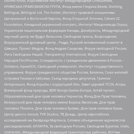
IStories fonds, Королевский Институт Международных Отношений,
КРИМСЬКА ПРАВОЗАХИСНА ГРУПА, Фонд имени Генриха Бёлля, Stichting
Bellingcat, Bellingcat Ltd, The Insider, Институт правовой инициативы
Центральной и Восточной Европы, Фонд Открытой Эстонии, Calvert 22
Foundation, Канадский украинский конгресс, Институт Макдональда-Лорье,
Украинская национальная федерация Канады, Декабристы, Международный
научный центр им Вудро Вильсона, Свободная пресса, Возрождение,
Всеукраинский духовный центр , Риддл, Русский антивоенный комитет в
Швеции, Проект Медуза, Фонд Андрея Сахарова, Форум свободной России,
Лига Свободных Наций, Transparеncy International, Форум Свободных
Народов ПостРоссии, Солидарность с гражданским движением в России –
Solidarus, КрымSOS, Свободный университет, Институт государственного
управления, Форум гражданского общества Россия, Беллона, Союз жителей
островов Тисима и Хабомаи, Съезд народных депутатов, Гринпис
Интернешнл, Фонд борьбы с коррупцией Инк, Завет церквей TCCN, Агора,
Всемирный фонд природы, BDR Novaja Gazeta-Europe, Алтай проект,
Образовательный дом прав человека Чернигов, Фонд Дом Прав Человека,
Белорусский дом прав человека имени Бориса Звозскова, Дом прав
человека Тбилиси, Дом прав человека Ереван, Дом прав человека Крым,
Центр дикого лосося, TVR Studios, ТВ Дождь, Центр европейских
исследований им Вилфрида Мартенса, Сетевое объединение журналистов
расследователей, АЛЛАТРА, За свободную Россию, Свободная Бурятия, Uralic,
UnKremlin, Международная федерация транспортных рабочих, ИстЧам