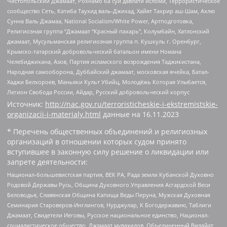
Чистопольский Джамаат, Рохнамо ба суи давлати исломи, Террористическое
сообщество Сеть, Катиба Таухид валь-Джихад, Хайят Тахрир аш-Шам, Ахлю
Сунна Валь Джамаа, National Socialism/White Power, Артподготовка,
Религиозная группа “Джамаат “Красный пахарь”, Колумбайн, Хатлонский
джамаат, Мусульманская религиозная группа п. Кушкуль г. Оренбург,
Крымско-татарский добровольческий батальон имени Номана
Челебиджихана, Азов, Партия исламского возрождения Таджикистана,
Народная самооборона, Дуббайский джамаат, московская ячейка, Батал-
Хаджи Белхороев, Маньяки Культ Убийц, Молодёжь Которая Улыбается,
Легион Свобода России, Айдар, Русский добровольческий корпус
Источник:
http://nac.gov.ru/terroristicheskie-i-ekstremistskie-
organizacii-i-materialy.html
данные на
16.11.2023
* Перечень общественных объединений и религиозных
организаций в отношении которых судом принято
вступившее в законную силу решение о ликвидации или
запрете деятельности:
Национал-большевистская партия, ВЕК РА, Рада земли Кубанской Духовно
Родовой Державы Русь, Община Духовного Управления Асгардской Веси
Беловодья, Славянская Община Капища Веды Перуна, Мужская Духовная
Семинария Староверов-Инглингов, Нурджулар, К Богодержавию, Таблиги
Джамаат, Свидетели Иеговы, Русское национальное единство, Национал-
социалистическое общество, Джамаат мувахидов, Объединенный Вилайат