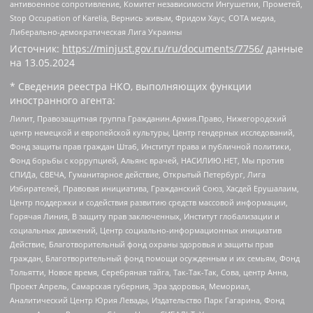
антивоенное сопротивление, Комитет независимости Ингушетии, Прометей,
Stop Occupation of Karelia, Вернись живым, Фридом Хаус, СОТА медиа,
Либерально-демократическая Лига Украины
Источник:
https://minjust.gov.ru/ru/documents/7756/
данные
на
13.05.2024
* Сведения реестра НКО, выполняющих функции
иностранного агента:
Лилит, Правозащитная группа Гражданин.Армия.Право, Нижегородский
центр немецкой и европейской культуры, Центр гендерных исследований,
Фонд защиты прав граждан Штаб, Институт права и публичной политики,
Фонд борьбы с коррупцией, Альянс врачей, НАСИЛИЮ.НЕТ, Мы против
СПИДа, СВЕЧА, Гуманитарное действие, Открытый Петербург, Лига
Избирателей, Правовая инициатива, Гражданский Союз, Хасдей Ерушалаим,
Центр поддержки и содействия развитию средств массовой информации,
Горячая Линия, В защиту прав заключенных, Институт глобализации и
социальных движений, Центр социально-информационных инициатив
Действие, Благотворительный фонд охраны здоровья и защиты прав
граждан, Благотворительный фонд помощи осужденным и их семьям, Фонд
Тольятти, Новое время, Серебряная тайга, Так-Так-Так, Сова, центр Анна,
Проект Апрель, Самарская губерния, Эра здоровья, Мемориал,
Аналитический Центр Юрия Левады, Издательство Парк Гагарина, Фонд