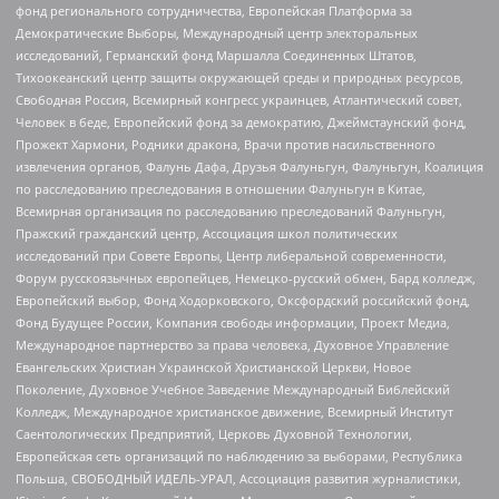
фонд регионального сотрудничества, Европейская Платформа за
Демократические Выборы, Международный центр электоральных
исследований, Германский фонд Маршалла Соединенных Штатов,
Тихоокеанский центр защиты окружающей среды и природных ресурсов,
Свободная Россия, Всемирный конгресс украинцев, Атлантический совет,
Человек в беде, Европейский фонд за демократию, Джеймстаунский фонд,
Прожект Хармони, Родники дракона, Врачи против насильственного
извлечения органов, Фалунь Дафа, Друзья Фалуньгун, Фалуньгун, Коалиция
по расследованию преследования в отношении Фалуньгун в Китае,
Всемирная организация по расследованию преследований Фалуньгун,
Пражский гражданский центр, Ассоциация школ политических
исследований при Совете Европы, Центр либеральной современности,
Форум русскоязычных европейцев, Немецко-русский обмен, Бард колледж,
Европейский выбор, Фонд Ходорковского, Оксфордский российский фонд,
Фонд Будущее России, Компания свободы информации, Проект Медиа,
Международное партнерство за права человека, Духовное Управление
Евангельских Христиан Украинской Христианской Церкви, Новое
Поколение, Духовное Учебное Заведение Международный Библейский
Колледж, Международное христианское движение, Всемирный Институт
Саентологических Предприятий, Церковь Духовной Технологии,
Европейская сеть организаций по наблюдению за выборами, Республика
Польша, СВОБОДНЫЙ ИДЕЛЬ-УРАЛ, Ассоциация развития журналистики,