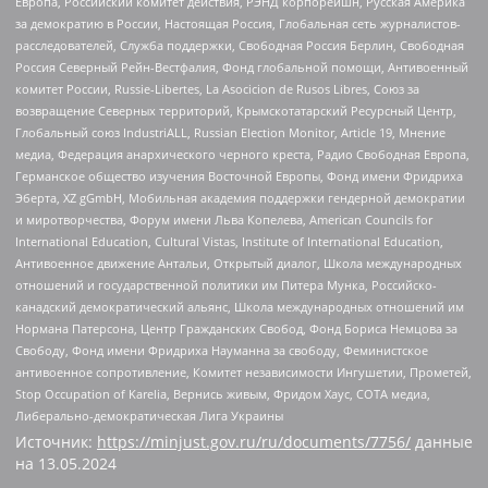
Европа, Российский комитет действия, РЭНД корпорейшн, Русская Америка
за демократию в России, Настоящая Россия, Глобальная сеть журналистов-
расследователей, Служба поддержки, Свободная Россия Берлин, Свободная
Россия Северный Рейн-Вестфалия, Фонд глобальной помощи, Антивоенный
комитет России, Russie-Libertes, La Asocicion de Rusos Libres, Союз за
возвращение Северных территорий, Крымскотатарский Ресурсный Центр,
Глобальный союз IndustriALL, Russian Election Monitor, Article 19, Мнение
медиа, Федерация анархического черного креста, Радио Свободная Европа,
Германское общество изучения Восточной Европы, Фонд имени Фридриха
Эберта, XZ gGmbH, Мобильная академия поддержки гендерной демократии
и миротворчества, Форум имени Льва Копелева, American Councils for
International Education, Cultural Vistas, Institute of International Education,
Антивоенное движение Антальи, Открытый диалог, Школа международных
отношений и государственной политики им Питера Мунка, Российско-
канадский демократический альянс, Школа международных отношений им
Нормана Патерсона, Центр Гражданских Свобод, Фонд Бориса Немцова за
Свободу, Фонд имени Фридриха Науманна за свободу, Феминистское
антивоенное сопротивление, Комитет независимости Ингушетии, Прометей,
Stop Occupation of Karelia, Вернись живым, Фридом Хаус, СОТА медиа,
Либерально-демократическая Лига Украины
Источник:
https://minjust.gov.ru/ru/documents/7756/
данные
на
13.05.2024