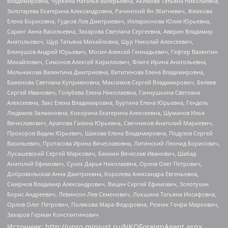
Владимировна, Чуркина Наталья Валерьевна, Акимова Татьяна Николаевна,
Золотарева Екатерина Александровна, Рачинский Ян Збигневич, Жемкова
Елена Борисовна, Гудков Лев Дмитриевич, Илларионова Юлия Юрьевна,
Саранг Анна Васильевна, Захарова Светлана Сергеевна, Аверин Владимир
Анатольевич, Щур Татьяна Михайловна, Щур Николай Алексеевич,
Блинушов Андрей Юрьевич, Мосин Алексей Геннадьевич, Гефтер Валентин
Михайлович, Симонов Алексей Кириллович, Флиге Ирина Анатольевна,
Мельникова Валентина Дмитриевна, Вититинова Елена Владимировна,
Баженова Светлана Куприяновна, Максимов Сергей Владимирович, Беляев
Сергей Иванович, Голубева Елена Николаевна, Ганнушкина Светлана
Алексеевна, Закс Елена Владимировна, Буртина Елена Юрьевна, Гендель
Людмила Залмановна, Кокорина Екатерина Алексеевна, Шуманов Илья
Вячеславович, Арапова Галина Юрьевна, Свечников Анатолий Мариевич,
Прохоров Вадим Юрьевич, Шахова Елена Владимировна, Подузов Сергей
Васильевич, Протасова Ирина Вячеславовна, Литинский Леонид Борисович,
Лукашевский Сергей Маркович, Бахмин Вячеслав Иванович, Шабад
Анатолий Ефимович, Сухих Дарья Николаевна, Орлов Олег Петрович,
Добровольская Анна Дмитриевна, Королева Александра Евгеньевна,
Смирнов Владимир Александрович, Вицин Сергей Ефимович, Золотухин
Борис Андреевич, Левинсон Лев Семенович, Локшина Татьяна Иосифовна,
Орлов Олег Петрович, Полякова Мара Федоровна, Резник Генри Маркович,
Захаров Герман Константинович
Источник:
http://unro.minjust.ru/NKOForeignAgent.aspx