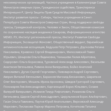
некоммерческих организаций, Частное учреждение в Калининграде Совета
Министров северных стран, Гражданское содействие, Трансперенси
Интернешнл-Р, Центр Защиты Прав Средств Массовой Информации,
Институт развития прессы - Сибирь, Частное учреждение в Санкт-
Петербурге Совета Министров Северных Стран, Фонд поддержки свободы
прессы, Гражданский контроль, Человек и Закон, Общественная комиссия
по сохранению наследия академика Сахарова, Информационное агентство
МЕМО. РУ, Институт региональной прессы, Институт Развития Свободы
Информации, Экозащита!-Женсовет, Общественный вердикт, Евразийская
антимонопольная ассоциация, Бедушев Петр Петрович, Дзугкоева Регина
Николаевна, Кривенко Сергей Владимирович, Милославский Павел
Юрьевич, Шнырова Ольга Вадимовна, Чанышева Лилия Айратовна,
Сидорович Ольга Борисовна, Туровский Александр Алексеевич, Васильева
Анастасия Евгеньевна, Ривина Анна Валерьевна, Бойко Анатолий
Николаевич, Дугин Сергей Георгиевич, Пивоваров Андрей Сергеевич,
Аверин Виталий Евгеньевич, Барахоев Магомед Бекханович, Шарипков
Олег Викторович, Мошель Ирина Ароновна, Шведов Григорий Сергеевич,
Пономарев Лев Александрович, Каргалицкий Борис Юльевич, Созаев
Валерий Валерьевич, Исламов Тимур Рифгатович, Романова Ольга
Евгеньевна, Щаров Сергей Алексадрович, Цирульников Борис Альбертович,
Гасан Ольга Павловна, Паутов Юрий Анатольевич, Верховский Александр
Маркович, Пислакова-Паркер Марина Петровна, Кочеткова Татьяна