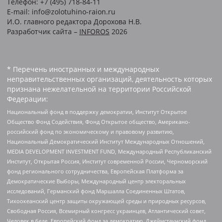
Телефон: +7 (495) 718-84-11
E-mail: info@zolotuhino-raion.ru
И.О. главного редактора Дорохова Н.В.
Разработчик сайта –
INFOROS
2026
* Перечень иностранных и международных
неправительственных организаций, деятельность которых
признана нежелательной на территории Российской
Федерации:
Национальный фонд в поддержку демократии, Институт Открытое
Общество Фонд Содействия, Фонд Открытое общество, Американо-
российский фонд по экономическому и правовому развитию,
Национальный Демократический Институт Международных Отношений,
MEDIA DEVELOPMENT INVESTMENT FUND, Международный Республиканский
Институт, Открытая Россия, Институт современной России, Черноморский
фонд регионального сотрудничества, Европейская Платформа за
Демократические Выборы, Международный центр электоральных
исследований, Германский фонд Маршалла Соединенных Штатов,
Тихоокеанский центр защиты окружающей среды и природных ресурсов,
Свободная Россия, Всемирный конгресс украинцев, Атлантический совет,
Человек в беде, Европейский фонд за демократию, Джеймстаунский фонд,