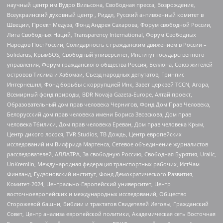
научный центр им Вудро Вильсона, Свободная пресса, Возрождение,
Всеукраинский духовный центр , Риддл, Русский антивоенный комитет в
Швеции, Проект Медуза, Фонд Андрея Сахарова, Форум свободной России,
Лига Свободных Наций, Transparеncy International, Форум Свободных
Народов ПостРоссии, Солидарность с гражданским движением в России –
Solidarus, КрымSOS, Свободный университет, Институт государственного
управления, Форум гражданского общества Россия, Беллона, Союз жителей
островов Тисима и Хабомаи, Съезд народных депутатов, Гринпис
Интернешнл, Фонд борьбы с коррупцией Инк, Завет церквей TCCN, Агора,
Всемирный фонд природы, BDR Novaja Gazeta-Europe, Алтай проект,
Образовательный дом прав человека Чернигов, Фонд Дом Прав Человека,
Белорусский дом прав человека имени Бориса Звозскова, Дом прав
человека Тбилиси, Дом прав человека Ереван, Дом прав человека Крым,
Центр дикого лосося, TVR Studios, ТВ Дождь, Центр европейских
исследований им Вилфрида Мартенса, Сетевое объединение журналистов
расследователей, АЛЛАТРА, За свободную Россию, Свободная Бурятия, Uralic,
UnKremlin, Международная федерация транспортных рабочих, ИстЧам
Финланд, Гудзоновский институт, Фонд Демократического Развития,
Комитет-2024, Центрально-Европейский университет, Центр
восточноевропейских и международных исследований, Общество
Сторожевой башни, Библии и трактатов Свидетелей Иеговы, Гражданский
Совет, Центр анализа европейской политики, Академическая сеть Восточная