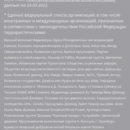
данные на
24.03.2022
* Единый федеральный список организаций, в том числе
иностранных и международных организаций, признанных
в соответствии с законодательством Российской Федерации
террористическими:
Высший военный Маджлисуль Шура Объединенных сил моджахедов
Кавказа, Конгресс народов Ичкерии и Дагестана, База, Асбат аль-Ансар,
Священная война, Исламская группа, Братья-мусульмане, Партия
исламского освобождения, Лашкар-И-Тайба, Исламская группа, Движение
Талибан, Исламская партия Туркестана, Общество социальных реформ,
Общество возрождения исламского наследия, Дом двух святых, Джунд аш-
Шам, Исламский джихад, Аль-Каида, Имарат Кавказ, АБТО, Правый сектор,
Исламское государство, Джабха аль-Нусра ли-Ахль аш-Шам, Народное
ополчение имени К. Минина и Д. Пожарского, Аджр от Аллаха Субхану уа
Тагьаля SHAM, АУМ Синрике, Муджахеды джамаата Ат-Тавхида Валь-Джихад,
Чистопольский Джамаат, Рохнамо ба суи давлати исломи, Террористическое
сообщество Сеть, Катиба Таухид валь-Джихад, Хайят Тахрир аш-Шам, Ахлю
Сунна Валь Джамаа, National Socialism/White Power, Артподготовка,
Религиозная группа “Джамаат “Красный пахарь”, Колумбайн, Хатлонский
джамаат, Мусульманская религиозная группа п. Кушкуль г. Оренбург,
Крымско-татарский добровольческий батальон имени Номана