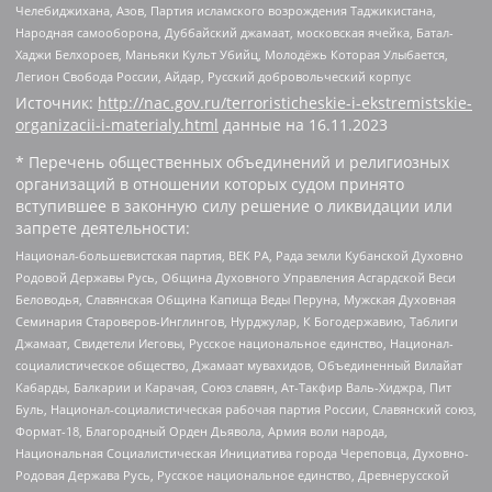
Челебиджихана, Азов, Партия исламского возрождения Таджикистана,
Народная самооборона, Дуббайский джамаат, московская ячейка, Батал-
Хаджи Белхороев, Маньяки Культ Убийц, Молодёжь Которая Улыбается,
Легион Свобода России, Айдар, Русский добровольческий корпус
Источник:
http://nac.gov.ru/terroristicheskie-i-ekstremistskie-
organizacii-i-materialy.html
данные на
16.11.2023
* Перечень общественных объединений и религиозных
организаций в отношении которых судом принято
вступившее в законную силу решение о ликвидации или
запрете деятельности:
Национал-большевистская партия, ВЕК РА, Рада земли Кубанской Духовно
Родовой Державы Русь, Община Духовного Управления Асгардской Веси
Беловодья, Славянская Община Капища Веды Перуна, Мужская Духовная
Семинария Староверов-Инглингов, Нурджулар, К Богодержавию, Таблиги
Джамаат, Свидетели Иеговы, Русское национальное единство, Национал-
социалистическое общество, Джамаат мувахидов, Объединенный Вилайат
Кабарды, Балкарии и Карачая, Союз славян, Ат-Такфир Валь-Хиджра, Пит
Буль, Национал-социалистическая рабочая партия России, Славянский союз,
Формат-18, Благородный Орден Дьявола, Армия воли народа,
Национальная Социалистическая Инициатива города Череповца, Духовно-
Родовая Держава Русь, Русское национальное единство, Древнерусской