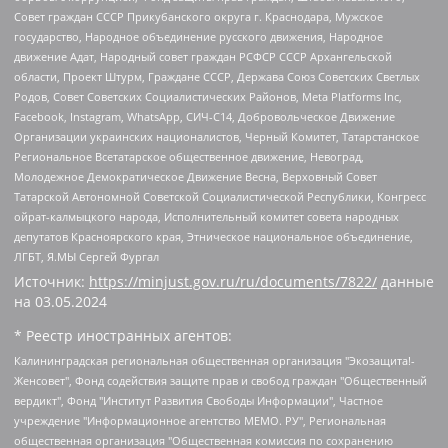
Совет граждан СССР Прикубанского округа г. Краснодара, Мужское
государство, Народное объединение русского движения, Народное
движение Адат, Народный совет граждан РСФСР СССР Архангельской
области, Проект Штурм, Граждане СССР, Держава Союз Советских Светлых
Родов, Совет Советских Социалистических Районов, Meta Platforms Inc,
Facebook, Instagram, WhatsApp, СИЧ-С14, Добровольческое Движение
Организации украинских националистов, Черный Комитет, Татарстанское
Региональное Всетатарское общественное движение, Невоград,
Молодежное Демократическое Движение Весна, Верховный Совет
Татарской Автономной Советской Социалистической Республики, Конгресс
ойрат-калмыцкого народа, Исполнительный комитет совета народных
депутатов Красноярского края, Этническое национальное объединение,
ЛГБТ, Я.МЫ Сергей Фургал
Источник:
https://minjust.gov.ru/ru/documents/7822/
данные
на
03.05.2024
* Реестр иностранных агентов:
Калининградская региональная общественная организация "Экозащита!-Женсовет", Фонд содействия защите прав и свобод граждан "Общественный вердикт", Фонд "Институт Развития Свободы Информации", Частное учреждение "Информационное агентство МЕМО. РУ", Региональная общественная организация "Общественная комиссия по сохранению наследия академика Сахарова", Фонд поддержки свободы прессы, Санкт-Петербургская общественная правозащитная организация "Гражданский контроль", Межрегиональная общественная организация "Информационно-просветительский центр "Мемориал", Региональный Фонд "Центр Защиты Прав Средств Массовой Информации", с 05.12.2023 Фонд "Центр Защиты Прав Средств массовой информации", Региональная общественная благотворительная организация помощи беженцам и мигрантам "Гражданское содействие", Негосударственное образовательное учреждение дополнительного профессионального образования (повышение квалификации) специалистов "АКАДЕМИЯ ПО ПРАВАМ ЧЕЛОВЕКА", Свердловская региональная общественная организация "Сутяжник", Автономная некоммерческая организация "Центр независимых социологических исследований", Союз общественных объединений "Российский исследовательский центр по правам человека", Региональное общественное учреждение научно-информационный центр "МЕМОРИАЛ", Некоммерческая организация "Фонд защиты гласности", Автономная некоммерческая организация "Институт прав человека", Городская общественная организация "Екатеринбургское общество "МЕМОРИАЛ", Городская общественная организация "Рязанское историко-просветительское и правозащитное общество "Мемориал" (Рязанский Мемориал), Челябинский региональный орган общественной самодеятельности – женское общественное объединение "Женщины Евразии", Челябинский региональный орган общественной самодеятельности "Уральская правозащитная группа", Фонд содействия защите здоровья и социальной справедливости имени Андрея Рылькова, Автономная Некоммерческая Организация "Аналитический Центр Юрия Левады", Автономная некоммерческая организация социальной поддержки населения "Проект Апрель", Региональная общественная организация помощи женщинам и детям, находящимся в кризисной ситуации "Информационно-методический центр "Анна", Фонд содействия развитию массовых коммуникаций и правовому просвещению "Так-так-Так", Фонд содействия устойчивому развитию "Серебряная тайга", Свердловский региональный общественный фонд социальных проектов "Новое время", "Idel.Реалии", Кавказ.Реалии, Крым.Реалии, Телеканал Настоящее Время, Татаро-башкирская служба Радио Свобода (Azatliq Radiosi), Радио Свободная Европа/Радио Свобода (PCE/PC), "Сибирь.Реалии", "Фактограф", Благотворительный фонд помощи осужденным и их семьям, Автономная некоммерческая организация "Институт глобализации и социальных движений", Фонд "В защиту прав заключенных", Частное учреждение "Центр поддержки и содействия развитию средств массовой информации", Пензенский региональный общественный благотворительный фонд "Гражданский союз", "Север.Реалии", Некоммерческая организация Фонд "Правовая инициатива", Общество с ограниченной ответственностью "Радио Свободная Европа/Радио Свобода", Чешское информационное агентство "MEDIUM-ORIENT", Красноярская региональная общественная организация "Мы против СПИДа", Камалягин Денис Николаевич, Маркелов Сергей Евгеньевич, Пономарев Лев Александрович, Савицкая Людмила Алексеевна, Автономная некоммерческая организация "Центр по работе с проблемой насилия "НАСИЛИЮ.НЕТ", Межрегиональный профессиональный союз работников здравоохранения "Альянс врачей", Юридическое лицо, зарегистрированное в Латвийской Республике, SIA "Medusa Project" (регистрационный номер 40103797863, дата регистрации 10.06.2014), Некоммерческая организация "Фонд по борьбе с коррупцией", Автономная некоммерческая организация "Институт права и публичной политики", Баданин Роман Сергеевич, Гликин Максим Александрович, Железнова Мария Михайловна, Лукьянова Юлия Сергеевна, Маетная Елизавета Витальевна, Маняхин Петр Борисович, Чуракова Ольга Владимировна, Ярош Юлия Петровна, Юридическое лицо "The Insider SIA", зарегистрированное в Риге, Латвийская Республика (дата регистрации 26.06.2015), являющееся администратором доменного имени интернет-издания "The Insider SIA", https://theins.ru, Постернак Алексей Евгеньевич, Рубин Михаил Аркадьевич, Анин Роман Александрович, Юридическое лицо Istories fonds, зарегистрированное в Латвийской Республике (регистрационный номер 50008295751, дата регистрации 24.02.2020), Великовский Дмитрий Александрович, Долинина Ирина Николаевна, Мароховская Алеся Алексеевна, Шлейнов Роман Юрьевич, Шмагун Олеся Валентиновна, Общество с ограниченной ответственностью "Альтаир 2021", Общество с ограниченной ответственностью "Вега 2021", Общество с ограниченной ответственностью "Главный редактор 2021", Общество с ограниченной ответственностью "Ромашки монолит", Важенков Артем Валерьевич, Ивановская областная общественная организация "Центр гендерных исследований", Гурман Юрий Альбертович, Медиапроект "ОВД-Инфо", Егоров Владимир Владимирович, Жилинский Владимир Александрович, Общество с ограниченной ответственностью "ЗП", Иванова София Юрьевна, Карезина Инна Павловна, Кильтау Екатерина Викторовна, Петров Алексей Викторович, Пискунов Сергей Евгеньевич, Смирнов Сергей Сергеевич, Тихонов Михаил Сергеевич, Общество с ограниченной ответственностью "ЖУРНАЛИСТ-ИНОСТРАННЫЙ АГЕНТ", Арапова Галина Юрьевна, Вольтская Татьяна Анатольевна, Американская компания "Mason G.E.S. Anonymous Foundation" (США), являющаяся владельцем интернет-издания https://mnews.world/, Компания "Stichting Bellingcat", зарегистрированная в Нидерландах (дата регистрации 11.07.2018), Захаров Андрей Вячеславович, Клепиковская Екатерина Дмитриевна, Общество с ограниченной ответственностью "МЕМО", Перл Роман Александрович, Симонов Евгений Алексеевич, Соловьева Елена Анатольевна, Сотников Даниил Владимирович, Сурначева Елизавета Дмитриевна, Автономная некоммерческая организация по защите прав человека и информированию населения "Якутия – Наше Мнение", Общество с ограниченной ответственностью "Москоу диджитал медиа", с 26.01.2023 Общество с ограниченной ответственностью "Чайка Белые сады", Ветошкина Валерия Валерьевна, Заговора Максим Александрович, Межрегиональное общественное движение "Российская ЛГБТ - сеть", Оленичев Максим Владимирович, Павлов Иван Юрьевич, Скворцова Елена Сергеевна, Общество с ограниченной ответственностью "Как бы инагент", Кочетков Игорь Викторович, Общество с ограниченной ответственностью "Честные выборы", Еланчик Олег Александрович, Общество с ограниченной ответственностью "Нобелевский призыв", Гималова Регина Эмилевна, Григорьев Андрей Валерьевич, Григорьева Алина Александровна, Ассоциация по содействию защите прав призывников, альтернативнослужащих и военнослужащих "Правозащитная группа "Гражданин.Армия.Право", Хисамова Регина Фаритовна, Автономная некоммерческая организация по реализации социально-правовых программ "Лилит", Дальневосточное общественное движение "Маяк", Санкт-Петербургская ЛГБТ-инициативная группа "Выход", Инициативная группа ЛГБТ+ "Реверс", Алексеев Андрей Викторович, Бекбулатова Таисия Львовна, Беляев Иван Михайлович, Владыкина Елена Сергеевна, Гельман Марат Александрович, Никульшина Вероника Юрьевна, Толоконникова Надежда Андреевна, Шендерович Виктор Анатольевич, Общество с ограниченной ответственностью "Данное сообщение", Общество с ограниченной ответственностью Издательский дом "Новая глава", Айнбиндер Александра Александровна, Московский комьюнити-центр для ЛГБТ+инициатив, Благотворительный фонд развития филантропии, Deutsche Welle (Германия, Kurt-Schumacher-Strasse 3, 53113 Bonn), Борзунова Мария Михайловна, Воробьев Виктор Викторович, Голубева Анна Львовна, Константинова Алла Михайловна, Малкова Ирина Владимировна, Мурадов Мурад Абдулгалимович, Осетинская Елизавета Николаевна, Понасенков Евгений Николаевич, Ганапольский Матвей Юрьевич, Киселев Евгений Алексеевич, Борухович Ирина Григорьевна, Дремин Иван Тимофеевич, Дубровский Дмитрий Викторович, Красноярская региональная общественная организация поддержки и развития альтернативных образовательных технологий и межкультурных коммуникаций "ИНТЕРРА", Маяковская Екатерина Алексеевна, Фейгин Марк Захарович, Филимонов Андрей Викторович, Дзугкоева Регина Николаевна, Доброхотов Роман Александрович, Дудь Юрий Александрович, Елкин Сергей Владимирович, Кругликов Кирилл Игоревич, Сабунаева Мария Леонидовна, Семенов Алексей Владимирович, Шаинян Карен Багратович, Шульман Екатерина Михайловна, Асафьев Артур Валерьевич, Вахштайн Виктор Семенович, Венедиктов Алексей Алексеевич, Лушникова Екатерина Евгеньевна, Волков Леонид Михайлович, Невзоров Александр Глебович, Пархоменко Сергей Борисович, Сироткин Ярослав Николаевич, Кара-Мурза Владимир Владимирович, Баранова Наталья Владимировна, Гозман Леонид Яковлевич, Кагарлицкий Борис Юльевич, Климарев Михаил Валерьевич, Милов Владимир Станиславович, Автономная некоммерческая организация Краснодарский центр современного искусства "Типография", Моргенштерн Алишер Тагирович, Соболь Любовь Эдуардовна, Общество с ограниченной ответственностью "ЛИЗА НОРМ", Каспаров Гарри Кимович, Ходорковский Михаил Борисович, Общество с ограниченной ответственностью "Апрельские тезисы", Данилович Ирина Брониславовна, Кашин Олег Владимирович, Петров Николай Владимирович, Пивоваров Алексей Владимирович, Соколов Михаил Владимирович, Цветкова Юлия Владимировна, Чичваркин Евгений Александрович, Комитет против пыток/Команда против пыток, Общество с ограниченной ответственностью "Первый научный", Общество с ограниченной ответственностью "Вертолет и ко", Белоцерковская Вероника Борисовна, Кац Максим Евгеньевич, Лазарева Татьяна Юрьевна, Шаведдинов Руслан Табризович, Яшин Илья Валерьевич, Общество с ограниченной ответственностью "Иноагент ААВ", Алешковский Дмитрий Петрович, Альбац Евгения Марковна, Быков Дмитрий Львович, Галямина Юлия Евгеньевна, Лойко Сергей Леонидович, Мартынов Кирилл Константинович, Медведев Сергей Александрович, Крашенинников Федор Геннадиевич, Гордеева Катерина Вл