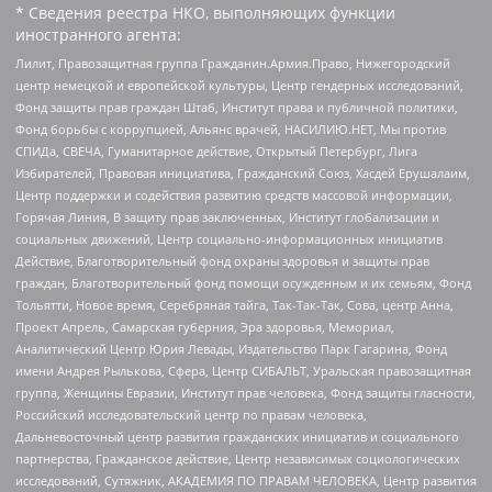
* Сведения реестра НКО, выполняющих функции
иностранного агента:
Лилит, Правозащитная группа Гражданин.Армия.Право, Нижегородский
центр немецкой и европейской культуры, Центр гендерных исследований,
Фонд защиты прав граждан Штаб, Институт права и публичной политики,
Фонд борьбы с коррупцией, Альянс врачей, НАСИЛИЮ.НЕТ, Мы против
СПИДа, СВЕЧА, Гуманитарное действие, Открытый Петербург, Лига
Избирателей, Правовая инициатива, Гражданский Союз, Хасдей Ерушалаим,
Центр поддержки и содействия развитию средств массовой информации,
Горячая Линия, В защиту прав заключенных, Институт глобализации и
социальных движений, Центр социально-информационных инициатив
Действие, Благотворительный фонд охраны здоровья и защиты прав
граждан, Благотворительный фонд помощи осужденным и их семьям, Фонд
Тольятти, Новое время, Серебряная тайга, Так-Так-Так, Сова, центр Анна,
Проект Апрель, Самарская губерния, Эра здоровья, Мемориал,
Аналитический Центр Юрия Левады, Издательство Парк Гагарина, Фонд
имени Андрея Рылькова, Сфера, Центр СИБАЛЬТ, Уральская правозащитная
группа, Женщины Евразии, Институт прав человека, Фонд защиты гласности,
Российский исследовательский центр по правам человека,
Дальневосточный центр развития гражданских инициатив и социального
партнерства, Гражданское действие, Центр независимых социологических
исследований, Сутяжник, АКАДЕМИЯ ПО ПРАВАМ ЧЕЛОВЕКА, Центр развития