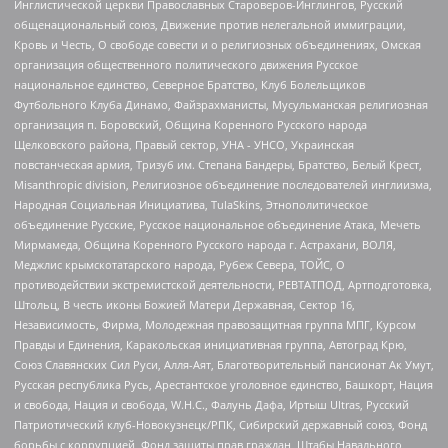
Инглистической церкви Православных Староверов-Инглингов, Русский
общенациональный союз, Движение против нелегальной иммиграции,
Кровь и Честь, О свободе совести и о религиозных объединениях, Омская
организация общественного политического движения Русское
национальное единство, Северное Братство, Клуб Болельщиков
Футбольного Клуба Динамо, Файзрахманисты, Мусульманская религиозная
организация п. Боровский, Община Коренного Русского народа
Щелковского района, Правый сектор, УНА - УНСО, Украинская
повстанческая армия, Тризуб им. Степана Бандеры, Братство, Белый Крест,
Misanthropic division, Религиозное объединение последователей инглиизма,
Народная Социальная Инициатива, TulaSkins, Этнополитическое
объединение Русские, Русское национальное объединение Атака, Мечеть
Мирмамеда, Община Коренного Русского народа г. Астрахани, ВОЛЯ,
Меджлис крымскотатарского народа, Рубеж Севера, ТОЙС, О
противодействии экстремистской деятельности, РЕВТАТПОД, Артподготовка,
Штольц, В честь иконы Божией Матери Державная, Сектор 16,
Независимость, Фирма, Молодежная правозащитная группа МПГ, Курсом
Правды и Единения, Каракольская инициативная группа, Автоград Крю,
Союз Славянских Сил Руси, Алля-Аят, Благотворительный пансионат Ак Умут,
Русская республика Русь, Арестантское уголовное единство, Башкорт, Нация
и свобода, Нация и свобода, W.H.С., Фалунь Дафа, Иртыш Ultras, Русский
Патриотический клуб-Новокузнецк/РПК, Сибирский державный союз, Фонд
борьбы с коррупцией, Фонд защиты прав граждан, Штабы Навального,