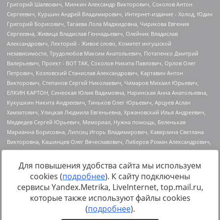
Для повышения удобства сайта мы используем
cookies (
подробнее
). К сайту подключены
Источник:
https://minjust.gov.ru/uploaded/files/reestr-
сервисы Yandex.Metrika, LiveInternet, top.mail.ru,
inostrannyih-agentov-22-03-2024.pdf
данные на
22.03.2024
которые также используют файлы cookies
(
подробнее
).