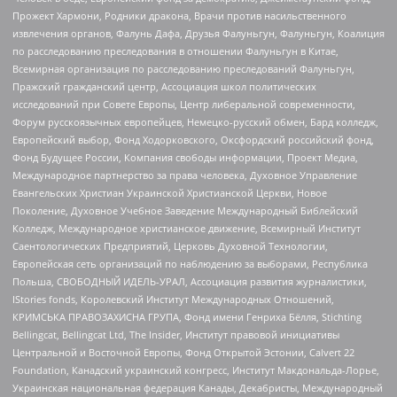
Прожект Хармони, Родники дракона, Врачи против насильственного
извлечения органов, Фалунь Дафа, Друзья Фалуньгун, Фалуньгун, Коалиция
по расследованию преследования в отношении Фалуньгун в Китае,
Всемирная организация по расследованию преследований Фалуньгун,
Пражский гражданский центр, Ассоциация школ политических
исследований при Совете Европы, Центр либеральной современности,
Форум русскоязычных европейцев, Немецко-русский обмен, Бард колледж,
Европейский выбор, Фонд Ходорковского, Оксфордский российский фонд,
Фонд Будущее России, Компания свободы информации, Проект Медиа,
Международное партнерство за права человека, Духовное Управление
Евангельских Христиан Украинской Христианской Церкви, Новое
Поколение, Духовное Учебное Заведение Международный Библейский
Колледж, Международное христианское движение, Всемирный Институт
Саентологических Предприятий, Церковь Духовной Технологии,
Европейская сеть организаций по наблюдению за выборами, Республика
Польша, СВОБОДНЫЙ ИДЕЛЬ-УРАЛ, Ассоциация развития журналистики,
IStories fonds, Королевский Институт Международных Отношений,
КРИМСЬКА ПРАВОЗАХИСНА ГРУПА, Фонд имени Генриха Бёлля, Stichting
Bellingcat, Bellingcat Ltd, The Insider, Институт правовой инициативы
Центральной и Восточной Европы, Фонд Открытой Эстонии, Calvert 22
Foundation, Канадский украинский конгресс, Институт Макдональда-Лорье,
Украинская национальная федерация Канады, Декабристы, Международный