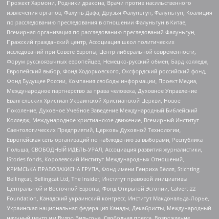
Прожект Хармони, Родники дракона, Врачи против насильственного
извлечения органов, Фалунь Дафа, Друзья Фалуньгун, Фалуньгун, Коалиция
по расследованию преследования в отношении Фалуньгун в Китае,
Всемирная организация по расследованию преследований Фалуньгун,
Пражский гражданский центр, Ассоциация школ политических
исследований при Совете Европы, Центр либеральной современности,
Форум русскоязычных европейцев, Немецко-русский обмен, Бард колледж,
Европейский выбор, Фонд Ходорковского, Оксфордский российский фонд,
Фонд Будущее России, Компания свободы информации, Проект Медиа,
Международное партнерство за права человека, Духовное Управление
Евангельских Христиан Украинской Христианской Церкви, Новое
Поколение, Духовное Учебное Заведение Международный Библейский
Колледж, Международное христианское движение, Всемирный Институт
Саентологических Предприятий, Церковь Духовной Технологии,
Европейская сеть организаций по наблюдению за выборами, Республика
Польша, СВОБОДНЫЙ ИДЕЛЬ-УРАЛ, Ассоциация развития журналистики,
IStories fonds, Королевский Институт Международных Отношений,
КРИМСЬКА ПРАВОЗАХИСНА ГРУПА, Фонд имени Генриха Бёлля, Stichting
Bellingcat, Bellingcat Ltd, The Insider, Институт правовой инициативы
Центральной и Восточной Европы, Фонд Открытой Эстонии, Calvert 22
Foundation, Канадский украинский конгресс, Институт Макдональда-Лорье,
Украинская национальная федерация Канады, Декабристы, Международный
научный центр им Вудро Вильсона, Свободная пресса, Возрождение,