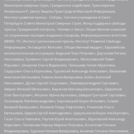
Министров северных стран, Гражданское содействие, Трансперенси
Интернешнл-Р, Центр Защиты Прав Средств Массовой Информации,
Институт развития прессы - Сибирь, Частное учреждение в Санкт-
Петербурге Совета Министров Северных Стран, Фонд поддержки свободы
прессы, Гражданский контроль, Человек и Закон, Общественная комиссия
по сохранению наследия академика Сахарова, Информационное агентство
МЕМО. РУ, Институт региональной прессы, Институт Развития Свободы
Информации, Экозащита!-Женсовет, Общественный вердикт, Евразийская
антимонопольная ассоциация, Бедушев Петр Петрович, Дзугкоева Регина
Николаевна, Кривенко Сергей Владимирович, Милославский Павел
Юрьевич, Шнырова Ольга Вадимовна, Чанышева Лилия Айратовна,
Сидорович Ольга Борисовна, Туровский Александр Алексеевич, Васильева
Анастасия Евгеньевна, Ривина Анна Валерьевна, Бойко Анатолий
Николаевич, Дугин Сергей Георгиевич, Пивоваров Андрей Сергеевич,
Аверин Виталий Евгеньевич, Барахоев Магомед Бекханович, Шарипков
Олег Викторович, Мошель Ирина Ароновна, Шведов Григорий Сергеевич,
Пономарев Лев Александрович, Каргалицкий Борис Юльевич, Созаев
Валерий Валерьевич, Исламов Тимур Рифгатович, Романова Ольга
Евгеньевна, Щаров Сергей Алексадрович, Цирульников Борис Альбертович,
Гасан Ольга Павловна, Паутов Юрий Анатольевич, Верховский Александр
Маркович, Пислакова-Паркер Марина Петровна, Кочеткова Татьяна
Владимировна, Чуркина Наталья Валерьевна, Акимова Татьяна Николаевна,