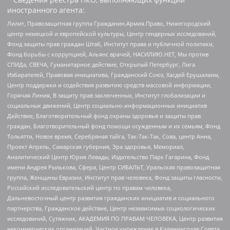
иностранного агента:
Лилит, Правозащитная группа Гражданин.Армия.Право, Нижегородский
центр немецкой и европейской культуры, Центр гендерных исследований,
Фонд защиты прав граждан Штаб, Институт права и публичной политики,
Фонд борьбы с коррупцией, Альянс врачей, НАСИЛИЮ.НЕТ, Мы против
СПИДа, СВЕЧА, Гуманитарное действие, Открытый Петербург, Лига
Избирателей, Правовая инициатива, Гражданский Союз, Хасдей Ерушалаим,
Центр поддержки и содействия развитию средств массовой информации,
Горячая Линия, В защиту прав заключенных, Институт глобализации и
социальных движений, Центр социально-информационных инициатив
Действие, Благотворительный фонд охраны здоровья и защиты прав
граждан, Благотворительный фонд помощи осужденным и их семьям, Фонд
Тольятти, Новое время, Серебряная тайга, Так-Так-Так, Сова, центр Анна,
Проект Апрель, Самарская губерния, Эра здоровья, Мемориал,
Аналитический Центр Юрия Левады, Издательство Парк Гагарина, Фонд
имени Андрея Рылькова, Сфера, Центр СИБАЛЬТ, Уральская правозащитная
группа, Женщины Евразии, Институт прав человека, Фонд защиты гласности,
Российский исследовательский центр по правам человека,
Дальневосточный центр развития гражданских инициатив и социального
партнерства, Гражданское действие, Центр независимых социологических
исследований, Сутяжник, АКАДЕМИЯ ПО ПРАВАМ ЧЕЛОВЕКА, Центр развития
некоммерческих организаций, Частное учреждение в Калининграде Совета