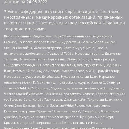
данные на
24.03.2022
* Единый федеральный список организаций, в том числе
иностранных и международных организаций, признанных
в соответствии с законодательством Российской Федерации
террористическими:
Высший военный Маджлисуль Шура Объединенных сил моджахедов
Кавказа, Конгресс народов Ичкерии и Дагестана, База, Асбат аль-Ансар,
Священная война, Исламская группа, Братья-мусульмане, Партия
исламского освобождения, Лашкар-И-Тайба, Исламская группа, Движение
Талибан, Исламская партия Туркестана, Общество социальных реформ,
Общество возрождения исламского наследия, Дом двух святых, Джунд аш-
Шам, Исламский джихад, Аль-Каида, Имарат Кавказ, АБТО, Правый сектор,
Исламское государство, Джабха аль-Нусра ли-Ахль аш-Шам, Народное
ополчение имени К. Минина и Д. Пожарского, Аджр от Аллаха Субхану уа
Тагьаля SHAM, АУМ Синрике, Муджахеды джамаата Ат-Тавхида Валь-Джихад,
Чистопольский Джамаат, Рохнамо ба суи давлати исломи, Террористическое
сообщество Сеть, Катиба Таухид валь-Джихад, Хайят Тахрир аш-Шам, Ахлю
Сунна Валь Джамаа, National Socialism/White Power, Артподготовка,
Религиозная группа “Джамаат “Красный пахарь”, Колумбайн, Хатлонский
джамаат, Мусульманская религиозная группа п. Кушкуль г. Оренбург,
Крымско-татарский добровольческий батальон имени Номана
Челебиджихана, Азов, Партия исламского возрождения Таджикистана,