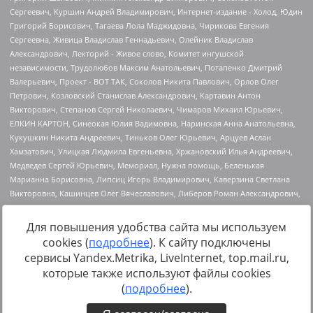
Для повышения удобства сайта мы используем
cookies (
подробнее
). К сайту подключены
Источник:
https://minjust.gov.ru/uploaded/files/reestr-
сервисы Yandex.Metrika, LiveInternet, top.mail.ru,
inostrannyih-agentov-22-03-2024.pdf
данные на
22.03.2024
которые также используют файлы cookies
(
подробнее
).