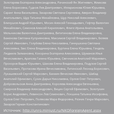
Золотарева Екатерина Александровна, Рачинский Ян Збигневич, Жемкова
Елена Борисовна, Гудков Лев Дмитриевич, Илларионова Юлия Юрьевна,
Саранг Анна Васильевна, Захарова Светлана Сергеевна, Аверин Владимир
Анатольевич, Щур Татьяна Михайловна, Щур Николай Алексеевич,
Блинушов Андрей Юрьевич, Мосин Алексей Геннадьевич, Гефтер Валентин
Михайлович, Симонов Алексей Кириллович, Флиге Ирина Анатольевна,
Мельникова Валентина Дмитриевна, Вититинова Елена Владимировна,
Баженова Светлана Куприяновна, Максимов Сергей Владимирович, Беляев
Сергей Иванович, Голубева Елена Николаевна, Ганнушкина Светлана
Алексеевна, Закс Елена Владимировна, Буртина Елена Юрьевна, Гендель
Людмила Залмановна, Кокорина Екатерина Алексеевна, Шуманов Илья
Вячеславович, Арапова Галина Юрьевна, Свечников Анатолий Мариевич,
Прохоров Вадим Юрьевич, Шахова Елена Владимировна, Подузов Сергей
Васильевич, Протасова Ирина Вячеславовна, Литинский Леонид Борисович,
Лукашевский Сергей Маркович, Бахмин Вячеслав Иванович, Шабад
Анатолий Ефимович, Сухих Дарья Николаевна, Орлов Олег Петрович,
Добровольская Анна Дмитриевна, Королева Александра Евгеньевна,
Смирнов Владимир Александрович, Вицин Сергей Ефимович, Золотухин
Борис Андреевич, Левинсон Лев Семенович, Локшина Татьяна Иосифовна,
Орлов Олег Петрович, Полякова Мара Федоровна, Резник Генри Маркович,
Захаров Герман Константинович
Источник:
http://unro.minjust.ru/NKOForeignAgent.aspx