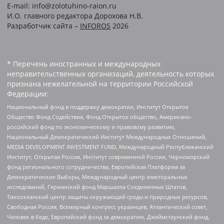
E-mail: info@zolotuhino-raion.ru
И.О. главного редактора Дорохова Н.В.
Разработчик сайта –
INFOROS
2026
* Перечень иностранных и международных
неправительственных организаций, деятельность которых
признана нежелательной на территории Российской
Федерации:
Национальный фонд в поддержку демократии, Институт Открытое
Общество Фонд Содействия, Фонд Открытое общество, Американо-
российский фонд по экономическому и правовому развитию,
Национальный Демократический Институт Международных Отношений,
MEDIA DEVELOPMENT INVESTMENT FUND, Международный Республиканский
Институт, Открытая Россия, Институт современной России, Черноморский
фонд регионального сотрудничества, Европейская Платформа за
Демократические Выборы, Международный центр электоральных
исследований, Германский фонд Маршалла Соединенных Штатов,
Тихоокеанский центр защиты окружающей среды и природных ресурсов,
Свободная Россия, Всемирный конгресс украинцев, Атлантический совет,
Человек в беде, Европейский фонд за демократию, Джеймстаунский фонд,