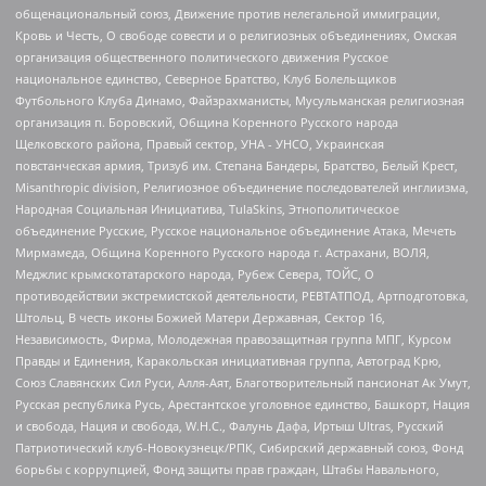
общенациональный союз, Движение против нелегальной иммиграции,
Кровь и Честь, О свободе совести и о религиозных объединениях, Омская
организация общественного политического движения Русское
национальное единство, Северное Братство, Клуб Болельщиков
Футбольного Клуба Динамо, Файзрахманисты, Мусульманская религиозная
организация п. Боровский, Община Коренного Русского народа
Щелковского района, Правый сектор, УНА - УНСО, Украинская
повстанческая армия, Тризуб им. Степана Бандеры, Братство, Белый Крест,
Misanthropic division, Религиозное объединение последователей инглиизма,
Народная Социальная Инициатива, TulaSkins, Этнополитическое
объединение Русские, Русское национальное объединение Атака, Мечеть
Мирмамеда, Община Коренного Русского народа г. Астрахани, ВОЛЯ,
Меджлис крымскотатарского народа, Рубеж Севера, ТОЙС, О
противодействии экстремистской деятельности, РЕВТАТПОД, Артподготовка,
Штольц, В честь иконы Божией Матери Державная, Сектор 16,
Независимость, Фирма, Молодежная правозащитная группа МПГ, Курсом
Правды и Единения, Каракольская инициативная группа, Автоград Крю,
Союз Славянских Сил Руси, Алля-Аят, Благотворительный пансионат Ак Умут,
Русская республика Русь, Арестантское уголовное единство, Башкорт, Нация
и свобода, Нация и свобода, W.H.С., Фалунь Дафа, Иртыш Ultras, Русский
Патриотический клуб-Новокузнецк/РПК, Сибирский державный союз, Фонд
борьбы с коррупцией, Фонд защиты прав граждан, Штабы Навального,