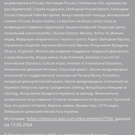
за демократию в России, Настоящая Россия, Глобальная сеть журналистов-
расследователей, Служба поддержки, Свободная Россия Берлин, Свободная
Россия Северный Рейн-Вестфалия, Фонд глобальной помощи, Антивоенный
комитет России, Russie-Libertes, La Asocicion de Rusos Libres, Союз за
возвращение Северных территорий, Крымскотатарский Ресурсный Центр,
Глобальный союз IndustriALL, Russian Election Monitor, Article 19, Мнение
медиа, Федерация анархического черного креста, Радио Свободная Европа,
Германское общество изучения Восточной Европы, Фонд имени Фридриха
Эберта, XZ gGmbH, Мобильная академия поддержки гендерной демократии
и миротворчества, Форум имени Льва Копелева, American Councils for
International Education, Cultural Vistas, Institute of International Education,
Антивоенное движение Антальи, Открытый диалог, Школа международных
отношений и государственной политики им Питера Мунка, Российско-
канадский демократический альянс, Школа международных отношений им
Нормана Патерсона, Центр Гражданских Свобод, Фонд Бориса Немцова за
Свободу, Фонд имени Фридриха Науманна за свободу, Феминистское
антивоенное сопротивление, Комитет независимости Ингушетии, Прометей,
Stop Occupation of Karelia, Вернись живым, Фридом Хаус, СОТА медиа,
Либерально-демократическая Лига Украины
Источник:
https://minjust.gov.ru/ru/documents/7756/
данные
на
13.05.2024
* Сведения реестра НКО, выполняющих функции