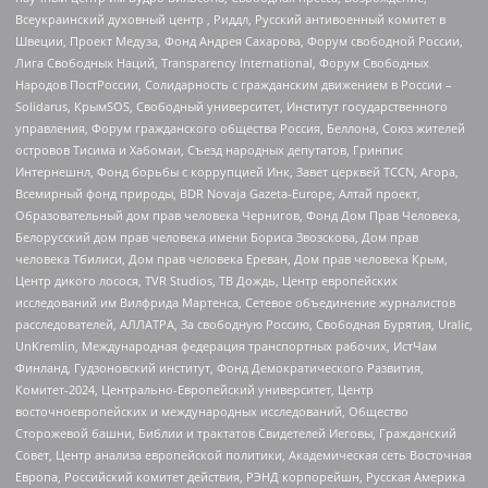
Всеукраинский духовный центр , Риддл, Русский антивоенный комитет в
Швеции, Проект Медуза, Фонд Андрея Сахарова, Форум свободной России,
Лига Свободных Наций, Transparеncy International, Форум Свободных
Народов ПостРоссии, Солидарность с гражданским движением в России –
Solidarus, КрымSOS, Свободный университет, Институт государственного
управления, Форум гражданского общества Россия, Беллона, Союз жителей
островов Тисима и Хабомаи, Съезд народных депутатов, Гринпис
Интернешнл, Фонд борьбы с коррупцией Инк, Завет церквей TCCN, Агора,
Всемирный фонд природы, BDR Novaja Gazeta-Europe, Алтай проект,
Образовательный дом прав человека Чернигов, Фонд Дом Прав Человека,
Белорусский дом прав человека имени Бориса Звозскова, Дом прав
человека Тбилиси, Дом прав человека Ереван, Дом прав человека Крым,
Центр дикого лосося, TVR Studios, ТВ Дождь, Центр европейских
исследований им Вилфрида Мартенса, Сетевое объединение журналистов
расследователей, АЛЛАТРА, За свободную Россию, Свободная Бурятия, Uralic,
UnKremlin, Международная федерация транспортных рабочих, ИстЧам
Финланд, Гудзоновский институт, Фонд Демократического Развития,
Комитет-2024, Центрально-Европейский университет, Центр
восточноевропейских и международных исследований, Общество
Сторожевой башни, Библии и трактатов Свидетелей Иеговы, Гражданский
Совет, Центр анализа европейской политики, Академическая сеть Восточная
Европа, Российский комитет действия, РЭНД корпорейшн, Русская Америка