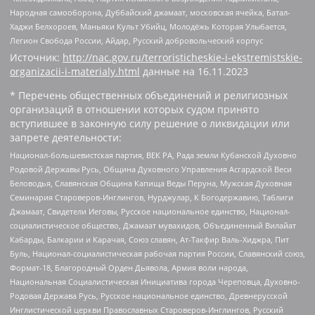
Народная самооборона, Дуббайский джамаат, московская ячейка, Батал-
Хаджи Белхороев, Маньяки Культ Убийц, Молодёжь Которая Улыбается,
Легион Свобода России, Айдар, Русский добровольческий корпус
Источник:
http://nac.gov.ru/terroristicheskie-i-ekstremistskie-
organizacii-i-materialy.html
данные на
16.11.2023
* Перечень общественных объединений и религиозных
организаций в отношении которых судом принято
вступившее в законную силу решение о ликвидации или
запрете деятельности:
Национал-большевистская партия, ВЕК РА, Рада земли Кубанской Духовно
Родовой Державы Русь, Община Духовного Управления Асгардской Веси
Беловодья, Славянская Община Капища Веды Перуна, Мужская Духовная
Семинария Староверов-Инглингов, Нурджулар, К Богодержавию, Таблиги
Джамаат, Свидетели Иеговы, Русское национальное единство, Национал-
социалистическое общество, Джамаат мувахидов, Объединенный Вилайат
Кабарды, Балкарии и Карачая, Союз славян, Ат-Такфир Валь-Хиджра, Пит
Буль, Национал-социалистическая рабочая партия России, Славянский союз,
Формат-18, Благородный Орден Дьявола, Армия воли народа,
Национальная Социалистическая Инициатива города Череповца, Духовно-
Родовая Держава Русь, Русское национальное единство, Древнерусской
Инглистической церкви Православных Староверов-Инглингов, Русский