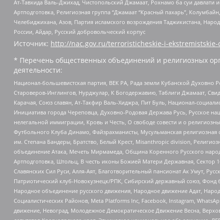
Ат-Тавхида Валь-Джихад, Чистопольский Джамаат, Рохнамо ба суи давлати и
Артподготовка, Религиозная группа “Джамаат “Красный пахарь”, Колумбайн
Челебиджихана, Азов, Партия исламского возрождения Таджикистана, Народ
России, Айдар, Русский добровольческий корпус
Источник:
http://nac.gov.ru/terroristicheskie-i-ekstremistskie-
* Перечень общественных объединений и религиозных орг
деятельности:
Национал-большевистская партия, ВЕК РА, Рада земли Кубанской Духовно
Староверов-Инглингов, Нурджулар, К Богодержавию, Таблиги Джамаат, Сви
Карачая, Союз славян, Ат-Такфир Валь-Хиджра, Пит Буль, Национал-социал
Инициатива города Череповца, Духовно-Родовая Держава Русь, Русское н
нелегальной иммиграции, Кровь и Честь, О свободе совести и о религиоз
Футбольного Клуба Динамо, Файзрахманисты, Мусульманская религиозная о
им. Степана Бандеры, Братство, Белый Крест, Misanthropic division, Рели
объединение Атака, Мечеть Мирмамеда, Община Коренного Русского народа
Артподготовка, Штольц, В честь иконы Божией Матери Державная, Сектор 1
Славянских Сил Руси, Алля-Аят, Благотворительный пансионат Ак Умут, Русск
Патриотический клуб-Новокузнецк/РПК, Сибирский державный союз, Фонд б
Народное объединение русского движения, Народное движение Адат, Народ
Социалистических Районов, Meta Platforms Inc, Facebook, Instagram, Wha
движение, Невоград, Молодежное Демократическое Движение Весна, Верхов