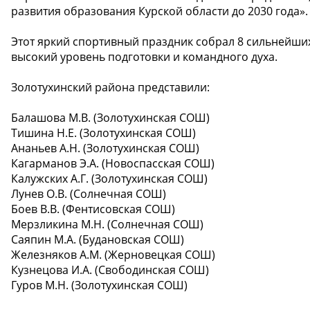
развития образования Курской области до 2030 года».
Этот яркий спортивный праздник собрал 8 сильнейши
высокий уровень подготовки и командного духа.
Золотухинский района представили:
Балашова М.В. (Золотухинская СОШ)
Тишина Н.Е. (Золотухинская СОШ)
Ананьев А.Н. (Золотухинская СОШ)
Кагарманов Э.А. (Новоспасская СОШ)
Калужских А.Г. (Золотухинская СОШ)
Лунев О.В. (Солнечная СОШ)
Боев В.В. (Фентисовская СОШ)
Мерзликина М.Н. (Солнечная СОШ)
Саяпин М.А. (Будановская СОШ)
Железняков А.М. (Жерновецкая СОШ)
Кузнецова И.А. (Свободинская СОШ)
Гуров М.Н. (Золотухинская СОШ)