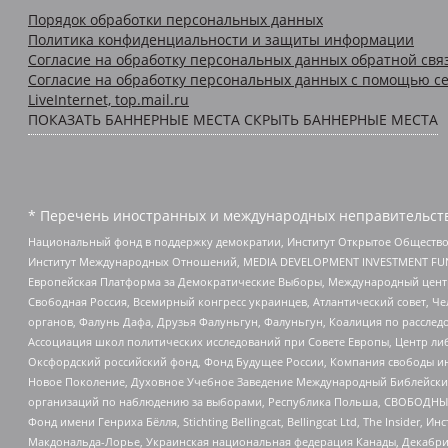
Порядок обработки персональных данных
Политика конфиденциальности и защиты информации
Согласие на обработку персональных данных обратной свя
Согласие на обработку персональных данных с помощью се
LiveInternet, top.mail.ru
ПОКАЗАТЬ БАННЕРНЫЕ МЕСТА
СКРЫТЬ БАННЕРНЫЕ МЕСТА
* Перечень иностранных и международных неправительств
Национальный фонд в поддержку демократии, Институт Открытое Общество
Институт Международных Отношений, MEDIA DEVELOPMENT INVESTMENT FUND,
Европейская Платформа за Демократические Выборы, Международный цент
Свободная Россия, Всемирный конгресс украинцев, Атлантический совет, Ч
органов, Фалунь Дафа, Друзья Фалуньгун, Фалуньгун, Коалиция по рассле
Ассоциация школ политических исследований при Совете Европы, Центр ли
Оксфордский российский фонд, Фонд Будущее России, Компания свободы ин
Новое Поколение, Духовное Учебное Заведение Международный Библейский
организаций по наблюдению за выборами, Республика Польша, СВОБОДНЫЙ
Фонд имени Генриха Бёлля, Stichting Bellingcat, Bellingcat Ltd, The Inside
Макдональда-Лорье, Украинская национальная федерация Канады, Декабрис