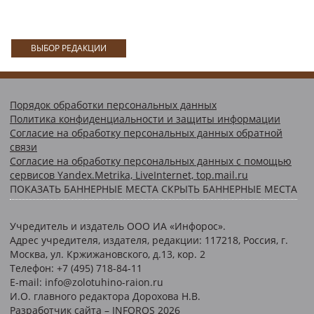
ВЫБОР РЕДАКЦИИ
Порядок обработки персональных данных
Политика конфиденциальности и защиты информации
Согласие на обработку персональных данных обратной
связи
Согласие на обработку персональных данных с помощью
сервисов Yandex.Metrika, LiveInternet, top.mail.ru
ПОКАЗАТЬ БАННЕРНЫЕ МЕСТА
СКРЫТЬ БАННЕРНЫЕ МЕСТА
Учредитель и издатель ООО ИА «Инфорос».
Адрес учредителя, издателя, редакции: 117218, Россия, г.
Москва, ул. Кржижановского, д.13, кор. 2
Телефон: +7 (495) 718-84-11
E-mail: info@zolotuhino-raion.ru
И.О. главного редактора Дорохова Н.В.
Разработчик сайта –
INFOROS
2026