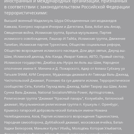
иностранных и международных организаций, признанных
в соответствии с законодательством Российской Федерации
террористическими:
Высший военный Маджлисуль Шура Объединенных сил моджахедов
Кавказа, Конгресс народов Ичкерии и Дагестана, База, Асбат аль-Ансар,
Священная война, Исламская группа, Братья-мусульмане, Партия
исламского освобождения, Лашкар-И-Тайба, Исламская группа, Движение
Талибан, Исламская партия Туркестана, Общество социальных реформ,
Общество возрождения исламского наследия, Дом двух святых, Джунд аш-
Шам, Исламский джихад, Аль-Каида, Имарат Кавказ, АБТО, Правый сектор,
Исламское государство, Джабха аль-Нусра ли-Ахль аш-Шам, Народное
ополчение имени К. Минина и Д. Пожарского, Аджр от Аллаха Субхану уа
Тагьаля SHAM, АУМ Синрике, Муджахеды джамаата Ат-Тавхида Валь-Джихад,
Чистопольский Джамаат, Рохнамо ба суи давлати исломи, Террористическое
сообщество Сеть, Катиба Таухид валь-Джихад, Хайят Тахрир аш-Шам, Ахлю
Сунна Валь Джамаа, National Socialism/White Power, Артподготовка,
Религиозная группа “Джамаат “Красный пахарь”, Колумбайн, Хатлонский
джамаат, Мусульманская религиозная группа п. Кушкуль г. Оренбург,
Крымско-татарский добровольческий батальон имени Номана
Челебиджихана, Азов, Партия исламского возрождения Таджикистана,
Народная самооборона, Дуббайский джамаат, московская ячейка, Батал-
Хаджи Белхороев, Маньяки Культ Убийц, Молодёжь Которая Улыбается,