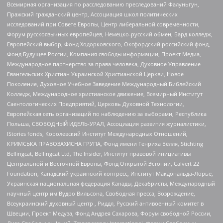
Всемирная организация по расследованию преследований Фалуньгун,
Пражский гражданский центр, Ассоциация школ политических
исследований при Совете Европы, Центр либеральной современности,
Форум русскоязычных европейцев, Немецко-русский обмен, Бард колледж,
Европейский выбор, Фонд Ходорковского, Оксфордский российский фонд,
Фонд Будущее России, Компания свободы информации, Проект Медиа,
Международное партнерство за права человека, Духовное Управление
Евангельских Христиан Украинской Христианской Церкви, Новое
Поколение, Духовное Учебное Заведение Международный Библейский
Колледж, Международное христианское движение, Всемирный Институт
Саентологических Предприятий, Церковь Духовной Технологии,
Европейская сеть организаций по наблюдению за выборами, Республика
Польша, СВОБОДНЫЙ ИДЕЛЬ-УРАЛ, Ассоциация развития журналистики,
IStories fonds, Королевский Институт Международных Отношений,
КРИМСЬКА ПРАВОЗАХИСНА ГРУПА, Фонд имени Генриха Бёлля, Stichting
Bellingcat, Bellingcat Ltd, The Insider, Институт правовой инициативы
Центральной и Восточной Европы, Фонд Открытой Эстонии, Calvert 22
Foundation, Канадский украинский конгресс, Институт Макдональда-Лорье,
Украинская национальная федерация Канады, Декабристы, Международный
научный центр им Вудро Вильсона, Свободная пресса, Возрождение,
Всеукраинский духовный центр , Риддл, Русский антивоенный комитет в
Швеции, Проект Медуза, Фонд Андрея Сахарова, Форум свободной России,