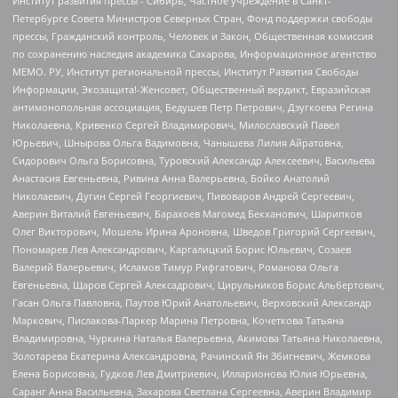
Институт развития прессы - Сибирь, Частное учреждение в Санкт-
Петербурге Совета Министров Северных Стран, Фонд поддержки свободы
прессы, Гражданский контроль, Человек и Закон, Общественная комиссия
по сохранению наследия академика Сахарова, Информационное агентство
МЕМО. РУ, Институт региональной прессы, Институт Развития Свободы
Информации, Экозащита!-Женсовет, Общественный вердикт, Евразийская
антимонопольная ассоциация, Бедушев Петр Петрович, Дзугкоева Регина
Николаевна, Кривенко Сергей Владимирович, Милославский Павел
Юрьевич, Шнырова Ольга Вадимовна, Чанышева Лилия Айратовна,
Сидорович Ольга Борисовна, Туровский Александр Алексеевич, Васильева
Анастасия Евгеньевна, Ривина Анна Валерьевна, Бойко Анатолий
Николаевич, Дугин Сергей Георгиевич, Пивоваров Андрей Сергеевич,
Аверин Виталий Евгеньевич, Барахоев Магомед Бекханович, Шарипков
Олег Викторович, Мошель Ирина Ароновна, Шведов Григорий Сергеевич,
Пономарев Лев Александрович, Каргалицкий Борис Юльевич, Созаев
Валерий Валерьевич, Исламов Тимур Рифгатович, Романова Ольга
Евгеньевна, Щаров Сергей Алексадрович, Цирульников Борис Альбертович,
Гасан Ольга Павловна, Паутов Юрий Анатольевич, Верховский Александр
Маркович, Пислакова-Паркер Марина Петровна, Кочеткова Татьяна
Владимировна, Чуркина Наталья Валерьевна, Акимова Татьяна Николаевна,
Золотарева Екатерина Александровна, Рачинский Ян Збигневич, Жемкова
Елена Борисовна, Гудков Лев Дмитриевич, Илларионова Юлия Юрьевна,
Саранг Анна Васильевна, Захарова Светлана Сергеевна, Аверин Владимир