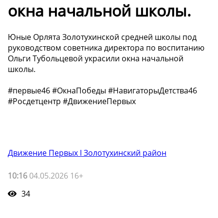
окна начальной школы.
Юные Орлята Золотухинской средней школы под
руководством советника директора по воспитанию
Ольги Тубольцевой украсили окна начальной
школы.
#первые46 #ОкнаПобеды #НавигаторыДетства46
#Росдетцентр #ДвижениеПервых
Движение Первых I Золотухинский район
10:16
04.05.2026 16+
34