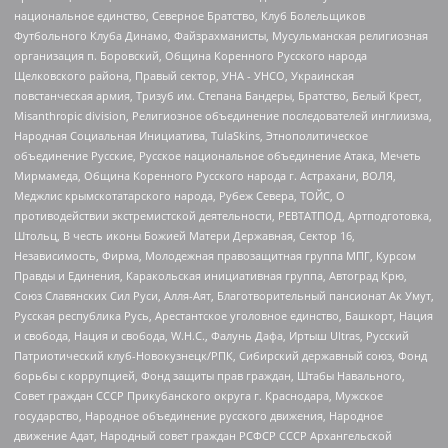
национальное единство, Северное Братство, Клуб Болельщиков
Футбольного Клуба Динамо, Файзрахманисты, Мусульманская религиозная
организация п. Боровский, Община Коренного Русского народа
Щелковского района, Правый сектор, УНА - УНСО, Украинская
повстанческая армия, Тризуб им. Степана Бандеры, Братство, Белый Крест,
Misanthropic division, Религиозное объединение последователей инглиизма,
Народная Социальная Инициатива, TulaSkins, Этнополитическое
объединение Русские, Русское национальное объединение Атака, Мечеть
Мирмамеда, Община Коренного Русского народа г. Астрахани, ВОЛЯ,
Меджлис крымскотатарского народа, Рубеж Севера, ТОЙС, О
противодействии экстремистской деятельности, РЕВТАТПОД, Артподготовка,
Штольц, В честь иконы Божией Матери Державная, Сектор 16,
Независимость, Фирма, Молодежная правозащитная группа МПГ, Курсом
Правды и Единения, Каракольская инициативная группа, Автоград Крю,
Союз Славянских Сил Руси, Алля-Аят, Благотворительный пансионат Ак Умут,
Русская республика Русь, Арестантское уголовное единство, Башкорт, Нация
и свобода, Нация и свобода, W.H.С., Фалунь Дафа, Иртыш Ultras, Русский
Патриотический клуб-Новокузнецк/РПК, Сибирский державный союз, Фонд
борьбы с коррупцией, Фонд защиты прав граждан, Штабы Навального,
Совет граждан СССР Прикубанского округа г. Краснодара, Мужское
государство, Народное объединение русского движения, Народное
движение Адат, Народный совет граждан РСФСР СССР Архангельской