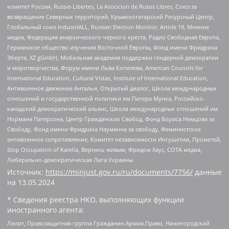
комитет России, Russie-Libertes, La Asocicion de Rusos Libres, Союз за
возвращение Северных территорий, Крымскотатарский Ресурсный Центр,
Глобальный союз IndustriALL, Russian Election Monitor, Article 19, Мнение
медиа, Федерация анархического черного креста, Радио Свободная Европа,
Германское общество изучения Восточной Европы, Фонд имени Фридриха
Эберта, XZ gGmbH, Мобильная академия поддержки гендерной демократии
и миротворчества, Форум имени Льва Копелева, American Councils for
International Education, Cultural Vistas, Institute of International Education,
Антивоенное движение Антальи, Открытый диалог, Школа международных
отношений и государственной политики им Питера Мунка, Российско-
канадский демократический альянс, Школа международных отношений им
Нормана Патерсона, Центр Гражданских Свобод, Фонд Бориса Немцова за
Свободу, Фонд имени Фридриха Науманна за свободу, Феминистское
антивоенное сопротивление, Комитет независимости Ингушетии, Прометей,
Stop Occupation of Karelia, Вернись живым, Фридом Хаус, СОТА медиа,
Либерально-демократическая Лига Украины
Источник:
https://minjust.gov.ru/ru/documents/7756/
данные
на
13.05.2024
* Сведения реестра НКО, выполняющих функции
иностранного агента:
Лилит, Правозащитная группа Гражданин.Армия.Право, Нижегородский