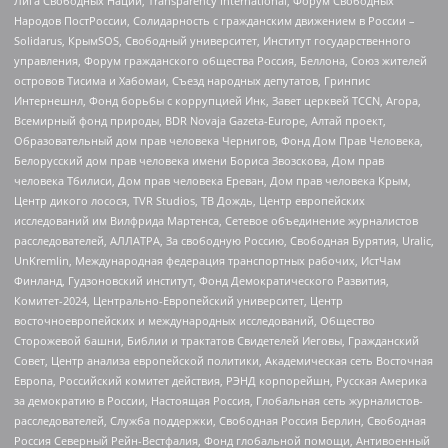
Лига Свободных Наций, Transparеncy International, Форум Свободных
Народов ПостРоссии, Солидарность с гражданским движением в России –
Solidarus, КрымSOS, Свободный университет, Институт государственного
управления, Форум гражданского общества Россия, Беллона, Союз жителей
островов Тисима и Хабомаи, Съезд народных депутатов, Гринпис
Интернешнл, Фонд борьбы с коррупцией Инк, Завет церквей TCCN, Агора,
Всемирный фонд природы, BDR Novaja Gazeta-Europe, Алтай проект,
Образовательный дом прав человека Чернигов, Фонд Дом Прав Человека,
Белорусский дом прав человека имени Бориса Звозскова, Дом прав
человека Тбилиси, Дом прав человека Ереван, Дом прав человека Крым,
Центр дикого лосося, TVR Studios, ТВ Дождь, Центр европейских
исследований им Вилфрида Мартенса, Сетевое объединение журналистов
расследователей, АЛЛАТРА, За свободную Россию, Свободная Бурятия, Uralic,
UnKremlin, Международная федерация транспортных рабочих, ИстЧам
Финланд, Гудзоновский институт, Фонд Демократического Развития,
Комитет-2024, Центрально-Европейский университет, Центр
восточноевропейских и международных исследований, Общество
Сторожевой башни, Библии и трактатов Свидетелей Иеговы, Гражданский
Совет, Центр анализа европейской политики, Академическая сеть Восточная
Европа, Российский комитет действия, РЭНД корпорейшн, Русская Америка
за демократию в России, Настоящая Россия, Глобальная сеть журналистов-
расследователей, Служба поддержки, Свободная Россия Берлин, Свободная
Россия Северный Рейн-Вестфалия, Фонд глобальной помощи, Антивоенный