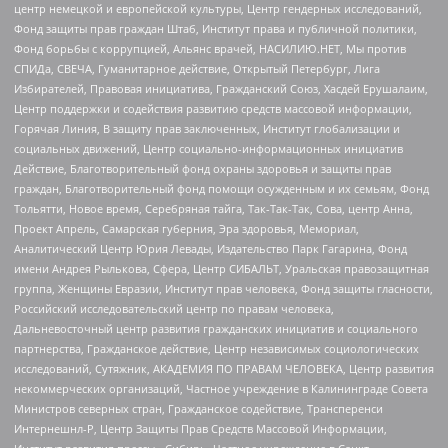
центр немецкой и европейской культуры, Центр гендерных исследований,
Фонд защиты прав граждан Штаб, Институт права и публичной политики,
Фонд борьбы с коррупцией, Альянс врачей, НАСИЛИЮ.НЕТ, Мы против
СПИДа, СВЕЧА, Гуманитарное действие, Открытый Петербург, Лига
Избирателей, Правовая инициатива, Гражданский Союз, Хасдей Ерушалаим,
Центр поддержки и содействия развитию средств массовой информации,
Горячая Линия, В защиту прав заключенных, Институт глобализации и
социальных движений, Центр социально-информационных инициатив
Действие, Благотворительный фонд охраны здоровья и защиты прав
граждан, Благотворительный фонд помощи осужденным и их семьям, Фонд
Тольятти, Новое время, Серебряная тайга, Так-Так-Так, Сова, центр Анна,
Проект Апрель, Самарская губерния, Эра здоровья, Мемориал,
Аналитический Центр Юрия Левады, Издательство Парк Гагарина, Фонд
имени Андрея Рылькова, Сфера, Центр СИБАЛЬТ, Уральская правозащитная
группа, Женщины Евразии, Институт прав человека, Фонд защиты гласности,
Российский исследовательский центр по правам человека,
Дальневосточный центр развития гражданских инициатив и социального
партнерства, Гражданское действие, Центр независимых социологических
исследований, Сутяжник, АКАДЕМИЯ ПО ПРАВАМ ЧЕЛОВЕКА, Центр развития
некоммерческих организаций, Частное учреждение в Калининграде Совета
Министров северных стран, Гражданское содействие, Трансперенси
Интернешнл-Р, Центр Защиты Прав Средств Массовой Информации,