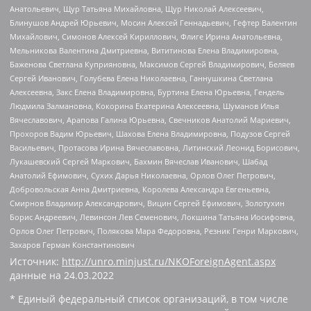
Анатольевич, Щур Татьяна Михайловна, Щур Николай Алексеевич,
Блинушов Андрей Юрьевич, Мосин Алексей Геннадьевич, Гефтер Валентин
Михайлович, Симонов Алексей Кириллович, Флиге Ирина Анатольевна,
Мельникова Валентина Дмитриевна, Вититинова Елена Владимировна,
Баженова Светлана Куприяновна, Максимов Сергей Владимирович, Беляев
Сергей Иванович, Голубева Елена Николаевна, Ганнушкина Светлана
Алексеевна, Закс Елена Владимировна, Буртина Елена Юрьевна, Гендель
Людмила Залмановна, Кокорина Екатерина Алексеевна, Шуманов Илья
Вячеславович, Арапова Галина Юрьевна, Свечников Анатолий Мариевич,
Прохоров Вадим Юрьевич, Шахова Елена Владимировна, Подузов Сергей
Васильевич, Протасова Ирина Вячеславовна, Литинский Леонид Борисович,
Лукашевский Сергей Маркович, Бахмин Вячеслав Иванович, Шабад
Анатолий Ефимович, Сухих Дарья Николаевна, Орлов Олег Петрович,
Добровольская Анна Дмитриевна, Королева Александра Евгеньевна,
Смирнов Владимир Александрович, Вицин Сергей Ефимович, Золотухин
Борис Андреевич, Левинсон Лев Семенович, Локшина Татьяна Иосифовна,
Орлов Олег Петрович, Полякова Мара Федоровна, Резник Генри Маркович,
Захаров Герман Константинович
Источник:
http://unro.minjust.ru/NKOForeignAgent.aspx
данные на
24.03.2022
* Единый федеральный список организаций, в том числе