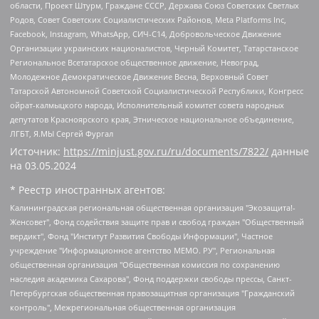
области, Проект Штурм, Граждане СССР, Держава Союз Советских Светлых
Родов, Совет Советских Социалистических Районов, Meta Platforms Inc,
Facebook, Instagram, WhatsApp, СИЧ-С14, Добровольческое Движение
Организации украинских националистов, Черный Комитет, Татарстанское
Региональное Всетатарское общественное движение, Невоград,
Молодежное Демократическое Движение Весна, Верховный Совет
Татарской Автономной Советской Социалистической Республики, Конгресс
ойрат-калмыцкого народа, Исполнительный комитет совета народных
депутатов Красноярского края, Этническое национальное объединение,
ЛГБТ, Я.МЫ Сергей Фургал
Источник:
https://minjust.gov.ru/ru/documents/7822/
данные
на
03.05.2024
* Реестр иностранных агентов:
Калининградская региональная общественная организация "Экозащита!-Женсовет", Фонд содействия защите прав и свобод граждан "Общественный вердикт", Фонд "Институт Развития Свободы Информации", Частное учреждение "Информационное агентство МЕМО. РУ", Региональная общественная организация "Общественная комиссия по сохранению наследия академика Сахарова", Фонд поддержки свободы прессы, Санкт-Петербургская общественная правозащитная организация "Гражданский контроль", Межрегиональная общественная организация "Информационно-просветительский центр "Мемориал", Региональный Фонд "Центр Защиты Прав Средств Массовой Информации", с 05.12.2023 Фонд "Центр Защиты Прав Средств массовой информации", Региональная общественная благотворительная организация помощи беженцам и мигрантам "Гражданское содействие", Негосударственное образовательное учреждение дополнительного профессионального образования (повышение квалификации) специалистов "АКАДЕМИЯ ПО ПРАВАМ ЧЕЛОВЕКА", Свердловская региональная общественная организация "Сутяжник", Автономная некоммерческая организация "Центр независимых социологических исследований", Союз общественных объединений "Российский исследовательский центр по правам человека", Региональное общественное учреждение научно-информационный центр "МЕМОРИАЛ", Некоммерческая организация "Фонд защиты гласности", Автономная некоммерческая организация "Институт прав человека", Городская общественная организация "Екатеринбургское общество "МЕМОРИАЛ", Городская общественная организация "Рязанское историко-просветительское и правозащитное общество "Мемориал" (Рязанский Мемориал), Челябинский региональный орган общественной самодеятельности – женское общественное объединение "Женщины Евразии", Челябинский региональный орган общественной самодеятельности "Уральская правозащитная группа", Фонд содействия защите здоровья и социальной справедливости имени Андрея Рылькова, Автономная Некоммерческая Организация "Аналитический Центр Юрия Левады", Автономная некоммерческая организация социальной поддержки населения "Проект Апрель", Региональная общественная организация помощи женщинам и детям, находящимся в кризисной ситуации "Информационно-методический центр "Анна", Фонд содействия развитию массовых коммуникаций и правовому просвещению "Так-так-Так", Фонд содействия устойчивому развитию "Серебряная тайга", Свердловский региональный общественный фонд социальных проектов "Новое время", "Idel.Реалии", Кавказ.Реалии, Крым.Реалии, Телеканал Настоящее Время, Татаро-башкирская служба Радио Свобода (Azatliq Radiosi), Радио Свободная Европа/Радио Свобода (PCE/PC), "Сибирь.Реалии", "Фактограф", Благотворительный фонд помощи осужденным и их семьям, Автономная некоммерческая организация "Институт глобализации и социальных движений", Фонд "В защиту прав заключенных", Частное учреждение "Центр поддержки и содействия развитию средств массовой информации", Пензенский региональный общественный благотворительный фонд "Гражданский союз", "Север.Реалии", Некоммерческая организация Фонд "Правовая инициатива", Общество с ограниченной ответственностью "Радио Свободная Европа/Радио Свобода", Чешское информационное агентство "MEDIUM-ORIENT", Красноярская региональная общественная организация "Мы против СПИДа", Камалягин Денис Николаевич, Маркелов Сергей Евгеньевич, Пономарев Лев Александрович, Савицкая Людмила Алексеевна, Автономная некоммерческая организация "Центр по работе с проблемой насилия "НАСИЛИЮ.НЕТ", Межрегиональный профессиональный союз работников здравоохранения "Альянс врачей", Юридическое лицо, зарегистрированное в Латвийской Республике, SIA "Medusa Project" (регистрационный номер 40103797863, дата регистрации 10.06.2014), Некоммерческая организация "Фонд по борьбе с коррупцией", Автономная некоммерческая организация "Институт права и публичной политики", Баданин Роман Сергеевич, Гликин Максим Александрович, Железнова Мария Михайловна, Лукьянова Юлия Сергеевна, Маетная Елизавета Витальевна, Маняхин Петр Борисович, Чуракова Ольга Владимировна, Ярош Юлия Петровна, Юридическое лицо "The Insider SIA", зарегистрированное в Риге, Латвийская Республика (дата регистрации 26.06.2015), являющееся администратором доменного имени интернет-издания "The Insider SIA", https://theins.ru, Постернак Алексей Евгеньевич, Рубин Михаил Аркадьевич, Анин Роман Александрович, Юридическое лицо Istories fonds, зарегистрированное в Латвийской Республике (регистрационный номер 50008295751, дата регистрации 24.02.2020), Великовский Дмитрий Александрович, Долинина Ирина Николаевна, Мароховская Алеся Алексеевна, Шлейнов Роман Юрьевич, Шмагун Олеся Валентиновна, Общество с ограниченной ответственностью "Альтаир 2021", Общество с ограниченной ответственностью "Вега 2021", Общество с ограниченной ответственностью "Главный редактор 2021", Общество с ограниченной ответственностью "Ромашки монолит", Важенков Артем Валерьевич, Ивановская областная общественная организация "Центр гендерных исследований", Гурман Юрий Альбертович, Медиапроект "ОВД-Инфо", Егоров Владимир Владимирович, Жилинский Владимир Александрович, Общество с ограниченной ответственностью "ЗП", Иванова София Юрьевна, Карезина Инна Павловна, Кильтау Екатерина Викторовна, Петров Алексей Викторович, Пискунов Сергей Евгеньевич, Смирнов Сергей Сергеевич, Тихонов Михаил Сергеевич, Общество с ограниченной ответственностью "ЖУРНАЛИСТ-ИНОСТРАННЫЙ АГЕНТ", Арапова Галина Юрьевна, Вольтская Татьяна Анатольевна, Американская компания "Mason G.E.S. Anonymous Foundation" (США), являющаяся владельцем интернет-издания https://mnews.world/, Компания "Stichting Bellingcat", зарегистрированная в Нидерландах (дата регистрации 11.07.2018), Захаров Андрей Вячеславович, Клепиковская Екатерина Дмитриевна, Общество с ограниченной ответственностью "МЕМО", Перл Роман Александрович, Симонов Евгений Алексеевич, Соловьева Елена Анатольевна, Сотников Даниил Владимирович, Сурначева Елизавета Дмитриевна, Автономная некоммерческая организация по защите прав человека и информированию населения "Якутия – Наше Мнение", Общество с ограниченной ответственностью "Москоу диджитал медиа", с 26.01.2023 Общество с ограниченной ответственностью "Чайка Белые сады", Ветошкина Валерия Валерьевна, Заговора Максим Александрович, Межрегиональное общественное движение "Российская ЛГБТ - сеть", Оленичев Максим Владимирович, Павлов Иван Юрьевич, Скворцова Елена Сергеевна, Общество с ограниченной ответственностью "Как бы инагент", Кочетков Игорь Викторович, Общество с ограниченной ответственностью "Честные выборы", Еланчик Олег Александрович, Общество с ограниченной ответственностью "Нобелевский призыв", Гималова Регина Эмилевна, Григорьев Андрей Валерьевич, Григорьева Алина Александровна, Ассоциация по содействию защите прав призывников, альтернативнослужащих и военнослужащих "Правозащитная группа "Гражданин.Армия.Право", Хисамова Регина Фаритовна, Автономная некоммерческая организация по реализации социально-правовых программ "Лилит", Дальневосточное общественное движение "Маяк", Санкт-Петербургская ЛГБТ-инициативная группа "Выход", Инициативная группа ЛГБТ+ "Реверс", Алексеев Андрей Викторович, Бекбулатова Таисия Львовна, Беляев Иван Михайлович, Владыкина Елена Сергеевна, Гельман Марат Александрович, Никульшина Вероника Юрьевна, Толоконникова Надежда Андреевна, Шендерович Виктор Анатольевич, Общество с ограниченной ответственностью "Данное сообщение", Общество с ограниченной ответственностью Издательский дом "Новая глава", Айнбиндер Александра Александровна, Московский комьюнити-центр для ЛГБТ+инициатив, Благотворительный фонд развития филантропии, Deutsche Welle (Германия, Kurt-Schumacher-Strasse 3, 53113 Bonn), Борзунова Мария Михайловна, Воробьев Виктор Викторович, Голубева Анна Львовна, Константинова Алла Михайловна, Малкова Ирина Владимировна, Мурадов Мурад Абдулгалимович, Осетинская Елизавета Николаевна, Понасенков Евгений Николаевич, Ганапольский Матвей Юрьевич, Киселев Евгений Алексеевич, Борухович Ирина Григорьевна, Дремин Иван Тимофеевич, Дубровский Дмитрий Викторович, Красноярская региональная общественная организация поддержки и развития альтернативных образовательных технологий и межкультурных коммуникаций "ИНТЕРРА", Маяковская Екатерина Алексеевна, Фейгин Марк Захарович, Филимонов Андрей Викторович, Дзугкоева Регина Николаевна, Доброхотов Роман Александрович, Дудь Юрий Александрович, Елкин Сергей Владимирович, Кругликов Кирилл Игоревич, Сабунаева Мария Леонидовна, Семенов Алексей Владимирович, Шаинян Карен Багратович, Шульман Екатерина Михайловна, Асафьев Артур Валерьевич, Вахштайн Виктор Семенович, Венедиктов Алексей Алексеевич, Лушникова Екатерина Евгеньевна, Волков Леонид Михайлович, Невзоров Александр Глебович, Пархоменко Сергей Борисович, Сироткин Ярослав Николаевич, Кара-Мурза Владимир Владимирович, Баранова Наталья Владимировна, Гозман Леонид Яковлевич, Кагарлицкий Борис Юльевич, Климарев Михаил Валерьевич, Милов Владимир Станиславович, Автономная некоммерческая организация Краснодарский центр современного искусства "Типография", Моргенштерн Алишер Тагирович, Соболь Любовь Эдуардовна, Общество с ограниченной ответственностью "ЛИЗА НОРМ", Каспаров Гарри Кимович, Ходорковский Михаил Борисович, Общество с ограниченной ответственностью "Апрельские тезисы", Данилович Ирина Брониславовна, Кашин Олег Владимирович, Петров Николай Владимирович, Пивоваров Алексей Владимирович, Соколов Михаил Владимирович, Цветкова Юлия Владимировна, Чичваркин Евгений Александрович, Комитет против пыток/Команда против пыток, Общество с ограниченной ответственностью "Первый научный", Общество с ограниченной ответственностью "Вертолет и ко", Белоцерковская Вероника Борисовна, Кац Максим Евгеньевич, Лазарева Татьяна Юрьевна, Шаведдинов Руслан Табризович, Яшин Илья Валерьевич, Общество с ограниченной ответственностью "Иноагент ААВ", Алешковский Дмитрий Петрович, Альбац Евгения Марковна, Быков Дмитрий Львович, Галямина Юлия Евгеньевна, Лойко Сергей Леонидович, Мартынов Кирилл Константинович, Медведев Сергей Александрович, Крашенинников Федор Геннадиевич, Гордеева Катерина Вл