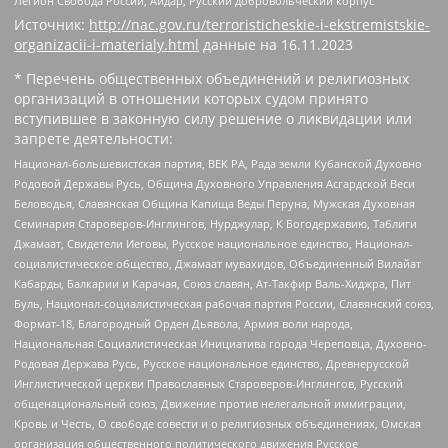
Легион Свобода России, Айдар, Русский добровольческий корпус
Источник:
http://nac.gov.ru/terroristicheskie-i-ekstremistskie-
organizacii-i-materialy.html
данные на
16.11.2023
* Перечень общественных объединений и религиозных
организаций в отношении которых судом принято
вступившее в законную силу решение о ликвидации или
запрете деятельности:
Национал-большевистская партия, ВЕК РА, Рада земли Кубанской Духовно
Родовой Державы Русь, Община Духовного Управления Асгардской Веси
Беловодья, Славянская Община Капища Веды Перуна, Мужская Духовная
Семинария Староверов-Инглингов, Нурджулар, К Богодержавию, Таблиги
Джамаат, Свидетели Иеговы, Русское национальное единство, Национал-
социалистическое общество, Джамаат мувахидов, Объединенный Вилайат
Кабарды, Балкарии и Карачая, Союз славян, Ат-Такфир Валь-Хиджра, Пит
Буль, Национал-социалистическая рабочая партия России, Славянский союз,
Формат-18, Благородный Орден Дьявола, Армия воли народа,
Национальная Социалистическая Инициатива города Череповца, Духовно-
Родовая Держава Русь, Русское национальное единство, Древнерусской
Инглистической церкви Православных Староверов-Инглингов, Русский
общенациональный союз, Движение против нелегальной иммиграции,
Кровь и Честь, О свободе совести и о религиозных объединениях, Омская
организация общественного политического движения Русское