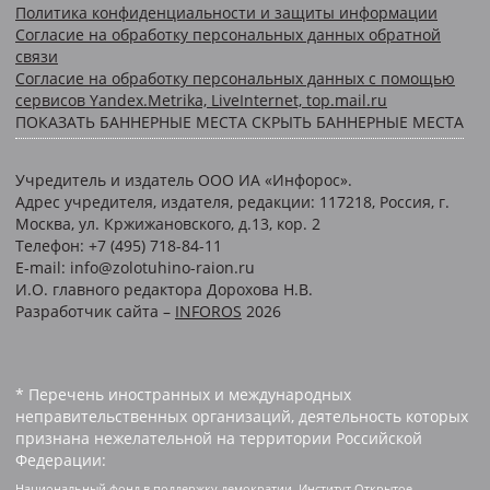
Политика конфиденциальности и защиты информации
Согласие на обработку персональных данных обратной
связи
Согласие на обработку персональных данных с помощью
сервисов Yandex.Metrika, LiveInternet, top.mail.ru
ПОКАЗАТЬ БАННЕРНЫЕ МЕСТА
СКРЫТЬ БАННЕРНЫЕ МЕСТА
Учредитель и издатель ООО ИА «Инфорос».
Адрес учредителя, издателя, редакции: 117218, Россия, г.
Москва, ул. Кржижановского, д.13, кор. 2
Телефон: +7 (495) 718-84-11
E-mail: info@zolotuhino-raion.ru
И.О. главного редактора Дорохова Н.В.
Разработчик сайта –
INFOROS
2026
* Перечень иностранных и международных
неправительственных организаций, деятельность которых
признана нежелательной на территории Российской
Федерации:
Национальный фонд в поддержку демократии, Институт Открытое