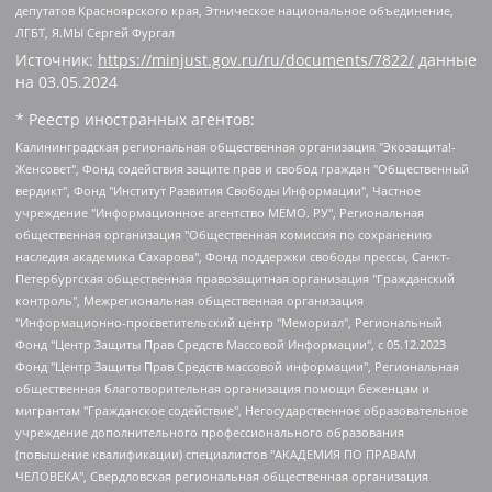
депутатов Красноярского края, Этническое национальное объединение,
ЛГБТ, Я.МЫ Сергей Фургал
Источник:
https://minjust.gov.ru/ru/documents/7822/
данные
на
03.05.2024
* Реестр иностранных агентов:
Калининградская региональная общественная организация "Экозащита!-Женсовет", Фонд содействия защите прав и свобод граждан "Общественный вердикт", Фонд "Институт Развития Свободы Информации", Частное учреждение "Информационное агентство МЕМО. РУ", Региональная общественная организация "Общественная комиссия по сохранению наследия академика Сахарова", Фонд поддержки свободы прессы, Санкт-Петербургская общественная правозащитная организация "Гражданский контроль", Межрегиональная общественная организация "Информационно-просветительский центр "Мемориал", Региональный Фонд "Центр Защиты Прав Средств Массовой Информации", с 05.12.2023 Фонд "Центр Защиты Прав Средств массовой информации", Региональная общественная благотворительная организация помощи беженцам и мигрантам "Гражданское содействие", Негосударственное образовательное учреждение дополнительного профессионального образования (повышение квалификации) специалистов "АКАДЕМИЯ ПО ПРАВАМ ЧЕЛОВЕКА", Свердловская региональная общественная организация "Сутяжник", Автономная некоммерческая организация "Центр независимых социологических исследований", Союз общественных объединений "Российский исследовательский центр по правам человека", Региональное общественное учреждение научно-информационный центр "МЕМОРИАЛ", Некоммерческая организация "Фонд защиты гласности", Автономная некоммерческая организация "Институт прав человека", Городская общественная организация "Екатеринбургское общество "МЕМОРИАЛ", Городская общественная организация "Рязанское историко-просветительское и правозащитное общество "Мемориал" (Рязанский Мемориал), Челябинский региональный орган общественной самодеятельности – женское общественное объединение "Женщины Евразии", Челябинский региональный орган общественной самодеятельности "Уральская правозащитная группа", Фонд содействия защите здоровья и социальной справедливости имени Андрея Рылькова, Автономная Некоммерческая Организация "Аналитический Центр Юрия Левады", Автономная некоммерческая организация социальной поддержки населения "Проект Апрель", Региональная общественная организация помощи женщинам и детям, находящимся в кризисной ситуации "Информационно-методический центр "Анна", Фонд содействия развитию массовых коммуникаций и правовому просвещению "Так-так-Так", Фонд содействия устойчивому развитию "Серебряная тайга", Свердловский региональный общественный фонд социальных проектов "Новое время", "Idel.Реалии", Кавказ.Реалии, Крым.Реалии, Телеканал Настоящее Время, Татаро-башкирская служба Радио Свобода (Azatliq Radiosi), Радио Свободная Европа/Радио Свобода (PCE/PC), "Сибирь.Реалии", "Фактограф", Благотворительный фонд помощи осужденным и их семьям, Автономная некоммерческая организация "Институт глобализации и социальных движений", Фонд "В защиту прав заключенных", Частное учреждение "Центр поддержки и содействия развитию средств массовой информации", Пензенский региональный общественный благотворительный фонд "Гражданский союз", "Север.Реалии", Некоммерческая организация Фонд "Правовая инициатива", Общество с ограниченной ответственностью "Радио Свободная Европа/Радио Свобода", Чешское информационное агентство "MEDIUM-ORIENT", Красноярская региональная общественная организация "Мы против СПИДа", Камалягин Денис Николаевич, Маркелов Сергей Евгеньевич, Пономарев Лев Александрович, Савицкая Людмила Алексеевна, Автономная некоммерческая организация "Центр по работе с проблемой насилия "НАСИЛИЮ.НЕТ", Межрегиональный профессиональный союз работников здравоохранения "Альянс врачей", Юридическое лицо, зарегистрированное в Латвийской Республике, SIA "Medusa Project" (регистрационный номер 40103797863, дата регистрации 10.06.2014), Некоммерческая организация "Фонд по борьбе с коррупцией", Автономная некоммерческая организация "Институт права и публичной политики", Баданин Роман Сергеевич, Гликин Максим Александрович, Железнова Мария Михайловна, Лукьянова Юлия Сергеевна, Маетная Елизавета Витальевна, Маняхин Петр Борисович, Чуракова Ольга Владимировна, Ярош Юлия Петровна, Юридическое лицо "The Insider SIA", зарегистрированное в Риге, Латвийская Республика (дата регистрации 26.06.2015), являющееся администратором доменного имени интернет-издания "The Insider SIA", https://theins.ru, Постернак Алексей Евгеньевич, Рубин Михаил Аркадьевич, Анин Роман Александрович, Юридическое лицо Istories fonds, зарегистрированное в Латвийской Республике (регистрационный номер 50008295751, дата регистрации 24.02.2020), Великовский Дмитрий Александрович, Долинина Ирина Николаевна, Мароховская Алеся Алексеевна, Шлейнов Роман Юрьевич, Шмагун Олеся Валентиновна, Общество с ограниченной ответственностью "Альтаир 2021", Общество с ограниченной ответственностью "Вега 2021", Общество с ограниченной ответственностью "Главный редактор 2021", Общество с ограниченной ответственностью "Ромашки монолит", Важенков Артем Валерьевич, Ивановская областная общественная организация "Центр гендерных исследований", Гурман Юрий Альбертович, Медиапроект "ОВД-Инфо", Егоров Владимир Владимирович, Жилинский Владимир Александрович, Общество с ограниченной ответственностью "ЗП", Иванова София Юрьевна, Карезина Инна Павловна, Кильтау Екатерина Викторовна, Петров Алексей Викторович, Пискунов Сергей Евгеньевич, Смирнов Сергей Сергеевич, Тихонов Михаил Сергеевич, Общество с ограниченной ответственностью "ЖУРНАЛИСТ-ИНОСТРАННЫЙ АГЕНТ", Арапова Галина Юрьевна, Вольтская Татьяна Анатольевна, Американская компания "Mason G.E.S. Anonymous Foundation" (США), являющаяся владельцем интернет-издания https://mnews.world/, Компания "Stichting Bellingcat", зарегистрированная в Нидерландах (дата регистрации 11.07.2018), Захаров Андрей Вячеславович, Клепиковская Екатерина Дмитриевна, Общество с ограниченной ответственностью "МЕМО", Перл Роман Александрович, Симонов Евгений Алексеевич, Соловьева Елена Анатольевна, Сотников Даниил Владимирович, Сурначева Елизавета Дмитриевна, Автономная некоммерческая организация по защите прав человека и информированию населения "Якутия – Наше Мнение", Общество с ограниченной ответственностью "Москоу диджитал медиа", с 26.01.2023 Общество с ограниченной ответственностью "Чайка Белые сады", Ветошкина Валерия Валерьевна, Заговора Максим Александрович, Межрегиональное общественное движение "Российская ЛГБТ - сеть", Оленичев Максим Владимирович, Павлов Иван Юрьевич, Скворцова Елена Сергеевна, Общество с ограниченной ответственностью "Как бы инагент", Кочетков Игорь Викторович, Общество с ограниченной ответственностью "Честные выборы", Еланчик Олег Александрович, Общество с ограниченной ответственностью "Нобелевский призыв", Гималова Регина Эмилевна, Григорьев Андрей Валерьевич, Григорьева Алина Александровна, Ассоциация по содействию защите прав призывников, альтернативнослужащих и военнослужащих "Правозащитная группа "Гражданин.Армия.Право", Хисамова Регина Фаритовна, Автономная некоммерческая организация по реализации социально-правовых программ "Лилит", Дальневосточное общественное движение "Маяк", Санкт-Петербургская ЛГБТ-инициативная группа "Выход", Инициативная группа ЛГБТ+ "Реверс", Алексеев Андрей Викторович, Бекбулатова Таисия Львовна, Беляев Иван Михайлович, Владыкина Елена Сергеевна, Гельман Марат Александрович, Никульшина Вероника Юрьевна, Толоконникова Надежда Андреевна, Шендерович Виктор Анатольевич, Общество с ограниченной ответственностью "Данное сообщение", Общество с ограниченной ответственностью Издательский дом "Новая глава", Айнбиндер Александра Александровна, Московский комьюнити-центр для ЛГБТ+инициатив, Благотворительный фонд развития филантропии, Deutsche Welle (Германия, Kurt-Schumacher-Strasse 3, 53113 Bonn), Борзунова Мария Михайловна, Воробьев Виктор Викторович, Голубева Анна Львовна, Константинова Алла Михайловна, Малкова Ирина Владимировна, Мурадов Мурад Абдулгалимович, Осетинская Елизавета Николаевна, Понасенков Евгений Николаевич, Ганапольский Матвей Юрьевич, Киселев Евгений Алексеевич, Борухович Ирина Григорьевна, Дремин Иван Тимофеевич, Дубровский Дмитрий Викторович, Красноярская региональная общественная организация поддержки и развития альтернативных образовательных технологий и межкультурных коммуникаций "ИНТЕРРА", Маяковская Екатерина Алексеевна, Фейгин Марк Захарович, Филимонов Андрей Викторович, Дзугкоева Регина Николаевна, Доброхотов Роман Александрович, Дудь Юрий Александрович, Елкин Сергей Владимирович, Кругликов Кирилл Игоревич, Сабунаева Мария Леонидовна, Семенов Алексей Владимирович, Шаинян Карен Багратович, Шульман Екатерина Михайловна, Асафьев Артур Валерьевич, Вахштайн Виктор Семенович, Венедиктов Алексей Алексеевич, Лушникова Екатерина Евгеньевна, Волков Леонид Михайлович, Невзоров Александр Глебович, Пархоменко Сергей Борисович, Сироткин Ярослав Николаевич, Кара-Мурза Владимир Владимирович, Баранова Наталья Владимировна, Гозман Леонид Яковлевич, Кагарлицкий Борис Юльевич, Климарев Михаил Валерьевич, Милов Владимир Станиславович, Автономная некоммерческая организация Краснодарский центр современного искусства "Типография", Моргенштерн Алишер Тагирович, Соболь Любовь Эдуардовна, Общество с ограниченной ответственностью "ЛИЗА НОРМ", Каспаров Гарри Кимович, Ходорковский Михаил Борисович, Общество с ограниченной ответственностью "Апрельские тезисы", Данилович Ирина Брониславовна, Кашин Олег Владимирович, Петров Николай Владимирович, Пивоваров Алексей Владимирович, Соколов Михаил Владимирович, Цветкова Юлия Владимировна, Чичваркин Евгений Александрович, Комитет против пыток/Команда против пыток, Общество с ограниченной ответственностью "Первый научный", Общество с ограниченной ответственностью "Вертолет и ко", Белоцерковская Вероника Борисовна, Кац Максим Евгеньевич, Лазарева Татьяна Юрьевна, Шаведдинов Руслан Табризович, Яшин Илья Валерьевич, Общество с ограниченной ответственностью "Иноагент ААВ", Алешковский Дмитрий Петрович, Альбац Евгения Марковна, Быков Дмитрий Львович, Галямина Юлия Евгеньевна, Лойко Сергей Леонидович, Мартынов Кирилл Константинович, Медведев Сергей Александрович, Крашенинников Федор Геннадиевич, Гордеева Катерина Вл