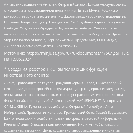
Антивоенное движение Антальи, Открытый диалог, Школа международных
отношений и государственной политики им Питера Мунка, Российско-
канадский демократический альянс, Школа международных отношений им
Нормана Патерсона, Центр Гражданских Свобод, Фонд Бориса Немцова за
Свободу, Фонд имени Фридриха Науманна за свободу, Феминистское
антивоенное сопротивление, Комитет независимости Ингушетии, Прометей,
Stop Occupation of Karelia, Вернись живым, Фридом Хаус, СОТА медиа,
Либерально-демократическая Лига Украины
Источник:
https://minjust.gov.ru/ru/documents/7756/
данные
на
13.05.2024
* Сведения реестра НКО, выполняющих функции
иностранного агента:
Лилит, Правозащитная группа Гражданин.Армия.Право, Нижегородский
центр немецкой и европейской культуры, Центр гендерных исследований,
Фонд защиты прав граждан Штаб, Институт права и публичной политики,
Фонд борьбы с коррупцией, Альянс врачей, НАСИЛИЮ.НЕТ, Мы против
СПИДа, СВЕЧА, Гуманитарное действие, Открытый Петербург, Лига
Избирателей, Правовая инициатива, Гражданский Союз, Хасдей Ерушалаим,
Центр поддержки и содействия развитию средств массовой информации,
Горячая Линия, В защиту прав заключенных, Институт глобализации и
социальных движений, Центр социально-информационных инициатив