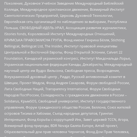
Поколение, Духовное Учебное Заведение Международный Библейский
Колледж, Международное христианское движение, Всемирный Институт
Саентологических Предприятий, Церковь Духовной Технологии,
Европейская сеть организаций по наблюдению за выборами, Республика
Польша, СВОБОДНЫЙ ИДЕЛЬ-УРАЛ, Ассоциация развития журналистики,
IStories fonds, Королевский Институт Международных Отношений,
КРИМСЬКА ПРАВОЗАХИСНА ГРУПА, Фонд имени Генриха Бёлля, Stichting
Bellingcat, Bellingcat Ltd, The Insider, Институт правовой инициативы
Центральной и Восточной Европы, Фонд Открытой Эстонии, Calvert 22
Foundation, Канадский украинский конгресс, Институт Макдональда-Лорье,
Украинская национальная федерация Канады, Декабристы, Международный
научный центр им Вудро Вильсона, Свободная пресса, Возрождение,
Всеукраинский духовный центр , Риддл, Русский антивоенный комитет в
Швеции, Проект Медуза, Фонд Андрея Сахарова, Форум свободной России,
Лига Свободных Наций, Transparеncy International, Форум Свободных
Народов ПостРоссии, Солидарность с гражданским движением в России –
Solidarus, КрымSOS, Свободный университет, Институт государственного
управления, Форум гражданского общества Россия, Беллона, Союз жителей
островов Тисима и Хабомаи, Съезд народных депутатов, Гринпис
Интернешнл, Фонд борьбы с коррупцией Инк, Завет церквей TCCN, Агора,
Всемирный фонд природы, BDR Novaja Gazeta-Europe, Алтай проект,
Образовательный дом прав человека Чернигов, Фонд Дом Прав Человека,