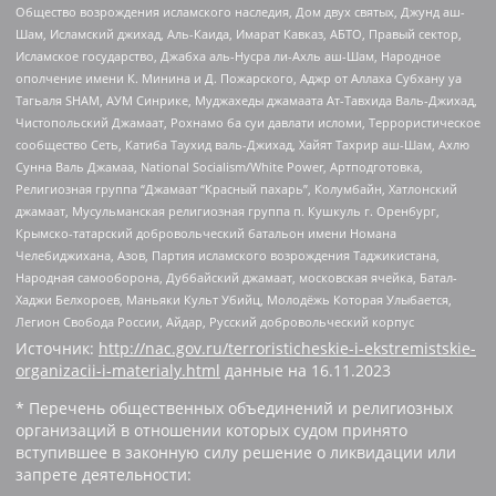
Общество возрождения исламского наследия, Дом двух святых, Джунд аш-
Шам, Исламский джихад, Аль-Каида, Имарат Кавказ, АБТО, Правый сектор,
Исламское государство, Джабха аль-Нусра ли-Ахль аш-Шам, Народное
ополчение имени К. Минина и Д. Пожарского, Аджр от Аллаха Субхану уа
Тагьаля SHAM, АУМ Синрике, Муджахеды джамаата Ат-Тавхида Валь-Джихад,
Чистопольский Джамаат, Рохнамо ба суи давлати исломи, Террористическое
сообщество Сеть, Катиба Таухид валь-Джихад, Хайят Тахрир аш-Шам, Ахлю
Сунна Валь Джамаа, National Socialism/White Power, Артподготовка,
Религиозная группа “Джамаат “Красный пахарь”, Колумбайн, Хатлонский
джамаат, Мусульманская религиозная группа п. Кушкуль г. Оренбург,
Крымско-татарский добровольческий батальон имени Номана
Челебиджихана, Азов, Партия исламского возрождения Таджикистана,
Народная самооборона, Дуббайский джамаат, московская ячейка, Батал-
Хаджи Белхороев, Маньяки Культ Убийц, Молодёжь Которая Улыбается,
Легион Свобода России, Айдар, Русский добровольческий корпус
Источник:
http://nac.gov.ru/terroristicheskie-i-ekstremistskie-
organizacii-i-materialy.html
данные на
16.11.2023
* Перечень общественных объединений и религиозных
организаций в отношении которых судом принято
вступившее в законную силу решение о ликвидации или
запрете деятельности: