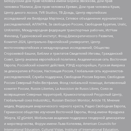
Белорусский дом прав человека имени Бориса Звозскова, Дом прав
человека Тбилиси, Дом прав человека Ереван, Дом прав человека Крым,
Центр дикого лосося, TVR Studios, ТВ Дождь, Центр европейских
исследований им Вилфрида Мартенса, Сетевое объединение журналистов
расследователей, АЛЛАТРА, За свободную Россию, Свободная Бурятия, Uralic,
UnKremlin, Международная федерация транспортных рабочих, ИстЧам
Финланд, Гудзоновский институт, Фонд Демократического Развития,
Комитет-2024, Центрально-Европейский университет, Центр
восточноевропейских и международных исследований, Общество
Сторожевой башни, Библии и трактатов Свидетелей Иеговы, Гражданский
Совет, Центр анализа европейской политики, Академическая сеть Восточная
Европа, Российский комитет действия, РЭНД корпорейшн, Русская Америка
за демократию в России, Настоящая Россия, Глобальная сеть журналистов-
расследователей, Служба поддержки, Свободная Россия Берлин, Свободная
Россия Северный Рейн-Вестфалия, Фонд глобальной помощи, Антивоенный
комитет России, Russie-Libertes, La Asocicion de Rusos Libres, Союз за
возвращение Северных территорий, Крымскотатарский Ресурсный Центр,
Глобальный союз IndustriALL, Russian Election Monitor, Article 19, Мнение
медиа, Федерация анархического черного креста, Радио Свободная Европа,
Германское общество изучения Восточной Европы, Фонд имени Фридриха
Эберта, XZ gGmbH, Мобильная академия поддержки гендерной демократии
и миротворчества, Форум имени Льва Копелева, American Councils for
International Education, Cultural Vistas, Institute of International Education,