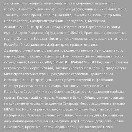
Действие, Благотворительный фонд охраны здоровья и защиты прав
граждан, Благотворительный фонд помощи осужденным и их семьям, Фонд
Тольятти, Новое время, Серебряная тайга, Так-Так-Так, Сова, центр Анна,
Проект Апрель, Самарская губерния, Эра здоровья, Мемориал,
Аналитический Центр Юрия Левады, Издательство Парк Гагарина, Фонд
имени Андрея Рылькова, Сфера, Центр СИБАЛЬТ, Уральская правозащитная
группа, Женщины Евразии, Институт прав человека, Фонд защиты гласности,
Российский исследовательский центр по правам человека,
Дальневосточный центр развития гражданских инициатив и социального
партнерства, Гражданское действие, Центр независимых социологических
исследований, Сутяжник, АКАДЕМИЯ ПО ПРАВАМ ЧЕЛОВЕКА, Центр развития
некоммерческих организаций, Частное учреждение в Калининграде Совета
Министров северных стран, Гражданское содействие, Трансперенси
Интернешнл-Р, Центр Защиты Прав Средств Массовой Информации,
Институт развития прессы - Сибирь, Частное учреждение в Санкт-
Петербурге Совета Министров Северных Стран, Фонд поддержки свободы
прессы, Гражданский контроль, Человек и Закон, Общественная комиссия
по сохранению наследия академика Сахарова, Информационное агентство
МЕМО. РУ, Институт региональной прессы, Институт Развития Свободы
Информации, Экозащита!-Женсовет, Общественный вердикт, Евразийская
антимонопольная ассоциация, Бедушев Петр Петрович, Дзугкоева Регина
Николаевна, Кривенко Сергей Владимирович, Милославский Павел