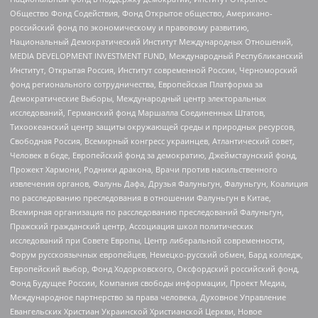
Общество Фонд Содействия, Фонд Открытое общество, Американо-
российский фонд по экономическому и правовому развитию,
Национальный Демократический Институт Международных Отношений,
MEDIA DEVELOPMENT INVESTMENT FUND, Международный Республиканский
Институт, Открытая Россия, Институт современной России, Черноморский
фонд регионального сотрудничества, Европейская Платформа за
Демократические Выборы, Международный центр электоральных
исследований, Германский фонд Маршалла Соединенных Штатов,
Тихоокеанский центр защиты окружающей среды и природных ресурсов,
Свободная Россия, Всемирный конгресс украинцев, Атлантический совет,
Человек в беде, Европейский фонд за демократию, Джеймстаунский фонд,
Прожект Хармони, Родники дракона, Врачи против насильственного
извлечения органов, Фалунь Дафа, Друзья Фалуньгун, Фалуньгун, Коалиция
по расследованию преследования в отношении Фалуньгун в Китае,
Всемирная организация по расследованию преследований Фалуньгун,
Пражский гражданский центр, Ассоциация школ политических
исследований при Совете Европы, Центр либеральной современности,
Форум русскоязычных европейцев, Немецко-русский обмен, Бард колледж,
Европейский выбор, Фонд Ходорковского, Оксфордский российский фонд,
Фонд Будущее России, Компания свободы информации, Проект Медиа,
Международное партнерство за права человека, Духовное Управление
Евангельских Христиан Украинской Христианской Церкви, Новое