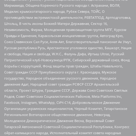
Мирмамеда, Община Коренного Русского народа г. Астрахани, ВОЛЯ,
Меджлис крымскотатарского народа, Рубеж Севера, ТОЙС, О
противодействии экстремистской деятельности, РЕВТАТПОД, Артподготовка,
Штольц, В честь иконы Божией Матери Державная, Сектор 16,
Независимость, Фирма, Молодежная правозащитная группа МПГ, Курсом
Правды и Единения, Каракольская инициативная группа, Автоград Крю,
Союз Славянских Сил Руси, Алля-Аят, Благотворительный пансионат Ак Умут,
Русская республика Русь, Арестантское уголовное единство, Башкорт, Нация
и свобода, Нация и свобода, W.H.С., Фалунь Дафа, Иртыш Ultras, Русский
Патриотический клуб-Новокузнецк/РПК, Сибирский державный союз, Фонд
борьбы с коррупцией, Фонд защиты прав граждан, Штабы Навального,
Совет граждан СССР Прикубанского округа г. Краснодара, Мужское
государство, Народное объединение русского движения, Народное
движение Адат, Народный совет граждан РСФСР СССР Архангельской
области, Проект Штурм, Граждане СССР, Держава Союз Советских Светлых
Родов, Совет Советских Социалистических Районов, Meta Platforms Inc,
Facebook, Instagram, WhatsApp, СИЧ-С14, Добровольческое Движение
Организации украинских националистов, Черный Комитет, Татарстанское
Региональное Всетатарское общественное движение, Невоград,
Молодежное Демократическое Движение Весна, Верховный Совет
Татарской Автономной Советской Социалистической Республики, Конгресс
ойрат-калмыцкого народа, Исполнительный комитет совета народных