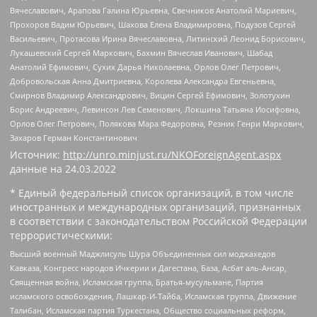
Вячеславович, Арапова Галина Юрьевна, Свечников Анатолий Мариевич,
Прохоров Вадим Юрьевич, Шахова Елена Владимировна, Подузов Сергей
Васильевич, Протасова Ирина Вячеславовна, Литинский Леонид Борисович,
Лукашевский Сергей Маркович, Бахмин Вячеслав Иванович, Шабад
Анатолий Ефимович, Сухих Дарья Николаевна, Орлов Олег Петрович,
Добровольская Анна Дмитриевна, Королева Александра Евгеньевна,
Смирнов Владимир Александрович, Вицин Сергей Ефимович, Золотухин
Борис Андреевич, Левинсон Лев Семенович, Локшина Татьяна Иосифовна,
Орлов Олег Петрович, Полякова Мара Федоровна, Резник Генри Маркович,
Захаров Герман Константинович
Источник:
http://unro.minjust.ru/NKOForeignAgent.aspx
данные на
24.03.2022
* Единый федеральный список организаций, в том числе
иностранных и международных организаций, признанных
в соответствии с законодательством Российской Федерации
террористическими:
Высший военный Маджлисуль Шура Объединенных сил моджахедов
Кавказа, Конгресс народов Ичкерии и Дагестана, База, Асбат аль-Ансар,
Священная война, Исламская группа, Братья-мусульмане, Партия
исламского освобождения, Лашкар-И-Тайба, Исламская группа, Движение
Талибан, Исламская партия Туркестана, Общество социальных реформ,