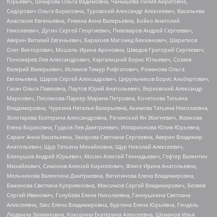
Юрьевич, Шнырова Ольга Вадимовна, Чанышева Лилия Айратовна,
Сидорович Ольга Борисовна, Туровский Александр Алексеевич, Васильева
Анастасия Евгеньевна, Ривина Анна Валерьевна, Бойко Анатолий
Николаевич, Дугин Сергей Георгиевич, Пивоваров Андрей Сергеевич,
Аверин Виталий Евгеньевич, Барахоев Магомед Бекханович, Шарипков
Олег Викторович, Мошель Ирина Ароновна, Шведов Григорий Сергеевич,
Пономарев Лев Александрович, Каргалицкий Борис Юльевич, Созаев
Валерий Валерьевич, Исламов Тимур Рифгатович, Романова Ольга
Евгеньевна, Щаров Сергей Алексадрович, Цирульников Борис Альбертович,
Гасан Ольга Павловна, Паутов Юрий Анатольевич, Верховский Александр
Маркович, Пислакова-Паркер Марина Петровна, Кочеткова Татьяна
Владимировна, Чуркина Наталья Валерьевна, Акимова Татьяна Николаевна,
Золотарева Екатерина Александровна, Рачинский Ян Збигневич, Жемкова
Елена Борисовна, Гудков Лев Дмитриевич, Илларионова Юлия Юрьевна,
Саранг Анна Васильевна, Захарова Светлана Сергеевна, Аверин Владимир
Анатольевич, Щур Татьяна Михайловна, Щур Николай Алексеевич,
Блинушов Андрей Юрьевич, Мосин Алексей Геннадьевич, Гефтер Валентин
Михайлович, Симонов Алексей Кириллович, Флиге Ирина Анатольевна,
Мельникова Валентина Дмитриевна, Вититинова Елена Владимировна,
Баженова Светлана Куприяновна, Максимов Сергей Владимирович, Беляев
Сергей Иванович, Голубева Елена Николаевна, Ганнушкина Светлана
Алексеевна, Закс Елена Владимировна, Буртина Елена Юрьевна, Гендель
Людмила Залмановна, Кокорина Екатерина Алексеевна, Шуманов Илья