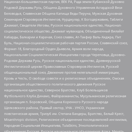
Национал-большевистская партия, ВЕК РА, Рада земли Кубанской Духовно
Родовой Державы Русь, Община Духовного Управления Асгардской Веси
Беловодья, Славянская Община Капища Веды Перуна, Мужская Духовная
Семинария Староверов-Инглингов, Нурджулар, К Богодержавию, Таблиги
Джамаат, Свидетели Иеговы, Русское национальное единство, Национал-
социалистическое общество, Джамаат мувахидов, Объединенный Вилайат
Кабарды, Балкарии и Карачая, Союз славян, Ат-Такфир Валь-Хиджра, Пит
Буль, Национал-социалистическая рабочая партия России, Славянский союз,
Формат-18, Благородный Орден Дьявола, Армия воли народа,
Национальная Социалистическая Инициатива города Череповца, Духовно-
Родовая Держава Русь, Русское национальное единство, Древнерусской
Инглистической церкви Православных Староверов-Инглингов, Русский
общенациональный союз, Движение против нелегальной иммиграции,
Кровь и Честь, О свободе совести и о религиозных объединениях, Омская
организация общественного политического движения Русское
национальное единство, Северное Братство, Клуб Болельщиков
Футбольного Клуба Динамо, Файзрахманисты, Мусульманская религиозная
организация п. Боровский, Община Коренного Русского народа
Щелковского района, Правый сектор, УНА - УНСО, Украинская
повстанческая армия, Тризуб им. Степана Бандеры, Братство, Белый Крест,
Misanthropic division, Религиозное объединение последователей инглиизма,
Народная Социальная Инициатива, TulaSkins, Этнополитическое
объединение Русские, Русское национальное объединение Атака, Мечеть