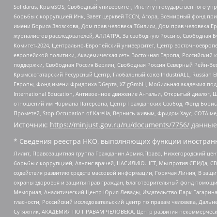
Solidarus, КрымSOS, Свободный университет, Институт государственного у
борьбы с коррупцией Инк, Завет церквей TCCN, Агора, Всемирный фонд при
имени Бориса Звозскова, Дом прав человека Тбилиси, Дом прав человека Ер
журналистов расследователей, АЛЛАТРА, За свободную Россию, Свободная Б
Комитет-2024, Центрально-Европейский университет, Центр восточноевроп
европейской политики, Академическая сеть Восточная Европа, Российский к
поддержки, Свободная Россия Берлин, Свободная Россия Северный Рейн-Вест
Крымскотатарский Ресурсный Центр, Глобальный союз IndustriALL, Russian E
Европы, Фонд имени Фридриха Эберта, XZ gGmbH, Мобильная академия поддержк
International Education, Антивоенное движение Антальи, Открытый диало
отношений им Нормана Патерсона, Центр Гражданских Свобод, Фонд Бориса
Прометей, Stop Occupation of Karelia, Вернись живым, Фридом Хаус, СОТА 
Источник:
https://minjust.gov.ru/ru/documents/7756/
данные
* Сведения реестра НКО, выполняющих функции иностранн
Лилит, Правозащитная группа Гражданин.Армия.Право, Нижегородский цент
борьбы с коррупцией, Альянс врачей, НАСИЛИЮ.НЕТ, Мы против СПИДа, СВЕ
содействия развитию средств массовой информации, Горячая Линия, В защ
охраны здоровья и защиты прав граждан, Благотворительный фонд помощи ос
Мемориал, Аналитический Центр Юрия Левады, Издательство Парк Гагарина
гласности, Российский исследовательский центр по правам человека, Даль
Сутяжник, АКАДЕМИЯ ПО ПРАВАМ ЧЕЛОВЕКА, Центр развития некоммерческих