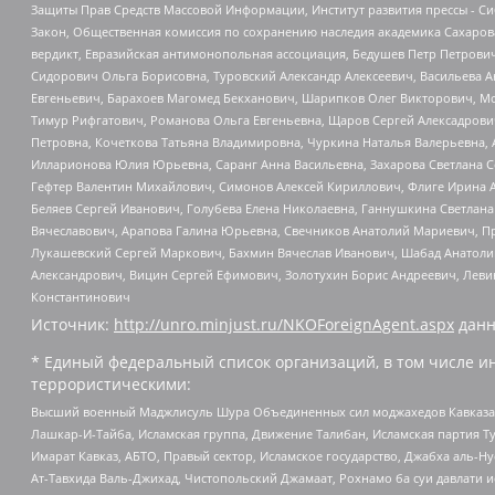
Защиты Прав Средств Массовой Информации, Институт развития прессы - Си
Закон, Общественная комиссия по сохранению наследия академика Сахаров
вердикт, Евразийская антимонопольная ассоциация, Бедушев Петр Петрови
Сидорович Ольга Борисовна, Туровский Александр Алексеевич, Васильева А
Евгеньевич, Барахоев Магомед Бекханович, Шарипков Олег Викторович, М
Тимур Рифгатович, Романова Ольга Евгеньевна, Щаров Сергей Алексадрови
Петровна, Кочеткова Татьяна Владимировна, Чуркина Наталья Валерьевна, 
Илларионова Юлия Юрьевна, Саранг Анна Васильевна, Захарова Светлана 
Гефтер Валентин Михайлович, Симонов Алексей Кириллович, Флиге Ирина 
Беляев Сергей Иванович, Голубева Елена Николаевна, Ганнушкина Светлана
Вячеславович, Арапова Галина Юрьевна, Свечников Анатолий Мариевич, П
Лукашевский Сергей Маркович, Бахмин Вячеслав Иванович, Шабад Анатоли
Александрович, Вицин Сергей Ефимович, Золотухин Борис Андреевич, Леви
Константинович
Источник:
http://unro.minjust.ru/NKOForeignAgent.aspx
данн
* Единый федеральный список организаций, в том числе и
террористическими:
Высший военный Маджлисуль Шура Объединенных сил моджахедов Кавказа, Ко
Лашкар-И-Тайба, Исламская группа, Движение Талибан, Исламская партия Т
Имарат Кавказ, АБТО, Правый сектор, Исламское государство, Джабха аль-
Ат-Тавхида Валь-Джихад, Чистопольский Джамаат, Рохнамо ба суи давлати и