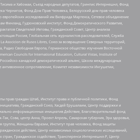
в Тисима и Хабомаи, Съезд народных депутатов, Гринпис Интернешнл, Фонд
ека Чернигов, Фонд Дом Прав Человека, Белорусский дом прав человека
нтр европейских исследований им Вилфрида Мартенса, Сетевое объединение
Чам Финланд, Гудзоновский институт, Фонд Демократического Развития,
актатов Свидетелей Иеговы, Гражданский Совет, Центр анализа
астоящая Россия, Глобальная сеть журналистов-расследователей, Служба
a Asocicion de Rusos Libres, Союз за возвращение Северных территорий,
еста, Радио Свободная Европа, Германское общество изучения Восточной
ouncils for International Education, Cultural Vistas, Institute of
, Российско-канадский демократический альянс, Школа международных
е антивоенное сопротивление, Комитет независимости Ингушетии,
ты прав граждан Штаб, Институт права и публичной политики, Фонд
инициатива, Гражданский Союз, Хасдей Ерушалаим, Центр поддержки и
социально-информационных инициатив Действие, Благотворительный фонд
Так, Сова, центр Анна, Проект Апрель, Самарская губерния, Эра здоровья,
я группа, Женщины Евразии, Институт прав человека, Фонд защиты
Гражданское действие, Центр независимых социологических исследований,
стран, Гражданское содействие, Трансперенси Интернешнл-Р, Центр