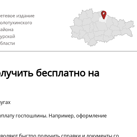
лучить бесплатно на
угах
 уплату госпошлины. Например, оформление
зволяют быстро получить справки и документы со