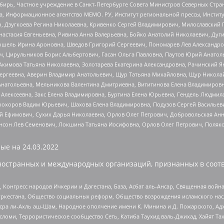
бирь, Частное учреждение в Санкт-Петербурге Совета Министров Северных Стра
а, Информационное агентство МЕМО. РУ, Институт региональной прессы, Инсти
ч, Дзугкоева Регина Николаевна, Кривенко Сергей Владимирович, Милославски
настасия Евгеньевна, Ривина Анна Валерьевна, Бойко Анатолий Николаевич, Дуг
ошель Ирина Ароновна, Шведов Григорий Сергеевич, Пономарев Лев Александро
ч, Цирульников Борис Альбертович, Гасан Ольга Павловна, Паутов Юрий Анато
Акимова Татьяна Николаевна, Золотарева Екатерина Александровна, Рачинский Я
Сергеевна, Аверин Владимир Анатольевич, Щур Татьяна Михайловна, Щур Никола
Анатольевна, Мельникова Валентина Дмитриевна, Вититинова Елена Владимировн
 Алексеевна, Закс Елена Владимировна, Буртина Елена Юрьевна, Гендель Людмил
рохоров Вадим Юрьевич, Шахова Елена Владимировна, Подузов Сергей Васильеви
й Ефимович, Сухих Дарья Николаевна, Орлов Олег Петрович, Добровольская Анн
нсон Лев Семенович, Локшина Татьяна Иосифовна, Орлов Олег Петрович, Поляк
ые на
24.03.2022
ностранных и международных организаций, признанных в соотв
нгресс народов Ичкерии и Дагестана, База, Асбат аль-Ансар, Священная война,
уркестана, Общество социальных реформ, Общество возрождения исламского насл
Нусра ли-Ахль аш-Шам, Народное ополчение имени К. Минина и Д. Пожарского, Ад
сломи, Террористическое сообщество Сеть, Катиба Таухид валь-Джихад, Хайят Тах