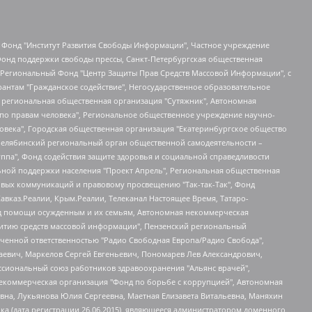
евосточное общественное движение "Маяк", Санкт-Петербургская ЛГБТ-инициативная группа "Выход", Инициативная группа ЛГБТ+ "Реверс", Алексеев Андрей Викторович, Бекбулатова Таисия Львовна, Беляев Иван Михайлович, Владыкина Елена Сергеевна, Гельман Марат Александрович, Никульшина Вероника Юрьевна, Толоконникова Надежда Андреевна, Шендерович Виктор Анатольевич, Общество с ограниченной ответственностью "Данное сообщение", Общество с ограниченной ответственностью Издательский дом "Новая глава", Айнбиндер Александра Александровна, Московский комьюнити-центр для ЛГБТ+инициатив, Благотворительный фонд развития филантропии, Deutsche Welle (Германия, Kurt-Schumacher-Strasse 3, 53113 Bonn), Борзунова Мария Михайловна, Воробьев Виктор Викторович, Голубева Анна Львовна, Константинова Алла Михайловна, Малкова Ирина Владимировна, Мурадов Мурад Абдулгалимович, Осетинская Елизавета Николаевна, Понасенков Евгений Николаевич, Ганапольский Матвей Юрьевич, Киселев Евгений Алексеевич, Борухович Ирина Григорьевна, Дремин Иван Тимофеевич, Дубровский Дмитрий Викторович, Красноярская региональная общественная организация поддержки и развития альтернативных образовательных технологий и межкультурных коммуникаций "ИНТЕРРА", Маяковская Екатерина Алексеевна, Фейгин Марк Захарович, Филимонов Андрей Викторович, Дзугкоева Регина Николаевна, Доброхотов Роман Александрович, Дудь Юрий Александрович, Елкин Сергей Владимирович, Кругликов Кирилл Игоревич, Сабунаева Мария Леонидовна, Семенов Алексей Владимирович, Шаинян Карен Багратович, Шульман Екатерина Михайловна, Асафьев Артур Валерьевич, Вахштайн Виктор Семенович, Венедиктов Алексей Алексеевич, Лушникова Екатерина Евгеньевна, Волков Леонид Михайлович, Невзоров Александр Глебович, Пархоменко Сергей Борисович, Сироткин Ярослав Николаевич, Кара-Мурза Владимир Владимирович, Баранова Наталья Владимировна, Гозман Леонид Яковлевич, Кагарлицкий Борис Юльевич, Климарев Михаил Валерьевич, Милов Владимир Станиславович, Автономная некоммерческая организация Краснодарский центр современного искусства "Типография", Моргенштерн Алишер Тагирович, Соболь Любовь Эдуардовна, Общество с ограниченной ответственностью "ЛИЗА НОРМ", Каспаров Гарри Кимович, Ходорковский Михаил Борисович, Общество с ограниченной ответственностью "Апрельские тезисы", Данилович Ирина Брониславовна, Кашин Олег Владимирович, Петров Николай Владимирович, Пивоваров Алексей Владимирович, Соколов Михаил Владимирович, Цветкова Юлия Владимировна, Чичваркин Евгений Александрович, Комитет против пыток/Команда против пыток, Общество с ограниченной ответственностью "Первый научный", Общество с ограниченной ответственностью "Вертолет и ко", Белоцерковская Вероника Борисовна, Кац Максим Евгеньевич, Лазарева Татьяна Юрьевна, Шаведдинов Руслан Табризович, Яшин Илья Валерьевич, Общество с ограниченной ответственностью "Иноагент ААВ", Алешковский Дмитрий Петрович, Альбац Евгения Марковна, Быков Дмитрий Львович, Галямина Юлия Евгеньевна, Лойко Сергей Леонидович, Мартынов Кирилл Константинович, Медведев Сергей Александрович, Крашенинников Федор Геннадиевич, Гордеева Катерина Вл