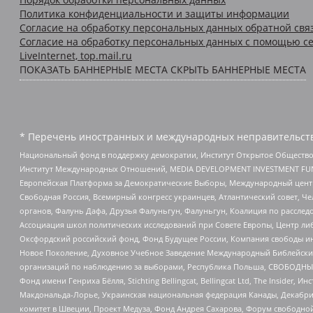
Политика конфиденциальности и защиты информации
Согласие на обработку персональных данных обратной свя
Согласие на обработку персональных данных с помощью се
LiveInternet, top.mail.ru
ПОКАЗАТЬ БАННЕРНЫЕ МЕСТА
СКРЫТЬ БАННЕРНЫЕ МЕСТА
* Перечень иностранных и международных неправительств
Национальный фонд в поддержку демократии, Институт Открытое Общество
Институт Международных Отношений, MEDIA DEVELOPMENT INVESTMENT FUND,
Европейская Платформа за Демократические Выборы, Международный цент
Свободная Россия, Всемирный конгресс украинцев, Атлантический совет, Ч
органов, Фалунь Дафа, Друзья Фалуньгун, Фалуньгун, Коалиция по рассле
Ассоциация школ политических исследований при Совете Европы, Центр ли
Оксфордский российский фонд, Фонд Будущее России, Компания свободы ин
Новое Поколение, Духовное Учебное Заведение Международный Библейский
организаций по наблюдению за выборами, Республика Польша, СВОБОДНЫЙ
Фонд имени Генриха Бёлля, Stichting Bellingcat, Bellingcat Ltd, The Inside
Макдональда-Лорье, Украинская национальная федерация Канады, Декабрис
комитет в Швеции, Проект Медуза, Фонд Андрея Сахарова, Форум свободной 