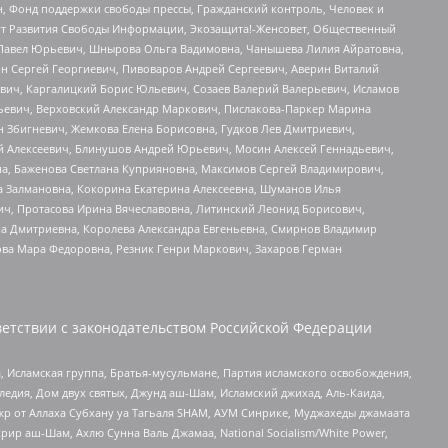
н, Фонд поддержки свободы прессы, Гражданский контроль, Человек и
тут Развития Свободы Информации, Экозащита!-Женсовет, Общественный
й Павел Юрьевич, Шнырова Ольга Вадимовна, Чанышева Лилия Айратовна,
ин Сергей Георгиевич, Пивоваров Андрей Сергеевич, Аверин Виталий
вич, Каргалицкий Борис Юльевич, Созаев Валерий Валерьевич, Исламов
льевич, Верховский Александр Маркович, Пислакова-Паркер Марина
н Збигневич, Жемкова Елена Борисовна, Гудков Лев Дмитриевич,
й Алексеевич, Блинушов Андрей Юрьевич, Мосин Алексей Геннадьевич,
а, Баженова Светлана Куприяновна, Максимов Сергей Владимирович,
а Залмановна, Кокорина Екатерина Алексеевна, Шуманов Илья
ч, Протасова Ирина Вячеславовна, Литинский Леонид Борисович,
а Дмитриевна, Королева Александра Евгеньевна, Смирнов Владимир
ова Мара Федоровна, Резник Генри Маркович, Захаров Герман
етствии с законодательством Российской Федерации
 Исламская группа, Братья-мусульмане, Партия исламского освобождения,
едия, Дом двух святых, Джунд аш-Шам, Исламский джихад, Аль-Каида,
жр от Аллаха Субхану уа Тагьаля SHAM, АУМ Синрике, Муджахеды джамаата
рир аш-Шам, Ахлю Сунна Валь Джамаа, National Socialism/White Power,