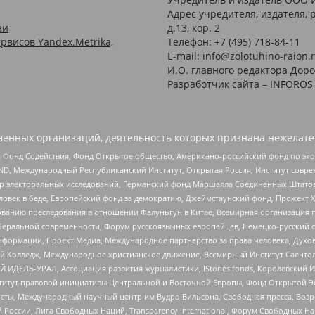
Адрес учредителя, издателя, р
зи
д.13, кор. 2
рвисов Yandex.Metrika,
Телефон: +7 (495) 718-84-11
E-mail: info@zolotuhino-raion.
И.О. главного редактора Доро
Разработчик сайта –
INFOROS
енных организаций, деятельность которых признана нежелате
 Фонд Содействия, Фонд Открытое общество, Американо-российский фонд по э
 Международный Республиканский Институт, Открытая Россия, Институт совре
р электоральных исследований, Германский фонд Маршалла Соединенных Штатов
еловек в беде, Европейский фонд за демократию, Джеймстаунский фонд, Прожект
дованию преследования в отношении Фалуньгун в Китае, Всемирная организация 
беральной современности, Форум русскоязычных европейцев, Немецко-русский о
формации, Проект Медиа, Международное партнерство за права человека, Духов
 Колледж, Международное христианское движение, Всемирный Институт Саентол
 ИДЕЛЬ-УРАЛ, Ассоциация развития журналистики, IStories fonds, Королевск
r, Институт правовой инициативы Центральной и Восточной Европы, Фонд Открытой Э
ты, Международный научный центр им Вудро Вильсона, Свободная пресса, Возро
России, Лига Свободных Наций, Transparеncy International, Форум Свободных Н