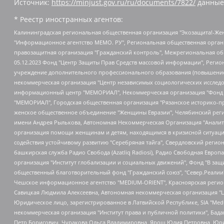
Источник:
https://minjust.gov.ru/ru/documents/7822/
данные
* Реестр иностранных агентов:
Калининградская региональная общественная организация "Экозащита!-Женсовет", Фонд содействия защите прав и свобод граждан "Общественный вердикт", Фонд "Институт Развития Свободы Информации", Частное учреждение "Информационное агентство МЕМО. РУ", Региональная общественная организация "Общественная комиссия по сохранению наследия академика Сахарова", Фонд поддержки свободы прессы, Санкт-Петербургская общественная правозащитная организация "Гражданский контроль", Межрегиональная общественная организация "Информационно-просветительский центр "Мемориал", Региональный Фонд "Центр Защиты Прав Средств Массовой Информации", с 05.12.2023 Фонд "Центр Защиты Прав Средств массовой информации", Региональная общественная благотворительная организация помощи беженцам и мигрантам "Гражданское содействие", Негосударственное образовательное учреждение дополнительного профессионального образования (повышение квалификации) специалистов "АКАДЕМИЯ ПО ПРАВАМ ЧЕЛОВЕКА", Свердловская региональная общественная организация "Сутяжник", Автономная некоммерческая организация "Центр независимых социологических исследований", Союз общественных объединений "Российский исследовательский центр по правам человека", Региональное общественное учреждение научно-информационный центр "МЕМОРИАЛ", Некоммерческая организация "Фонд защиты гласности", Автономная некоммерческая организация "Институт прав человека", Городская общественная организация "Екатеринбургское общество "МЕМОРИАЛ", Городская общественная организация "Рязанское историко-просветительское и правозащитное общество "Мемориал" (Рязанский Мемориал), Челябинский региональный орган общественной самодеятельности – женское общественное объединение "Женщины Евразии", Челябинский региональный орган общественной самодеятельности "Уральская правозащитная группа", Фонд содействия защите здоровья и социальной справедливости имени Андрея Рылькова, Автономная Некоммерческая Организация "Аналитический Центр Юрия Левады", Автономная некоммерческая организация социальной поддержки населения "Проект Апрель", Региональная общественная организация помощи женщинам и детям, находящимся в кризисной ситуации "Информационно-методический центр "Анна", Фонд содействия развитию массовых коммуникаций и правовому просвещению "Так-так-Так", Фонд содействия устойчивому развитию "Серебряная тайга", Свердловский региональный общественный фонд социальных проектов "Новое время", "Idel.Реалии", Кавказ.Реалии, Крым.Реалии, Телеканал Настоящее Время, Татаро-башкирская служба Радио Свобода (Azatliq Radiosi), Радио Свободная Европа/Радио Свобода (PCE/PC), "Сибирь.Реалии", "Фактограф", Благотворительный фонд помощи осужденным и их семьям, Автономная некоммерческая организация "Институт глобализации и социальных движений", Фонд "В защиту прав заключенных", Частное учреждение "Центр поддержки и содействия развитию средств массовой информации", Пензенский региональный общественный благотворительный фонд "Гражданский союз", "Север.Реалии", Некоммерческая организация Фонд "Правовая инициатива", Общество с ограниченной ответственностью "Радио Свободная Европа/Радио Свобода", Чешское информационное агентство "MEDIUM-ORIENT", Красноярская региональная общественная организация "Мы против СПИДа", Камалягин Денис Николаевич, Маркелов Сергей Евгеньевич, Пономарев Лев Александрович, Савицкая Людмила Алексеевна, Автоно