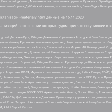
, Хатлонский джамаат, Мусульманская религиозная группа п. Кушкуль г. Оренбу
ная самооборона, Дуббайский джамаат, московская ячейка, Батал-Хаджи Белхор
organizacii-i-materialy.html
данные на
16.11.2023
анизаций в отношении которых судом принято вступившее в з
 Родовой Державы Русь, Община Духовного Управления Асгардской Веси Беловод
детели Иеговы, Русское национальное единство, Национал-социалистическое об
истическая рабочая партия России, Славянский союз, Формат-18, Благородный Ор
ациональное единство, Древнерусской Инглистической церкви Православных Ста
ных объединениях, Омская организация общественного политического движения Р
рганизация п. Боровский, Община Коренного Русского народа Щелковского район
гиозное объединение последователей инглиизма, Народная Социальная Инициатива,
 г. Астрахани, ВОЛЯ, Меджлис крымскотатарского народа, Рубеж Севера, ТОЙС, 
6, Независимость, Фирма, Молодежная правозащитная группа МПГ, Курсом Правд
ая республика Русь, Арестантское уголовное единство, Башкорт, Нация и свобода,
орьбы с коррупцией, Фонд защиты прав граждан, Штабы Навального, Совет гражд
ный совет граждан РСФСР СССР Архангельской области, Проект Штурм, Граждане 
tsApp, СИЧ-С14, Добровольческое Движение Организации украинских националисто
ный Совет Татарской Автономной Советской Социалистической Республики, Кон
БТ, Я.МЫ Сергей Фургал