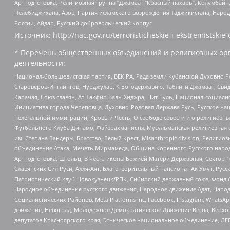
Артподготовка, Религиозная группа “Джамаат “Красный пахарь”, Колумбайн
Челебиджихана, Азов, Партия исламского возрождения Таджикистана, Народ
России, Айдар, Русский добровольческий корпус
Источник:
http://nac.gov.ru/terroristicheskie-i-ekstremistskie-
* Перечень общественных объединений и религиозных орг
деятельности:
Национал-большевистская партия, ВЕК РА, Рада земли Кубанской Духовно
Староверов-Инглингов, Нурджулар, К Богодержавию, Таблиги Джамаат, Сви
Карачая, Союз славян, Ат-Такфир Валь-Хиджра, Пит Буль, Национал-социал
Инициатива города Череповца, Духовно-Родовая Держава Русь, Русское н
нелегальной иммиграции, Кровь и Честь, О свободе совести и о религиоз
Футбольного Клуба Динамо, Файзрахманисты, Мусульманская религиозная о
им. Степана Бандеры, Братство, Белый Крест, Misanthropic division, Рели
объединение Атака, Мечеть Мирмамеда, Община Коренного Русского народа
Артподготовка, Штольц, В честь иконы Божией Матери Державная, Сектор 1
Славянских Сил Руси, Алля-Аят, Благотворительный пансионат Ак Умут, Русск
Патриотический клуб-Новокузнецк/РПК, Сибирский державный союз, Фонд б
Народное объединение русского движения, Народное движение Адат, Народ
Социалистических Районов, Meta Platforms Inc, Facebook, Instagram, Wha
движение, Невоград, Молодежное Демократическое Движение Весна, Верхов
депутатов Красноярского края, Этническое национальное объединение, ЛГ