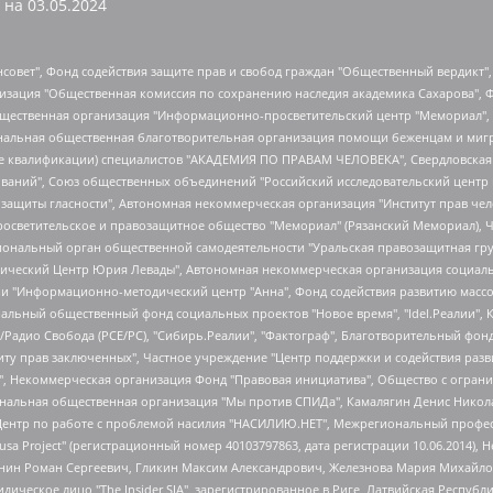
 на
03.05.2024
мная некоммерческая организация "Центр по работе с проблемой насилия "НАСИЛИЮ.НЕТ", Межрегиональный профессиональный союз работников здравоохранения "Альянс врачей", Юридическое лицо, зарегистрированное в Латвийской Республике, SIA "Medusa Project" (регистрационный номер 40103797863, дата регистрации 10.06.2014), Некоммерческая организация "Фонд по борьбе с коррупцией", Автономная некоммерческая организация "Институт права и публичной политики", Баданин Роман Сергеевич, Гликин Максим Александрович, Железнова Мария Михайловна, Лукьянова Юлия Сергеевна, Маетная Елизавета Витальевна, Маняхин Петр Борисович, Чуракова Ольга Владимировна, Ярош Юлия Петровна, Юридическое лицо "The Insider SIA", зарегистрированное в Риге, Латвийская Республика (дата регистрации 26.06.2015), являющееся администратором доменного имени интернет-издания "The Insider SIA", https://theins.ru, Постернак Алексей Евгеньевич, Рубин Михаил Аркадьевич, Анин Роман Александрович, Юридическое лицо Istories fonds, зарегистрированное в Латвийской Республике (регистрационный номер 50008295751, дата регистрации 24.02.2020), Великовский Дмитрий Александрович, Долинина Ирина Николаевна, Мароховская Алеся Алексеевна, Шлейнов Роман Юрьевич, Шмагун Олеся Валентиновна, Общество с ограниченной ответственностью "Альтаир 2021", Общество с ограниченной ответственностью "Вега 2021", Общество с ограниченной ответственностью "Главный редактор 2021", Общество с ограниченной ответственностью "Ромашки монолит", Важенков Артем Валерьевич, Ивановская областная общественная организация "Центр гендерных исследований", Гурман Юрий Альбертович, Медиапроект "ОВД-Инфо", Егоров Владимир Владимирович, Жилинский Владимир Александрович, Общество с ограниченной ответственностью "ЗП", Иванова София Юрьевна, Карезина Инна Павловна, Кильтау Екатерина Викторовна, Петров Алексей Викторович, Пискунов Сергей Евгеньевич, Смирнов Сергей Сергеевич, Тихонов Михаил Сергеевич, Общество с ограниченной ответственностью "ЖУРНАЛИСТ-ИНОСТРАННЫЙ АГЕНТ", Арапова Галина Юрьевна, Вольтская Татьяна Анатольевна, Американская компания "Mason G.E.S. Anonymous Foundation" (США), являющаяся владельцем интернет-издания https://mnews.world/, Компания "Stichting Bellingcat", зарегистрированная в Нидерландах (дата регистрации 11.07.2018), Захаров Андрей Вячеславович, Клепиковская Екатерина Дмитриевна, Общество с ограниченной ответственностью "МЕМО", Перл Роман Александрович, Симонов Евгений Алексеевич, Соловьева Елена Анатольевна, Сотников Даниил Владимирович, Сурначева Елизавета Дмитриевна, Автономная некоммерческая организация по защите прав человека и информированию населения "Якутия – Наше Мнение", Общество с ограниченной ответственностью "Москоу диджитал медиа", с 26.01.2023 Общество с ограниченной ответственностью "Чайка Белые сады", Ветошкина Валерия Валерьевна, Заговора Максим Александрович, Межрегиональное общественное движение "Российская ЛГБТ - сеть", Оленичев Максим Владимирович, Павлов Иван Юрьевич, Скворцова Елена Сергеевна, Общество с ограниченной ответственностью "Как бы инагент", Кочетков Игорь Викторович, Общество с ограниченной ответственностью "Честные выборы", Еланчик Олег Александрович, Общество с ограниченной ответственностью "Нобелевский призыв", Гималова Регина Эмилевна, Григорьев Андрей Валерьевич, Григорьева Алина Александровна, Ассоциация по содействию защите прав призывников, альтернативнослужащих и военнослужащих "Правозащитная группа "Гражданин.Армия.Право", Хисамова Регина Фаритовна, Автономная некоммерческая организация по реализации социально-правовых программ "Лилит", Дальн