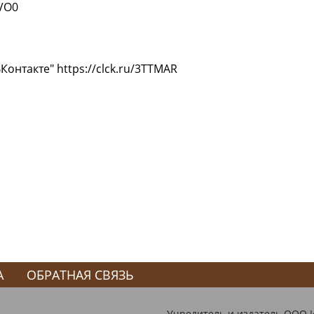
SVO0
нтакте" https://clck.ru/3TTMAR
А
ОБРАТНАЯ СВЯЗЬ
Учредитель и издатель ООО 