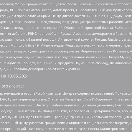
правления, Форум гражданского общества Россия, Беллона, Союз жителей острово
роды, BDR Novaja Gazeta-Europe, Алтай проект, Образовательный дом прав челов
еван, Дом прав человека Крым, Центр дикого лосося, TVR Studios, ТВ Дождь, Це
урятия, Uralic, UnKremlin, Международная федерация транспортных рабочих, Ист
ейских и международных исследований, Общество Сторожевой башни, Библии и тр
омитет действия, РЭНД корпорейшн, Русская Америка за демократию в России, Н
фалия, Фонд глобальной помощи, Антивоенный комитет России, Russie-Libertes, L
lection Monitor, Article 19, Мнение медиа, Федерация анархического черного кр
и гендерной демократии и миротворчества, Форум имени Льва Копелева, American C
г, Школа международных отношений и государственной политики им Питера Мунка
 Немцова за Свободу, Фонд имени Фридриха Науманна за свободу, Феминистско
медиа, Либерально-демократическая Лига Украины
 на
13.05.2024
ого агента:
р немецкой и европейской культуры, Центр гендерных исследований, Фонд защи
ЧА, Гуманитарное действие, Открытый Петербург, Лига Избирателей, Правовая 
иту прав заключенных, Институт глобализации и социальных движений, Центр 
ужденным и их семьям, Фонд Тольятти, Новое время, Серебряная тайга, Так-Так-
, Фонд имени Андрея Рылькова, Сфера, Центр СИБАЛЬТ, Уральская правозащитна
невосточный центр развития гражданских инициатив и социального партнерства, 
 организаций, Частное учреждение в Калининграде Совета Министров северных 