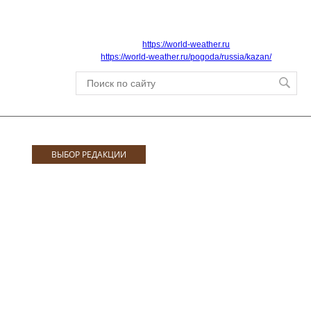
https://world-weather.ru
https://world-weather.ru/pogoda/russia/kazan/
ВЫБОР РЕДАКЦИИ