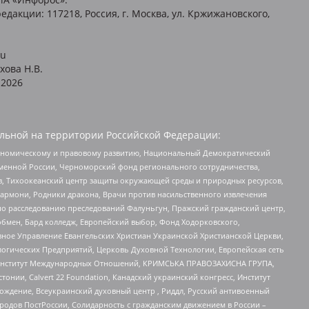
едакции: 117218, Россия, г. Москва, ул. Кржижановского,
ru
хова Н.В.
2026
льной на территории Российской Федерации:
кономическому и правовому развитию, Национальный Демократический
менной России, Черноморский фонд регионального сотрудничества,
, Тихоокеанский центр защиты окружающей среды и природных ресурсов,
 Хармони, Родники дракона, Врачи против насильственного извлечения
по расследованию преследований Фалуньгун, Пражский гражданский центр,
бмен, Бард колледж, Европейский выбор, Фонд Ходорковского,
ное Управление Евангельских Христиан Украинской Христианской Церкви,
огических Предприятий, Церковь Духовной Технологии, Европейская сеть
ий Институт Международных Отношений, КРИМСЬКА ПРАВОЗАХИСНА ГРУПА,
стонии, Calvert 22 Foundation, Канадский украинский конгресс, Институт
ждение, Всеукраинский духовный центр , Риддл, Русский антивоенный
ародов ПостРоссии, Солидарность с гражданским движением в России –