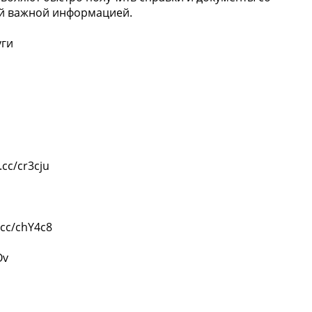
гой важной информацией.
уги
cc/cr3cju
cc/chY4c8
Ov