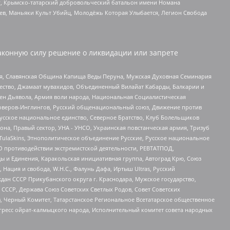
рг, Крымско-татарский добровольческий батальон имени Номана
оев, Маньяки Культ Убийц, Молодёжь Которая Улыбается, Легион Свобода
аконную силу решение о ликвидации или запрете
ья, Славянская Община Капища Веды Перуна, Мужская Духовная Семинария
щество, Джамаат мувахидов, Объединенный Вилайат Кабарды, Балкарии и
ден Дьявола, Армия воли народа, Национальная Социалистическая
роверов-Инглингов, Русский общенациональный союз, Движение против
усское национальное единство, Северное Братство, Клуб Болельщиков
а, Правый сектор, УНА - УНСО, Украинская повстанческая армия, Тризуб
 TulaSkins, Этнополитическое объединение Русские, Русское национальное
О противодействии экстремистской деятельности, РЕВТАТПОД,
ы и Единения, Каракольская инициативная группа, Автоград Крю, Союз
 Нация и свобода, W.H.С., Фалунь Дафа, Иртыш Ultras, Русский
ан СССР Прикубанского округа г. Краснодара, Мужское государство,
СССР, Держава Союз Советских Светлых Родов, Совет Советских
в, Черный Комитет, Татарстанское Региональное Всетатарское общественное
гресс ойрат-калмыцкого народа, Исполнительный комитет совета народных