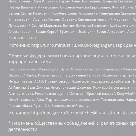
Илларионова Юлия Юрьевна, Саранг Анна Васильевна, Захарова Светлана 
Гефтер Валентин Михайлович, Симонов Алексей Кириллович, Флиге Ирина 
Беляев Сергей Иванович, Голубева Елена Николаевна, Ганнушкина Светлана
Вячеславович, Арапова Галина Юрьевна, Свечников Анатолий Мариевич, П
Лукашевский Сергей Маркович, Бахмин Вячеслав Иванович, Шабад Анатоли
Александрович, Вицин Сергей Ефимович, Золотухин Борис Андреевич, Леви
Константинович
Источник:
http://unro.minjust.ru/NKOForeignAgent.aspx
данн
* Единый федеральный список организаций, в том числе и
террористическими:
Высший военный Маджлисуль Шура Объединенных сил моджахедов Кавказа, Ко
Лашкар-И-Тайба, Исламская группа, Движение Талибан, Исламская партия Т
Имарат Кавказ, АБТО, Правый сектор, Исламское государство, Джабха аль-
Ат-Тавхида Валь-Джихад, Чистопольский Джамаат, Рохнамо ба суи давлати и
Артподготовка, Религиозная группа “Джамаат “Красный пахарь”, Колумбайн
Челебиджихана, Азов, Партия исламского возрождения Таджикистана, Народ
России, Айдар, Русский добровольческий корпус
Источник:
http://nac.gov.ru/terroristicheskie-i-ekstremistskie-
* Перечень общественных объединений и религиозных орг
деятельности: