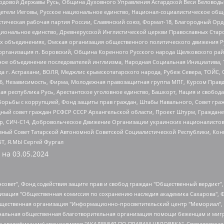
 Родовой Державы Русь, Община Духовного Управления Асгардской Веси Беловод
детели Иеговы, Русское национальное единство, Национал-социалистическое об
истическая рабочая партия России, Славянский союз, Формат-18, Благородный Ор
ациональное единство, Древнерусской Инглистической церкви Православных Ста
ных объединениях, Омская организация общественного политического движения Р
рганизация п. Боровский, Община Коренного Русского народа Щелковского район
гиозное объединение последователей инглиизма, Народная Социальная Инициатива,
 г. Астрахани, ВОЛЯ, Меджлис крымскотатарского народа, Рубеж Севера, ТОЙС, 
6, Независимость, Фирма, Молодежная правозащитная группа МПГ, Курсом Правд
ая республика Русь, Арестантское уголовное единство, Башкорт, Нация и свобода,
орьбы с коррупцией, Фонд защиты прав граждан, Штабы Навального, Совет гражд
ный совет граждан РСФСР СССР Архангельской области, Проект Штурм, Граждане 
tsApp, СИЧ-С14, Добровольческое Движение Организации украинских националисто
ный Совет Татарской Автономной Советской Социалистической Республики, Кон
БТ, Я.МЫ Сергей Фургал
 на
03.05.2024
мная некоммерческая организация "Центр по работе с проблемой насилия "НАСИЛИЮ.НЕТ", Межрегиональный профессиональный союз работников здравоохранения "Альянс врачей", Юридическое лицо, зарегистрированное в Латвийской Республике, SIA "Medusa Project" (регистрационный номер 40103797863, дата регистрации 10.06.2014), Некоммерческая организация "Фонд по борьбе с коррупцией", Автономная некоммерческая организация "Институт права и публичной политики", Баданин Роман Сергеевич, Гликин Максим Александрович, Железнова Мария Михайловна, Лукьянова Юлия Сергеевна, Маетная Елизавета Витальевна, Маняхин Петр Борисович, Чуракова Ольга Владимировна, Ярош Юлия Петровна, Юридическое лицо "The Insider SIA", зарегистрированное в Риге, Латвийская Республика (дата регистрации 26.06.2015), являющееся администратором доменного имени интернет-издания "The Insider SIA", https://theins.ru, Постернак Алексей Евгеньевич, Рубин Михаил Аркадьевич, Анин Роман Александрович, Юридическое лицо Istories fonds, зарегистрированное в Латвийской Республике (регистрационный номер 50008295751, дата регистрации 24.02.2020), Великовский Дмитрий Александрович, Долинина Ирина Николаевна, Мароховская Алеся Алексеевна, Шлейнов Роман Юрьевич, Шмагун Олеся Валентиновна, Общество с ограниченной ответственностью "Альтаир 2021", Общество с ограниченной ответственностью "Вега 2021", Общество с ограниченной ответственностью "Главный редактор 2021", Общество с ограниченной ответственностью "Ромашки монолит", Важенков Артем Валерьевич, Ивановская областная общественная организация "Центр гендерных исследований", Гурман Юрий Альбертович, Медиапроект "ОВД-Инфо", Егоров Владимир Владимирович, Жилинский Владимир Александрович, Общество с ограниченной ответственностью "ЗП", Иванова София Юрьевна, Карезина Инна Павловна, Кильтау Екатерина Викторовна, Петров Алексей Викторович, Пискунов Сергей Евгеньевич, Смирнов Сергей Сергеевич, Тихонов Михаил Сергеевич, Общество с ограниченной ответственностью "ЖУРНАЛИСТ-ИНОСТРАННЫЙ АГЕНТ", Арапова Галина Юрьевна, Вольтская Татьяна Анатольевна, Американская компания "Mason G.E.S. Anonymous Foundation" (США), являющаяся владельцем интернет-издания https://mnews.world/, Компания "Stichting Bellingcat", зарегистрированная в Нидерландах (дата регистрации 11.07.2018), Захаров Андрей Вячеславович, Клепиковская Екатерина Дмитриевна, Общество с ограниченной ответственностью "МЕМО", Перл Роман Александрович, Симонов Евгений Алексеевич, Соловьева Елена Анатольевна, Сотников Даниил Владимирович, Сурначева Елизавета Дмитриевна, Автономная некоммерческая организация по защите прав человека и информированию населения "Якутия – Наше Мнение", Общество с ограниченной ответственностью "Москоу диджитал медиа", с 26.01.2023 Общество с ограниченной ответственностью "Чайка Белые сады", Ветошкина Валерия Валерьевна, Заговора Максим Александрович, Межрегиональное общественное движение "Российская ЛГБТ - сеть", Оленичев Максим Владимирович, Павлов Иван Юрьевич, Скворцова Елена Сергеевна, Общество с ограниченной ответственностью "Как бы инагент", Кочетков Игорь Викторович, Общество с ограниченной ответственностью "Честные выборы", Еланчик Олег Александрович, Общество с ограниченной ответственностью "Нобелевский призыв", Гималова Регина Эмилевна, Григорьев Андрей Валерьевич, Григорьева Алина Александровна, Ассоциация по содействию защите прав призывников, альтернативнослужащих и военнослужащих "Правозащитная группа "Гражданин.Армия.Право", Хисамова Регина Фаритовна, Автономная некоммерческая организация по реализации социально-правовых программ "Лилит", Дальн