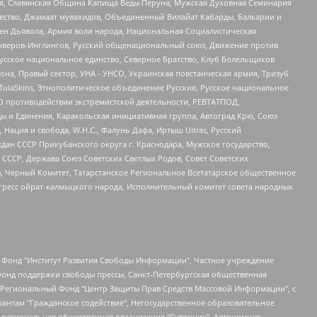
ья, Славянская Община Капища Веды Перуна, Мужская Духовная Семинария
щество, Джамаат мувахидов, Объединенный Вилайат Кабарды, Балкарии и
ден Дьявола, Армия воли народа, Национальная Социалистическая
роверов-Инглингов, Русский общенациональный союз, Движение против
усское национальное единство, Северное Братство, Клуб Болельщиков
а, Правый сектор, УНА - УНСО, Украинская повстанческая армия, Тризуб
 TulaSkins, Этнополитическое объединение Русские, Русское национальное
О противодействии экстремистской деятельности, РЕВТАТПОД,
ы и Единения, Каракольская инициативная группа, Автоград Крю, Союз
 Нация и свобода, W.H.С., Фалунь Дафа, Иртыш Ultras, Русский
ан СССР Прикубанского округа г. Краснодара, Мужское государство,
СССР, Держава Союз Советских Светлых Родов, Совет Советских
в, Черный Комитет, Татарстанское Региональное Всетатарское общественное
гресс ойрат-калмыцкого народа, Исполнительный комитет совета народных
евосточное общественное движение "Маяк", Санкт-Петербургская ЛГБТ-инициативная группа "Выход", Инициативная группа ЛГБТ+ "Реверс", Алексеев Андрей Викторович, Бекбулатова Таисия Львовна, Беляев Иван Михайлович, Владыкина Елена Сергеевна, Гельман Марат Александрович, Никульшина Вероника Юрьевна, Толоконникова Надежда Андреевна, Шендерович Виктор Анатольевич, Общество с ограниченной ответственностью "Данное сообщение", Общество с ограниченной ответственностью Издательский дом "Новая глава", Айнбиндер Александра Александровна, Московский комьюнити-центр для ЛГБТ+инициатив, Благотворительный фонд развития филантропии, Deutsche Welle (Германия, Kurt-Schumacher-Strasse 3, 53113 Bonn), Борзунова Мария Михайловна, Воробьев Виктор Викторович, Голубева Анна Львовна, Константинова Алла Михайловна, Малкова Ирина Владимировна, Мурадов Мурад Абдулгалимович, Осетинская Елизавета Николаевна, Понасенков Евгений Николаевич, Ганапольский Матвей Юрьевич, Киселев Евгений Алексеевич, Борухович Ирина Григорьевна, Дремин Иван Тимофеевич, Дубровский Дмитрий Викторович, Красноярская региональная общественная организация поддержки и развития альтернативных образовательных технологий и межкультурных коммуникаций "ИНТЕРРА", Маяковская Екатерина Алексеевна, Фейгин Марк Захарович, Филимонов Андрей Викторович, Дзугкоева Регина Николаевна, Доброхотов Роман Александрович, Дудь Юрий Александрович, Елкин Сергей Владимирович, Кругликов Кирилл Игоревич, Сабунаева Мария Леонидовна, Семенов Алексей Владимирович, Шаинян Карен Багратович, Шульман Екатерина Михайловна, Асафьев Артур Валерьевич, Вахштайн Виктор Семенович, Венедиктов Алексей Алексеевич, Лушникова Екатерина Евгеньевна, Волков Леонид Михайлович, Невзоров Александр Глебович, Пархоменко Сергей Борисович, Сироткин Ярослав Николаевич, Кара-Мурза Владимир Владимирович, Баранова Наталья Владимировна, Гозман Леонид Яковлевич, Кагарлицкий Борис Юльевич, Климарев Михаил Валерьевич, Милов Владимир Станиславович, Автономная некоммерческая организация Краснодарский центр современного искусства "Типография", Моргенштерн Алишер Тагирович, Соболь Любовь Эдуардовна, Общество с ограниченной ответственностью "ЛИЗА НОРМ", Каспаров Гарри Кимович, Ходорковский Михаил Борисович, Общество с ограниченной ответственностью "Апрельские тезисы", Данилович Ирина Брониславовна, Кашин Олег Владимирович, Петров Николай Владимирович, Пивоваров Алексей Владимирович, Соколов Михаил Владимирович, Цветкова Юлия Владимировна, Чичваркин Евгений Александрович, Комитет против пыток/Команда против пыток, Общество с ограниченной ответственностью "Первый научный", Общество с ограниченной ответственностью "Вертолет и ко", Белоцерковская Вероника Борисовна, Кац Максим Евгеньевич, Лазарева Татьяна Юрьевна, Шаведдинов Руслан Табризович, Яшин Илья Валерьевич, Общество с ограниченной ответственностью "Иноагент ААВ", Алешковский Дмитрий Петрович, Альбац Евгения Марковна, Быков Дмитрий Львович, Галямина Юлия Евгеньевна, Лойко Сергей Леонидович, Мартынов Кирилл Константинович, Медведев Сергей Александрович, Крашенинников Федор Геннадиевич, Гордеева Катерина Вл