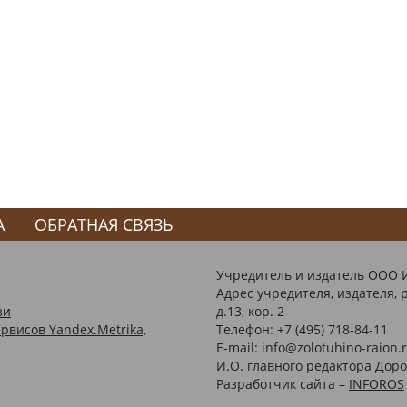
А
ОБРАТНАЯ СВЯЗЬ
Учредитель и издатель ООО 
Адрес учредителя, издателя, р
зи
д.13, кор. 2
рвисов Yandex.Metrika,
Телефон: +7 (495) 718-84-11
E-mail: info@zolotuhino-raion.
И.О. главного редактора Доро
Разработчик сайта –
INFOROS