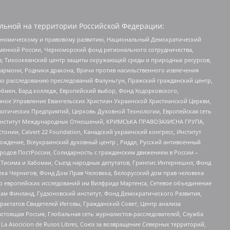
льной на территории Российской Федерации:
кономическому и правовому развитию, Национальный Демократический
менной России, Черноморский фонд регионального сотрудничества,
, Тихоокеанский центр защиты окружающей среды и природных ресурсов,
 Хармони, Родники дракона, Врачи против насильственного извлечения
по расследованию преследований Фалуньгун, Пражский гражданский центр,
бмен, Бард колледж, Европейский выбор, Фонд Ходорковского,
ное Управление Евангельских Христиан Украинской Христианской Церкви,
огических Предприятий, Церковь Духовной Технологии, Европейская сеть
ий Институт Международных Отношений, КРИМСЬКА ПРАВОЗАХИСНА ГРУПА,
стонии, Calvert 22 Foundation, Канадский украинский конгресс, Институт
ждение, Всеукраинский духовный центр , Риддл, Русский антивоенный
ародов ПостРоссии, Солидарность с гражданским движением в России –
в Тисима и Хабомаи, Съезд народных депутатов, Гринпис Интернешнл, Фонд
ека Чернигов, Фонд Дом Прав Человека, Белорусский дом прав человека
нтр европейских исследований им Вилфрида Мартенса, Сетевое объединение
Чам Финланд, Гудзоновский институт, Фонд Демократического Развития,
актатов Свидетелей Иеговы, Гражданский Совет, Центр анализа
астоящая Россия, Глобальная сеть журналистов-расследователей, Служба
a Asocicion de Rusos Libres, Союз за возвращение Северных территорий,