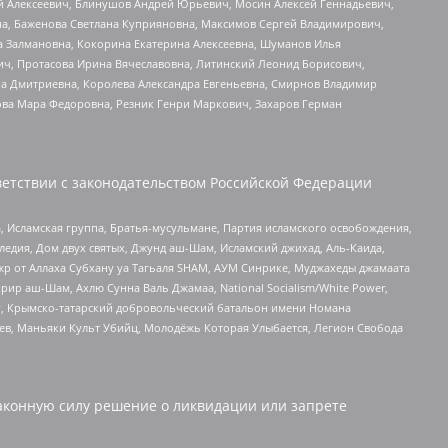
й Алексеевич, Блинушов Андрей Юрьевич, Мосин Алексей Геннадьевич,
а, Баженова Светлана Куприяновна, Максимов Сергей Владимирович,
а Залмановна, Кокорина Екатерина Алексеевна, Шуманов Илья
ч, Протасова Ирина Вячеславовна, Литинский Леонид Борисович,
а Дмитриевна, Королева Александра Евгеньевна, Смирнов Владимир
ова Мара Федоровна, Резник Генри Маркович, Захаров Герман
етствии с законодательством Российской Федерации
 Исламская группа, Братья-мусульмане, Партия исламского освобождения,
едия, Дом двух святых, Джунд аш-Шам, Исламский джихад, Аль-Каида,
жр от Аллаха Субхану уа Тагьаля SHAM, АУМ Синрике, Муджахеды джамаата
рир аш-Шам, Ахлю Сунна Валь Джамаа, National Socialism/White Power,
рг, Крымско-татарский добровольческий батальон имени Номана
оев, Маньяки Культ Убийц, Молодёжь Которая Улыбается, Легион Свобода
аконную силу решение о ликвидации или запрете