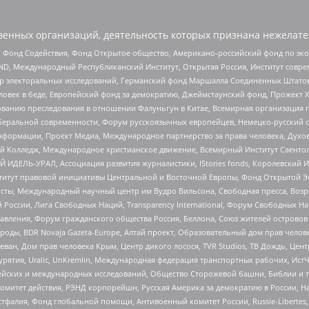
енных организаций, деятельность которых признана нежелате
 Фонд Содействия, Фонд Открытое общество, Американо-российский фонд по э
 Международный Республиканский Институт, Открытая Россия, Институт совре
р электоральных исследований, Германский фонд Маршалла Соединенных Штатов
еловек в беде, Европейский фонд за демократию, Джеймстаунский фонд, Прожект
дованию преследования в отношении Фалуньгун в Китае, Всемирная организация 
беральной современности, Форум русскоязычных европейцев, Немецко-русский о
формации, Проект Медиа, Международное партнерство за права человека, Духов
 Колледж, Международное христианское движение, Всемирный Институт Саентол
 ИДЕЛЬ-УРАЛ, Ассоциация развития журналистики, IStories fonds, Королевск
r, Институт правовой инициативы Центральной и Восточной Европы, Фонд Открытой Э
ты, Международный научный центр им Вудро Вильсона, Свободная пресса, Возро
России, Лига Свободных Наций, Transparеncy International, Форум Свободных Н
правления, Форум гражданского общества Россия, Беллона, Союз жителей острово
роды, BDR Novaja Gazeta-Europe, Алтай проект, Образовательный дом прав челов
еван, Дом прав человека Крым, Центр дикого лосося, TVR Studios, ТВ Дождь, Це
урятия, Uralic, UnKremlin, Международная федерация транспортных рабочих, Ист
ейских и международных исследований, Общество Сторожевой башни, Библии и тр
омитет действия, РЭНД корпорейшн, Русская Америка за демократию в России, Н
фалия, Фонд глобальной помощи, Антивоенный комитет России, Russie-Libertes, L