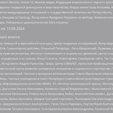
lection Monitor, Article 19, Мнение медиа, Федерация анархического черного кр
и гендерной демократии и миротворчества, Форум имени Льва Копелева, American C
г, Школа международных отношений и государственной политики им Питера Мунка
 Немцова за Свободу, Фонд имени Фридриха Науманна за свободу, Феминистско
медиа, Либерально-демократическая Лига Украины
 на
13.05.2024
ого агента:
р немецкой и европейской культуры, Центр гендерных исследований, Фонд защи
ЧА, Гуманитарное действие, Открытый Петербург, Лига Избирателей, Правовая 
иту прав заключенных, Институт глобализации и социальных движений, Центр 
ужденным и их семьям, Фонд Тольятти, Новое время, Серебряная тайга, Так-Так-
, Фонд имени Андрея Рылькова, Сфера, Центр СИБАЛЬТ, Уральская правозащитна
невосточный центр развития гражданских инициатив и социального партнерства, 
 организаций, Частное учреждение в Калининграде Совета Министров северных 
бирь, Частное учреждение в Санкт-Петербурге Совета Министров Северных Стра
а, Информационное агентство МЕМО. РУ, Институт региональной прессы, Инсти
ч, Дзугкоева Регина Николаевна, Кривенко Сергей Владимирович, Милославски
настасия Евгеньевна, Ривина Анна Валерьевна, Бойко Анатолий Николаевич, Дуг
ошель Ирина Ароновна, Шведов Григорий Сергеевич, Пономарев Лев Александро
ч, Цирульников Борис Альбертович, Гасан Ольга Павловна, Паутов Юрий Анато
Акимова Татьяна Николаевна, Золотарева Екатерина Александровна, Рачинский Я