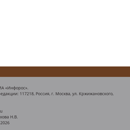
ИА «Инфорос».
едакции: 117218, Россия, г. Москва, ул. Кржижановского,
ru
хова Н.В.
2026