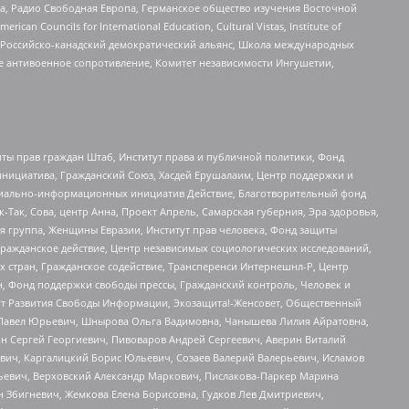
еста, Радио Свободная Европа, Германское общество изучения Восточной
ouncils for International Education, Cultural Vistas, Institute of
, Российско-канадский демократический альянс, Школа международных
е антивоенное сопротивление, Комитет независимости Ингушетии,
ты прав граждан Штаб, Институт права и публичной политики, Фонд
инициатива, Гражданский Союз, Хасдей Ерушалаим, Центр поддержки и
социально-информационных инициатив Действие, Благотворительный фонд
Так, Сова, центр Анна, Проект Апрель, Самарская губерния, Эра здоровья,
я группа, Женщины Евразии, Институт прав человека, Фонд защиты
Гражданское действие, Центр независимых социологических исследований,
стран, Гражданское содействие, Трансперенси Интернешнл-Р, Центр
н, Фонд поддержки свободы прессы, Гражданский контроль, Человек и
тут Развития Свободы Информации, Экозащита!-Женсовет, Общественный
й Павел Юрьевич, Шнырова Ольга Вадимовна, Чанышева Лилия Айратовна,
ин Сергей Георгиевич, Пивоваров Андрей Сергеевич, Аверин Виталий
вич, Каргалицкий Борис Юльевич, Созаев Валерий Валерьевич, Исламов
льевич, Верховский Александр Маркович, Пислакова-Паркер Марина
н Збигневич, Жемкова Елена Борисовна, Гудков Лев Дмитриевич,