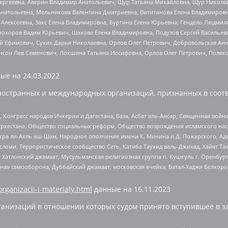
Сергеевна, Аверин Владимир Анатольевич, Щур Татьяна Михайловна, Щур Никола
Анатольевна, Мельникова Валентина Дмитриевна, Вититинова Елена Владимировн
 Алексеевна, Закс Елена Владимировна, Буртина Елена Юрьевна, Гендель Людмил
рохоров Вадим Юрьевич, Шахова Елена Владимировна, Подузов Сергей Васильеви
й Ефимович, Сухих Дарья Николаевна, Орлов Олег Петрович, Добровольская Анн
нсон Лев Семенович, Локшина Татьяна Иосифовна, Орлов Олег Петрович, Поляк
ые на
24.03.2022
ностранных и международных организаций, признанных в соотв
нгресс народов Ичкерии и Дагестана, База, Асбат аль-Ансар, Священная война,
уркестана, Общество социальных реформ, Общество возрождения исламского насл
Нусра ли-Ахль аш-Шам, Народное ополчение имени К. Минина и Д. Пожарского, Ад
сломи, Террористическое сообщество Сеть, Катиба Таухид валь-Джихад, Хайят Тах
, Хатлонский джамаат, Мусульманская религиозная группа п. Кушкуль г. Оренбу
ная самооборона, Дуббайский джамаат, московская ячейка, Батал-Хаджи Белхор
organizacii-i-materialy.html
данные на
16.11.2023
анизаций в отношении которых судом принято вступившее в з