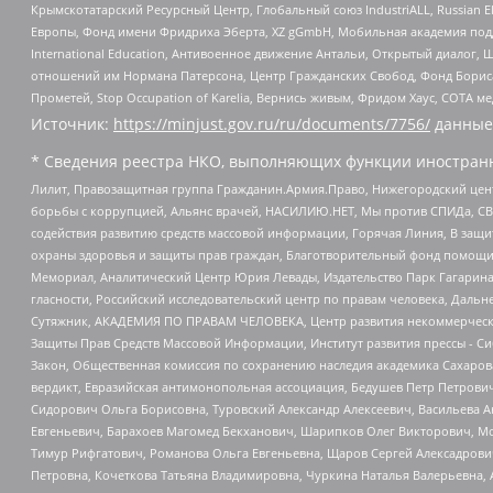
Крымскотатарский Ресурсный Центр, Глобальный союз IndustriALL, Russian E
Европы, Фонд имени Фридриха Эберта, XZ gGmbH, Мобильная академия поддержк
International Education, Антивоенное движение Антальи, Открытый диало
отношений им Нормана Патерсона, Центр Гражданских Свобод, Фонд Бориса
Прометей, Stop Occupation of Karelia, Вернись живым, Фридом Хаус, СОТА 
Источник:
https://minjust.gov.ru/ru/documents/7756/
данные
* Сведения реестра НКО, выполняющих функции иностранн
Лилит, Правозащитная группа Гражданин.Армия.Право, Нижегородский цент
борьбы с коррупцией, Альянс врачей, НАСИЛИЮ.НЕТ, Мы против СПИДа, СВЕ
содействия развитию средств массовой информации, Горячая Линия, В защ
охраны здоровья и защиты прав граждан, Благотворительный фонд помощи ос
Мемориал, Аналитический Центр Юрия Левады, Издательство Парк Гагарина
гласности, Российский исследовательский центр по правам человека, Даль
Сутяжник, АКАДЕМИЯ ПО ПРАВАМ ЧЕЛОВЕКА, Центр развития некоммерческих
Защиты Прав Средств Массовой Информации, Институт развития прессы - Си
Закон, Общественная комиссия по сохранению наследия академика Сахаров
вердикт, Евразийская антимонопольная ассоциация, Бедушев Петр Петрови
Сидорович Ольга Борисовна, Туровский Александр Алексеевич, Васильева А
Евгеньевич, Барахоев Магомед Бекханович, Шарипков Олег Викторович, М
Тимур Рифгатович, Романова Ольга Евгеньевна, Щаров Сергей Алексадрови
Петровна, Кочеткова Татьяна Владимировна, Чуркина Наталья Валерьевна, 