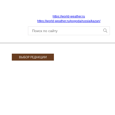
https://world-weather.ru
https://world-weather.ru/pogoda/russia/kazan/
ВЫБОР РЕДАКЦИИ