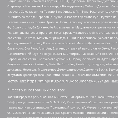
Национал-большевистская партия, ВЕК РА, Рада земли Кубанской Духовно
Староверов-Инглингов, Нурджулар, К Богодержавию, Таблиги Джамаат, Сви
Карачая, Союз славян, Ат-Такфир Валь-Хиджра, Пит Буль, Национал-социал
Инициатива города Череповца, Духовно-Родовая Держава Русь, Русское н
нелегальной иммиграции, Кровь и Честь, О свободе совести и о религиоз
Футбольного Клуба Динамо, Файзрахманисты, Мусульманская религиозная о
им. Степана Бандеры, Братство, Белый Крест, Misanthropic division, Рели
объединение Атака, Мечеть Мирмамеда, Община Коренного Русского народа
Артподготовка, Штольц, В честь иконы Божией Матери Державная, Сектор 1
Славянских Сил Руси, Алля-Аят, Благотворительный пансионат Ак Умут, Русск
Патриотический клуб-Новокузнецк/РПК, Сибирский державный союз, Фонд б
Народное объединение русского движения, Народное движение Адат, Народ
Социалистических Районов, Meta Platforms Inc, Facebook, Instagram, Wha
движение, Невоград, Молодежное Демократическое Движение Весна, Верхов
депутатов Красноярского края, Этническое национальное объединение, ЛГ
Источник:
https://minjust.gov.ru/ru/documents/7822/
данные
* Реестр иностранных агентов:
Калининградская региональная общественная организация "Экозащита!-Женсовет", Фонд содействия защите прав и свобод граждан "Общественный вердикт", Фонд "Институт Развития Свободы Информации", Частное учреждение "Информационное агентство МЕМО. РУ", Региональная общественная организация "Общественная комиссия по сохранению наследия академика Сахарова", Фонд поддержки свободы прессы, Санкт-Петербургская общественная правозащитная организация "Гражданский контроль", Межрегиональная общественная организация "Информационно-просветительский центр "Мемориал", Региональный Фонд "Центр Защиты Прав Средств Массовой Информации", с 05.12.2023 Фонд "Центр Защиты Прав Средств массовой информации", Региональная общественная благотворительная организация помощи беженцам и мигрантам "Гражданское содействие", Негосударственное образовательное учреждение дополнительного профессионального образования (повышение квалификации) специалистов "АКАДЕМИЯ ПО ПРАВАМ ЧЕЛОВЕКА", Свердловская региональная общественная организация "Сутяжник", Автономная некоммерческая организация "Центр независимых социологических исследований", Союз общественных объединений "Российский исследовательский центр по правам человека", Региональное общественное учреждение научно-информационный центр "МЕМОРИАЛ", Некоммерческая организация "Фонд защиты гласности", Автономная некоммерческая организация "Институт прав человека", Городская общественная организация "Екатеринбургское общество "МЕМОРИАЛ", Городская общественная организация "Рязанское историко-просветительское и правозащитное общество "Мемориал" (Рязанский Мемориал), Челябинский региональный орган общественной самодеятельности – женское общественное объединение "Женщины Евразии", Челябинский региональный орган общественной самодеятельности "Уральская правозащитная группа", Фонд содействия защите здоровья и социальной справедливости имени Андрея Рылькова, Автономная Некоммерческая Организация "Аналитический Центр Юрия Левады", Автономная некоммерческая организация социальной поддержки населения "Проект Апрель", Региональная общественная организация помощи женщинам и детям, находящимся в кризисной ситуации "Информационно-методический центр "Анна", Фонд содействия развитию массовых коммуникаций и правовому просвещению "Так-так-Так", Фонд содействия устойчивому развитию "Серебряная тайга", Свердловский региональный общественный фонд социальных проектов "Новое время", "Idel.Реалии", Кавказ.Реалии, Крым.Реалии, Телеканал Настоящее Время, Татаро-башкирская служба Радио Свобода (Azatliq Radiosi), Радио Свободная Европа/Радио Свобода (PCE/PC), "Сибирь.Реалии", "Фактограф", Благотворительный фонд помощи осужденным и их семьям, Автономная некоммерческая организация "Институт глобализации и социальных движений", Фонд "В защиту прав заключенных", Частное учреждение "Центр поддержки и содействия развитию средств массовой информации", Пензенский региональный общественный благотворительный фонд "Гражданский союз", "Север.Реалии", Некоммерческая организация Фонд "Правовая инициатива", Общество с ограниченной ответственностью "Радио Свободная Европа/Радио Свобода", Чешское информационное агентство "MEDIUM-ORIENT", Красноярская региональная общественная организация "Мы против СПИДа", Камалягин Денис Николаевич, Маркелов Сергей Евгеньевич, Пономарев Лев Александрович, Савицкая Людмила Алексеевна, Автоно