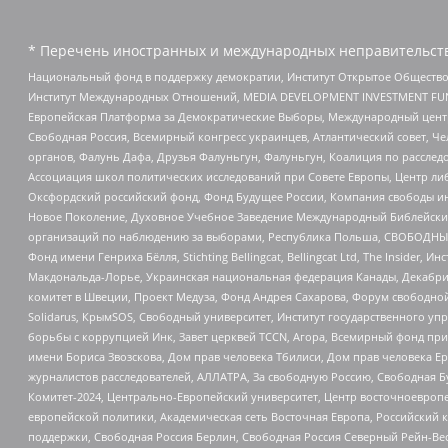
* Перечень иностранных и международных неправительств
Национальный фонд в поддержку демократии, Институт Открытое Общество
Институт Международных Отношений, MEDIA DEVELOPMENT INVESTMENT FUND,
Европейская Платформа за Демократические Выборы, Международный цент
Свободная Россия, Всемирный конгресс украинцев, Атлантический совет, Ч
органов, Фалунь Дафа, Друзья Фалуньгун, Фалуньгун, Коалиция по рассле
Ассоциация школ политических исследований при Совете Европы, Центр ли
Оксфордский российский фонд, Фонд Будущее России, Компания свободы ин
Новое Поколение, Духовное Учебное Заведение Международный Библейский
организаций по наблюдению за выборами, Республика Польша, СВОБОДНЫЙ
Фонд имени Генриха Бёлля, Stichting Bellingcat, Bellingcat Ltd, The Inside
Макдональда-Лорье, Украинская национальная федерация Канады, Декабрис
комитет в Швеции, Проект Медуза, Фонд Андрея Сахарова, Форум свободной 
Solidarus, КрымSOS, Свободный университет, Институт государственного у
борьбы с коррупцией Инк, Завет церквей TCCN, Агора, Всемирный фонд при
имени Бориса Звозскова, Дом прав человека Тбилиси, Дом прав человека Ер
журналистов расследователей, АЛЛАТРА, За свободную Россию, Свободная Б
Комитет-2024, Центрально-Европейский университет, Центр восточноевроп
европейской политики, Академическая сеть Восточная Европа, Российский к
поддержки, Свободная Россия Берлин, Свободная Россия Северный Рейн-Вест