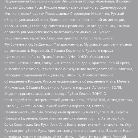
Национальная Социалистическая Инициатива города Череповца, Духовно-
Родовая Держава Русь, Русское национальное единство, Древнерусской
Инглистической церкви Православных Староверов-Инглингов, Русский
общенациональный союз, Движение против нелегальной иммиграции,
Кровь и Честь, О свободе совести и о религиозных объединениях, Омская
организация общественного политического движения Русское
национальное единство, Северное Братство, Клуб Болельщиков
Футбольного Клуба Динамо, Файзрахманисты, Мусульманская религиозная
организация п. Боровский, Община Коренного Русского народа
Щелковского района, Правый сектор, УНА - УНСО, Украинская
повстанческая армия, Тризуб им. Степана Бандеры, Братство, Белый Крест,
Misanthropic division, Религиозное объединение последователей инглиизма,
Народная Социальная Инициатива, TulaSkins, Этнополитическое
объединение Русские, Русское национальное объединение Атака, Мечеть
Мирмамеда, Община Коренного Русского народа г. Астрахани, ВОЛЯ,
Меджлис крымскотатарского народа, Рубеж Севера, ТОЙС, О
противодействии экстремистской деятельности, РЕВТАТПОД, Артподготовка,
Штольц, В честь иконы Божией Матери Державная, Сектор 16,
Независимость, Фирма, Молодежная правозащитная группа МПГ, Курсом
Правды и Единения, Каракольская инициативная группа, Автоград Крю,
Союз Славянских Сил Руси, Алля-Аят, Благотворительный пансионат Ак Умут,
Русская республика Русь, Арестантское уголовное единство, Башкорт, Нация
и свобода, Нация и свобода, W.H.С., Фалунь Дафа, Иртыш Ultras, Русский