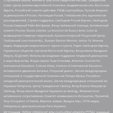
Сторожевой башни, Библии и трактатов Свидетелей Иеговы, Гражданский
Совет, Центр анализа европейской политики, Академическая сеть Восточная
Европа, Российский комитет действия, РЭНД корпорейшн, Русская Америка
за демократию в России, Настоящая Россия, Глобальная сеть журналистов-
расследователей, Служба поддержки, Свободная Россия Берлин, Свободная
Россия Северный Рейн-Вестфалия, Фонд глобальной помощи, Антивоенный
комитет России, Russie-Libertes, La Asocicion de Rusos Libres, Союз за
возвращение Северных территорий, Крымскотатарский Ресурсный Центр,
Глобальный союз IndustriALL, Russian Election Monitor, Article 19, Мнение
медиа, Федерация анархического черного креста, Радио Свободная Европа,
Германское общество изучения Восточной Европы, Фонд имени Фридриха
Эберта, XZ gGmbH, Мобильная академия поддержки гендерной демократии
и миротворчества, Форум имени Льва Копелева, American Councils for
International Education, Cultural Vistas, Institute of International Education,
Антивоенное движение Антальи, Открытый диалог, Школа международных
отношений и государственной политики им Питера Мунка, Российско-
канадский демократический альянс, Школа международных отношений им
Нормана Патерсона, Центр Гражданских Свобод, Фонд Бориса Немцова за
Свободу, Фонд имени Фридриха Науманна за свободу, Феминистское
антивоенное сопротивление, Комитет независимости Ингушетии, Прометей,
Stop Occupation of Karelia, Вернись живым, Фридом Хаус, СОТА медиа,
Либерально-демократическая Лига Украины
Источник:
https://minjust.gov.ru/ru/documents/7756/
данные