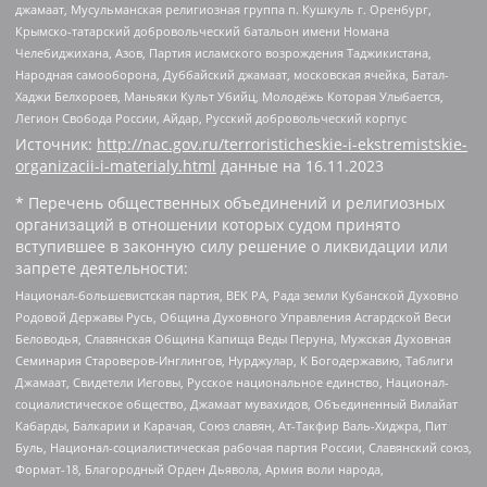
джамаат, Мусульманская религиозная группа п. Кушкуль г. Оренбург,
Крымско-татарский добровольческий батальон имени Номана
Челебиджихана, Азов, Партия исламского возрождения Таджикистана,
Народная самооборона, Дуббайский джамаат, московская ячейка, Батал-
Хаджи Белхороев, Маньяки Культ Убийц, Молодёжь Которая Улыбается,
Легион Свобода России, Айдар, Русский добровольческий корпус
Источник:
http://nac.gov.ru/terroristicheskie-i-ekstremistskie-
organizacii-i-materialy.html
данные на
16.11.2023
* Перечень общественных объединений и религиозных
организаций в отношении которых судом принято
вступившее в законную силу решение о ликвидации или
запрете деятельности:
Национал-большевистская партия, ВЕК РА, Рада земли Кубанской Духовно
Родовой Державы Русь, Община Духовного Управления Асгардской Веси
Беловодья, Славянская Община Капища Веды Перуна, Мужская Духовная
Семинария Староверов-Инглингов, Нурджулар, К Богодержавию, Таблиги
Джамаат, Свидетели Иеговы, Русское национальное единство, Национал-
социалистическое общество, Джамаат мувахидов, Объединенный Вилайат
Кабарды, Балкарии и Карачая, Союз славян, Ат-Такфир Валь-Хиджра, Пит
Буль, Национал-социалистическая рабочая партия России, Славянский союз,
Формат-18, Благородный Орден Дьявола, Армия воли народа,