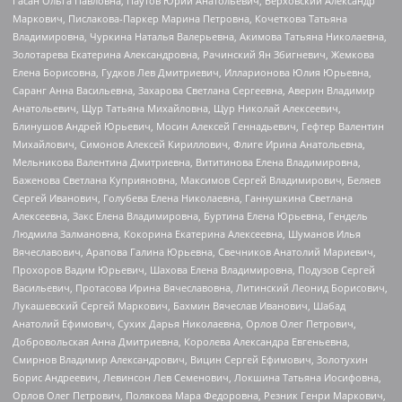
Гасан Ольга Павловна, Паутов Юрий Анатольевич, Верховский Александр
Маркович, Пислакова-Паркер Марина Петровна, Кочеткова Татьяна
Владимировна, Чуркина Наталья Валерьевна, Акимова Татьяна Николаевна,
Золотарева Екатерина Александровна, Рачинский Ян Збигневич, Жемкова
Елена Борисовна, Гудков Лев Дмитриевич, Илларионова Юлия Юрьевна,
Саранг Анна Васильевна, Захарова Светлана Сергеевна, Аверин Владимир
Анатольевич, Щур Татьяна Михайловна, Щур Николай Алексеевич,
Блинушов Андрей Юрьевич, Мосин Алексей Геннадьевич, Гефтер Валентин
Михайлович, Симонов Алексей Кириллович, Флиге Ирина Анатольевна,
Мельникова Валентина Дмитриевна, Вититинова Елена Владимировна,
Баженова Светлана Куприяновна, Максимов Сергей Владимирович, Беляев
Сергей Иванович, Голубева Елена Николаевна, Ганнушкина Светлана
Алексеевна, Закс Елена Владимировна, Буртина Елена Юрьевна, Гендель
Людмила Залмановна, Кокорина Екатерина Алексеевна, Шуманов Илья
Вячеславович, Арапова Галина Юрьевна, Свечников Анатолий Мариевич,
Прохоров Вадим Юрьевич, Шахова Елена Владимировна, Подузов Сергей
Васильевич, Протасова Ирина Вячеславовна, Литинский Леонид Борисович,
Лукашевский Сергей Маркович, Бахмин Вячеслав Иванович, Шабад
Анатолий Ефимович, Сухих Дарья Николаевна, Орлов Олег Петрович,
Добровольская Анна Дмитриевна, Королева Александра Евгеньевна,
Смирнов Владимир Александрович, Вицин Сергей Ефимович, Золотухин
Борис Андреевич, Левинсон Лев Семенович, Локшина Татьяна Иосифовна,
Орлов Олег Петрович, Полякова Мара Федоровна, Резник Генри Маркович,