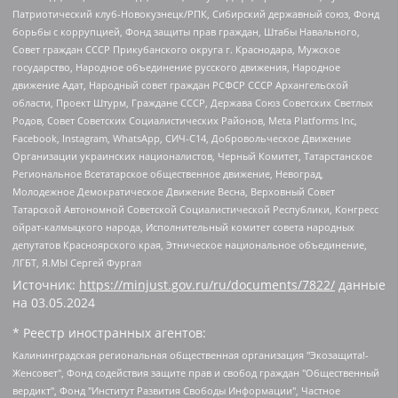
Патриотический клуб-Новокузнецк/РПК, Сибирский державный союз, Фонд
борьбы с коррупцией, Фонд защиты прав граждан, Штабы Навального,
Совет граждан СССР Прикубанского округа г. Краснодара, Мужское
государство, Народное объединение русского движения, Народное
движение Адат, Народный совет граждан РСФСР СССР Архангельской
области, Проект Штурм, Граждане СССР, Держава Союз Советских Светлых
Родов, Совет Советских Социалистических Районов, Meta Platforms Inc,
Facebook, Instagram, WhatsApp, СИЧ-С14, Добровольческое Движение
Организации украинских националистов, Черный Комитет, Татарстанское
Региональное Всетатарское общественное движение, Невоград,
Молодежное Демократическое Движение Весна, Верховный Совет
Татарской Автономной Советской Социалистической Республики, Конгресс
ойрат-калмыцкого народа, Исполнительный комитет совета народных
депутатов Красноярского края, Этническое национальное объединение,
ЛГБТ, Я.МЫ Сергей Фургал
Источник:
https://minjust.gov.ru/ru/documents/7822/
данные
на
03.05.2024
* Реестр иностранных агентов:
Калининградская региональная общественная организация "Экозащита!-Женсовет", Фонд содействия защите прав и свобод граждан "Общественный вердикт", Фонд "Институт Развития Свободы Информации", Частное учреждение "Информационное агентство МЕМО. РУ", Региональная общественная организация "Общественная комиссия по сохранению наследия академика Сахарова", Фонд поддержки свободы прессы, Санкт-Петербургская общественная правозащитная организация "Гражданский контроль", Межрегиональная общественная организация "Информационно-просветительский центр "Мемориал", Региональный Фонд "Центр Защиты Прав Средств Массовой Информации", с 05.12.2023 Фонд "Центр Защиты Прав Средств массовой информации", Региональная общественная благотворительная организация помощи беженцам и мигрантам "Гражданское содействие", Негосударственное образовательное учреждение дополнительного профессионального образования (повышение квалификации) специалистов "АКАДЕМИЯ ПО ПРАВАМ ЧЕЛОВЕКА", Свердловская региональная общественная организация "Сутяжник", Автономная некоммерческая организация "Центр независимых социологических исследований", Союз общественных объединений "Российский исследовательский центр по правам человека", Региональное общественное учреждение научно-информационный центр "МЕМОРИАЛ", Некоммерческая организация "Фонд защиты гласности", Автономная некоммерческая организация "Институт прав человека", Городская общественная организация "Екатеринбургское общество "МЕМОРИАЛ", Городская общественная организация "Рязанское историко-просветительское и правозащитное общество "Мемориал" (Рязанский Мемориал), Челябинский региональный орган общественной самодеятельности – женское общественное объединение "Женщины Евразии", Челябинский региональный орган общественной самодеятельности "Уральская правозащитная группа", Фонд содействия защите здоровья и социальной справедливости имени Андрея Рылькова, Автономная Некоммерческая Организация "Аналитический Центр Юрия Левады", Автономная некоммерческая организация социальной поддержки населения "Проект Апрель", Региональная общественная организация помощи женщинам и детям, находящимся в кризисной ситуации "Информационно-методический центр "Анна", Фонд содействия развитию массовых коммуникаций и правовому просвещению "Так-так-Так", Фонд содействия устойчивому развитию "Серебряная тайга", Свердловский региональный общественный фонд социальных проектов "Новое время", "Idel.Реалии", Кавказ.Реалии, Крым.Реалии, Телеканал Настоящее Время, Татаро-башкирская служба Радио Свобода (Azatliq Radiosi), Радио Свободная Европа/Радио Свобода (PCE/PC), "Сибирь.Реалии", "Фактограф", Благотворительный фонд помощи осужденным и их семьям, Автономная некоммерческая организация "Институт глобализации и социальных движений", Фонд "В защиту прав заключенных", Частное учреждение "Центр поддержки и содействия развитию средств массовой информации", Пензенский региональный общественный благотворительный фонд "Гражданский союз", "Север.Реалии", Некоммерческая организация Фонд "Правовая инициатива", Общество с ограниченной ответственностью "Радио Свободная Европа/Радио Свобода", Чешское информационное агентство "MEDIUM-ORIENT", Красноярская региональная общественная организация "Мы против СПИДа", Камалягин Денис Николаевич, Маркелов Сергей Евгеньевич, Пономарев Лев Александрович, Савицкая Людмила Алексеевна, Автономная некоммерческая организация "Центр по работе с проблемой насилия "НАСИЛИЮ.НЕТ", Межрегиональный профессиональный союз работников здравоохранения "Альянс врачей", Юридическое лицо, зарегистрированное в Латвийской Республике, SIA "Medusa Project" (регистрационный номер 40103797863, дата регистрации 10.06.2014), Некоммерческая организация "Фонд по борьбе с коррупцией", Автономная некоммерческая организация "Институт права и публичной политики", Баданин Роман Сергеевич, Гликин Максим Александрович, Железнова Мария Михайловна, Лукьянова Юлия Сергеевна, Маетная Елизавета Витальевна, Маняхин Петр Борисович, Чуракова Ольга Владимировна, Ярош Юлия Петровна, Юридическое лицо "The Insider SIA", зарегистрированное в Риге, Латвийская Республика (дата регистрации 26.06.2015), являющееся администратором доменного имени интернет-издания "The Insider SIA", https://theins.ru, Постернак Алексей Евгеньевич, Рубин Михаил Аркадьевич, Анин Роман Александрович, Юридическое лицо Istories fonds, зарегистрированное в Латвийской Республике (регистрационный номер 50008295751, дата регистрации 24.02.2020), Великовский Дмитрий Александрович, Долинина Ирина Николаевна, Мароховская Алеся Алексеевна, Шлейнов Роман Юрьевич, Шмагун Олеся Валентиновна, Общество с ограниченной ответственностью "Альтаир 2021", Общество с ограниченной ответственностью "Вега 2021", Общество с ограниченной ответственностью "Главный редактор 2021", Общество с ограниченной ответственностью "Ромашки монолит", Важенков Артем Валерьевич, Ивановская областная общественная организация "Центр гендерных исследований", Гурман Юрий Альбертович, Медиапроект "ОВД-Инфо", Егоров Владимир Владимирович, Жилинский Владимир Александрович, Общество с ограниченной ответственностью "ЗП", Иванова София Юрьевна, Карезина Инна Павловна, Кильтау Екатерина Викторовна, Петров Алексей Викторович, Пискунов Сергей Евгеньевич, Смирнов Сергей Сергеевич, Тихонов Михаил Сергеевич, Общество с ограниченной ответственностью "ЖУРНАЛИСТ-ИНОСТРАННЫЙ АГЕНТ", Арапова Галина Юрьевна, Вольтская Татьяна Анатольевна, Американская компания "Mason G.E.S. Anonymous Foundation" (США), являющаяся владельцем интернет-издания https://mnews.world/, Компания "Stichting Bellingcat", зарегистрированная в Нидерландах (дата регистрации 11.07.2018), Захаров Андрей Вячеславович, Клепиковская Екатерина Дмитриевна, Общество с ограниченной ответственностью "МЕМО", Перл Роман Александрович, Симонов Евгений Алексеевич, Соловьева Елена Анатольевна, Сотников Даниил Владимирович, Сурначева Елизавета Дмитриевна, Автономная некоммерческая организация по защите прав человека и информированию населения "Якутия – Наше Мнение", Общество с ограниченной ответственностью "Москоу диджитал медиа", с 26.01.2023 Общество с ограниченной ответственностью "Чайка Белые сады", Ветошкина Валерия Валерьевна, Заговора Максим Александрович, Межрегиональное общественное движение "Российская ЛГБТ - сеть", Оленичев Максим Владимирович, Павлов Иван Юрьевич, Скворцова Елена Сергеевна, Общество с ограниченной ответственностью "Как бы инагент", Кочетков Игорь Викторович, Общество с ограниченной ответственностью "Честные выборы", Еланчик Олег Александрович, Общество с ограниченной ответственностью "Нобелевский призыв", Гималова Регина Эмилевна, Григорьев Андрей Валерьевич, Григорьева Алина Александровна, Ассоциация по содействию защите прав призывников, альтернативнослужащих и военнослужащих "Правозащитная группа "Гражданин.Армия.Право", Хисамова Регина Фаритовна, Автономная некоммерческая организация по реализации социально-правовых программ "Лилит", Дальневосточное общественное движение "Маяк", Санкт-Петербургская ЛГБТ-инициативная группа "Выход", Инициативная группа ЛГБТ+ "Реверс", Алексеев Андрей Викторович, Бекбулатова Таисия Львовна, Беляев Иван Михайлович, Владыкина Елена Сергеевна, Гельман Марат Александрович, Никульшина Вероника Юрьевна, Толоконникова Надежда Андреевна, Шендерович Виктор Анатольевич, Общество с ограниченной ответственностью "Данное сообщение", Общество с ограниченной ответственностью Издательский дом "Новая глава", Айнбиндер Александра Александровна, Московский комьюнити-центр для ЛГБТ+инициатив, Благотворительный фонд развития филантропии, Deutsche Welle (Германия, Kurt-Schumacher-Strasse 3, 53113 Bonn), Борзунова Мария Михайловна, Воробьев Виктор Викторович, Голубева Анна Львовна, Константинова Алла Михайловна, Малкова Ирина Владимировна, Мурадов Мурад Абдулгалимович, Осетинская Елизавета Николаевна, Понасенков Евгений Николаевич, Ганапольский Матвей Юрьевич, Киселев Евгений Алексеевич, Борухович Ирина Григорьевна, Дремин Иван Тимофеевич, Дубровский Дмитрий Викторович, Красноярская региональная общественная организация поддержки и развития альтернативных образовательных технологий и межкультурных коммуникаций "ИНТЕРРА", Маяковская Екатерина Алексеевна, Фейгин Марк Захарович, Филимонов Андрей Викторович, Дзугкоева Регина Николаевна, Доброхотов Роман Александрович, Дудь Юрий Александрович, Елкин Сергей Владимирович, Кругликов Кирилл Игоревич, Сабунаева Мария Леонидовна, Семенов Алексей Владимирович, Шаинян Карен Багратович, Шульман Екатерина Михайловна, Асафьев Артур Валерьевич, Вахштайн Виктор Семенович, Венедиктов Алексей Алексеевич, Лушникова Екатерина Евгеньевна, Волков Леонид Михайлович, Невзоров Александр Глебович, Пархоменко Сергей Борисович, Сироткин Ярослав Николаевич, Кара-Мурза Владимир Владимирович, Баранова Наталья Владимировна, Гозман Леонид Яковлевич, Кагарлицкий Борис Юльевич, Климарев Михаил Валерьевич, Милов Владимир Станиславович, Автономная некоммерческая организация Краснодарский центр современного искусства "Типография", Моргенштерн Алишер Тагирович, Соболь Любовь Эдуардовна, Общество с ограниченной ответственностью "ЛИЗА НОРМ", Каспаров Гарри Кимович, Ходорковский Михаил Борисович, Общество с ограниченной ответственностью "Апрельские тезисы", Данилович Ирина Брониславовна, Кашин Олег Владимирович, Петров Николай Владимирович, Пивоваров Алексей Владимирович, Соколов Михаил Владимирович, Цветкова Юлия Владимировна, Чичваркин Евгений Александрович, Комитет против пыток/Команда против пыток, Общество с ограниченной ответственностью "Первый научный", Общество с ограниченной ответственностью "Вертолет и ко", Белоцерковская Вероника Борисовна, Кац Максим Евгеньевич, Лазарева Татьяна Юрьевна, Шаведдинов Руслан Табризович, Яшин Илья Валерьевич, Общество с ограниченной ответственностью "Иноагент ААВ", Алешковский Дмитрий Петрович, Альбац Евгения Марковна, Быков Дмитрий Львович, Галямина Юлия Евгеньевна, Лойко Сергей Леонидович, Мартынов Кирилл Константинович, Медведев Сергей Александрович, Крашенинников Федор Геннадиевич, Гордеева Катерина Вл