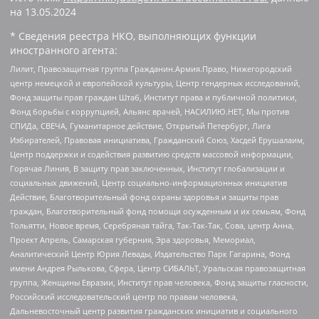
на
13.05.2024
* Сведения реестра НКО, выполняющих функции
иностранного агента:
Лилит, Правозащитная группа Гражданин.Армия.Право, Нижегородский
центр немецкой и европейской культуры, Центр гендерных исследований,
Фонд защиты прав граждан Штаб, Институт права и публичной политики,
Фонд борьбы с коррупцией, Альянс врачей, НАСИЛИЮ.НЕТ, Мы против
СПИДа, СВЕЧА, Гуманитарное действие, Открытый Петербург, Лига
Избирателей, Правовая инициатива, Гражданский Союз, Хасдей Ерушалаим,
Центр поддержки и содействия развитию средств массовой информации,
Горячая Линия, В защиту прав заключенных, Институт глобализации и
социальных движений, Центр социально-информационных инициатив
Действие, Благотворительный фонд охраны здоровья и защиты прав
граждан, Благотворительный фонд помощи осужденным и их семьям, Фонд
Тольятти, Новое время, Серебряная тайга, Так-Так-Так, Сова, центр Анна,
Проект Апрель, Самарская губерния, Эра здоровья, Мемориал,
Аналитический Центр Юрия Левады, Издательство Парк Гагарина, Фонд
имени Андрея Рылькова, Сфера, Центр СИБАЛЬТ, Уральская правозащитная
группа, Женщины Евразии, Институт прав человека, Фонд защиты гласности,
Российский исследовательский центр по правам человека,
Дальневосточный центр развития гражданских инициатив и социального