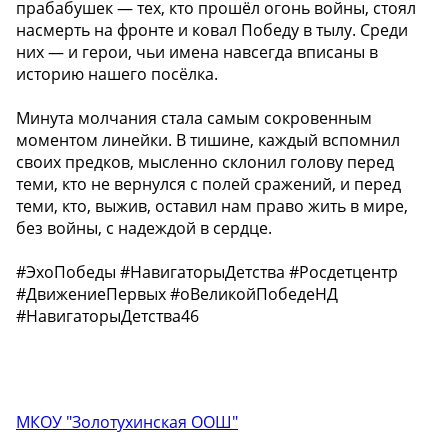
прабабушек — тех, кто прошёл огонь войны, стоял
насмерть на фронте и ковал Победу в тылу. Среди
них — и герои, чьи имена навсегда вписаны в
историю нашего посёлка.
Минута молчания стала самым сокровенным
моментом линейки. В тишине, каждый вспомнил
своих предков, мысленно склонил голову перед
теми, кто не вернулся с полей сражений, и перед
теми, кто, выжив, оставил нам право жить в мире,
без войны, с надеждой в сердце.
#ЭхоПобеды #НавигаторыДетства #Росдетцентр
#ДвижениеПервых #оВеликойПобедеНД
#НавигаторыДетства46
МКОУ "Золотухинская ООШ"