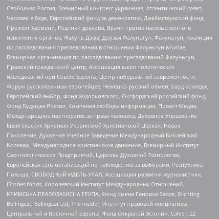
Свободная Россия, Всемирный конгресс украинцев, Атлантический совет,
Человек в беде, Европейский фонд за демократию, Джеймстаунский фонд,
Прожект Хармони, Родники дракона, Врачи против насильственного
извлечения органов, Фалунь Дафа, Друзья Фалуньгун, Фалуньгун, Коалиция
по расследованию преследования в отношении Фалуньгун в Китае,
Всемирная организация по расследованию преследований Фалуньгун,
Пражский гражданский центр, Ассоциация школ политических
исследований при Совете Европы, Центр либеральной современности,
Форум русскоязычных европейцев, Немецко-русский обмен, Бард колледж,
Европейский выбор, Фонд Ходорковского, Оксфордский российский фонд,
Фонд Будущее России, Компания свободы информации, Проект Медиа,
Международное партнерство за права человека, Духовное Управление
Евангельских Христиан Украинской Христианской Церкви, Новое
Поколение, Духовное Учебное Заведение Международный Библейский
Колледж, Международное христианское движение, Всемирный Институт
Саентологических Предприятий, Церковь Духовной Технологии,
Европейская сеть организаций по наблюдению за выборами, Республика
Польша, СВОБОДНЫЙ ИДЕЛЬ-УРАЛ, Ассоциация развития журналистики,
IStories fonds, Королевский Институт Международных Отношений,
КРИМСЬКА ПРАВОЗАХИСНА ГРУПА, Фонд имени Генриха Бёлля, Stichting
Bellingcat, Bellingcat Ltd, The Insider, Институт правовой инициативы
Центральной и Восточной Европы, Фонд Открытой Эстонии, Calvert 22