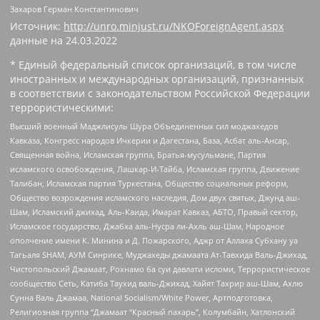
Захаров Герман Константинович
Источник:
http://unro.minjust.ru/NKOForeignAgent.aspx
данные на
24.03.2022
* Единый федеральный список организаций, в том числе
иностранных и международных организаций, признанных
в соответствии с законодательством Российской Федерации
террористическими:
Высший военный Маджлисуль Шура Объединенных сил моджахедов
Кавказа, Конгресс народов Ичкерии и Дагестана, База, Асбат аль-Ансар,
Священная война, Исламская группа, Братья-мусульмане, Партия
исламского освобождения, Лашкар-И-Тайба, Исламская группа, Движение
Талибан, Исламская партия Туркестана, Общество социальных реформ,
Общество возрождения исламского наследия, Дом двух святых, Джунд аш-
Шам, Исламский джихад, Аль-Каида, Имарат Кавказ, АБТО, Правый сектор,
Исламское государство, Джабха аль-Нусра ли-Ахль аш-Шам, Народное
ополчение имени К. Минина и Д. Пожарского, Аджр от Аллаха Субхану уа
Тагьаля SHAM, АУМ Синрике, Муджахеды джамаата Ат-Тавхида Валь-Джихад,
Чистопольский Джамаат, Рохнамо ба суи давлати исломи, Террористическое
сообщество Сеть, Катиба Таухид валь-Джихад, Хайят Тахрир аш-Шам, Ахлю
Сунна Валь Джамаа, National Socialism/White Power, Артподготовка,
Религиозная группа “Джамаат “Красный пахарь”, Колумбайн, Хатлонский