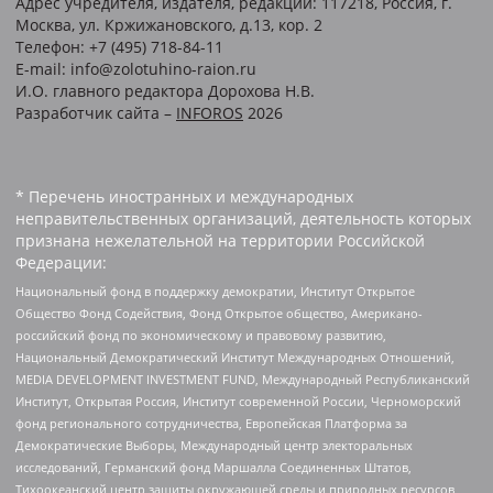
Адрес учредителя, издателя, редакции: 117218, Россия, г.
Москва, ул. Кржижановского, д.13, кор. 2
Телефон: +7 (495) 718-84-11
E-mail: info@zolotuhino-raion.ru
И.О. главного редактора Дорохова Н.В.
Разработчик сайта –
INFOROS
2026
* Перечень иностранных и международных
неправительственных организаций, деятельность которых
признана нежелательной на территории Российской
Федерации:
Национальный фонд в поддержку демократии, Институт Открытое
Общество Фонд Содействия, Фонд Открытое общество, Американо-
российский фонд по экономическому и правовому развитию,
Национальный Демократический Институт Международных Отношений,
MEDIA DEVELOPMENT INVESTMENT FUND, Международный Республиканский
Институт, Открытая Россия, Институт современной России, Черноморский
фонд регионального сотрудничества, Европейская Платформа за
Демократические Выборы, Международный центр электоральных
исследований, Германский фонд Маршалла Соединенных Штатов,
Тихоокеанский центр защиты окружающей среды и природных ресурсов,