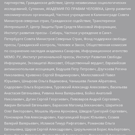
партнерства, Гражданское действие, Центр независимых социологических
исследований, Сутяжник, АКАДЕМИЯ ПО ПРАВАМ ЧЕЛОВЕКА, Центр развития
некоммерческих организаций, Частное учреждение в Калининграде Совета
Министров северных стран, Гражданское содействие, Трансперенси
Интернешнл-Р, Центр Защиты Прав Средств Массовой Информации,
Институт развития прессы - Сибирь, Частное учреждение в Санкт-
Петербурге Совета Министров Северных Стран, Фонд поддержки свободы
прессы, Гражданский контроль, Человек и Закон, Общественная комиссия
по сохранению наследия академика Сахарова, Информационное агентство
МЕМО. РУ, Институт региональной прессы, Институт Развития Свободы
Информации, Экозащита!-Женсовет, Общественный вердикт, Евразийская
антимонопольная ассоциация, Бедушев Петр Петрович, Дзугкоева Регина
Николаевна, Кривенко Сергей Владимирович, Милославский Павел
Юрьевич, Шнырова Ольга Вадимовна, Чанышева Лилия Айратовна,
Сидорович Ольга Борисовна, Туровский Александр Алексеевич, Васильева
Анастасия Евгеньевна, Ривина Анна Валерьевна, Бойко Анатолий
Николаевич, Дугин Сергей Георгиевич, Пивоваров Андрей Сергеевич,
Аверин Виталий Евгеньевич, Барахоев Магомед Бекханович, Шарипков
Олег Викторович, Мошель Ирина Ароновна, Шведов Григорий Сергеевич,
Пономарев Лев Александрович, Каргалицкий Борис Юльевич, Созаев
Валерий Валерьевич, Исламов Тимур Рифгатович, Романова Ольга
Евгеньевна, Щаров Сергей Алексадрович, Цирульников Борис Альбертович,