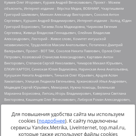
Для повышения удобства сайта мы используем
cookies (
подробнее
). К сайту подключены
Источник:
https://minjust.gov.ru/uploaded/files/reestr-
сервисы Yandex.Metrika, LiveInternet, top.mail.ru,
inostrannyih-agentov-22-03-2024.pdf
данные на
22.03.2024
которые также используют файлы cookies