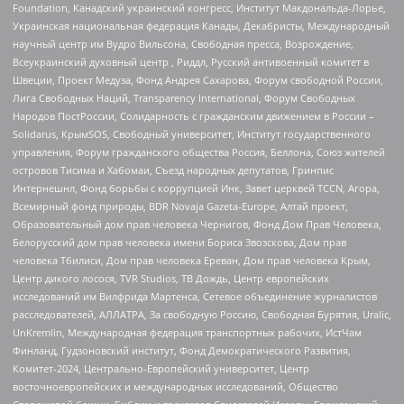
Foundation, Канадский украинский конгресс, Институт Макдональда-Лорье,
Украинская национальная федерация Канады, Декабристы, Международный
научный центр им Вудро Вильсона, Свободная пресса, Возрождение,
Всеукраинский духовный центр , Риддл, Русский антивоенный комитет в
Швеции, Проект Медуза, Фонд Андрея Сахарова, Форум свободной России,
Лига Свободных Наций, Transparеncy International, Форум Свободных
Народов ПостРоссии, Солидарность с гражданским движением в России –
Solidarus, КрымSOS, Свободный университет, Институт государственного
управления, Форум гражданского общества Россия, Беллона, Союз жителей
островов Тисима и Хабомаи, Съезд народных депутатов, Гринпис
Интернешнл, Фонд борьбы с коррупцией Инк, Завет церквей TCCN, Агора,
Всемирный фонд природы, BDR Novaja Gazeta-Europe, Алтай проект,
Образовательный дом прав человека Чернигов, Фонд Дом Прав Человека,
Белорусский дом прав человека имени Бориса Звозскова, Дом прав
человека Тбилиси, Дом прав человека Ереван, Дом прав человека Крым,
Центр дикого лосося, TVR Studios, ТВ Дождь, Центр европейских
исследований им Вилфрида Мартенса, Сетевое объединение журналистов
расследователей, АЛЛАТРА, За свободную Россию, Свободная Бурятия, Uralic,
UnKremlin, Международная федерация транспортных рабочих, ИстЧам
Финланд, Гудзоновский институт, Фонд Демократического Развития,
Комитет-2024, Центрально-Европейский университет, Центр
восточноевропейских и международных исследований, Общество