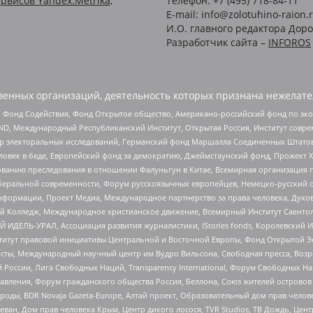
рвисов Yandex.Metrika,
Телефон: +7 (495) 718-84-11
E-mail: info@zolotuhino-raion.
И.О. главного редактора Доро
Разработчик сайта –
INFOROS
енных организаций, деятельность которых признана нежелате
 Фонд Содействия, Фонд Открытое общество, Американо-российский фонд по э
 Международный Республиканский Институт, Открытая Россия, Институт совре
р электоральных исследований, Германский фонд Маршалла Соединенных Штатов
еловек в беде, Европейский фонд за демократию, Джеймстаунский фонд, Прожект
дованию преследования в отношении Фалуньгун в Китае, Всемирная организация 
беральной современности, Форум русскоязычных европейцев, Немецко-русский о
формации, Проект Медиа, Международное партнерство за права человека, Духов
 Колледж, Международное христианское движение, Всемирный Институт Саентол
 ИДЕЛЬ-УРАЛ, Ассоциация развития журналистики, IStories fonds, Королевск
r, Институт правовой инициативы Центральной и Восточной Европы, Фонд Открытой Э
ты, Международный научный центр им Вудро Вильсона, Свободная пресса, Возро
России, Лига Свободных Наций, Transparеncy International, Форум Свободных Н
правления, Форум гражданского общества Россия, Беллона, Союз жителей острово
роды, BDR Novaja Gazeta-Europe, Алтай проект, Образовательный дом прав челов
еван, Дом прав человека Крым, Центр дикого лосося, TVR Studios, ТВ Дождь, Це