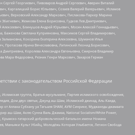
ин Сергей Георгиевич, Пивоваров Андрей Сергеевич, Аверин Виталий
вич, Каргалицкий Борис Юльевич, Созаев Валерий Валерьевич, Исламов
льевич, Верховский Александр Маркович, Пислакова-Паркер Марина
н Збигневич, Жемкова Елена Борисовна, Гудков Лев Дмитриевич,
й Алексеевич, Блинушов Андрей Юрьевич, Мосин Алексей Геннадьевич,
а, Баженова Светлана Куприяновна, Максимов Сергей Владимирович,
а Залмановна, Кокорина Екатерина Алексеевна, Шуманов Илья
ч, Протасова Ирина Вячеславовна, Литинский Леонид Борисович,
а Дмитриевна, Королева Александра Евгеньевна, Смирнов Владимир
ова Мара Федоровна, Резник Генри Маркович, Захаров Герман
етствии с законодательством Российской Федерации
 Исламская группа, Братья-мусульмане, Партия исламского освобождения,
едия, Дом двух святых, Джунд аш-Шам, Исламский джихад, Аль-Каида,
жр от Аллаха Субхану уа Тагьаля SHAM, АУМ Синрике, Муджахеды джамаата
рир аш-Шам, Ахлю Сунна Валь Джамаа, National Socialism/White Power,
рг, Крымско-татарский добровольческий батальон имени Номана
оев, Маньяки Культ Убийц, Молодёжь Которая Улыбается, Легион Свобода