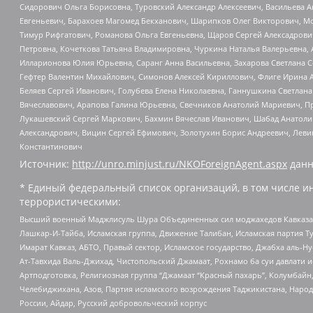
Сидорович Ольга Борисовна, Туровский Александр Алексеевич, Васильева А
Евгеньевич, Барахоев Магомед Бекханович, Шарипков Олег Викторович, М
Тимур Рифгатович, Романова Ольга Евгеньевна, Щаров Сергей Алексадрови
Петровна, Кочеткова Татьяна Владимировна, Чуркина Наталья Валерьевна, 
Илларионова Юлия Юрьевна, Саранг Анна Васильевна, Захарова Светлана 
Гефтер Валентин Михайлович, Симонов Алексей Кириллович, Флиге Ирина 
Беляев Сергей Иванович, Голубева Елена Николаевна, Ганнушкина Светлана
Вячеславович, Арапова Галина Юрьевна, Свечников Анатолий Мариевич, П
Лукашевский Сергей Маркович, Бахмин Вячеслав Иванович, Шабад Анатоли
Александрович, Вицин Сергей Ефимович, Золотухин Борис Андреевич, Леви
Константинович
Источник:
http://unro.minjust.ru/NKOForeignAgent.aspx
данн
* Единый федеральный список организаций, в том числе и
террористическими:
Высший военный Маджлисуль Шура Объединенных сил моджахедов Кавказа, Ко
Лашкар-И-Тайба, Исламская группа, Движение Талибан, Исламская партия Т
Имарат Кавказ, АБТО, Правый сектор, Исламское государство, Джабха аль-
Ат-Тавхида Валь-Джихад, Чистопольский Джамаат, Рохнамо ба суи давлати и
Артподготовка, Религиозная группа “Джамаат “Красный пахарь”, Колумбайн
Челебиджихана, Азов, Партия исламского возрождения Таджикистана, Народ
России, Айдар, Русский добровольческий корпус