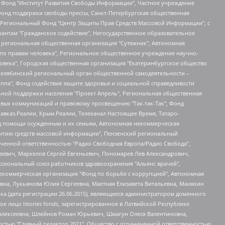
евосточное общественное движение "Маяк", Санкт-Петербургская ЛГБТ-инициативная группа "Выход", Инициативная группа ЛГБТ+ "Реверс", Алексеев Андрей Викторович, Бекбулатова Таисия Львовна, Беляев Иван Михайлович, Владыкина Елена Сергеевна, Гельман Марат Александрович, Никульшина Вероника Юрьевна, Толоконникова Надежда Андреевна, Шендерович Виктор Анатольевич, Общество с ограниченной ответственностью "Данное сообщение", Общество с ограниченной ответственностью Издательский дом "Новая глава", Айнбиндер Александра Александровна, Московский комьюнити-центр для ЛГБТ+инициатив, Благотворительный фонд развития филантропии, Deutsche Welle (Германия, Kurt-Schumacher-Strasse 3, 53113 Bonn), Борзунова Мария Михайловна, Воробьев Виктор Викторович, Голубева Анна Львовна, Константинова Алла Михайловна, Малкова Ирина Владимировна, Мурадов Мурад Абдулгалимович, Осетинская Елизавета Николаевна, Понасенков Евгений Николаевич, Ганапольский Матвей Юрьевич, Киселев Евгений Алексеевич, Борухович Ирина Григорьевна, Дремин Иван Тимофеевич, Дубровский Дмитрий Викторович, Красноярская региональная общественная организация поддержки и развития альтернативных образовательных технологий и межкультурных коммуникаций "ИНТЕРРА", Маяковская Екатерина Алексеевна, Фейгин Марк Захарович, Филимонов Андрей Викторович, Дзугкоева Регина Николаевна, Доброхотов Роман Александрович, Дудь Юрий Александрович, Елкин Сергей Владимирович, Кругликов Кирилл Игоревич, Сабунаева Мария Леонидовна, Семенов Алексей Владимирович, Шаинян Карен Багратович, Шульман Екатерина Михайловна, Асафьев Артур Валерьевич, Вахштайн Виктор Семенович, Венедиктов Алексей Алексеевич, Лушникова Екатерина Евгеньевна, Волков Леонид Михайлович, Невзоров Александр Глебович, Пархоменко Сергей Борисович, Сироткин Ярослав Николаевич, Кара-Мурза Владимир Владимирович, Баранова Наталья Владимировна, Гозман Леонид Яковлевич, Кагарлицкий Борис Юльевич, Климарев Михаил Валерьевич, Милов Владимир Станиславович, Автономная некоммерческая организация Краснодарский центр современного искусства "Типография", Моргенштерн Алишер Тагирович, Соболь Любовь Эдуардовна, Общество с ограниченной ответственностью "ЛИЗА НОРМ", Каспаров Гарри Кимович, Ходорковский Михаил Борисович, Общество с ограниченной ответственностью "Апрельские тезисы", Данилович Ирина Брониславовна, Кашин Олег Владимирович, Петров Николай Владимирович, Пивоваров Алексей Владимирович, Соколов Михаил Владимирович, Цветкова Юлия Владимировна, Чичваркин Евгений Александрович, Комитет против пыток/Команда против пыток, Общество с ограниченной ответственностью "Первый научный", Общество с ограниченной ответственностью "Вертолет и ко", Белоцерковская Вероника Борисовна, Кац Максим Евгеньевич, Лазарева Татьяна Юрьевна, Шаведдинов Руслан Табризович, Яшин Илья Валерьевич, Общество с ограниченной ответственностью "Иноагент ААВ", Алешковский Дмитрий Петрович, Альбац Евгения Марковна, Быков Дмитрий Львович, Галямина Юлия Евгеньевна, Лойко Сергей Леонидович, Мартынов Кирилл Константинович, Медведев Сергей Александрович, Крашенинников Федор Геннадиевич, Гордеева Катерина Вл