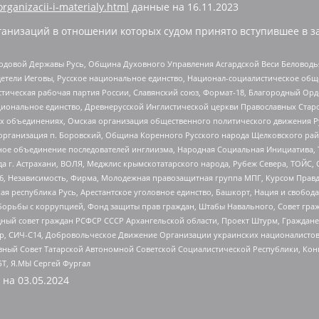
organizacii-i-materialy.html
данные на
16.11.2023
анизаций в отношении которых судом принято вступившее в з
 Родовой Державы Русь, Община Духовного Управления Асгардской Веси Беловод
детели Иеговы, Русское национальное единство, Национал-социалистическое об
истическая рабочая партия России, Славянский союз, Формат-18, Благородный Ор
ациональное единство, Древнерусской Инглистической церкви Православных Ста
ных объединениях, Омская организация общественного политического движения Р
рганизация п. Боровский, Община Коренного Русского народа Щелковского район
гиозное объединение последователей инглиизма, Народная Социальная Инициатива,
 г. Астрахани, ВОЛЯ, Меджлис крымскотатарского народа, Рубеж Севера, ТОЙС, 
6, Независимость, Фирма, Молодежная правозащитная группа МПГ, Курсом Правд
ая республика Русь, Арестантское уголовное единство, Башкорт, Нация и свобода,
орьбы с коррупцией, Фонд защиты прав граждан, Штабы Навального, Совет гражд
ный совет граждан РСФСР СССР Архангельской области, Проект Штурм, Граждане 
tsApp, СИЧ-С14, Добровольческое Движение Организации украинских националисто
ный Совет Татарской Автономной Советской Социалистической Республики, Кон
БТ, Я.МЫ Сергей Фургал
 на
03.05.2024