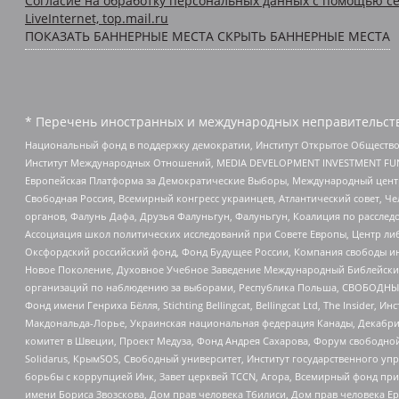
Согласие на обработку персональных данных с помощью се
LiveInternet, top.mail.ru
ПОКАЗАТЬ БАННЕРНЫЕ МЕСТА
СКРЫТЬ БАННЕРНЫЕ МЕСТА
* Перечень иностранных и международных неправительств
Национальный фонд в поддержку демократии, Институт Открытое Общество
Институт Международных Отношений, MEDIA DEVELOPMENT INVESTMENT FUND,
Европейская Платформа за Демократические Выборы, Международный цент
Свободная Россия, Всемирный конгресс украинцев, Атлантический совет, Ч
органов, Фалунь Дафа, Друзья Фалуньгун, Фалуньгун, Коалиция по рассле
Ассоциация школ политических исследований при Совете Европы, Центр ли
Оксфордский российский фонд, Фонд Будущее России, Компания свободы ин
Новое Поколение, Духовное Учебное Заведение Международный Библейский
организаций по наблюдению за выборами, Республика Польша, СВОБОДНЫЙ
Фонд имени Генриха Бёлля, Stichting Bellingcat, Bellingcat Ltd, The Inside
Макдональда-Лорье, Украинская национальная федерация Канады, Декабрис
комитет в Швеции, Проект Медуза, Фонд Андрея Сахарова, Форум свободной 
Solidarus, КрымSOS, Свободный университет, Институт государственного у
борьбы с коррупцией Инк, Завет церквей TCCN, Агора, Всемирный фонд при
имени Бориса Звозскова, Дом прав человека Тбилиси, Дом прав человека Ер