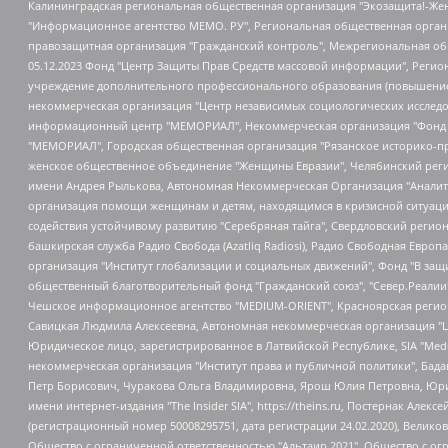
Калининградская региональная общественная организация "Экозащита!-Женсовет", Фонд содействия защите прав и свобод граждан "Общественный вердикт", Фонд "Институт Развития Свободы Информации", Частное учреждение "Информационное агентство МЕМО. РУ", Региональная общественная организация "Общественная комиссия по сохранению наследия академика Сахарова", Фонд поддержки свободы прессы, Санкт-Петербургская общественная правозащитная организация "Гражданский контроль", Межрегиональная общественная организация "Информационно-просветительский центр "Мемориал", Региональный Фонд "Центр Защиты Прав Средств Массовой Информации", с 05.12.2023 Фонд "Центр Защиты Прав Средств массовой информации", Региональная общественная благотворительная организация помощи беженцам и мигрантам "Гражданское содействие", Негосударственное образовательное учреждение дополнительного профессионального образования (повышение квалификации) специалистов "АКАДЕМИЯ ПО ПРАВАМ ЧЕЛОВЕКА", Свердловская региональная общественная организация "Сутяжник", Автономная некоммерческая организация "Центр независимых социологических исследований", Союз общественных объединений "Российский исследовательский центр по правам человека", Региональное общественное учреждение научно-информационный центр "МЕМОРИАЛ", Некоммерческая организация "Фонд защиты гласности", Автономная некоммерческая организация "Институт прав человека", Городская общественная организация "Екатеринбургское общество "МЕМОРИАЛ", Городская общественная организация "Рязанское историко-просветительское и правозащитное общество "Мемориал" (Рязанский Мемориал), Челябинский региональный орган общественной самодеятельности – женское общественное объединение "Женщины Евразии", Челябинский региональный орган общественной самодеятельности "Уральская правозащитная группа", Фонд содействия защите здоровья и социальной справедливости имени Андрея Рылькова, Автономная Некоммерческая Организация "Аналитический Центр Юрия Левады", Автономная некоммерческая организация социальной поддержки населения "Проект Апрель", Региональная общественная организация помощи женщинам и детям, находящимся в кризисной ситуации "Информационно-методический центр "Анна", Фонд содействия развитию массовых коммуникаций и правовому просвещению "Так-так-Так", Фонд содействия устойчивому развитию "Серебряная тайга", Свердловский региональный общественный фонд социальных проектов "Новое время", "Idel.Реалии", Кавказ.Реалии, Крым.Реалии, Телеканал Настоящее Время, Татаро-башкирская служба Радио Свобода (Azatliq Radiosi), Радио Свободная Европа/Радио Свобода (PCE/PC), "Сибирь.Реалии", "Фактограф", Благотворительный фонд помощи осужденным и их семьям, Автономная некоммерческая организация "Институт глобализации и социальных движений", Фонд "В защиту прав заключенных", Частное учреждение "Центр поддержки и содействия развитию средств массовой информации", Пензенский региональный общественный благотворительный фонд "Гражданский союз", "Север.Реалии", Некоммерческая организация Фонд "Правовая инициатива", Общество с ограниченной ответственностью "Радио Свободная Европа/Радио Свобода", Чешское информационное агентство "MEDIUM-ORIENT", Красноярская региональная общественная организация "Мы против СПИДа", Камалягин Денис Николаевич, Маркелов Сергей Евгеньевич, Пономарев Лев Александрович, Савицкая Людмила Алексеевна, Автоно