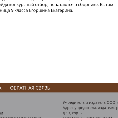
ойдя конкурсный отбор, печатаются в сборнике. В этом
ница 9 класса Егоршина Екатерина.
А
ОБРАТНАЯ СВЯЗЬ
Учредитель и издатель ООО 
Адрес учредителя, издателя, р
зи
д.13, кор. 2