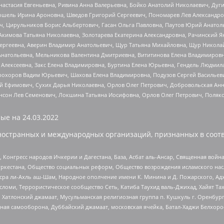
настасия Евгеньевна, Ривина Анна Валерьевна, Бойко Анатолий Николаевич, Дуг
ошель Ирина Ароновна, Шведов Григорий Сергеевич, Пономарев Лев Александро
ч, Цирульников Борис Альбертович, Гасан Ольга Павловна, Паутов Юрий Анато
Акимова Татьяна Николаевна, Золотарева Екатерина Александровна, Рачинский Я
Сергеевна, Аверин Владимир Анатольевич, Щур Татьяна Михайловна, Щур Никола
Анатольевна, Мельникова Валентина Дмитриевна, Вититинова Елена Владимировн
 Алексеевна, Закс Елена Владимировна, Буртина Елена Юрьевна, Гендель Людмил
рохоров Вадим Юрьевич, Шахова Елена Владимировна, Подузов Сергей Васильеви
й Ефимович, Сухих Дарья Николаевна, Орлов Олег Петрович, Добровольская Анн
нсон Лев Семенович, Локшина Татьяна Иосифовна, Орлов Олег Петрович, Поляк
ые на
24.03.2022
ностранных и международных организаций, признанных в соотв
нгресс народов Ичкерии и Дагестана, База, Асбат аль-Ансар, Священная война,
уркестана, Общество социальных реформ, Общество возрождения исламского насл
Нусра ли-Ахль аш-Шам, Народное ополчение имени К. Минина и Д. Пожарского, Ад
сломи, Террористическое сообщество Сеть, Катиба Таухид валь-Джихад, Хайят Тах
, Хатлонский джамаат, Мусульманская религиозная группа п. Кушкуль г. Оренбу
ная самооборона, Дуббайский джамаат, московская ячейка, Батал-Хаджи Белхор