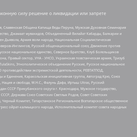
аконную силу решение о ликвидации или запрете
ья, Славянская Община Капища Веды Перуна, Мужская Духовная Семинария
щество, Джамаат мувахидов, Объединенный Вилайат Кабарды, Балкарии и
ден Дьявола, Армия воли народа, Национальная Социалистическая
роверов-Инглингов, Русский общенациональный союз, Движение против
усское национальное единство, Северное Братство, Клуб Болельщиков
а, Правый сектор, УНА - УНСО, Украинская повстанческая армия, Тризуб
 TulaSkins, Этнополитическое объединение Русские, Русское национальное
О противодействии экстремистской деятельности, РЕВТАТПОД,
ы и Единения, Каракольская инициативная группа, Автоград Крю, Союз
 Нация и свобода, W.H.С., Фалунь Дафа, Иртыш Ultras, Русский
ан СССР Прикубанского округа г. Краснодара, Мужское государство,
СССР, Держава Союз Советских Светлых Родов, Совет Советских
в, Черный Комитет, Татарстанское Региональное Всетатарское общественное
гресс ойрат-калмыцкого народа, Исполнительный комитет совета народных