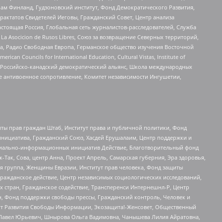
Чам Финланд, Гудзоновский институт, Фонд Демократического Развития,
актатов Свидетелей Иеговы, Гражданский Совет, Центр анализа
астоящая Россия, Глобальная сеть журналистов-расследователей, Служба
a Asocicion de Rusos Libres, Союз за возвращение Северных территорий,
еста, Радио Свободная Европа, Германское общество изучения Восточной
ouncils for International Education, Cultural Vistas, Institute of
, Российско-канадский демократический альянс, Школа международных
е антивоенное сопротивление, Комитет независимости Ингушетии,
ты прав граждан Штаб, Институт права и публичной политики, Фонд
инициатива, Гражданский Союз, Хасдей Ерушалаим, Центр поддержки и
социально-информационных инициатив Действие, Благотворительный фонд
Так, Сова, центр Анна, Проект Апрель, Самарская губерния, Эра здоровья,
я группа, Женщины Евразии, Институт прав человека, Фонд защиты
Гражданское действие, Центр независимых социологических исследований,
стран, Гражданское содействие, Трансперенси Интернешнл-Р, Центр
н, Фонд поддержки свободы прессы, Гражданский контроль, Человек и
тут Развития Свободы Информации, Экозащита!-Женсовет, Общественный
й Павел Юрьевич, Шнырова Ольга Вадимовна, Чанышева Лилия Айратовна,