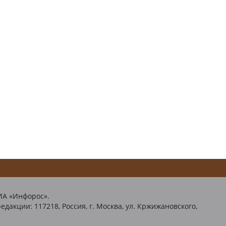
ИА «Инфорос».
едакции: 117218, Россия, г. Москва, ул. Кржижановского,