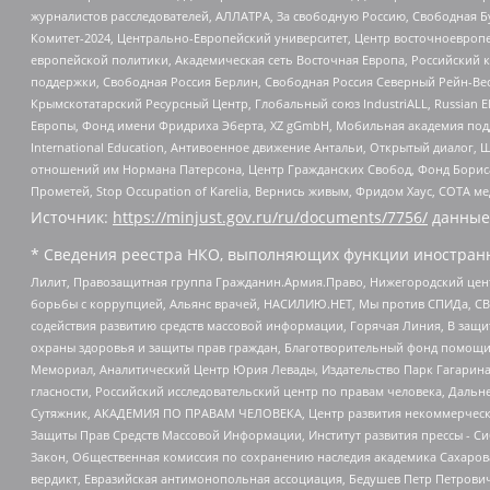
журналистов расследователей, АЛЛАТРА, За свободную Россию, Свободная Б
Комитет-2024, Центрально-Европейский университет, Центр восточноевроп
европейской политики, Академическая сеть Восточная Европа, Российский к
поддержки, Свободная Россия Берлин, Свободная Россия Северный Рейн-Вест
Крымскотатарский Ресурсный Центр, Глобальный союз IndustriALL, Russian E
Европы, Фонд имени Фридриха Эберта, XZ gGmbH, Мобильная академия поддержк
International Education, Антивоенное движение Антальи, Открытый диало
отношений им Нормана Патерсона, Центр Гражданских Свобод, Фонд Бориса
Прометей, Stop Occupation of Karelia, Вернись живым, Фридом Хаус, СОТА 
Источник:
https://minjust.gov.ru/ru/documents/7756/
данные
* Сведения реестра НКО, выполняющих функции иностранн
Лилит, Правозащитная группа Гражданин.Армия.Право, Нижегородский цент
борьбы с коррупцией, Альянс врачей, НАСИЛИЮ.НЕТ, Мы против СПИДа, СВЕ
содействия развитию средств массовой информации, Горячая Линия, В защ
охраны здоровья и защиты прав граждан, Благотворительный фонд помощи ос
Мемориал, Аналитический Центр Юрия Левады, Издательство Парк Гагарина
гласности, Российский исследовательский центр по правам человека, Даль
Сутяжник, АКАДЕМИЯ ПО ПРАВАМ ЧЕЛОВЕКА, Центр развития некоммерческих
Защиты Прав Средств Массовой Информации, Институт развития прессы - Си
Закон, Общественная комиссия по сохранению наследия академика Сахаров
вердикт, Евразийская антимонопольная ассоциация, Бедушев Петр Петрови