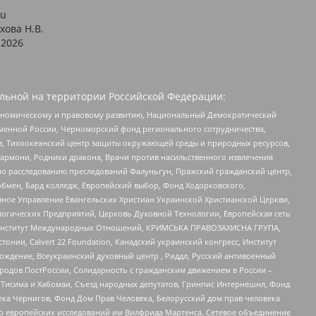
ru
хова Н.В.
2026
льной на территории Российской Федерации:
кономическому и правовому развитию, Национальный Демократический
менной России, Черноморский фонд регионального сотрудничества,
, Тихоокеанский центр защиты окружающей среды и природных ресурсов,
 Хармони, Родники дракона, Врачи против насильственного извлечения
по расследованию преследований Фалуньгун, Пражский гражданский центр,
бмен, Бард колледж, Европейский выбор, Фонд Ходорковского,
ное Управление Евангельских Христиан Украинской Христианской Церкви,
огических Предприятий, Церковь Духовной Технологии, Европейская сеть
ий Институт Международных Отношений, КРИМСЬКА ПРАВОЗАХИСНА ГРУПА,
стонии, Calvert 22 Foundation, Канадский украинский конгресс, Институт
ждение, Всеукраинский духовный центр , Риддл, Русский антивоенный
ародов ПостРоссии, Солидарность с гражданским движением в России –
в Тисима и Хабомаи, Съезд народных депутатов, Гринпис Интернешнл, Фонд
ека Чернигов, Фонд Дом Прав Человека, Белорусский дом прав человека
нтр европейских исследований им Вилфрида Мартенса, Сетевое объединение