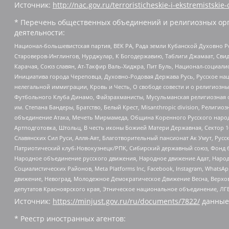
Источник:
http://nac.gov.ru/terroristicheskie-i-ekstremistskie-
* Перечень общественных объединений и религиозных орг
деятельности:
Национал-большевистская партия, ВЕК РА, Рада земли Кубанской Духовно
Староверов-Инглингов, Нурджулар, К Богодержавию, Таблиги Джамаат, Сви
Карачая, Союз славян, Ат-Такфир Валь-Хиджра, Пит Буль, Национал-социал
Инициатива города Череповца, Духовно-Родовая Держава Русь, Русское н
нелегальной иммиграции, Кровь и Честь, О свободе совести и о религиоз
Футбольного Клуба Динамо, Файзрахманисты, Мусульманская религиозная о
им. Степана Бандеры, Братство, Белый Крест, Misanthropic division, Рели
объединение Атака, Мечеть Мирмамеда, Община Коренного Русского народа
Артподготовка, Штольц, В честь иконы Божией Матери Державная, Сектор 1
Славянских Сил Руси, Алля-Аят, Благотворительный пансионат Ак Умут, Русск
Патриотический клуб-Новокузнецк/РПК, Сибирский державный союз, Фонд б
Народное объединение русского движения, Народное движение Адат, Народ
Социалистических Районов, Meta Platforms Inc, Facebook, Instagram, Wha
движение, Невоград, Молодежное Демократическое Движение Весна, Верхов
депутатов Красноярского края, Этническое национальное объединение, ЛГ
Источник:
https://minjust.gov.ru/ru/documents/7822/
данные
* Реестр иностранных агентов: