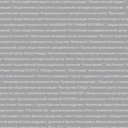
мная некоммерческая организация "Центр по работе с проблемой насилия "НАСИЛИЮ.НЕТ", Межрегиональный профессиональный союз работников здравоохранения "Альянс врачей", Юридическое лицо, зарегистрированное в Латвийской Республике, SIA "Medusa Project" (регистрационный номер 40103797863, дата регистрации 10.06.2014), Некоммерческая организация "Фонд по борьбе с коррупцией", Автономная некоммерческая организация "Институт права и публичной политики", Баданин Роман Сергеевич, Гликин Максим Александрович, Железнова Мария Михайловна, Лукьянова Юлия Сергеевна, Маетная Елизавета Витальевна, Маняхин Петр Борисович, Чуракова Ольга Владимировна, Ярош Юлия Петровна, Юридическое лицо "The Insider SIA", зарегистрированное в Риге, Латвийская Республика (дата регистрации 26.06.2015), являющееся администратором доменного имени интернет-издания "The Insider SIA", https://theins.ru, Постернак Алексей Евгеньевич, Рубин Михаил Аркадьевич, Анин Роман Александрович, Юридическое лицо Istories fonds, зарегистрированное в Латвийской Республике (регистрационный номер 50008295751, дата регистрации 24.02.2020), Великовский Дмитрий Александрович, Долинина Ирина Николаевна, Мароховская Алеся Алексеевна, Шлейнов Роман Юрьевич, Шмагун Олеся Валентиновна, Общество с ограниченной ответственностью "Альтаир 2021", Общество с ограниченной ответственностью "Вега 2021", Общество с ограниченной ответственностью "Главный редактор 2021", Общество с ограниченной ответственностью "Ромашки монолит", Важенков Артем Валерьевич, Ивановская областная общественная организация "Центр гендерных исследований", Гурман Юрий Альбертович, Медиапроект "ОВД-Инфо", Егоров Владимир Владимирович, Жилинский Владимир Александрович, Общество с ограниченной ответственностью "ЗП", Иванова София Юрьевна, Карезина Инна Павловна, Кильтау Екатерина Викторовна, Петров Алексей Викторович, Пискунов Сергей Евгеньевич, Смирнов Сергей Сергеевич, Тихонов Михаил Сергеевич, Общество с ограниченной ответственностью "ЖУРНАЛИСТ-ИНОСТРАННЫЙ АГЕНТ", Арапова Галина Юрьевна, Вольтская Татьяна Анатольевна, Американская компания "Mason G.E.S. Anonymous Foundation" (США), являющаяся владельцем интернет-издания https://mnews.world/, Компания "Stichting Bellingcat", зарегистрированная в Нидерландах (дата регистрации 11.07.2018), Захаров Андрей Вячеславович, Клепиковская Екатерина Дмитриевна, Общество с ограниченной ответственностью "МЕМО", Перл Роман Александрович, Симонов Евгений Алексеевич, Соловьева Елена Анатольевна, Сотников Даниил Владимирович, Сурначева Елизавета Дмитриевна, Автономная некоммерческая организация по защите прав человека и информированию населения "Якутия – Наше Мнение", Общество с ограниченной ответственностью "Москоу диджитал медиа", с 26.01.2023 Общество с ограниченной ответственностью "Чайка Белые сады", Ветошкина Валерия Валерьевна, Заговора Максим Александрович, Межрегиональное общественное движение "Российская ЛГБТ - сеть", Оленичев Максим Владимирович, Павлов Иван Юрьевич, Скворцова Елена Сергеевна, Общество с ограниченной ответственностью "Как бы инагент", Кочетков Игорь Викторович, Общество с ограниченной ответственностью "Честные выборы", Еланчик Олег Александрович, Общество с ограниченной ответственностью "Нобелевский призыв", Гималова Регина Эмилевна, Григорьев Андрей Валерьевич, Григорьева Алина Александровна, Ассоциация по содействию защите прав призывников, альтернативнослужащих и военнослужащих "Правозащитная группа "Гражданин.Армия.Право", Хисамова Регина Фаритовна, Автономная некоммерческая организация по реализации социально-правовых программ "Лилит", Дальн