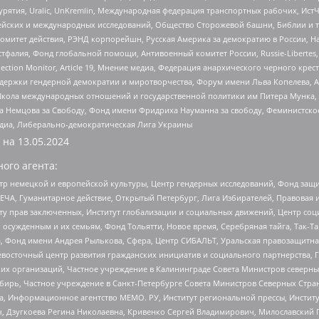
урятия, Uralic, UnKremlin, Международная федерация транспортных рабочих, Ист
ейских и международных исследований, Общество Сторожевой башни, Библии и тр
омитет действия, РЭНД корпорейшн, Русская Америка за демократию в России, Н
фалия, Фонд глобальной помощи, Антивоенный комитет России, Russie-Libertes, L
lection Monitor, Article 19, Мнение медиа, Федерация анархического черного кр
и гендерной демократии и миротворчества, Форум имени Льва Копелева, American C
г, Школа международных отношений и государственной политики им Питера Мунка
 Немцова за Свободу, Фонд имени Фридриха Науманна за свободу, Феминистско
медиа, Либерально-демократическая Лига Украины
 на
13.05.2024
ого агента:
р немецкой и европейской культуры, Центр гендерных исследований, Фонд защи
ЧА, Гуманитарное действие, Открытый Петербург, Лига Избирателей, Правовая 
иту прав заключенных, Институт глобализации и социальных движений, Центр 
ужденным и их семьям, Фонд Тольятти, Новое время, Серебряная тайга, Так-Так-
, Фонд имени Андрея Рылькова, Сфера, Центр СИБАЛЬТ, Уральская правозащитна
невосточный центр развития гражданских инициатив и социального партнерства, 
 организаций, Частное учреждение в Калининграде Совета Министров северных 
бирь, Частное учреждение в Санкт-Петербурге Совета Министров Северных Стра
а, Информационное агентство МЕМО. РУ, Институт региональной прессы, Инсти
ч, Дзугкоева Регина Николаевна, Кривенко Сергей Владимирович, Милославски