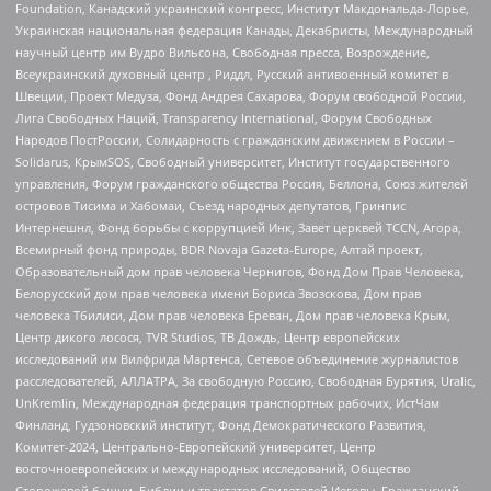
Foundation, Канадский украинский конгресс, Институт Макдональда-Лорье,
Украинская национальная федерация Канады, Декабристы, Международный
научный центр им Вудро Вильсона, Свободная пресса, Возрождение,
Всеукраинский духовный центр , Риддл, Русский антивоенный комитет в
Швеции, Проект Медуза, Фонд Андрея Сахарова, Форум свободной России,
Лига Свободных Наций, Transparеncy International, Форум Свободных
Народов ПостРоссии, Солидарность с гражданским движением в России –
Solidarus, КрымSOS, Свободный университет, Институт государственного
управления, Форум гражданского общества Россия, Беллона, Союз жителей
островов Тисима и Хабомаи, Съезд народных депутатов, Гринпис
Интернешнл, Фонд борьбы с коррупцией Инк, Завет церквей TCCN, Агора,
Всемирный фонд природы, BDR Novaja Gazeta-Europe, Алтай проект,
Образовательный дом прав человека Чернигов, Фонд Дом Прав Человека,
Белорусский дом прав человека имени Бориса Звозскова, Дом прав
человека Тбилиси, Дом прав человека Ереван, Дом прав человека Крым,
Центр дикого лосося, TVR Studios, ТВ Дождь, Центр европейских
исследований им Вилфрида Мартенса, Сетевое объединение журналистов
расследователей, АЛЛАТРА, За свободную Россию, Свободная Бурятия, Uralic,
UnKremlin, Международная федерация транспортных рабочих, ИстЧам
Финланд, Гудзоновский институт, Фонд Демократического Развития,
Комитет-2024, Центрально-Европейский университет, Центр
восточноевропейских и международных исследований, Общество
Сторожевой башни, Библии и трактатов Свидетелей Иеговы, Гражданский