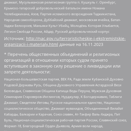
джамаат, Мусульманская религиозная группа п. Кушкуль г. Оренбург,
Крымско-татарский добровольческий батальон имени Номана
Челебиджихана, Азов, Партия исламского возрождения Таджикистана,
Народная самооборона, Дуббайский джамаат, московская ячейка, Батал-
Хаджи Белхороев, Маньяки Культ Убийц, Молодёжь Которая Улыбается,
Легион Свобода России, Айдар, Русский добровольческий корпус
Источник:
http://nac.gov.ru/terroristicheskie-i-ekstremistskie-
organizacii-i-materialy.html
данные на
16.11.2023
* Перечень общественных объединений и религиозных
организаций в отношении которых судом принято
вступившее в законную силу решение о ликвидации или
запрете деятельности:
Национал-большевистская партия, ВЕК РА, Рада земли Кубанской Духовно
Родовой Державы Русь, Община Духовного Управления Асгардской Веси
Беловодья, Славянская Община Капища Веды Перуна, Мужская Духовная
Семинария Староверов-Инглингов, Нурджулар, К Богодержавию, Таблиги
Джамаат, Свидетели Иеговы, Русское национальное единство, Национал-
социалистическое общество, Джамаат мувахидов, Объединенный Вилайат
Кабарды, Балкарии и Карачая, Союз славян, Ат-Такфир Валь-Хиджра, Пит
Буль, Национал-социалистическая рабочая партия России, Славянский союз,
Формат-18, Благородный Орден Дьявола, Армия воли народа,