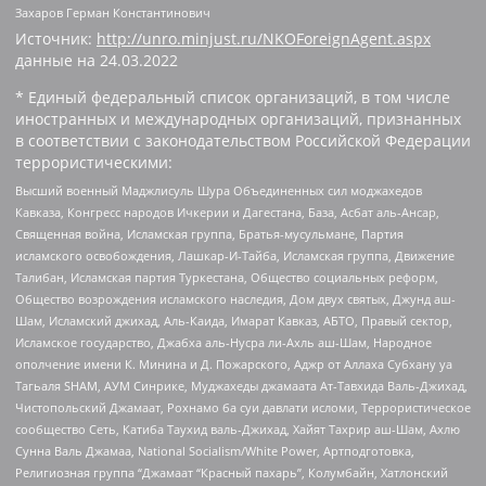
Захаров Герман Константинович
Источник:
http://unro.minjust.ru/NKOForeignAgent.aspx
данные на
24.03.2022
* Единый федеральный список организаций, в том числе
иностранных и международных организаций, признанных
в соответствии с законодательством Российской Федерации
террористическими:
Высший военный Маджлисуль Шура Объединенных сил моджахедов
Кавказа, Конгресс народов Ичкерии и Дагестана, База, Асбат аль-Ансар,
Священная война, Исламская группа, Братья-мусульмане, Партия
исламского освобождения, Лашкар-И-Тайба, Исламская группа, Движение
Талибан, Исламская партия Туркестана, Общество социальных реформ,
Общество возрождения исламского наследия, Дом двух святых, Джунд аш-
Шам, Исламский джихад, Аль-Каида, Имарат Кавказ, АБТО, Правый сектор,
Исламское государство, Джабха аль-Нусра ли-Ахль аш-Шам, Народное
ополчение имени К. Минина и Д. Пожарского, Аджр от Аллаха Субхану уа
Тагьаля SHAM, АУМ Синрике, Муджахеды джамаата Ат-Тавхида Валь-Джихад,
Чистопольский Джамаат, Рохнамо ба суи давлати исломи, Террористическое
сообщество Сеть, Катиба Таухид валь-Джихад, Хайят Тахрир аш-Шам, Ахлю
Сунна Валь Джамаа, National Socialism/White Power, Артподготовка,
Религиозная группа “Джамаат “Красный пахарь”, Колумбайн, Хатлонский