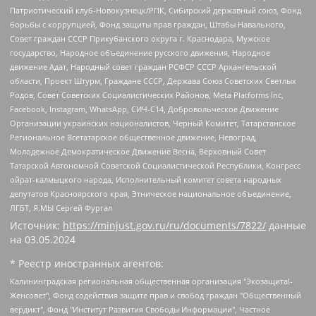
Патриотический клуб-Новокузнецк/РПК, Сибирский державный союз, Фонд
борьбы с коррупцией, Фонд защиты прав граждан, Штабы Навального,
Совет граждан СССР Прикубанского округа г. Краснодара, Мужское
государство, Народное объединение русского движения, Народное
движение Адат, Народный совет граждан РСФСР СССР Архангельской
области, Проект Штурм, Граждане СССР, Держава Союз Советских Светлых
Родов, Совет Советских Социалистических Районов, Meta Platforms Inc,
Facebook, Instagram, WhatsApp, СИЧ-С14, Добровольческое Движение
Организации украинских националистов, Черный Комитет, Татарстанское
Региональное Всетатарское общественное движение, Невоград,
Молодежное Демократическое Движение Весна, Верховный Совет
Татарской Автономной Советской Социалистической Республики, Конгресс
ойрат-калмыцкого народа, Исполнительный комитет совета народных
депутатов Красноярского края, Этническое национальное объединение,
ЛГБТ, Я.МЫ Сергей Фургал
Источник:
https://minjust.gov.ru/ru/documents/7822/
данные
на
03.05.2024
* Реестр иностранных агентов:
Калининградская региональная общественная организация "Экозащита!-Женсовет", Фонд содействия защите прав и свобод граждан "Общественный вердикт", Фонд "Институт Развития Свободы Информации", Частное учреждение "Информационное агентство МЕМО. РУ", Региональная общественная организация "Общественная комиссия по сохранению наследия академика Сахарова", Фонд поддержки свободы прессы, Санкт-Петербургская общественная правозащитная организация "Гражданский контроль", Межрегиональная общественная организация "Информационно-просветительский центр "Мемориал", Региональный Фонд "Центр Защиты Прав Средств Массовой Информации", с 05.12.2023 Фонд "Центр Защиты Прав Средств массовой информации", Региональная общественная благотворительная организация помощи беженцам и мигрантам "Гражданское содействие", Негосударственное образовательное учреждение дополнительного профессионального образования (повышение квалификации) специалистов "АКАДЕМИЯ ПО ПРАВАМ ЧЕЛОВЕКА", Свердловская региональная общественная организация "Сутяжник", Автономная некоммерческая организация "Центр независимых социологических исследований", Союз общественных объединений "Российский исследовательский центр по правам человека", Региональное общественное учреждение научно-информационный центр "МЕМОРИАЛ", Некоммерческая организация "Фонд защиты гласности", Автономная некоммерческая организация "Институт прав человека", Городская общественная организация "Екатеринбургское общество "МЕМОРИАЛ", Городская общественная организация "Рязанское историко-просветительское и правозащитное общество "Мемориал" (Рязанский Мемориал), Челябинский региональный орган общественной самодеятельности – женское общественное объединение "Женщины Евразии", Челябинский региональный орган общественной самодеятельности "Уральская правозащитная группа", Фонд содействия защите здоровья и социальной справедливости имени Андрея Рылькова, Автономная Некоммерческая Организация "Аналитический Центр Юрия Левады", Автономная некоммерческая организация социальной поддержки населения "Проект Апрель", Региональная общественная организация помощи женщинам и детям, находящимся в кризисной ситуации "Информационно-методический центр "Анна", Фонд содействия развитию массовых коммуникаций и правовому просвещению "Так-так-Так", Фонд содействия устойчивому развитию "Серебряная тайга", Свердловский региональный общественный фонд социальных проектов "Новое время", "Idel.Реалии", Кавказ.Реалии, Крым.Реалии, Телеканал Настоящее Время, Татаро-башкирская служба Радио Свобода (Azatliq Radiosi), Радио Свободная Европа/Радио Свобода (PCE/PC), "Сибирь.Реалии", "Фактограф", Благотворительный фонд помощи осужденным и их семьям, Автономная некоммерческая организация "Институт глобализации и социальных движений", Фонд "В защиту прав заключенных", Частное учреждение "Центр поддержки и содействия развитию средств массовой информации", Пензенский региональный общественный благотворительный фонд "Гражданский союз", "Север.Реалии", Некоммерческая организация Фонд "Правовая инициатива", Общество с ограниченной ответственностью "Радио Свободная Европа/Радио Свобода", Чешское информационное агентство "MEDIUM-ORIENT", Красноярская региональная общественная организация "Мы против СПИДа", Камалягин Денис Николаевич, Маркелов Сергей Евгеньевич, Пономарев Лев Александрович, Савицкая Людмила Алексеевна, Автономная некоммерческая организация "Центр по работе с проблемой насилия "НАСИЛИЮ.НЕТ", Межрегиональный профессиональный союз работников здравоохранения "Альянс врачей", Юридическое лицо, зарегистрированное в Латвийской Республике, SIA "Medusa Project" (регистрационный номер 40103797863, дата регистрации 10.06.2014), Некоммерческая организация "Фонд по борьбе с коррупцией", Автономная некоммерческая организация "Институт права и публичной политики", Баданин Роман Сергеевич, Гликин Максим Александрович, Железнова Мария Михайловна, Лукьянова Юлия Сергеевна, Маетная Елизавета Витальевна, Маняхин Петр Борисович, Чуракова Ольга Владимировна, Ярош Юлия Петровна, Юридическое лицо "The Insider SIA", зарегистрированное в Риге, Латвийская Республика (дата регистрации 26.06.2015), являющееся администратором доменного имени интернет-издания "The Insider SIA", https://theins.ru, Постернак Алексей Евгеньевич, Рубин Михаил Аркадьевич, Анин Роман Александрович, Юридическое лицо Istories fonds, зарегистрированное в Латвийской Республике (регистрационный номер 50008295751, дата регистрации 24.02.2020), Великовский Дмитрий Александрович, Долинина Ирина Николаевна, Мароховская Алеся Алексеевна, Шлейнов Роман Юрьевич, Шмагун Олеся Валентиновна, Общество с ограниченной ответственностью "Альтаир 2021", Общество с ограниченной ответственностью "Вега 2021", Общество с ограниченной ответственностью "Главный редактор 2021", Общество с ограниченной ответственностью "Ромашки монолит", Важенков Артем Валерьевич, Ивановская областная общественная организация "Центр гендерных исследований", Гурман Юрий Альбертович, Медиапроект "ОВД-Инфо", Егоров Владимир Владимирович, Жилинский Владимир Александрович, Общество с ограниченной ответственностью "ЗП", Иванова София Юрьевна, Карезина Инна Павловна, Кильтау Екатерина Викторовна, Петров Алексей Викторович, Пискунов Сергей Евгеньевич, Смирнов Сергей Сергеевич, Тихонов Михаил Сергеевич, Общество с ограниченной ответственностью "ЖУРНАЛИСТ-ИНОСТРАННЫЙ АГЕНТ", Арапова Галина Юрьевна, Вольтская Татьяна Анатольевна, Американская компания "Mason G.E.S. Anonymous Foundation" (США), являющаяся владельцем интернет-издания https://mnews.world/, Компания "Stichting Bellingcat", зарегистрированная в Нидерландах (дата регистрации 11.07.2018), Захаров Андрей Вячеславович, Клепиковская Екатерина Дмитриевна, Общество с ограниченной ответственностью "МЕМО", Перл Роман Александрович, Симонов Евгений Алексеевич, Соловьева Елена Анатольевна, Сотников Даниил Владимирович, Сурначева Елизавета Дмитриевна, Автономная некоммерческая организация по защите прав человека и информированию населения "Якутия – Наше Мнение", Общество с ограниченной ответственностью "Москоу диджитал медиа", с 26.01.2023 Общество с ограниченной ответственностью "Чайка Белые сады", Ветошкина Валерия Валерьевна, Заговора Максим Александрович, Межрегиональное общественное движение "Российская ЛГБТ - сеть", Оленичев Максим Владимирович, Павлов Иван Юрьевич, Скворцова Елена Сергеевна, Общество с ограниченной ответственностью "Как бы инагент", Кочетков Игорь Викторович, Общество с ограниченной ответственностью "Честные выборы", Еланчик Олег Александрович, Общество с ограниченной ответственностью "Нобелевский призыв", Гималова Регина Эмилевна, Григорьев Андрей Валерьевич, Григорьева Алина Александровна, Ассоциация по содействию защите прав призывников, альтернативнослужащих и военнослужащих "Правозащитная группа "Гражданин.Армия.Право", Хисамова Регина Фаритовна, Автономная некоммерческая организация по реализации социально-правовых программ "Лилит", Дальневосточное общественное движение "Маяк", Санкт-Петербургская ЛГБТ-инициативная группа "Выход", Инициативная группа ЛГБТ+ "Реверс", Алексеев Андрей Викторович, Бекбулатова Таисия Львовна, Беляев Иван Михайлович, Владыкина Елена Сергеевна, Гельман Марат Александрович, Никульшина Вероника Юрьевна, Толоконникова Надежда Андреевна, Шендерович Виктор Анатольевич, Общество с ограниченной ответственностью "Данное сообщение", Общество с ограниченной ответственностью Издательский дом "Новая глава", Айнбиндер Александра Александровна, Московский комьюнити-центр для ЛГБТ+инициатив, Благотворительный фонд развития филантропии, Deutsche Welle (Германия, Kurt-Schumacher-Strasse 3, 53113 Bonn), Борзунова Мария Михайловна, Воробьев Виктор Викторович, Голубева Анна Львовна, Константинова Алла Михайловна, Малкова Ирина Владимировна, Мурадов Мурад Абдулгалимович, Осетинская Елизавета Николаевна, Понасенков Евгений Николаевич, Ганапольский Матвей Юрьевич, Киселев Евгений Алексеевич, Борухович Ирина Григорьевна, Дремин Иван Тимофеевич, Дубровский Дмитрий Викторович, Красноярская региональная общественная организация поддержки и развития альтернативных образовательных технологий и межкультурных коммуникаций "ИНТЕРРА", Маяковская Екатерина Алексеевна, Фейгин Марк Захарович, Филимонов Андрей Викторович, Дзугкоева Регина Николаевна, Доброхотов Роман Александрович, Дудь Юрий Александрович, Елкин Сергей Владимирович, Кругликов Кирилл Игоревич, Сабунаева Мария Леонидовна, Семенов Алексей Владимирович, Шаинян Карен Багратович, Шульман Екатерина Михайловна, Асафьев Артур Валерьевич, Вахштайн Виктор Семенович, Венедиктов Алексей Алексеевич, Лушникова Екатерина Евгеньевна, Волков Леонид Михайлович, Невзоров Александр Глебович, Пархоменко Сергей Борисович, Сироткин Ярослав Николаевич, Кара-Мурза Владимир Владимирович, Баранова Наталья Владимировна, Гозман Леонид Яковлевич, Кагарлицкий Борис Юльевич, Климарев Михаил Валерьевич, Милов Владимир Станиславович, Автономная некоммерческая организация Краснодарский центр современного искусства "Типография", Моргенштерн Алишер Тагирович, Соболь Любовь Эдуардовна, Общество с ограниченной ответственностью "ЛИЗА НОРМ", Каспаров Гарри Кимович, Ходорковский Михаил Борисович, Общество с ограниченной ответственностью "Апрельские тезисы", Данилович Ирина Брониславовна, Кашин Олег Владимирович, Петров Николай Владимирович, Пивоваров Алексей Владимирович, Соколов Михаил Владимирович, Цветкова Юлия Владимировна, Чичваркин Евгений Александрович, Комитет против пыток/Команда против пыток, Общество с ограниченной ответственностью "Первый научный", Общество с ограниченной ответственностью "Вертолет и ко", Белоцерковская Вероника Борисовна, Кац Максим Евгеньевич, Лазарева Татьяна Юрьевна, Шаведдинов Руслан Табризович, Яшин Илья Валерьевич, Общество с ограниченной ответственностью "Иноагент ААВ", Алешковский Дмитрий Петрович, Альбац Евгения Марковна, Быков Дмитрий Львович, Галямина Юлия Евгеньевна, Лойко Сергей Леонидович, Мартынов Кирилл Константинович, Медведев Сергей Александрович, Крашенинников Федор Геннадиевич, Гордеева Катерина Вл