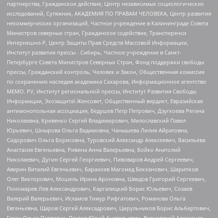
партнерства, Гражданское действие, Центр независимых социологических
исследований, Сутяжник, АКАДЕМИЯ ПО ПРАВАМ ЧЕЛОВЕКА, Центр развития
некоммерческих организаций, Частное учреждение в Калининграде Совета
Министров северных стран, Гражданское содействие, Трансперенси
Интернешнл-Р, Центр Защиты Прав Средств Массовой Информации,
Институт развития прессы - Сибирь, Частное учреждение в Санкт-
Петербурге Совета Министров Северных Стран, Фонд поддержки свободы
прессы, Гражданский контроль, Человек и Закон, Общественная комиссия
по сохранению наследия академика Сахарова, Информационное агентство
МЕМО. РУ, Институт региональной прессы, Институт Развития Свободы
Информации, Экозащита!-Женсовет, Общественный вердикт, Евразийская
антимонопольная ассоциация, Бедушев Петр Петрович, Дзугкоева Регина
Николаевна, Кривенко Сергей Владимирович, Милославский Павел
Юрьевич, Шнырова Ольга Вадимовна, Чанышева Лилия Айратовна,
Сидорович Ольга Борисовна, Туровский Александр Алексеевич, Васильева
Анастасия Евгеньевна, Ривина Анна Валерьевна, Бойко Анатолий
Николаевич, Дугин Сергей Георгиевич, Пивоваров Андрей Сергеевич,
Аверин Виталий Евгеньевич, Барахоев Магомед Бекханович, Шарипков
Олег Викторович, Мошель Ирина Ароновна, Шведов Григорий Сергеевич,
Пономарев Лев Александрович, Каргалицкий Борис Юльевич, Созаев
Валерий Валерьевич, Исламов Тимур Рифгатович, Романова Ольга
Евгеньевна, Щаров Сергей Алексадрович, Цирульников Борис Альбертович,
Гасан Ольга Павловна, Паутов Юрий Анатольевич, Верховский Александр