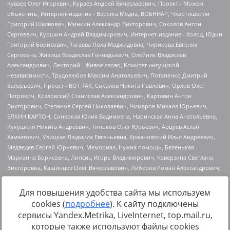
Для повышения удобства сайта мы используем
cookies (
подробнее
). К сайту подключены
Источник:
https://minjust.gov.ru/uploaded/files/reestr-
сервисы Yandex.Metrika, LiveInternet, top.mail.ru,
inostrannyih-agentov-22-03-2024.pdf
данные на
22.03.2024
которые также используют файлы cookies