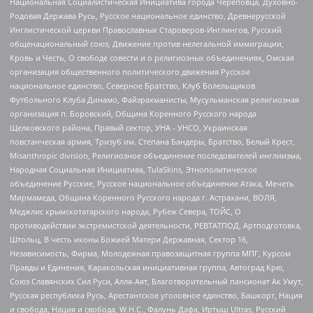
Национальная Социалистическая Инициатива города Череповца, Духовно-
Родовая Держава Русь, Русское национальное единство, Древнерусской
Инглистической церкви Православных Староверов-Инглингов, Русский
общенациональный союз, Движение против нелегальной иммиграции,
Кровь и Честь, О свободе совести и о религиозных объединениях, Омская
организация общественного политического движения Русское
национальное единство, Северное Братство, Клуб Болельщиков
Футбольного Клуба Динамо, Файзрахманисты, Мусульманская религиозная
организация п. Боровский, Община Коренного Русского народа
Щелковского района, Правый сектор, УНА - УНСО, Украинская
повстанческая армия, Тризуб им. Степана Бандеры, Братство, Белый Крест,
Misanthropic division, Религиозное объединение последователей инглиизма,
Народная Социальная Инициатива, TulaSkins, Этнополитическое
объединение Русские, Русское национальное объединение Атака, Мечеть
Мирмамеда, Община Коренного Русского народа г. Астрахани, ВОЛЯ,
Меджлис крымскотатарского народа, Рубеж Севера, ТОЙС, О
противодействии экстремистской деятельности, РЕВТАТПОД, Артподготовка,
Штольц, В честь иконы Божией Матери Державная, Сектор 16,
Независимость, Фирма, Молодежная правозащитная группа МПГ, Курсом
Правды и Единения, Каракольская инициативная группа, Автоград Крю,
Союз Славянских Сил Руси, Алля-Аят, Благотворительный пансионат Ак Умут,
Русская республика Русь, Арестантское уголовное единство, Башкорт, Нация
и свобода, Нация и свобода, W.H.С., Фалунь Дафа, Иртыш Ultras, Русский