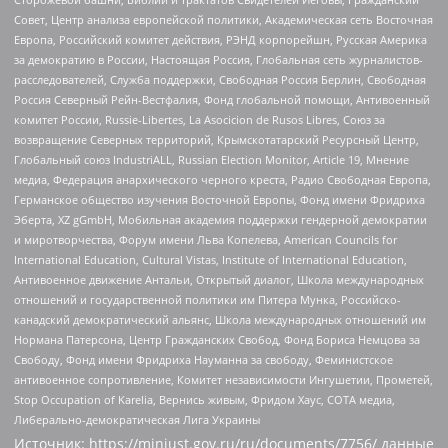
Совет, Центр анализа европейской политики, Академическая сеть Восточная
Европа, Российский комитет действия, РЭНД корпорейшн, Русская Америка
за демократию в России, Настоящая Россия, Глобальная сеть журналистов-
расследователей, Служба поддержки, Свободная Россия Берлин, Свободная
Россия Северный Рейн-Вестфалия, Фонд глобальной помощи, Антивоенный
комитет России, Russie-Libertes, La Asocicion de Rusos Libres, Союз за
возвращение Северных территорий, Крымскотатарский Ресурсный Центр,
Глобальный союз IndustriALL, Russian Election Monitor, Article 19, Мнение
медиа, Федерация анархического черного креста, Радио Свободная Европа,
Германское общество изучения Восточной Европы, Фонд имени Фридриха
Эберта, XZ gGmbH, Мобильная академия поддержки гендерной демократии
и миротворчества, Форум имени Льва Копелева, American Councils for
International Education, Cultural Vistas, Institute of International Education,
Антивоенное движение Антальи, Открытый диалог, Школа международных
отношений и государственной политики им Питера Мунка, Российско-
канадский демократический альянс, Школа международных отношений им
Нормана Патерсона, Центр Гражданских Свобод, Фонд Бориса Немцова за
Свободу, Фонд имени Фридриха Науманна за свободу, Феминистское
антивоенное сопротивление, Комитет независимости Ингушетии, Прометей,
Stop Occupation of Karelia, Вернись живым, Фридом Хаус, СОТА медиа,
Либерально-демократическая Лига Украины
Источник:
https://minjust.gov.ru/ru/documents/7756/
данные