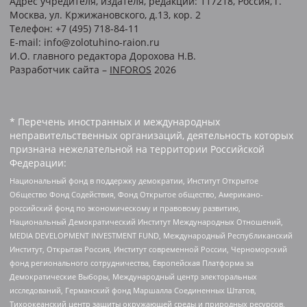
Адрес учредителя, издателя, редакции: 117218, Россия, г.
Москва, ул. Кржижановского, д.13, кор. 2
Телефон: +7 (495) 718-84-11
E-mail: info@zolotuhino-raion.ru
И.О. главного редактора Дорохова Н.В.
Разработчик сайта –
INFOROS
2026
* Перечень иностранных и международных
неправительственных организаций, деятельность которых
признана нежелательной на территории Российской
Федерации:
Национальный фонд в поддержку демократии, Институт Открытое
Общество Фонд Содействия, Фонд Открытое общество, Американо-
российский фонд по экономическому и правовому развитию,
Национальный Демократический Институт Международных Отношений,
MEDIA DEVELOPMENT INVESTMENT FUND, Международный Республиканский
Институт, Открытая Россия, Институт современной России, Черноморский
фонд регионального сотрудничества, Европейская Платформа за
Демократические Выборы, Международный центр электоральных
исследований, Германский фонд Маршалла Соединенных Штатов,
Тихоокеанский центр защиты окружающей среды и природных ресурсов,