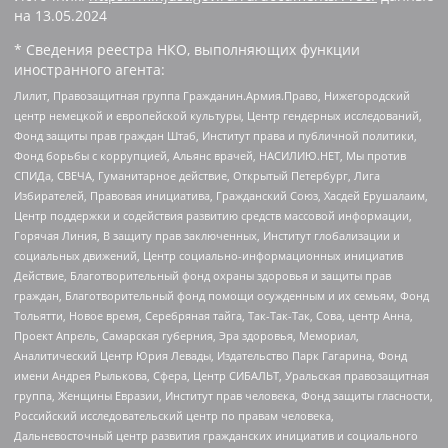
на
13.05.2024
* Сведения реестра НКО, выполняющих функции
иностранного агента:
Лилит, Правозащитная группа Гражданин.Армия.Право, Нижегородский
центр немецкой и европейской культуры, Центр гендерных исследований,
Фонд защиты прав граждан Штаб, Институт права и публичной политики,
Фонд борьбы с коррупцией, Альянс врачей, НАСИЛИЮ.НЕТ, Мы против
СПИДа, СВЕЧА, Гуманитарное действие, Открытый Петербург, Лига
Избирателей, Правовая инициатива, Гражданский Союз, Хасдей Ерушалаим,
Центр поддержки и содействия развитию средств массовой информации,
Горячая Линия, В защиту прав заключенных, Институт глобализации и
социальных движений, Центр социально-информационных инициатив
Действие, Благотворительный фонд охраны здоровья и защиты прав
граждан, Благотворительный фонд помощи осужденным и их семьям, Фонд
Тольятти, Новое время, Серебряная тайга, Так-Так-Так, Сова, центр Анна,
Проект Апрель, Самарская губерния, Эра здоровья, Мемориал,
Аналитический Центр Юрия Левады, Издательство Парк Гагарина, Фонд
имени Андрея Рылькова, Сфера, Центр СИБАЛЬТ, Уральская правозащитная
группа, Женщины Евразии, Институт прав человека, Фонд защиты гласности,
Российский исследовательский центр по правам человека,
Дальневосточный центр развития гражданских инициатив и социального