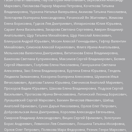
Маркович, Пислакова-Паркер Марина Петровна, Кочеткова Татьяна
Владимировна, Чуркина Наталья Валерьевна, Акимова Татьяна Николаевна,
Золотарева Екатерина Александровна, Рачинский Ян Збигневич, Жемкова
Елена Борисовна, Гудков Лев Дмитриевич, Илларионова Юлия Юрьевна,
Саранг Анна Васильевна, Захарова Светлана Сергеевна, Аверин Владимир
Анатольевич, Щур Татьяна Михайловна, Щур Николай Алексеевич,
Блинушов Андрей Юрьевич, Мосин Алексей Геннадьевич, Гефтер Валентин
Михайлович, Симонов Алексей Кириллович, Флиге Ирина Анатольевна,
Мельникова Валентина Дмитриевна, Вититинова Елена Владимировна,
Баженова Светлана Куприяновна, Максимов Сергей Владимирович, Беляев
Сергей Иванович, Голубева Елена Николаевна, Ганнушкина Светлана
Алексеевна, Закс Елена Владимировна, Буртина Елена Юрьевна, Гендель
Людмила Залмановна, Кокорина Екатерина Алексеевна, Шуманов Илья
Вячеславович, Арапова Галина Юрьевна, Свечников Анатолий Мариевич,
Прохоров Вадим Юрьевич, Шахова Елена Владимировна, Подузов Сергей
Васильевич, Протасова Ирина Вячеславовна, Литинский Леонид Борисович,
Лукашевский Сергей Маркович, Бахмин Вячеслав Иванович, Шабад
Анатолий Ефимович, Сухих Дарья Николаевна, Орлов Олег Петрович,
Добровольская Анна Дмитриевна, Королева Александра Евгеньевна,
Смирнов Владимир Александрович, Вицин Сергей Ефимович, Золотухин
Борис Андреевич, Левинсон Лев Семенович, Локшина Татьяна Иосифовна,
Орлов Олег Петрович, Полякова Мара Федоровна, Резник Генри Маркович,