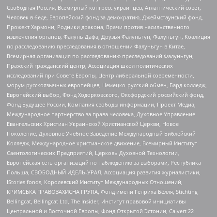
Свободная Россия, Всемирный конгресс украинцев, Атлантический совет,
Человек в беде, Европейский фонд за демократию, Джеймстаунский фонд,
Прожект Хармони, Родники дракона, Врачи против насильственного
извлечения органов, Фалунь Дафа, Друзья Фалуньгун, Фалуньгун, Коалиция
по расследованию преследования в отношении Фалуньгун в Китае,
Всемирная организация по расследованию преследований Фалуньгун,
Пражский гражданский центр, Ассоциация школ политических
исследований при Совете Европы, Центр либеральной современности,
Форум русскоязычных европейцев, Немецко-русский обмен, Бард колледж,
Европейский выбор, Фонд Ходорковского, Оксфордский российский фонд,
Фонд Будущее России, Компания свободы информации, Проект Медиа,
Международное партнерство за права человека, Духовное Управление
Евангельских Христиан Украинской Христианской Церкви, Новое
Поколение, Духовное Учебное Заведение Международный Библейский
Колледж, Международное христианское движение, Всемирный Институт
Саентологических Предприятий, Церковь Духовной Технологии,
Европейская сеть организаций по наблюдению за выборами, Республика
Польша, СВОБОДНЫЙ ИДЕЛЬ-УРАЛ, Ассоциация развития журналистики,
IStories fonds, Королевский Институт Международных Отношений,
КРИМСЬКА ПРАВОЗАХИСНА ГРУПА, Фонд имени Генриха Бёлля, Stichting
Bellingcat, Bellingcat Ltd, The Insider, Институт правовой инициативы
Центральной и Восточной Европы, Фонд Открытой Эстонии, Calvert 22