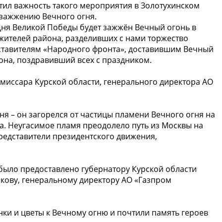
тил важность такого мероприятия в Золотухинском
о зажжению Вечного огня.
Дня Великой Победы будет зажжён Вечный огонь в
 жителей района, разделивших с нами торжество
ставителям «Народного фронта», доставившим Вечный
айона, поздравивший всех с праздником.
миссара Курской области, генерального директора АО
я – он загорелся от частицы пламени Вечного огня на
а. Неугасимое пламя преодолело путь из Москвы на
редставители президентского движения,
было предоставлено губернатору Курской области
акову, генеральному директору АО «Газпром
и и цветы к Вечному огню и почтили память героев