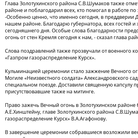
Глава Золотухинского района С.В.Шумаков также отме
районе и поблагодарил всех, кто помогал в работе п
-Особенно ценно, что именно сегодня, в преддверии 
нашем районе. Благодарю губернатора, всех гостей и
сегодняшнего дня. Особые слова благодарности пред
огонь от стен Кремля сегодня к нам, - сказал глава р
Слова поздравлений также прозвучали от военного ко
«Газпром газораспределение Курск».
Кульминацией церемонии стало зажжение Вечного огн
Могиле «Неизвестного солдата» Александровского сад
специальном поезде. Доставили священную капсулу п
присутствовавшие также на митинге.
Право зажечь Вечный огонь в Золотухинском районе 
А.Е.Хинштейну, главе Золотухинского района С.В.Шум
газораспределение Курск» В.А.Агафонову.
В завершение церемонии собравшиеся возложили венк