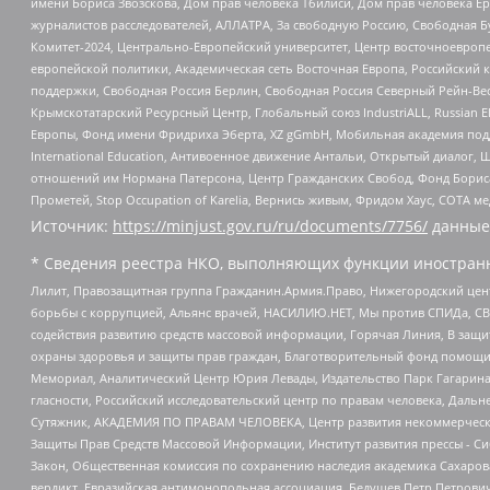
имени Бориса Звозскова, Дом прав человека Тбилиси, Дом прав человека Ер
журналистов расследователей, АЛЛАТРА, За свободную Россию, Свободная Б
Комитет-2024, Центрально-Европейский университет, Центр восточноевроп
европейской политики, Академическая сеть Восточная Европа, Российский к
поддержки, Свободная Россия Берлин, Свободная Россия Северный Рейн-Вест
Крымскотатарский Ресурсный Центр, Глобальный союз IndustriALL, Russian E
Европы, Фонд имени Фридриха Эберта, XZ gGmbH, Мобильная академия поддержк
International Education, Антивоенное движение Антальи, Открытый диало
отношений им Нормана Патерсона, Центр Гражданских Свобод, Фонд Бориса
Прометей, Stop Occupation of Karelia, Вернись живым, Фридом Хаус, СОТА 
Источник:
https://minjust.gov.ru/ru/documents/7756/
данные
* Сведения реестра НКО, выполняющих функции иностранн
Лилит, Правозащитная группа Гражданин.Армия.Право, Нижегородский цент
борьбы с коррупцией, Альянс врачей, НАСИЛИЮ.НЕТ, Мы против СПИДа, СВЕ
содействия развитию средств массовой информации, Горячая Линия, В защ
охраны здоровья и защиты прав граждан, Благотворительный фонд помощи ос
Мемориал, Аналитический Центр Юрия Левады, Издательство Парк Гагарина
гласности, Российский исследовательский центр по правам человека, Даль
Сутяжник, АКАДЕМИЯ ПО ПРАВАМ ЧЕЛОВЕКА, Центр развития некоммерческих
Защиты Прав Средств Массовой Информации, Институт развития прессы - Си
Закон, Общественная комиссия по сохранению наследия академика Сахаров
вердикт, Евразийская антимонопольная ассоциация, Бедушев Петр Петрови