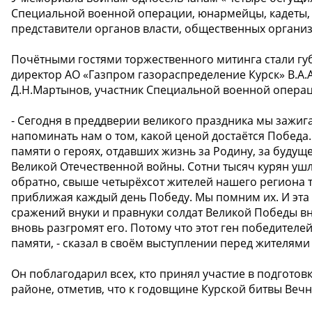
Специальной военной операции, юнармейцы, кадеты,
представители органов власти, общественных организ
Почётными гостями торжественного митинга стали гу
директор АО «Газпром газораспределение Курск» В.А.
Д.Н.Мартынов, участник Специальной военной опера
- Сегодня в преддверии великого праздника мы зажига
напоминать нам о том, какой ценой достаётся Победа
памяти о героях, отдавших жизнь за Родину, за будущее
Великой Отечественной войны. Сотни тысяч курян ушли
обратно, свыше четырёхсот жителей нашего региона тр
приближая каждый день Победу. Мы помним их. И эта п
сражений внуки и правнуки солдат Великой Победы в
вновь разгромят его. Потому что этот ген победителей
памяти, - сказал в своём выступлении перед жителями
Он поблагодарил всех, кто принял участие в подготов
районе, отметив, что к годовщине Курской битвы Вечн