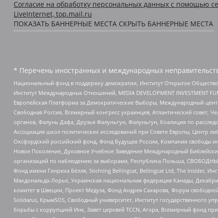
Согласие на обработку персональных данных с помощью се
LiveInternet, top.mail.ru
ПОКАЗАТЬ БАННЕРНЫЕ МЕСТА
СКРЫТЬ БАННЕРНЫЕ МЕСТА
* Перечень иностранных и международных неправительств
Национальный фонд в поддержку демократии, Институт Открытое Общество
Институт Международных Отношений, MEDIA DEVELOPMENT INVESTMENT FUND,
Европейская Платформа за Демократические Выборы, Международный цент
Свободная Россия, Всемирный конгресс украинцев, Атлантический совет, Ч
органов, Фалунь Дафа, Друзья Фалуньгун, Фалуньгун, Коалиция по рассле
Ассоциация школ политических исследований при Совете Европы, Центр ли
Оксфордский российский фонд, Фонд Будущее России, Компания свободы ин
Новое Поколение, Духовное Учебное Заведение Международный Библейский
организаций по наблюдению за выборами, Республика Польша, СВОБОДНЫЙ
Фонд имени Генриха Бёлля, Stichting Bellingcat, Bellingcat Ltd, The Inside
Макдональда-Лорье, Украинская национальная федерация Канады, Декабрис
комитет в Швеции, Проект Медуза, Фонд Андрея Сахарова, Форум свободной 
Solidarus, КрымSOS, Свободный университет, Институт государственного у
борьбы с коррупцией Инк, Завет церквей TCCN, Агора, Всемирный фонд при