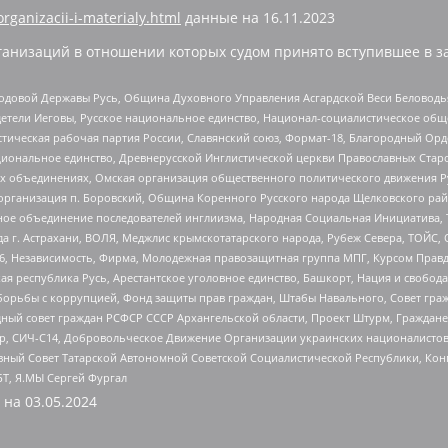
organizacii-i-materialy.html
данные на
16.11.2023
анизаций в отношении которых судом принято вступившее в з
 Родовой Державы Русь, Община Духовного Управления Асгардской Веси Беловод
детели Иеговы, Русское национальное единство, Национал-социалистическое об
истическая рабочая партия России, Славянский союз, Формат-18, Благородный Ор
ациональное единство, Древнерусской Инглистической церкви Православных Ста
ных объединениях, Омская организация общественного политического движения Р
рганизация п. Боровский, Община Коренного Русского народа Щелковского район
гиозное объединение последователей инглиизма, Народная Социальная Инициатива,
 г. Астрахани, ВОЛЯ, Меджлис крымскотатарского народа, Рубеж Севера, ТОЙС, 
6, Независимость, Фирма, Молодежная правозащитная группа МПГ, Курсом Правд
ая республика Русь, Арестантское уголовное единство, Башкорт, Нация и свобода,
орьбы с коррупцией, Фонд защиты прав граждан, Штабы Навального, Совет гражд
ный совет граждан РСФСР СССР Архангельской области, Проект Штурм, Граждане 
tsApp, СИЧ-С14, Добровольческое Движение Организации украинских националисто
ный Совет Татарской Автономной Советской Социалистической Республики, Кон
БТ, Я.МЫ Сергей Фургал
 на
03.05.2024