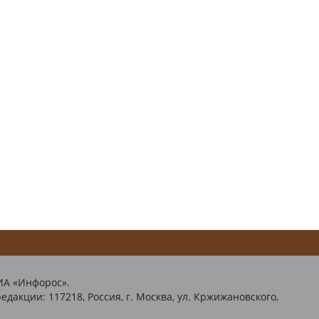
ИА «Инфорос».
едакции: 117218, Россия, г. Москва, ул. Кржижановского,