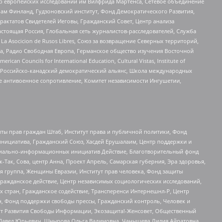
нтр европейских исследований им Вилфрида Мартенса, Сетевое объединение
Чам Финланд, Гудзоновский институт, Фонд Демократического Развития,
актатов Свидетелей Иеговы, Гражданский Совет, Центр анализа
астоящая Россия, Глобальная сеть журналистов-расследователей, Служба
a Asocicion de Rusos Libres, Союз за возвращение Северных территорий,
еста, Радио Свободная Европа, Германское общество изучения Восточной
ouncils for International Education, Cultural Vistas, Institute of
, Российско-канадский демократический альянс, Школа международных
е антивоенное сопротивление, Комитет независимости Ингушетии,
ты прав граждан Штаб, Институт права и публичной политики, Фонд
инициатива, Гражданский Союз, Хасдей Ерушалаим, Центр поддержки и
социально-информационных инициатив Действие, Благотворительный фонд
Так, Сова, центр Анна, Проект Апрель, Самарская губерния, Эра здоровья,
я группа, Женщины Евразии, Институт прав человека, Фонд защиты
Гражданское действие, Центр независимых социологических исследований,
стран, Гражданское содействие, Трансперенси Интернешнл-Р, Центр
н, Фонд поддержки свободы прессы, Гражданский контроль, Человек и
тут Развития Свободы Информации, Экозащита!-Женсовет, Общественный
й Павел Юрьевич, Шнырова Ольга Вадимовна, Чанышева Лилия Айратовна,