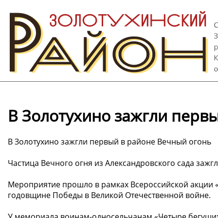
В Золотухино зажгли перв
В Золотухино зажгли первый в районе Вечный огонь
Частица Вечного огня из Александровского сада зажгл
️Мероприятие прошло в рамках Всероссийской акции 
годовщине Победы в Великой Отечественной войне.
У мемориала воинам-односельчанам «Четыре бегущих