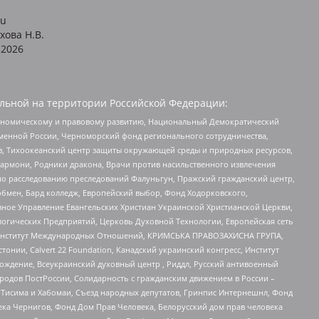
ru
хова Н.В.
2026
льной на территории Российской Федерации:
кономическому и правовому развитию, Национальный Демократический
менной России, Черноморский фонд регионального сотрудничества,
, Тихоокеанский центр защиты окружающей среды и природных ресурсов,
 Хармони, Родники дракона, Врачи против насильственного извлечения
по расследованию преследований Фалуньгун, Пражский гражданский центр,
бмен, Бард колледж, Европейский выбор, Фонд Ходорковского,
ное Управление Евангельских Христиан Украинской Христианской Церкви,
огических Предприятий, Церковь Духовной Технологии, Европейская сеть
ий Институт Международных Отношений, КРИМСЬКА ПРАВОЗАХИСНА ГРУПА,
стонии, Calvert 22 Foundation, Канадский украинский конгресс, Институт
ждение, Всеукраинский духовный центр , Риддл, Русский антивоенный
ародов ПостРоссии, Солидарность с гражданским движением в России –
в Тисима и Хабомаи, Съезд народных депутатов, Гринпис Интернешнл, Фонд
ека Чернигов, Фонд Дом Прав Человека, Белорусский дом прав человека