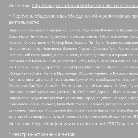
Источник:
http://nac.gov.ru/terroristicheskie-i-ekstremistskie-
* Перечень общественных объединений и религиозных орг
деятельности:
Национал-большевистская партия, ВЕК РА, Рада земли Кубанской Духовно
Староверов-Инглингов, Нурджулар, К Богодержавию, Таблиги Джамаат, Сви
Карачая, Союз славян, Ат-Такфир Валь-Хиджра, Пит Буль, Национал-социал
Инициатива города Череповца, Духовно-Родовая Держава Русь, Русское н
нелегальной иммиграции, Кровь и Честь, О свободе совести и о религиоз
Футбольного Клуба Динамо, Файзрахманисты, Мусульманская религиозная о
им. Степана Бандеры, Братство, Белый Крест, Misanthropic division, Рели
объединение Атака, Мечеть Мирмамеда, Община Коренного Русского народа
Артподготовка, Штольц, В честь иконы Божией Матери Державная, Сектор 1
Славянских Сил Руси, Алля-Аят, Благотворительный пансионат Ак Умут, Русск
Патриотический клуб-Новокузнецк/РПК, Сибирский державный союз, Фонд б
Народное объединение русского движения, Народное движение Адат, Народ
Социалистических Районов, Meta Platforms Inc, Facebook, Instagram, Wha
движение, Невоград, Молодежное Демократическое Движение Весна, Верхов
депутатов Красноярского края, Этническое национальное объединение, ЛГ
Источник:
https://minjust.gov.ru/ru/documents/7822/
данные
* Реестр иностранных агентов: