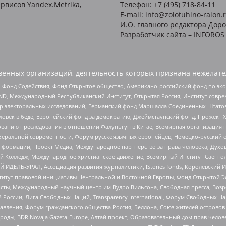
рвисов Yandex.Metrika,
Телефон: +7 (495) 718-84-11
E-mail: info@zolotuhino-raion.
И.О. главного редактора Доро
Разработчик сайта –
INFOROS
енных организаций, деятельность которых признана нежелате
 Фонд Содействия, Фонд Открытое общество, Американо-российский фонд по э
 Международный Республиканский Институт, Открытая Россия, Институт совре
р электоральных исследований, Германский фонд Маршалла Соединенных Штатов
еловек в беде, Европейский фонд за демократию, Джеймстаунский фонд, Прожект
дованию преследования в отношении Фалуньгун в Китае, Всемирная организация 
беральной современности, Форум русскоязычных европейцев, Немецко-русский о
формации, Проект Медиа, Международное партнерство за права человека, Духов
 Колледж, Международное христианское движение, Всемирный Институт Саентол
 ИДЕЛЬ-УРАЛ, Ассоциация развития журналистики, IStories fonds, Королевск
r, Институт правовой инициативы Центральной и Восточной Европы, Фонд Открытой Э
ты, Международный научный центр им Вудро Вильсона, Свободная пресса, Возро
России, Лига Свободных Наций, Transparеncy International, Форум Свободных Н
правления, Форум гражданского общества Россия, Беллона, Союз жителей острово
роды, BDR Novaja Gazeta-Europe, Алтай проект, Образовательный дом прав челов