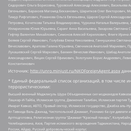
Сидорович Ольга Борисовна, Туровский Александр Алексеевич, Васильева А
Евгеньевич, Барахоев Магомед Бекханович, Шарипков Олег Викторович, М
Тимур Рифгатович, Романова Ольга Евгеньевна, Щаров Сергей Алексадрови
Петровна, Кочеткова Татьяна Владимировна, Чуркина Наталья Валерьевна, 
Илларионова Юлия Юрьевна, Саранг Анна Васильевна, Захарова Светлана 
Гефтер Валентин Михайлович, Симонов Алексей Кириллович, Флиге Ирина 
Беляев Сергей Иванович, Голубева Елена Николаевна, Ганнушкина Светлана
Вячеславович, Арапова Галина Юрьевна, Свечников Анатолий Мариевич, П
Лукашевский Сергей Маркович, Бахмин Вячеслав Иванович, Шабад Анатоли
Александрович, Вицин Сергей Ефимович, Золотухин Борис Андреевич, Леви
Константинович
Источник:
http://unro.minjust.ru/NKOForeignAgent.aspx
данн
* Единый федеральный список организаций, в том числе и
террористическими:
Высший военный Маджлисуль Шура Объединенных сил моджахедов Кавказа, Ко
Лашкар-И-Тайба, Исламская группа, Движение Талибан, Исламская партия Т
Имарат Кавказ, АБТО, Правый сектор, Исламское государство, Джабха аль-
Ат-Тавхида Валь-Джихад, Чистопольский Джамаат, Рохнамо ба суи давлати и
Артподготовка, Религиозная группа “Джамаат “Красный пахарь”, Колумбайн
Челебиджихана, Азов, Партия исламского возрождения Таджикистана, Народ
России, Айдар, Русский добровольческий корпус