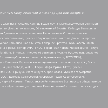
аконную силу решение о ликвидации или запрете
ья, Славянская Община Капища Веды Перуна, Мужская Духовная Семинария
щество, Джамаат мувахидов, Объединенный Вилайат Кабарды, Балкарии и
ден Дьявола, Армия воли народа, Национальная Социалистическая
роверов-Инглингов, Русский общенациональный союз, Движение против
усское национальное единство, Северное Братство, Клуб Болельщиков
а, Правый сектор, УНА - УНСО, Украинская повстанческая армия, Тризуб
 TulaSkins, Этнополитическое объединение Русские, Русское национальное
О противодействии экстремистской деятельности, РЕВТАТПОД,
ы и Единения, Каракольская инициативная группа, Автоград Крю, Союз
 Нация и свобода, W.H.С., Фалунь Дафа, Иртыш Ultras, Русский
ан СССР Прикубанского округа г. Краснодара, Мужское государство,
СССР, Держава Союз Советских Светлых Родов, Совет Советских
в, Черный Комитет, Татарстанское Региональное Всетатарское общественное
гресс ойрат-калмыцкого народа, Исполнительный комитет совета народных