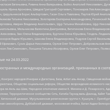
настасия Евгеньевна, Ривина Анна Валерьевна, Бойко Анатолий Николаевич, Дуг
ошель Ирина Ароновна, Шведов Григорий Сергеевич, Пономарев Лев Александро
ч, Цирульников Борис Альбертович, Гасан Ольга Павловна, Паутов Юрий Анато
Акимова Татьяна Николаевна, Золотарева Екатерина Александровна, Рачинский Я
Сергеевна, Аверин Владимир Анатольевич, Щур Татьяна Михайловна, Щур Никола
Анатольевна, Мельникова Валентина Дмитриевна, Вититинова Елена Владимировн
 Алексеевна, Закс Елена Владимировна, Буртина Елена Юрьевна, Гендель Людмил
рохоров Вадим Юрьевич, Шахова Елена Владимировна, Подузов Сергей Васильеви
й Ефимович, Сухих Дарья Николаевна, Орлов Олег Петрович, Добровольская Анн
нсон Лев Семенович, Локшина Татьяна Иосифовна, Орлов Олег Петрович, Поляк
ые на
24.03.2022
ностранных и международных организаций, признанных в соотв
нгресс народов Ичкерии и Дагестана, База, Асбат аль-Ансар, Священная война,
уркестана, Общество социальных реформ, Общество возрождения исламского насл
Нусра ли-Ахль аш-Шам, Народное ополчение имени К. Минина и Д. Пожарского, Ад
сломи, Террористическое сообщество Сеть, Катиба Таухид валь-Джихад, Хайят Тах
, Хатлонский джамаат, Мусульманская религиозная группа п. Кушкуль г. Оренбу
ная самооборона, Дуббайский джамаат, московская ячейка, Батал-Хаджи Белхор