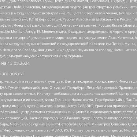
еван, Дом прав человека Крым, Центр дикого лосося, TVR Studios, ТВ Дождь, Це
урятия, Uralic, UnKremlin, Международная федерация транспортных рабочих, Ист
ейских и международных исследований, Общество Сторожевой башни, Библии и тр
омитет действия, РЭНД корпорейшн, Русская Америка за демократию в России, Н
фалия, Фонд глобальной помощи, Антивоенный комитет России, Russie-Libertes, L
lection Monitor, Article 19, Мнение медиа, Федерация анархического черного кр
и гендерной демократии и миротворчества, Форум имени Льва Копелева, American C
г, Школа международных отношений и государственной политики им Питера Мунка
 Немцова за Свободу, Фонд имени Фридриха Науманна за свободу, Феминистско
медиа, Либерально-демократическая Лига Украины
 на
13.05.2024
ого агента:
р немецкой и европейской культуры, Центр гендерных исследований, Фонд защи
ЧА, Гуманитарное действие, Открытый Петербург, Лига Избирателей, Правовая 
иту прав заключенных, Институт глобализации и социальных движений, Центр 
ужденным и их семьям, Фонд Тольятти, Новое время, Серебряная тайга, Так-Так-
, Фонд имени Андрея Рылькова, Сфера, Центр СИБАЛЬТ, Уральская правозащитна
невосточный центр развития гражданских инициатив и социального партнерства, 
 организаций, Частное учреждение в Калининграде Совета Министров северных 
бирь, Частное учреждение в Санкт-Петербурге Совета Министров Северных Стра
а, Информационное агентство МЕМО. РУ, Институт региональной прессы, Инсти
ч, Дзугкоева Регина Николаевна, Кривенко Сергей Владимирович, Милославски