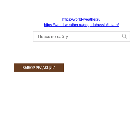
https://world-weather.ru
https://world-weather.ru/pogoda/russia/kazan/
ВЫБОР РЕДАКЦИИ