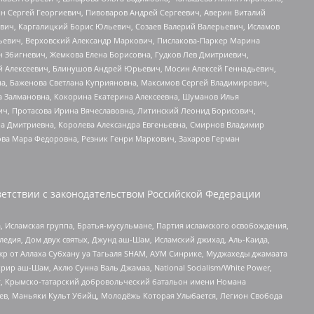
ин Сергей Георгиевич, Пивоваров Андрей Сергеевич, Аверин Виталий
вич, Каргалицкий Борис Юльевич, Созаев Валерий Валерьевич, Исламов
льевич, Верховский Александр Маркович, Пислакова-Паркер Марина
н Збигневич, Жемкова Елена Борисовна, Гудков Лев Дмитриевич,
й Алексеевич, Блинушов Андрей Юрьевич, Мосин Алексей Геннадьевич,
а, Баженова Светлана Куприяновна, Максимов Сергей Владимирович,
а Залмановна, Кокорина Екатерина Алексеевна, Шуманов Илья
ч, Протасова Ирина Вячеславовна, Литинский Леонид Борисович,
а Дмитриевна, Королева Александра Евгеньевна, Смирнов Владимир
ова Мара Федоровна, Резник Генри Маркович, Захаров Герман
етствии с законодательством Российской Федерации
 Исламская группа, Братья-мусульмане, Партия исламского освобождения,
едия, Дом двух святых, Джунд аш-Шам, Исламский джихад, Аль-Каида,
жр от Аллаха Субхану уа Тагьаля SHAM, АУМ Синрике, Муджахеды джамаата
рир аш-Шам, Ахлю Сунна Валь Джамаа, National Socialism/White Power,
рг, Крымско-татарский добровольческий батальон имени Номана
оев, Маньяки Культ Убийц, Молодёжь Которая Улыбается, Легион Свобода