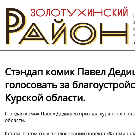
Стэндап комик Павел Деди
голосовать за благоустрой
Курской области.
Стэндап комик Павел Дедищев призвал курян голосова
области.
Кстати, в этом году в голосовании проекта «Формиро