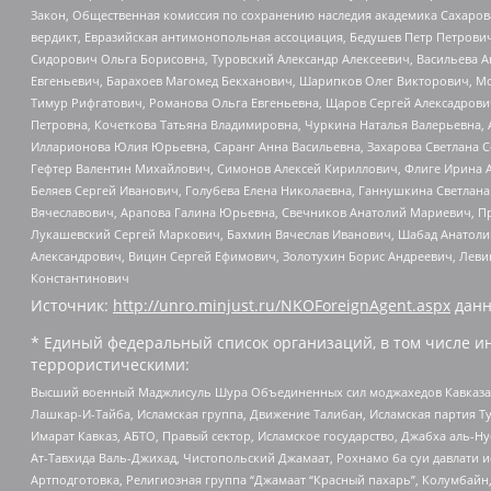
Закон, Общественная комиссия по сохранению наследия академика Сахаров
вердикт, Евразийская антимонопольная ассоциация, Бедушев Петр Петрови
Сидорович Ольга Борисовна, Туровский Александр Алексеевич, Васильева А
Евгеньевич, Барахоев Магомед Бекханович, Шарипков Олег Викторович, М
Тимур Рифгатович, Романова Ольга Евгеньевна, Щаров Сергей Алексадрови
Петровна, Кочеткова Татьяна Владимировна, Чуркина Наталья Валерьевна, 
Илларионова Юлия Юрьевна, Саранг Анна Васильевна, Захарова Светлана 
Гефтер Валентин Михайлович, Симонов Алексей Кириллович, Флиге Ирина 
Беляев Сергей Иванович, Голубева Елена Николаевна, Ганнушкина Светлана
Вячеславович, Арапова Галина Юрьевна, Свечников Анатолий Мариевич, П
Лукашевский Сергей Маркович, Бахмин Вячеслав Иванович, Шабад Анатоли
Александрович, Вицин Сергей Ефимович, Золотухин Борис Андреевич, Леви
Константинович
Источник:
http://unro.minjust.ru/NKOForeignAgent.aspx
данн
* Единый федеральный список организаций, в том числе и
террористическими:
Высший военный Маджлисуль Шура Объединенных сил моджахедов Кавказа, Ко
Лашкар-И-Тайба, Исламская группа, Движение Талибан, Исламская партия Т
Имарат Кавказ, АБТО, Правый сектор, Исламское государство, Джабха аль-
Ат-Тавхида Валь-Джихад, Чистопольский Джамаат, Рохнамо ба суи давлати и
Артподготовка, Религиозная группа “Джамаат “Красный пахарь”, Колумбайн