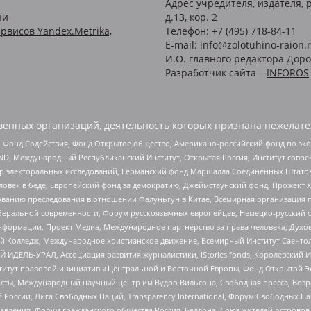
Адрес учредителя, издателя, р
зи
д.13, кор. 2
рвисов Yandex.Metrika,
Телефон: +7 (495) 718-84-11
E-mail: info@zolotuhino-raion.
И.О. главного редактора Доро
Разработчик сайта –
INFOROS
енных организаций, деятельность которых признана нежелате
 Фонд Содействия, Фонд Открытое общество, Американо-российский фонд по э
 Международный Республиканский Институт, Открытая Россия, Институт совре
р электоральных исследований, Германский фонд Маршалла Соединенных Штатов
еловек в беде, Европейский фонд за демократию, Джеймстаунский фонд, Прожект
дованию преследования в отношении Фалуньгун в Китае, Всемирная организация 
беральной современности, Форум русскоязычных европейцев, Немецко-русский о
формации, Проект Медиа, Международное партнерство за права человека, Духов
 Колледж, Международное христианское движение, Всемирный Институт Саентол
 ИДЕЛЬ-УРАЛ, Ассоциация развития журналистики, IStories fonds, Королевск
r, Институт правовой инициативы Центральной и Восточной Европы, Фонд Открытой Э
ты, Международный научный центр им Вудро Вильсона, Свободная пресса, Возро
России, Лига Свободных Наций, Transparеncy International, Форум Свободных Н
правления, Форум гражданского общества Россия, Беллона, Союз жителей острово