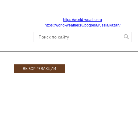
https://world-weather.ru
https://world-weather.ru/pogoda/russia/kazan/
ВЫБОР РЕДАКЦИИ