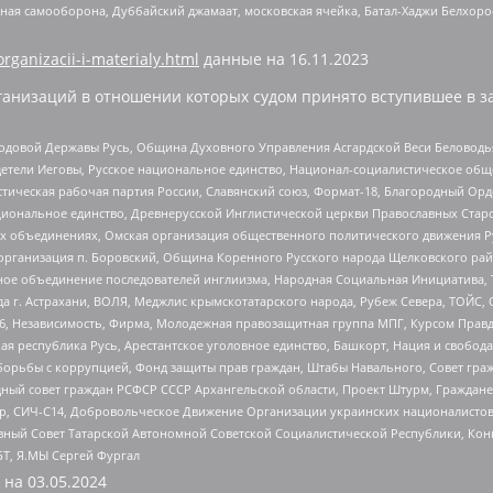
ная самооборона, Дуббайский джамаат, московская ячейка, Батал-Хаджи Белхор
organizacii-i-materialy.html
данные на
16.11.2023
анизаций в отношении которых судом принято вступившее в з
 Родовой Державы Русь, Община Духовного Управления Асгардской Веси Беловод
детели Иеговы, Русское национальное единство, Национал-социалистическое об
истическая рабочая партия России, Славянский союз, Формат-18, Благородный Ор
ациональное единство, Древнерусской Инглистической церкви Православных Ста
ных объединениях, Омская организация общественного политического движения Р
рганизация п. Боровский, Община Коренного Русского народа Щелковского район
гиозное объединение последователей инглиизма, Народная Социальная Инициатива,
 г. Астрахани, ВОЛЯ, Меджлис крымскотатарского народа, Рубеж Севера, ТОЙС, 
6, Независимость, Фирма, Молодежная правозащитная группа МПГ, Курсом Правд
ая республика Русь, Арестантское уголовное единство, Башкорт, Нация и свобода,
орьбы с коррупцией, Фонд защиты прав граждан, Штабы Навального, Совет гражд
ный совет граждан РСФСР СССР Архангельской области, Проект Штурм, Граждане 
tsApp, СИЧ-С14, Добровольческое Движение Организации украинских националисто
ный Совет Татарской Автономной Советской Социалистической Республики, Кон
БТ, Я.МЫ Сергей Фургал
 на
03.05.2024