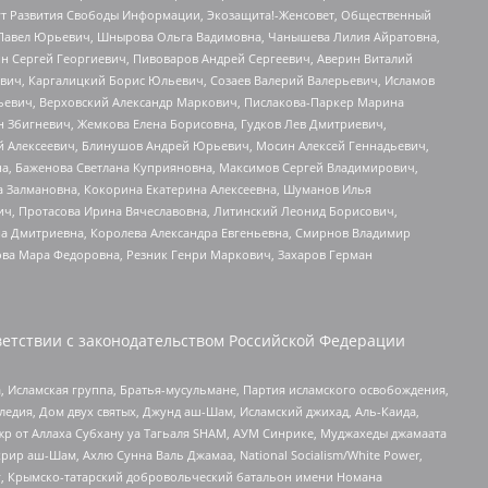
тут Развития Свободы Информации, Экозащита!-Женсовет, Общественный
й Павел Юрьевич, Шнырова Ольга Вадимовна, Чанышева Лилия Айратовна,
ин Сергей Георгиевич, Пивоваров Андрей Сергеевич, Аверин Виталий
вич, Каргалицкий Борис Юльевич, Созаев Валерий Валерьевич, Исламов
льевич, Верховский Александр Маркович, Пислакова-Паркер Марина
н Збигневич, Жемкова Елена Борисовна, Гудков Лев Дмитриевич,
й Алексеевич, Блинушов Андрей Юрьевич, Мосин Алексей Геннадьевич,
а, Баженова Светлана Куприяновна, Максимов Сергей Владимирович,
а Залмановна, Кокорина Екатерина Алексеевна, Шуманов Илья
ч, Протасова Ирина Вячеславовна, Литинский Леонид Борисович,
а Дмитриевна, Королева Александра Евгеньевна, Смирнов Владимир
ова Мара Федоровна, Резник Генри Маркович, Захаров Герман
етствии с законодательством Российской Федерации
 Исламская группа, Братья-мусульмане, Партия исламского освобождения,
едия, Дом двух святых, Джунд аш-Шам, Исламский джихад, Аль-Каида,
жр от Аллаха Субхану уа Тагьаля SHAM, АУМ Синрике, Муджахеды джамаата
рир аш-Шам, Ахлю Сунна Валь Джамаа, National Socialism/White Power,
рг, Крымско-татарский добровольческий батальон имени Номана