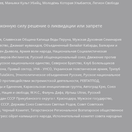
оев, Маньяки Культ Убийц, Молодёжь Которая Улыбается, Легион Свобода
аконную силу решение о ликвидации или запрете
ья, Славянская Община Капища Веды Перуна, Мужская Духовная Семинария
щество, Джамаат мувахидов, Объединенный Вилайат Кабарды, Балкарии и
ден Дьявола, Армия воли народа, Национальная Социалистическая
роверов-Инглингов, Русский общенациональный союз, Движение против
усское национальное единство, Северное Братство, Клуб Болельщиков
а, Правый сектор, УНА - УНСО, Украинская повстанческая армия, Тризуб
 TulaSkins, Этнополитическое объединение Русские, Русское национальное
О противодействии экстремистской деятельности, РЕВТАТПОД,
ы и Единения, Каракольская инициативная группа, Автоград Крю, Союз
 Нация и свобода, W.H.С., Фалунь Дафа, Иртыш Ultras, Русский
ан СССР Прикубанского округа г. Краснодара, Мужское государство,
СССР, Держава Союз Советских Светлых Родов, Совет Советских
в, Черный Комитет, Татарстанское Региональное Всетатарское общественное
гресс ойрат-калмыцкого народа, Исполнительный комитет совета народных