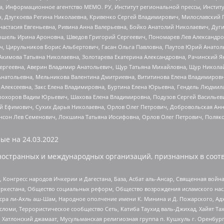
а, Информационное агентство МЕМО. РУ, Институт региональной прессы, Инсти
ч, Дзугкоева Регина Николаевна, Кривенко Сергей Владимирович, Милославски
настасия Евгеньевна, Ривина Анна Валерьевна, Бойко Анатолий Николаевич, Дуг
ошель Ирина Ароновна, Шведов Григорий Сергеевич, Пономарев Лев Александро
ч, Цирульников Борис Альбертович, Гасан Ольга Павловна, Паутов Юрий Анато
Акимова Татьяна Николаевна, Золотарева Екатерина Александровна, Рачинский Я
Сергеевна, Аверин Владимир Анатольевич, Щур Татьяна Михайловна, Щур Никола
Анатольевна, Мельникова Валентина Дмитриевна, Вититинова Елена Владимировн
 Алексеевна, Закс Елена Владимировна, Буртина Елена Юрьевна, Гендель Людмил
рохоров Вадим Юрьевич, Шахова Елена Владимировна, Подузов Сергей Васильеви
й Ефимович, Сухих Дарья Николаевна, Орлов Олег Петрович, Добровольская Анн
нсон Лев Семенович, Локшина Татьяна Иосифовна, Орлов Олег Петрович, Поляк
ые на
24.03.2022
ностранных и международных организаций, признанных в соотв
нгресс народов Ичкерии и Дагестана, База, Асбат аль-Ансар, Священная война,
уркестана, Общество социальных реформ, Общество возрождения исламского насл
Нусра ли-Ахль аш-Шам, Народное ополчение имени К. Минина и Д. Пожарского, Ад
сломи, Террористическое сообщество Сеть, Катиба Таухид валь-Джихад, Хайят Тах
, Хатлонский джамаат, Мусульманская религиозная группа п. Кушкуль г. Оренбу