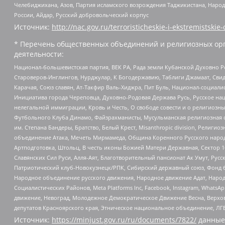
Челебиджихана, Азов, Партия исламского возрождения Таджикистана, Народ
России, Айдар, Русский добровольческий корпус
Источник:
http://nac.gov.ru/terroristicheskie-i-ekstremistskie-
* Перечень общественных объединений и религиозных орг
деятельности:
Национал-большевистская партия, ВЕК РА, Рада земли Кубанской Духовно
Староверов-Инглингов, Нурджулар, К Богодержавию, Таблиги Джамаат, Сви
Карачая, Союз славян, Ат-Такфир Валь-Хиджра, Пит Буль, Национал-социал
Инициатива города Череповца, Духовно-Родовая Держава Русь, Русское н
нелегальной иммиграции, Кровь и Честь, О свободе совести и о религиоз
Футбольного Клуба Динамо, Файзрахманисты, Мусульманская религиозная о
им. Степана Бандеры, Братство, Белый Крест, Misanthropic division, Рели
объединение Атака, Мечеть Мирмамеда, Община Коренного Русского народа
Артподготовка, Штольц, В честь иконы Божией Матери Державная, Сектор 1
Славянских Сил Руси, Алля-Аят, Благотворительный пансионат Ак Умут, Русск
Патриотический клуб-Новокузнецк/РПК, Сибирский державный союз, Фонд б
Народное объединение русского движения, Народное движение Адат, Народ
Социалистических Районов, Meta Platforms Inc, Facebook, Instagram, Wha
движение, Невоград, Молодежное Демократическое Движение Весна, Верхов
депутатов Красноярского края, Этническое национальное объединение, ЛГ
Источник:
https://minjust.gov.ru/ru/documents/7822/
данные