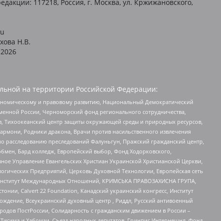
едакции: 117218, Россия, г. Москва, ул. Кржижановского,
ru
хова Н.В.
2026
льной на территории Российской Федерации:
кономическому и правовому развитию, Национальный Демократический
менной России, Черноморский фонд регионального сотрудничества,
, Тихоокеанский центр защиты окружающей среды и природных ресурсов,
 Хармони, Родники дракона, Врачи против насильственного извлечения
по расследованию преследований Фалуньгун, Пражский гражданский центр,
бмен, Бард колледж, Европейский выбор, Фонд Ходорковского,
ное Управление Евангельских Христиан Украинской Христианской Церкви,
огических Предприятий, Церковь Духовной Технологии, Европейская сеть
ий Институт Международных Отношений, КРИМСЬКА ПРАВОЗАХИСНА ГРУПА,
стонии, Calvert 22 Foundation, Канадский украинский конгресс, Институт
ждение, Всеукраинский духовный центр , Риддл, Русский антивоенный
ародов ПостРоссии, Солидарность с гражданским движением в России –
в Тисима и Хабомаи, Съезд народных депутатов, Гринпис Интернешнл, Фонд