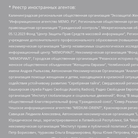
* Реестр иностранных агентов:
Калининградская региональная общественная организация "Экозащита!-Женсовет", Фонд содействия защите прав и свобод граждан "Общественный вердикт", Фонд "Институт Развития Свободы Информации", Частное учреждение "Информационное агентство МЕМО. РУ", Региональная общественная организация "Общественная комиссия по сохранению наследия академика Сахарова", Фонд поддержки свободы прессы, Санкт-Петербургская общественная правозащитная организация "Гражданский контроль", Межрегиональная общественная организация "Информационно-просветительский центр "Мемориал", Региональный Фонд "Центр Защиты Прав Средств Массовой Информации", с 05.12.2023 Фонд "Центр Защиты Прав Средств массовой информации", Региональная общественная благотворительная организация помощи беженцам и мигрантам "Гражданское содействие", Негосударственное образовательное учреждение дополнительного профессионального образования (повышение квалификации) специалистов "АКАДЕМИЯ ПО ПРАВАМ ЧЕЛОВЕКА", Свердловская региональная общественная организация "Сутяжник", Автономная некоммерческая организация "Центр независимых социологических исследований", Союз общественных объединений "Российский исследовательский центр по правам человека", Региональное общественное учреждение научно-информационный центр "МЕМОРИАЛ", Некоммерческая организация "Фонд защиты гласности", Автономная некоммерческая организация "Институт прав человека", Городская общественная организация "Екатеринбургское общество "МЕМОРИАЛ", Городская общественная организация "Рязанское историко-просветительское и правозащитное общество "Мемориал" (Рязанский Мемориал), Челябинский региональный орган общественной самодеятельности – женское общественное объединение "Женщины Евразии", Челябинский региональный орган общественной самодеятельности "Уральская правозащитная группа", Фонд содействия защите здоровья и социальной справедливости имени Андрея Рылькова, Автономная Некоммерческая Организация "Аналитический Центр Юрия Левады", Автономная некоммерческая организация социальной поддержки населения "Проект Апрель", Региональная общественная организация помощи женщинам и детям, находящимся в кризисной ситуации "Информационно-методический центр "Анна", Фонд содействия развитию массовых коммуникаций и правовому просвещению "Так-так-Так", Фонд содействия устойчивому развитию "Серебряная тайга", Свердловский региональный общественный фонд социальных проектов "Новое время", "Idel.Реалии", Кавказ.Реалии, Крым.Реалии, Телеканал Настоящее Время, Татаро-башкирская служба Радио Свобода (Azatliq Radiosi), Радио Свободная Европа/Радио Свобода (PCE/PC), "Сибирь.Реалии", "Фактограф", Благотворительный фонд помощи осужденным и их семьям, Автономная некоммерческая организация "Институт глобализации и социальных движений", Фонд "В защиту прав заключенных", Частное учреждение "Центр поддержки и содействия развитию средств массовой информации", Пензенский региональный общественный благотворительный фонд "Гражданский союз", "Север.Реалии", Некоммерческая организация Фонд "Правовая инициатива", Общество с ограниченной ответственностью "Радио Свободная Европа/Радио Свобода", Чешское информационное агентство "MEDIUM-ORIENT", Красноярская региональная общественная организация "Мы против СПИДа", Камалягин Денис Николаевич, Маркелов Сергей Евгеньевич, Пономарев Лев Александрович, Савицкая Людмила Алексеевна, Автоно