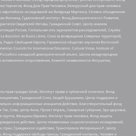
ека Чернигов, Фонд Дом Прав Человека, Белорусский дом прав человека
нтр европейских исследований им Вилфрида Мартенса, Сетевое объединение
Чам Финланд, Гудзоновский институт, Фонд Демократического Развития,
актатов Свидетелей Иеговы, Гражданский Совет, Центр анализа
астоящая Россия, Глобальная сеть журналистов-расследователей, Служба
a Asocicion de Rusos Libres, Союз за возвращение Северных территорий,
еста, Радио Свободная Европа, Германское общество изучения Восточной
ouncils for International Education, Cultural Vistas, Institute of
, Российско-канадский демократический альянс, Школа международных
е антивоенное сопротивление, Комитет независимости Ингушетии,
ты прав граждан Штаб, Институт права и публичной политики, Фонд
инициатива, Гражданский Союз, Хасдей Ерушалаим, Центр поддержки и
социально-информационных инициатив Действие, Благотворительный фонд
Так, Сова, центр Анна, Проект Апрель, Самарская губерния, Эра здоровья,
я группа, Женщины Евразии, Институт прав человека, Фонд защиты
Гражданское действие, Центр независимых социологических исследований,
стран, Гражданское содействие, Трансперенси Интернешнл-Р, Центр
н, Фонд поддержки свободы прессы, Гражданский контроль, Человек и