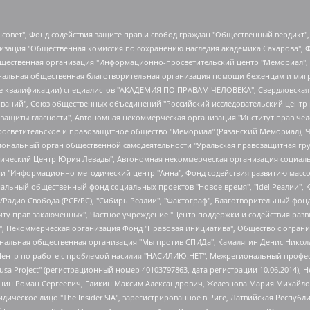
мная некоммерческая организация "Центр по работе с проблемой насилия "НАСИЛИЮ.НЕТ", Межрегиональный профессиональный союз работников здравоохранения "Альянс врачей", Юридическое лицо, зарегистрированное в Латвийской Республике, SIA "Medusa Project" (регистрационный номер 40103797863, дата регистрации 10.06.2014), Некоммерческая организация "Фонд по борьбе с коррупцией", Автономная некоммерческая организация "Институт права и публичной политики", Баданин Роман Сергеевич, Гликин Максим Александрович, Железнова Мария Михайловна, Лукьянова Юлия Сергеевна, Маетная Елизавета Витальевна, Маняхин Петр Борисович, Чуракова Ольга Владимировна, Ярош Юлия Петровна, Юридическое лицо "The Insider SIA", зарегистрированное в Риге, Латвийская Республика (дата регистрации 26.06.2015), являющееся администратором доменного имени интернет-издания "The Insider SIA", https://theins.ru, Постернак Алексей Евгеньевич, Рубин Михаил Аркадьевич, Анин Роман Александрович, Юридическое лицо Istories fonds, зарегистрированное в Латвийской Республике (регистрационный номер 50008295751, дата регистрации 24.02.2020), Великовский Дмитрий Александрович, Долинина Ирина Николаевна, Мароховская Алеся Алексеевна, Шлейнов Роман Юрьевич, Шмагун Олеся Валентиновна, Общество с ограниченной ответственностью "Альтаир 2021", Общество с ограниченной ответственностью "Вега 2021", Общество с ограниченной ответственностью "Главный редактор 2021", Общество с ограниченной ответственностью "Ромашки монолит", Важенков Артем Валерьевич, Ивановская областная общественная организация "Центр гендерных исследований", Гурман Юрий Альбертович, Медиапроект "ОВД-Инфо", Егоров Владимир Владимирович, Жилинский Владимир Александрович, Общество с ограниченной ответственностью "ЗП", Иванова София Юрьевна, Карезина Инна Павловна, Кильтау Екатерина Викторовна, Петров Алексей Викторович, Пискунов Сергей Евгеньевич, Смирнов Сергей Сергеевич, Тихонов Михаил Сергеевич, Общество с ограниченной ответственностью "ЖУРНАЛИСТ-ИНОСТРАННЫЙ АГЕНТ", Арапова Галина Юрьевна, Вольтская Татьяна Анатольевна, Американская компания "Mason G.E.S. Anonymous Foundation" (США), являющаяся владельцем интернет-издания https://mnews.world/, Компания "Stichting Bellingcat", зарегистрированная в Нидерландах (дата регистрации 11.07.2018), Захаров Андрей Вячеславович, Клепиковская Екатерина Дмитриевна, Общество с ограниченной ответственностью "МЕМО", Перл Роман Александрович, Симонов Евгений Алексеевич, Соловьева Елена Анатольевна, Сотников Даниил Владимирович, Сурначева Елизавета Дмитриевна, Автономная некоммерческая организация по защите прав человека и информированию населения "Якутия – Наше Мнение", Общество с ограниченной ответственностью "Москоу диджитал медиа", с 26.01.2023 Общество с ограниченной ответственностью "Чайка Белые сады", Ветошкина Валерия Валерьевна, Заговора Максим Александрович, Межрегиональное общественное движение "Российская ЛГБТ - сеть", Оленичев Максим Владимирович, Павлов Иван Юрьевич, Скворцова Елена Сергеевна, Общество с ограниченной ответственностью "Как бы инагент", Кочетков Игорь Викторович, Общество с ограниченной ответственностью "Честные выборы", Еланчик Олег Александрович, Общество с ограниченной ответственностью "Нобелевский призыв", Гималова Регина Эмилевна, Григорьев Андрей Валерьевич, Григорьева Алина Александровна, Ассоциация по содействию защите прав призывников, альтернативнослужащих и военнослужащих "Правозащитная группа "Гражданин.Армия.Право", Хисамова Регина Фаритовна, Автономная некоммерческая организация по реализации социально-правовых программ "Лилит", Дальн