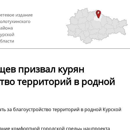
щев призвал курян
ство территорий в родной
ть за благоустройство территорий в родной Курской
вание комфортной городской среды» нацпроекта