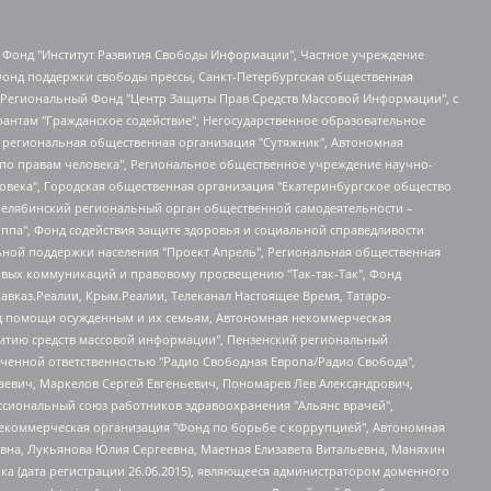
евосточное общественное движение "Маяк", Санкт-Петербургская ЛГБТ-инициативная группа "Выход", Инициативная группа ЛГБТ+ "Реверс", Алексеев Андрей Викторович, Бекбулатова Таисия Львовна, Беляев Иван Михайлович, Владыкина Елена Сергеевна, Гельман Марат Александрович, Никульшина Вероника Юрьевна, Толоконникова Надежда Андреевна, Шендерович Виктор Анатольевич, Общество с ограниченной ответственностью "Данное сообщение", Общество с ограниченной ответственностью Издательский дом "Новая глава", Айнбиндер Александра Александровна, Московский комьюнити-центр для ЛГБТ+инициатив, Благотворительный фонд развития филантропии, Deutsche Welle (Германия, Kurt-Schumacher-Strasse 3, 53113 Bonn), Борзунова Мария Михайловна, Воробьев Виктор Викторович, Голубева Анна Львовна, Константинова Алла Михайловна, Малкова Ирина Владимировна, Мурадов Мурад Абдулгалимович, Осетинская Елизавета Николаевна, Понасенков Евгений Николаевич, Ганапольский Матвей Юрьевич, Киселев Евгений Алексеевич, Борухович Ирина Григорьевна, Дремин Иван Тимофеевич, Дубровский Дмитрий Викторович, Красноярская региональная общественная организация поддержки и развития альтернативных образовательных технологий и межкультурных коммуникаций "ИНТЕРРА", Маяковская Екатерина Алексеевна, Фейгин Марк Захарович, Филимонов Андрей Викторович, Дзугкоева Регина Николаевна, Доброхотов Роман Александрович, Дудь Юрий Александрович, Елкин Сергей Владимирович, Кругликов Кирилл Игоревич, Сабунаева Мария Леонидовна, Семенов Алексей Владимирович, Шаинян Карен Багратович, Шульман Екатерина Михайловна, Асафьев Артур Валерьевич, Вахштайн Виктор Семенович, Венедиктов Алексей Алексеевич, Лушникова Екатерина Евгеньевна, Волков Леонид Михайлович, Невзоров Александр Глебович, Пархоменко Сергей Борисович, Сироткин Ярослав Николаевич, Кара-Мурза Владимир Владимирович, Баранова Наталья Владимировна, Гозман Леонид Яковлевич, Кагарлицкий Борис Юльевич, Климарев Михаил Валерьевич, Милов Владимир Станиславович, Автономная некоммерческая организация Краснодарский центр современного искусства "Типография", Моргенштерн Алишер Тагирович, Соболь Любовь Эдуардовна, Общество с ограниченной ответственностью "ЛИЗА НОРМ", Каспаров Гарри Кимович, Ходорковский Михаил Борисович, Общество с ограниченной ответственностью "Апрельские тезисы", Данилович Ирина Брониславовна, Кашин Олег Владимирович, Петров Николай Владимирович, Пивоваров Алексей Владимирович, Соколов Михаил Владимирович, Цветкова Юлия Владимировна, Чичваркин Евгений Александрович, Комитет против пыток/Команда против пыток, Общество с ограниченной ответственностью "Первый научный", Общество с ограниченной ответственностью "Вертолет и ко", Белоцерковская Вероника Борисовна, Кац Максим Евгеньевич, Лазарева Татьяна Юрьевна, Шаведдинов Руслан Табризович, Яшин Илья Валерьевич, Общество с ограниченной ответственностью "Иноагент ААВ", Алешковский Дмитрий Петрович, Альбац Евгения Марковна, Быков Дмитрий Львович, Галямина Юлия Евгеньевна, Лойко Сергей Леонидович, Мартынов Кирилл Константинович, Медведев Сергей Александрович, Крашенинников Федор Геннадиевич, Гордеева Катерина Вл