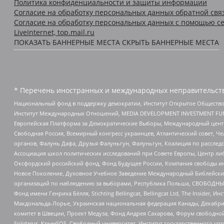
Политика конфиденциальности и защиты информации
Согласие на обработку персональных данных обратной свя
Согласие на обработку персональных данных с помощью се
LiveInternet, top.mail.ru
ПОКАЗАТЬ БАННЕРНЫЕ МЕСТА
СКРЫТЬ БАННЕРНЫЕ МЕСТА
* Перечень иностранных и международных неправительств
Национальный фонд в поддержку демократии, Институт Открытое Общество
Институт Международных Отношений, MEDIA DEVELOPMENT INVESTMENT FUND,
Европейская Платформа за Демократические Выборы, Международный цент
Свободная Россия, Всемирный конгресс украинцев, Атлантический совет, Ч
органов, Фалунь Дафа, Друзья Фалуньгун, Фалуньгун, Коалиция по рассле
Ассоциация школ политических исследований при Совете Европы, Центр ли
Оксфордский российский фонд, Фонд Будущее России, Компания свободы ин
Новое Поколение, Духовное Учебное Заведение Международный Библейский
организаций по наблюдению за выборами, Республика Польша, СВОБОДНЫЙ
Фонд имени Генриха Бёлля, Stichting Bellingcat, Bellingcat Ltd, The Inside
Макдональда-Лорье, Украинская национальная федерация Канады, Декабрис
комитет в Швеции, Проект Медуза, Фонд Андрея Сахарова, Форум свободной 
Solidarus, КрымSOS, Свободный университет, Институт государственного у