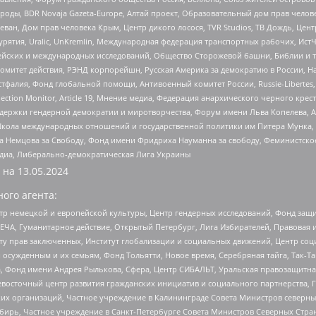
роды, BDR Novaja Gazeta-Europe, Алтай проект, Образовательный дом прав челов
еван, Дом прав человека Крым, Центр дикого лосося, TVR Studios, ТВ Дождь, Це
урятия, Uralic, UnKremlin, Международная федерация транспортных рабочих, Ист
ейских и международных исследований, Общество Сторожевой башни, Библии и тр
омитет действия, РЭНД корпорейшн, Русская Америка за демократию в России, Н
фалия, Фонд глобальной помощи, Антивоенный комитет России, Russie-Libertes, L
lection Monitor, Article 19, Мнение медиа, Федерация анархического черного кр
и гендерной демократии и миротворчества, Форум имени Льва Копелева, American C
г, Школа международных отношений и государственной политики им Питера Мунка
 Немцова за Свободу, Фонд имени Фридриха Науманна за свободу, Феминистско
медиа, Либерально-демократическая Лига Украины
 на
13.05.2024
ого агента:
р немецкой и европейской культуры, Центр гендерных исследований, Фонд защи
ЧА, Гуманитарное действие, Открытый Петербург, Лига Избирателей, Правовая 
иту прав заключенных, Институт глобализации и социальных движений, Центр 
ужденным и их семьям, Фонд Тольятти, Новое время, Серебряная тайга, Так-Так-
, Фонд имени Андрея Рылькова, Сфера, Центр СИБАЛЬТ, Уральская правозащитна
невосточный центр развития гражданских инициатив и социального партнерства, 
 организаций, Частное учреждение в Калининграде Совета Министров северных 
бирь, Частное учреждение в Санкт-Петербурге Совета Министров Северных Стра