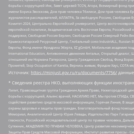
борьбы с коррупцией Инк, Завет церквей TCCN, Агора, Всемирный фонд при
имени Бориса Звозскова, Дом прав человека Тбилиси, Дом прав человека Ер
журналистов расследователей, АЛЛАТРА, За свободную Россию, Свободная Б
Комитет-2024, Центрально-Европейский университет, Центр восточноевроп
европейской политики, Академическая сеть Восточная Европа, Российский к
поддержки, Свободная Россия Берлин, Свободная Россия Северный Рейн-Вест
Крымскотатарский Ресурсный Центр, Глобальный союз IndustriALL, Russian E
Европы, Фонд имени Фридриха Эберта, XZ gGmbH, Мобильная академия поддержк
International Education, Антивоенное движение Антальи, Открытый диало
отношений им Нормана Патерсона, Центр Гражданских Свобод, Фонд Бориса
Прометей, Stop Occupation of Karelia, Вернись живым, Фридом Хаус, СОТА 
Источник:
https://minjust.gov.ru/ru/documents/7756/
данные
* Сведения реестра НКО, выполняющих функции иностранн
Лилит, Правозащитная группа Гражданин.Армия.Право, Нижегородский цент
борьбы с коррупцией, Альянс врачей, НАСИЛИЮ.НЕТ, Мы против СПИДа, СВЕ
содействия развитию средств массовой информации, Горячая Линия, В защ
охраны здоровья и защиты прав граждан, Благотворительный фонд помощи ос
Мемориал, Аналитический Центр Юрия Левады, Издательство Парк Гагарина
гласности, Российский исследовательский центр по правам человека, Даль
Сутяжник, АКАДЕМИЯ ПО ПРАВАМ ЧЕЛОВЕКА, Центр развития некоммерческих
Защиты Прав Средств Массовой Информации, Институт развития прессы - Си