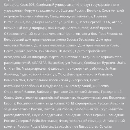
Solidarus, КрымSOS, Свободный университет, Институт государственного
управления, Форум гражданского общества Россия, Беллона, Союз жителей
островов Тисима и Хабомаи, Съезд народных депутатов, Гринпис
Интернешнл, Фонд борьбы с коррупцией Инк, Завет церквей TCCN, Агора,
Всемирный фонд природы, BDR Novaja Gazeta-Europe, Алтай проект,
Образовательный дом прав человека Чернигов, Фонд Дом Прав Человека,
Белорусский дом прав человека имени Бориса Звозскова, Дом прав
человека Тбилиси, Дом прав человека Ереван, Дом прав человека Крым,
Центр дикого лосося, TVR Studios, ТВ Дождь, Центр европейских
исследований им Вилфрида Мартенса, Сетевое объединение журналистов
расследователей, АЛЛАТРА, За свободную Россию, Свободная Бурятия, Uralic,
UnKremlin, Международная федерация транспортных рабочих, ИстЧам
Финланд, Гудзоновский институт, Фонд Демократического Развития,
Комитет-2024, Центрально-Европейский университет, Центр
восточноевропейских и международных исследований, Общество
Сторожевой башни, Библии и трактатов Свидетелей Иеговы, Гражданский
Совет, Центр анализа европейской политики, Академическая сеть Восточная
Европа, Российский комитет действия, РЭНД корпорейшн, Русская Америка
за демократию в России, Настоящая Россия, Глобальная сеть журналистов-
расследователей, Служба поддержки, Свободная Россия Берлин, Свободная
Россия Северный Рейн-Вестфалия, Фонд глобальной помощи, Антивоенный
комитет России, Russie-Libertes, La Asocicion de Rusos Libres, Союз за