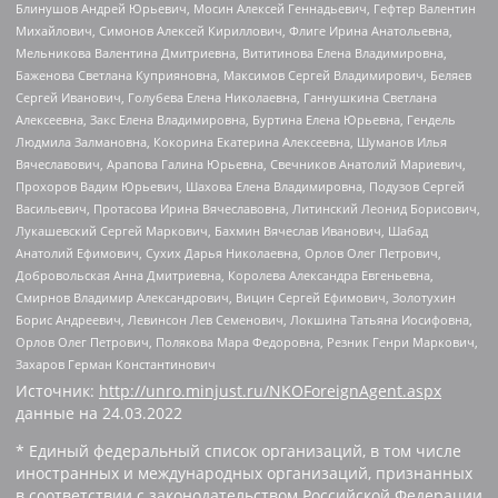
Блинушов Андрей Юрьевич, Мосин Алексей Геннадьевич, Гефтер Валентин
Михайлович, Симонов Алексей Кириллович, Флиге Ирина Анатольевна,
Мельникова Валентина Дмитриевна, Вититинова Елена Владимировна,
Баженова Светлана Куприяновна, Максимов Сергей Владимирович, Беляев
Сергей Иванович, Голубева Елена Николаевна, Ганнушкина Светлана
Алексеевна, Закс Елена Владимировна, Буртина Елена Юрьевна, Гендель
Людмила Залмановна, Кокорина Екатерина Алексеевна, Шуманов Илья
Вячеславович, Арапова Галина Юрьевна, Свечников Анатолий Мариевич,
Прохоров Вадим Юрьевич, Шахова Елена Владимировна, Подузов Сергей
Васильевич, Протасова Ирина Вячеславовна, Литинский Леонид Борисович,
Лукашевский Сергей Маркович, Бахмин Вячеслав Иванович, Шабад
Анатолий Ефимович, Сухих Дарья Николаевна, Орлов Олег Петрович,
Добровольская Анна Дмитриевна, Королева Александра Евгеньевна,
Смирнов Владимир Александрович, Вицин Сергей Ефимович, Золотухин
Борис Андреевич, Левинсон Лев Семенович, Локшина Татьяна Иосифовна,
Орлов Олег Петрович, Полякова Мара Федоровна, Резник Генри Маркович,
Захаров Герман Константинович
Источник:
http://unro.minjust.ru/NKOForeignAgent.aspx
данные на
24.03.2022
* Единый федеральный список организаций, в том числе
иностранных и международных организаций, признанных
в соответствии с законодательством Российской Федерации