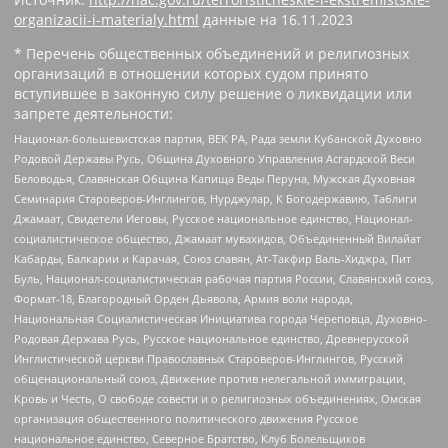
organizacii-i-materialy.html
данные на
16.11.2023
* Перечень общественных объединений и религиозных
организаций в отношении которых судом принято
вступившее в законную силу решение о ликвидации или
запрете деятельности:
Национал-большевистская партия, ВЕК РА, Рада земли Кубанской Духовно
Родовой Державы Русь, Община Духовного Управления Асгардской Веси
Беловодья, Славянская Община Капища Веды Перуна, Мужская Духовная
Семинария Староверов-Инглингов, Нурджулар, К Богодержавию, Таблиги
Джамаат, Свидетели Иеговы, Русское национальное единство, Национал-
социалистическое общество, Джамаат мувахидов, Объединенный Вилайат
Кабарды, Балкарии и Карачая, Союз славян, Ат-Такфир Валь-Хиджра, Пит
Буль, Национал-социалистическая рабочая партия России, Славянский союз,
Формат-18, Благородный Орден Дьявола, Армия воли народа,
Национальная Социалистическая Инициатива города Череповца, Духовно-
Родовая Держава Русь, Русское национальное единство, Древнерусской
Инглистической церкви Православных Староверов-Инглингов, Русский
общенациональный союз, Движение против нелегальной иммиграции,
Кровь и Честь, О свободе совести и о религиозных объединениях, Омская
организация общественного политического движения Русское
национальное единство, Северное Братство, Клуб Болельщиков