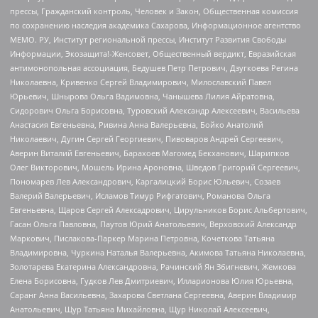
прессы, Гражданский контроль, Человек и Закон, Общественная комиссия
по сохранению наследия академика Сахарова, Информационное агентство
МЕМО. РУ, Институт региональной прессы, Институт Развития Свободы
Информации, Экозащита!-Женсовет, Общественный вердикт, Евразийская
антимонопольная ассоциация, Бедушев Петр Петрович, Дзугкоева Регина
Николаевна, Кривенко Сергей Владимирович, Милославский Павел
Юрьевич, Шнырова Ольга Вадимовна, Чанышева Лилия Айратовна,
Сидорович Ольга Борисовна, Туровский Александр Алексеевич, Васильева
Анастасия Евгеньевна, Ривина Анна Валерьевна, Бойко Анатолий
Николаевич, Дугин Сергей Георгиевич, Пивоваров Андрей Сергеевич,
Аверин Виталий Евгеньевич, Барахоев Магомед Бекханович, Шарипков
Олег Викторович, Мошель Ирина Ароновна, Шведов Григорий Сергеевич,
Пономарев Лев Александрович, Каргалицкий Борис Юльевич, Созаев
Валерий Валерьевич, Исламов Тимур Рифгатович, Романова Ольга
Евгеньевна, Щаров Сергей Алексадрович, Цирульников Борис Альбертович,
Гасан Ольга Павловна, Паутов Юрий Анатольевич, Верховский Александр
Маркович, Пислакова-Паркер Марина Петровна, Кочеткова Татьяна
Владимировна, Чуркина Наталья Валерьевна, Акимова Татьяна Николаевна,
Золотарева Екатерина Александровна, Рачинский Ян Збигневич, Жемкова
Елена Борисовна, Гудков Лев Дмитриевич, Илларионова Юлия Юрьевна,
Саранг Анна Васильевна, Захарова Светлана Сергеевна, Аверин Владимир
Анатольевич, Щур Татьяна Михайловна, Щур Николай Алексеевич,