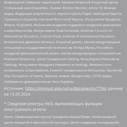
возвращение Северных территорий, Крымскотатарский Ресурсный Центр,
Глобальный союз IndustriALL, Russian Election Monitor, Article 19, Мнение
медиа, Федерация анархического черного креста, Радио Свободная Европа,
Германское общество изучения Восточной Европы, Фонд имени Фридриха
Эберта, XZ gGmbH, Мобильная академия поддержки гендерной демократии
и миротворчества, Форум имени Льва Копелева, American Councils for
International Education, Cultural Vistas, Institute of International Education,
Антивоенное движение Антальи, Открытый диалог, Школа международных
отношений и государственной политики им Питера Мунка, Российско-
канадский демократический альянс, Школа международных отношений им
Нормана Патерсона, Центр Гражданских Свобод, Фонд Бориса Немцова за
Свободу, Фонд имени Фридриха Науманна за свободу, Феминистское
антивоенное сопротивление, Комитет независимости Ингушетии, Прометей,
Stop Occupation of Karelia, Вернись живым, Фридом Хаус, СОТА медиа,
Либерально-демократическая Лига Украины
Источник:
https://minjust.gov.ru/ru/documents/7756/
данные
на
13.05.2024
* Сведения реестра НКО, выполняющих функции
иностранного агента:
Лилит, Правозащитная группа Гражданин.Армия.Право, Нижегородский
центр немецкой и европейской культуры, Центр гендерных исследований,