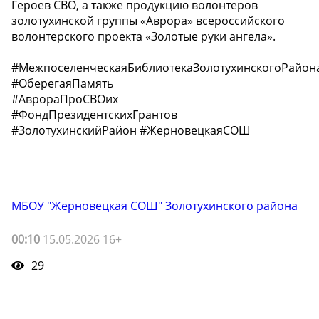
Героев СВО, а также продукцию волонтеров
золотухинской группы «Аврора» всероссийского
волонтерского проекта «Золотые руки ангела».
#МежпоселенческаяБиблиотекаЗолотухинскогоРайон
#ОберегаяПамять
#АврораПроСВОих
#ФондПрезидентскихГрантов
#ЗолотухинскийРайон #ЖерновецкаяСОШ
МБОУ "Жерновецкая СОШ" Золотухинского района
00:10
15.05.2026 16+
29