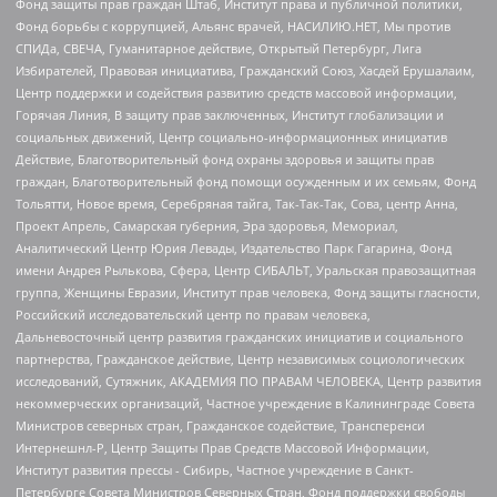
Фонд защиты прав граждан Штаб, Институт права и публичной политики,
Фонд борьбы с коррупцией, Альянс врачей, НАСИЛИЮ.НЕТ, Мы против
СПИДа, СВЕЧА, Гуманитарное действие, Открытый Петербург, Лига
Избирателей, Правовая инициатива, Гражданский Союз, Хасдей Ерушалаим,
Центр поддержки и содействия развитию средств массовой информации,
Горячая Линия, В защиту прав заключенных, Институт глобализации и
социальных движений, Центр социально-информационных инициатив
Действие, Благотворительный фонд охраны здоровья и защиты прав
граждан, Благотворительный фонд помощи осужденным и их семьям, Фонд
Тольятти, Новое время, Серебряная тайга, Так-Так-Так, Сова, центр Анна,
Проект Апрель, Самарская губерния, Эра здоровья, Мемориал,
Аналитический Центр Юрия Левады, Издательство Парк Гагарина, Фонд
имени Андрея Рылькова, Сфера, Центр СИБАЛЬТ, Уральская правозащитная
группа, Женщины Евразии, Институт прав человека, Фонд защиты гласности,
Российский исследовательский центр по правам человека,
Дальневосточный центр развития гражданских инициатив и социального
партнерства, Гражданское действие, Центр независимых социологических
исследований, Сутяжник, АКАДЕМИЯ ПО ПРАВАМ ЧЕЛОВЕКА, Центр развития
некоммерческих организаций, Частное учреждение в Калининграде Совета
Министров северных стран, Гражданское содействие, Трансперенси
Интернешнл-Р, Центр Защиты Прав Средств Массовой Информации,
Институт развития прессы - Сибирь, Частное учреждение в Санкт-
Петербурге Совета Министров Северных Стран, Фонд поддержки свободы