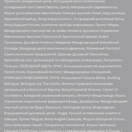
Пражский гражданский центр, Ассоциация школ политических
исследований при Совете Европы, Центр либеральной современности,
Форум русскоязычных европейцев, Немецко-русский обмен, Бард колледж,
Европейский выбор, Фонд Ходорковского, Оксфордский российский фонд,
Фонд Будущее России, Компания свободы информации, Проект Медиа,
Международное партнерство за права человека, Духовное Управление
Евангельских Христиан Украинской Христианской Церкви, Новое
Поколение, Духовное Учебное Заведение Международный Библейский
Колледж, Международное христианское движение, Всемирный Институт
Саентологических Предприятий, Церковь Духовной Технологии,
Европейская сеть организаций по наблюдению за выборами, Республика
Польша, СВОБОДНЫЙ ИДЕЛЬ-УРАЛ, Ассоциация развития журналистики,
IStories fonds, Королевский Институт Международных Отношений,
КРИМСЬКА ПРАВОЗАХИСНА ГРУПА, Фонд имени Генриха Бёлля, Stichting
Bellingcat, Bellingcat Ltd, The Insider, Институт правовой инициативы
Центральной и Восточной Европы, Фонд Открытой Эстонии, Calvert 22
Foundation, Канадский украинский конгресс, Институт Макдональда-Лорье,
Украинская национальная федерация Канады, Декабристы, Международный
научный центр им Вудро Вильсона, Свободная пресса, Возрождение,
Всеукраинский духовный центр , Риддл, Русский антивоенный комитет в
Швеции, Проект Медуза, Фонд Андрея Сахарова, Форум свободной России,
Лига Свободных Наций, Transparеncy International, Форум Свободных
Народов ПостРоссии, Солидарность с гражданским движением в России –