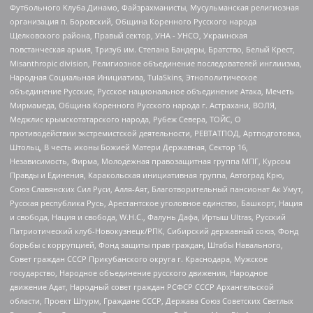
Футбольного Клуба Динамо, Файзрахманисты, Мусульманская религиозная
организация п. Боровский, Община Коренного Русского народа
Щелковского района, Правый сектор, УНА - УНСО, Украинская
повстанческая армия, Тризуб им. Степана Бандеры, Братство, Белый Крест,
Misanthropic division, Религиозное объединение последователей инглиизма,
Народная Социальная Инициатива, TulaSkins, Этнополитическое
объединение Русские, Русское национальное объединение Атака, Мечеть
Мирмамеда, Община Коренного Русского народа г. Астрахани, ВОЛЯ,
Меджлис крымскотатарского народа, Рубеж Севера, ТОЙС, О
противодействии экстремистской деятельности, РЕВТАТПОД, Артподготовка,
Штольц, В честь иконы Божией Матери Державная, Сектор 16,
Независимость, Фирма, Молодежная правозащитная группа МПГ, Курсом
Правды и Единения, Каракольская инициативная группа, Автоград Крю,
Союз Славянских Сил Руси, Алля-Аят, Благотворительный пансионат Ак Умут,
Русская республика Русь, Арестантское уголовное единство, Башкорт, Нация
и свобода, Нация и свобода, W.H.С., Фалунь Дафа, Иртыш Ultras, Русский
Патриотический клуб-Новокузнецк/РПК, Сибирский державный союз, Фонд
борьбы с коррупцией, Фонд защиты прав граждан, Штабы Навального,
Совет граждан СССР Прикубанского округа г. Краснодара, Мужское
государство, Народное объединение русского движения, Народное
движение Адат, Народный совет граждан РСФСР СССР Архангельской
области, Проект Штурм, Граждане СССР, Держава Союз Советских Светлых