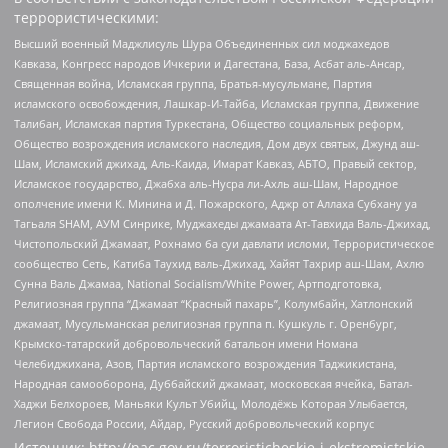
террористическими:
Высший военный Маджлисуль Шура Объединенных сил моджахедов
Кавказа, Конгресс народов Ичкерии и Дагестана, База, Асбат аль-Ансар,
Священная война, Исламская группа, Братья-мусульмане, Партия
исламского освобождения, Лашкар-И-Тайба, Исламская группа, Движение
Талибан, Исламская партия Туркестана, Общество социальных реформ,
Общество возрождения исламского наследия, Дом двух святых, Джунд аш-
Шам, Исламский джихад, Аль-Каида, Имарат Кавказ, АБТО, Правый сектор,
Исламское государство, Джабха аль-Нусра ли-Ахль аш-Шам, Народное
ополчение имени К. Минина и Д. Пожарского, Аджр от Аллаха Субхану уа
Тагьаля SHAM, АУМ Синрике, Муджахеды джамаата Ат-Тавхида Валь-Джихад,
Чистопольский Джамаат, Рохнамо ба суи давлати исломи, Террористическое
сообщество Сеть, Катиба Таухид валь-Джихад, Хайят Тахрир аш-Шам, Ахлю
Сунна Валь Джамаа, National Socialism/White Power, Артподготовка,
Религиозная группа “Джамаат “Красный пахарь”, Колумбайн, Хатлонский
джамаат, Мусульманская религиозная группа п. Кушкуль г. Оренбург,
Крымско-татарский добровольческий батальон имени Номана
Челебиджихана, Азов, Партия исламского возрождения Таджикистана,
Народная самооборона, Дуббайский джамаат, московская ячейка, Батал-
Хаджи Белхороев, Маньяки Культ Убийц, Молодёжь Которая Улыбается,
Легион Свобода России, Айдар, Русский добровольческий корпус
Источник:
http://nac.gov.ru/terroristicheskie-i-ekstremistskie-