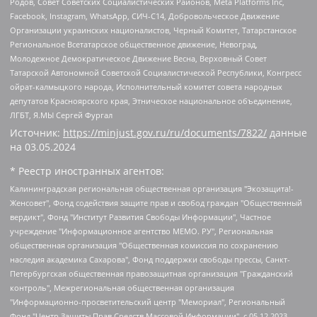
Родов, Совет Советских Социалистических Районов, Meta Platforms Inc,
Facebook, Instagram, WhatsApp, СИЧ-С14, Добровольческое Движение
Организации украинских националистов, Черный Комитет, Татарстанское
Региональное Всетатарское общественное движение, Невоград,
Молодежное Демократическое Движение Весна, Верховный Совет
Татарской Автономной Советской Социалистической Республики, Конгресс
ойрат-калмыцкого народа, Исполнительный комитет совета народных
депутатов Красноярского края, Этническое национальное объединение,
ЛГБТ, Я.МЫ Сергей Фургал
Источник:
https://minjust.gov.ru/ru/documents/7822/
данные
на
03.05.2024
* Реестр иностранных агентов:
Калининградская региональная общественная организация "Экозащита!-Женсовет", Фонд содействия защите прав и свобод граждан "Общественный вердикт", Фонд "Институт Развития Свободы Информации", Частное учреждение "Информационное агентство МЕМО. РУ", Региональная общественная организация "Общественная комиссия по сохранению наследия академика Сахарова", Фонд поддержки свободы прессы, Санкт-Петербургская общественная правозащитная организация "Гражданский контроль", Межрегиональная общественная организация "Информационно-просветительский центр "Мемориал", Региональный Фонд "Центр Защиты Прав Средств Массовой Информации", с 05.12.2023 Фонд "Центр Защиты Прав Средств массовой информации", Региональная общественная благотворительная организация помощи беженцам и мигрантам "Гражданское содействие", Негосударственное образовательное учреждение дополнительного профессионального образования (повышение квалификации) специалистов "АКАДЕМИЯ ПО ПРАВАМ ЧЕЛОВЕКА", Свердловская региональная общественная организация "Сутяжник", Автономная некоммерческая организация "Центр независимых социологических исследований", Союз общественных объединений "Российский исследовательский центр по правам человека", Региональное общественное учреждение научно-информационный центр "МЕМОРИАЛ", Некоммерческая организация "Фонд защиты гласности", Автономная некоммерческая организация "Институт прав человека", Городская общественная организация "Екатеринбургское общество "МЕМОРИАЛ", Городская общественная организация "Рязанское историко-просветительское и правозащитное общество "Мемориал" (Рязанский Мемориал), Челябинский региональный орган общественной самодеятельности – женское общественное объединение "Женщины Евразии", Челябинский региональный орган общественной самодеятельности "Уральская правозащитная группа", Фонд содействия защите здоровья и социальной справедливости имени Андрея Рылькова, Автономная Некоммерческая Организация "Аналитический Центр Юрия Левады", Автономная некоммерческая организация социальной поддержки населения "Проект Апрель", Региональная общественная организация помощи женщинам и детям, находящимся в кризисной ситуации "Информационно-методический центр "Анна", Фонд содействия развитию массовых коммуникаций и правовому просвещению "Так-так-Так", Фонд содействия устойчивому развитию "Серебряная тайга", Свердловский региональный общественный фонд социальных проектов "Новое время", "Idel.Реалии", Кавказ.Реалии, Крым.Реалии, Телеканал Настоящее Время, Татаро-башкирская служба Радио Свобода (Azatliq Radiosi), Радио Свободная Европа/Радио Свобода (PCE/PC), "Сибирь.Реалии", "Фактограф", Благотворительный фонд помощи осужденным и их семьям, Автономная некоммерческая организация "Институт глобализации и социальных движений", Фонд "В защиту прав заключенных", Частное учреждение "Центр поддержки и содействия развитию средств массовой информации", Пензенский региональный общественный благотворительный фонд "Гражданский союз", "Север.Реалии", Некоммерческая организация Фонд "Правовая инициатива", Общество с ограниченной ответственностью "Радио Свободная Европа/Радио Свобода", Чешское информационное агентство "MEDIUM-ORIENT", Красноярская региональная общественная организация "Мы против СПИДа", Камалягин Денис Николаевич, Маркелов Сергей Евгеньевич, Пономарев Лев Александрович, Савицкая Людмила Алексеевна, Автономная некоммерческая организация "Центр по работе с проблемой насилия "НАСИЛИЮ.НЕТ", Межрегиональный профессиональный союз работников здравоохранения "Альянс врачей", Юридическое лицо, зарегистрированное в Латвийской Республике, SIA "Medusa Project" (регистрационный номер 40103797863, дата регистрации 10.06.2014), Некоммерческая организация "Фонд по борьбе с коррупцией", Автономная некоммерческая организация "Институт права и публичной политики", Баданин Роман Сергеевич, Гликин Максим Александрович, Железнова Мария Михайловна, Лукьянова Юлия Сергеевна, Маетная Елизавета Витальевна, Маняхин Петр Борисович, Чуракова Ольга Владимировна, Ярош Юлия Петровна, Юридическое лицо "The Insider SIA", зарегистрированное в Риге, Латвийская Республика (дата регистрации 26.06.2015), являющееся администратором доменного имени интернет-издания "The Insider SIA", https://theins.ru, Постернак Алексей Евгеньевич, Рубин Михаил Аркадьевич, Анин Роман Александрович, Юридическое лицо Istories fonds, зарегистрированное в Латвийской Республике (регистрационный номер 50008295751, дата регистрации 24.02.2020), Великовский Дмитрий Александрович, Долинина Ирина Николаевна, Мароховская Алеся Алексеевна, Шлейнов Роман Юрьевич, Шмагун Олеся Валентиновна, Общество с ограниченной ответственностью "Альтаир 2021", Общество с ограниченной ответственностью "Вега 2021", Общество с ограниченной ответственностью "Главный редактор 2021", Общество с ограниченной ответственностью "Ромашки монолит", Важенков Артем Валерьевич, Ивановская областная общественная организация "Центр гендерных исследований", Гурман Юрий Альбертович, Медиапроект "ОВД-Инфо", Егоров Владимир Владимирович, Жилинский Владимир Александрович, Общество с ограниченной ответственностью "ЗП", Иванова София Юрьевна, Карезина Инна Павловна, Кильтау Екатерина Викторовна, Петров Алексей Викторович, Пискунов Сергей Евгеньевич, Смирнов Сергей Сергеевич, Тихонов Михаил Сергеевич, Общество с ограниченной ответственностью "ЖУРНАЛИСТ-ИНОСТРАННЫЙ АГЕНТ", Арапова Галина Юрьевна, Вольтская Татьяна Анатольевна, Американская компания "Mason G.E.S. Anonymous Foundation" (США), являющаяся владельцем интернет-издания https://mnews.world/, Компания "Stichting Bellingcat", зарегистрированная в Нидерландах (дата регистрации 11.07.2018), Захаров Андрей Вячеславович, Клепиковская Екатерина Дмитриевна, Общество с ограниченной ответственностью "МЕМО", Перл Роман Александрович, Симонов Евгений Алексеевич, Соловьева Елена Анатольевна, Сотников Даниил Владимирович, Сурначева Елизавета Дмитриевна, Автономная некоммерческая организация по защите прав человека и информированию населения "Якутия – Наше Мнение", Общество с ограниченной ответственностью "Москоу диджитал медиа", с 26.01.2023 Общество с ограниченной ответственностью "Чайка Белые сады", Ветошкина Валерия Валерьевна, Заговора Максим Александрович, Межрегиональное общественное движение "Российская ЛГБТ - сеть", Оленичев Максим Владимирович, Павлов Иван Юрьевич, Скворцова Елена Сергеевна, Общество с ограниченной ответственностью "Как бы инагент", Кочетков Игорь Викторович, Общество с ограниченной ответственностью "Честные выборы", Еланчик Олег Александрович, Общество с ограниченной ответственностью "Нобелевский призыв", Гималова Регина Эмилевна, Григорьев Андрей Валерьевич, Григорьева Алина Александровна, Ассоциация по содействию защите прав призывников, альтернативнослужащих и военнослужащих "Правозащитная группа "Гражданин.Армия.Право", Хисамова Регина Фаритовна, Автономная некоммерческая организация по реализации социально-правовых программ "Лилит", Дальневосточное общественное движение "Маяк", Санкт-Петербургская ЛГБТ-инициативная группа "Выход", Инициативная группа ЛГБТ+ "Реверс", Алексеев Андрей Викторович, Бекбулатова Таисия Львовна, Беляев Иван Михайлович, Владыкина Елена Сергеевна, Гельман Марат Александрович, Никульшина Вероника Юрьевна, Толоконникова Надежда Андреевна, Шендерович Виктор Анатольевич, Общество с ограниченной ответственностью "Данное сообщение", Общество с ограниченной ответственностью Издательский дом "Новая глава", Айнбиндер Александра Александровна, Московский комьюнити-центр для ЛГБТ+инициатив, Благотворительный фонд развития филантропии, Deutsche Welle (Германия, Kurt-Schumacher-Strasse 3, 53113 Bonn), Борзунова Мария Михайловна, Воробьев Виктор Викторович, Голубева Анна Львовна, Константинова Алла Михайловна, Малкова Ирина Владимировна, Мурадов Мурад Абдулгалимович, Осетинская Елизавета Николаевна, Понасенков Евгений Николаевич, Ганапольский Матвей Юрьевич, Киселев Евгений Алексеевич, Борухович Ирина Григорьевна, Дремин Иван Тимофеевич, Дубровский Дмитрий Викторович, Красноярская региональная общественная организация поддержки и развития альтернативных образовательных технологий и межкультурных коммуникаций "ИНТЕРРА", Маяковская Екатерина Алексеевна, Фейгин Марк Захарович, Филимонов Андрей Викторович, Дзугкоева Регина Николаевна, Доброхотов Роман Александрович, Дудь Юрий Александрович, Елкин Сергей Владимирович, Кругликов Кирилл Игоревич, Сабунаева Мария Леонидовна, Семенов Алексей Владимирович, Шаинян Карен Багратович, Шульман Екатерина Михайловна, Асафьев Артур Валерьевич, Вахштайн Виктор Семенович, Венедиктов Алексей Алексеевич, Лушникова Екатерина Евгеньевна, Волков Леонид Михайлович, Невзоров Александр Глебович, Пархоменко Сергей Борисович, Сироткин Ярослав Николаевич, Кара-Мурза Владимир Владимирович, Баранова Наталья Владимировна, Гозман Леонид Яковлевич, Кагарлицкий Борис Юльевич, Климарев Михаил Валерьевич, Милов Владимир Станиславович, Автономная некоммерческая организация Краснодарский центр современного искусства "Типография", Моргенштерн Алишер Тагирович, Соболь Любовь Эдуардовна, Общество с ограниченной ответственностью "ЛИЗА НОРМ", Каспаров Гарри Кимович, Ходорковский Михаил Борисович, Общество с ограниченной ответственностью "Апрельские тезисы", Данилович Ирина Брониславовна, Кашин Олег Владимирович, Петров Николай Владимирович, Пивоваров Алексей Владимирович, Соколов Михаил Владимирович, Цветкова Юлия Владимировна, Чичваркин Евгений Александрович, Комитет против пыток/Команда против пыток, Общество с ограниченной ответственностью "Первый научный", Общество с ограниченной ответственностью "Вертолет и ко", Белоцерковская Вероника Борисовна, Кац Максим Евгеньевич, Лазарева Татьяна Юрьевна, Шаведдинов Руслан Табризович, Яшин Илья Валерьевич, Общество с ограниченной ответственностью "Иноагент ААВ", Алешковский Дмитрий Петрович, Альбац Евгения Марковна, Быков Дмитрий Львович, Галямина Юлия Евгеньевна, Лойко Сергей Леонидович, Мартынов Кирилл Константинович, Медведев Сергей Александрович, Крашенинников Федор Геннадиевич, Гордеева Катерина Вл