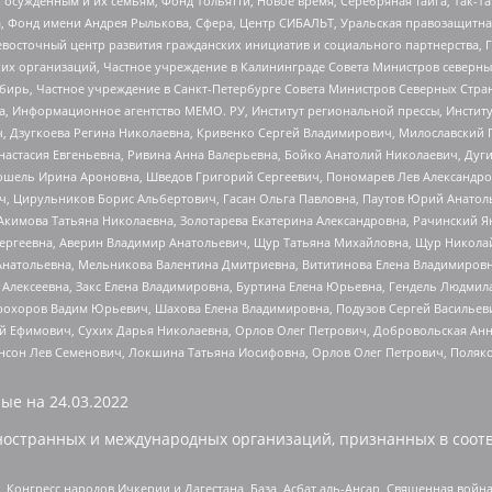
ужденным и их семьям, Фонд Тольятти, Новое время, Серебряная тайга, Так-Так-
, Фонд имени Андрея Рылькова, Сфера, Центр СИБАЛЬТ, Уральская правозащитна
невосточный центр развития гражданских инициатив и социального партнерства, 
 организаций, Частное учреждение в Калининграде Совета Министров северных 
бирь, Частное учреждение в Санкт-Петербурге Совета Министров Северных Стра
а, Информационное агентство МЕМО. РУ, Институт региональной прессы, Инсти
ч, Дзугкоева Регина Николаевна, Кривенко Сергей Владимирович, Милославски
настасия Евгеньевна, Ривина Анна Валерьевна, Бойко Анатолий Николаевич, Дуг
ошель Ирина Ароновна, Шведов Григорий Сергеевич, Пономарев Лев Александро
ч, Цирульников Борис Альбертович, Гасан Ольга Павловна, Паутов Юрий Анато
Акимова Татьяна Николаевна, Золотарева Екатерина Александровна, Рачинский Я
Сергеевна, Аверин Владимир Анатольевич, Щур Татьяна Михайловна, Щур Никола
Анатольевна, Мельникова Валентина Дмитриевна, Вититинова Елена Владимировн
 Алексеевна, Закс Елена Владимировна, Буртина Елена Юрьевна, Гендель Людмил
рохоров Вадим Юрьевич, Шахова Елена Владимировна, Подузов Сергей Васильеви
й Ефимович, Сухих Дарья Николаевна, Орлов Олег Петрович, Добровольская Анн
нсон Лев Семенович, Локшина Татьяна Иосифовна, Орлов Олег Петрович, Поляк
ые на
24.03.2022
ностранных и международных организаций, признанных в соотв
нгресс народов Ичкерии и Дагестана, База, Асбат аль-Ансар, Священная война,