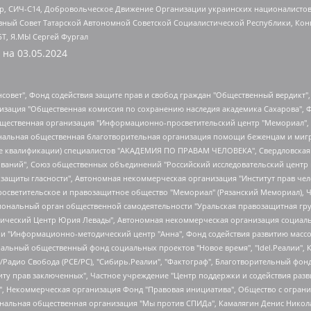
tsApp, СИЧ-С14, Добровольческое Движение Организации украинских националисто
ный Совет Татарской Автономной Советской Социалистической Республики, Кон
БТ, Я.МЫ Сергей Фургал
 на
03.05.2024
мная некоммерческая организация "Центр по работе с проблемой насилия "НАСИЛИЮ.НЕТ", Межрегиональный профессиональный союз работников здравоохранения "Альянс врачей", Юридическое лицо, зарегистрированное в Латвийской Республике, SIA "Medusa Project" (регистрационный номер 40103797863, дата регистрации 10.06.2014), Некоммерческая организация "Фонд по борьбе с коррупцией", Автономная некоммерческая организация "Институт права и публичной политики", Баданин Роман Сергеевич, Гликин Максим Александрович, Железнова Мария Михайловна, Лукьянова Юлия Сергеевна, Маетная Елизавета Витальевна, Маняхин Петр Борисович, Чуракова Ольга Владимировна, Ярош Юлия Петровна, Юридическое лицо "The Insider SIA", зарегистрированное в Риге, Латвийская Республика (дата регистрации 26.06.2015), являющееся администратором доменного имени интернет-издания "The Insider SIA", https://theins.ru, Постернак Алексей Евгеньевич, Рубин Михаил Аркадьевич, Анин Роман Александрович, Юридическое лицо Istories fonds, зарегистрированное в Латвийской Республике (регистрационный номер 50008295751, дата регистрации 24.02.2020), Великовский Дмитрий Александрович, Долинина Ирина Николаевна, Мароховская Алеся Алексеевна, Шлейнов Роман Юрьевич, Шмагун Олеся Валентиновна, Общество с ограниченной ответственностью "Альтаир 2021", Общество с ограниченной ответственностью "Вега 2021", Общество с ограниченной ответственностью "Главный редактор 2021", Общество с ограниченной ответственностью "Ромашки монолит", Важенков Артем Валерьевич, Ивановская областная общественная организация "Центр гендерных исследований", Гурман Юрий Альбертович, Медиапроект "ОВД-Инфо", Егоров Владимир Владимирович, Жилинский Владимир Александрович, Общество с ограниченной ответственностью "ЗП", Иванова София Юрьевна, Карезина Инна Павловна, Кильтау Екатерина Викторовна, Петров Алексей Викторович, Пискунов Сергей Евгеньевич, Смирнов Сергей Сергеевич, Тихонов Михаил Сергеевич, Общество с ограниченной ответственностью "ЖУРНАЛИСТ-ИНОСТРАННЫЙ АГЕНТ", Арапова Галина Юрьевна, Вольтская Татьяна Анатольевна, Американская компания "Mason G.E.S. Anonymous Foundation" (США), являющаяся владельцем интернет-издания https://mnews.world/, Компания "Stichting Bellingcat", зарегистрированная в Нидерландах (дата регистрации 11.07.2018), Захаров Андрей Вячеславович, Клепиковская Екатерина Дмитриевна, Общество с ограниченной ответственностью "МЕМО", Перл Роман Александрович, Симонов Евгений Алексеевич, Соловьева Елена Анатольевна, Сотников Даниил Владимирович, Сурначева Елизавета Дмитриевна, Автономная некоммерческая организация по защите прав человека и информированию населения "Якутия – Наше Мнение", Общество с ограниченной ответственностью "Москоу диджитал медиа", с 26.01.2023 Общество с ограниченной ответственностью "Чайка Белые сады", Ветошкина Валерия Валерьевна, Заговора Максим Александрович, Межрегиональное общественное движение "Российская ЛГБТ - сеть", Оленичев Максим Владимирович, Павлов Иван Юрьевич, Скворцова Елена Сергеевна, Общество с ограниченной ответственностью "Как бы инагент", Кочетков Игорь Викторович, Общество с ограниченной ответственностью "Честные выборы", Еланчик Олег Александрович, Общество с ограниченной ответственностью "Нобелевский призыв", Гималова Регина Эмилевна, Григорьев Андрей Валерьевич, Григорьева Алина Александровна, Ассоциация по содействию защите прав призывников, альтернативнослужащих и военнослужащих "Правозащитная группа "Гражданин.Армия.Право", Хисамова Регина Фаритовна, Автономная некоммерческая организация по реализации социально-правовых программ "Лилит", Дальн