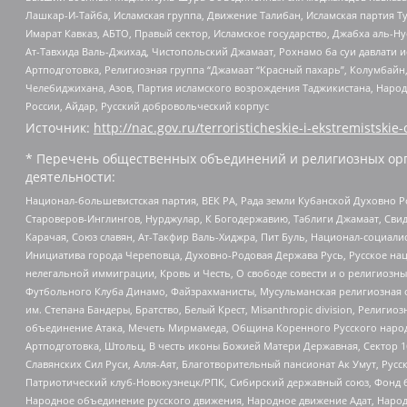
Лашкар-И-Тайба, Исламская группа, Движение Талибан, Исламская партия Т
Имарат Кавказ, АБТО, Правый сектор, Исламское государство, Джабха аль-
Ат-Тавхида Валь-Джихад, Чистопольский Джамаат, Рохнамо ба суи давлати и
Артподготовка, Религиозная группа “Джамаат “Красный пахарь”, Колумбайн
Челебиджихана, Азов, Партия исламского возрождения Таджикистана, Народ
России, Айдар, Русский добровольческий корпус
Источник:
http://nac.gov.ru/terroristicheskie-i-ekstremistskie-
* Перечень общественных объединений и религиозных орг
деятельности:
Национал-большевистская партия, ВЕК РА, Рада земли Кубанской Духовно
Староверов-Инглингов, Нурджулар, К Богодержавию, Таблиги Джамаат, Сви
Карачая, Союз славян, Ат-Такфир Валь-Хиджра, Пит Буль, Национал-социал
Инициатива города Череповца, Духовно-Родовая Держава Русь, Русское н
нелегальной иммиграции, Кровь и Честь, О свободе совести и о религиоз
Футбольного Клуба Динамо, Файзрахманисты, Мусульманская религиозная о
им. Степана Бандеры, Братство, Белый Крест, Misanthropic division, Рели
объединение Атака, Мечеть Мирмамеда, Община Коренного Русского народа
Артподготовка, Штольц, В честь иконы Божией Матери Державная, Сектор 1
Славянских Сил Руси, Алля-Аят, Благотворительный пансионат Ак Умут, Русск
Патриотический клуб-Новокузнецк/РПК, Сибирский державный союз, Фонд б
Народное объединение русского движения, Народное движение Адат, Народ