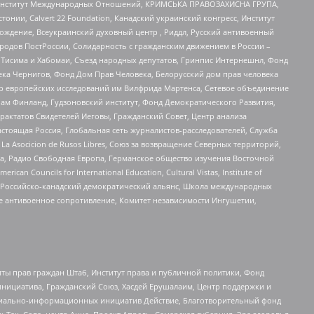
ий Институт Международных Отношений, КРИМСЬКА ПРАВОЗАХИСНА ГРУПА,
стонии, Calvert 22 Foundation, Канадский украинский конгресс, Институт
ждение, Всеукраинский духовный центр , Риддл, Русский антивоенный
ародов ПостРоссии, Солидарность с гражданским движением в России –
в Тисима и Хабомаи, Съезд народных депутатов, Гринпис Интернешнл, Фонд
ека Чернигов, Фонд Дом Прав Человека, Белорусский дом прав человека
нтр европейских исследований им Вилфрида Мартенса, Сетевое объединение
Чам Финланд, Гудзоновский институт, Фонд Демократического Развития,
актатов Свидетелей Иеговы, Гражданский Совет, Центр анализа
астоящая Россия, Глобальная сеть журналистов-расследователей, Служба
a Asocicion de Rusos Libres, Союз за возвращение Северных территорий,
еста, Радио Свободная Европа, Германское общество изучения Восточной
ouncils for International Education, Cultural Vistas, Institute of
, Российско-канадский демократический альянс, Школа международных
е антивоенное сопротивление, Комитет независимости Ингушетии,
ты прав граждан Штаб, Институт права и публичной политики, Фонд
инициатива, Гражданский Союз, Хасдей Ерушалаим, Центр поддержки и
социально-информационных инициатив Действие, Благотворительный фонд