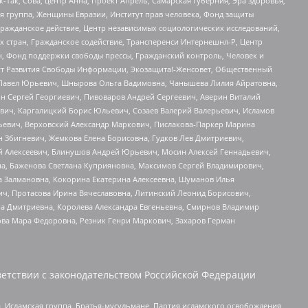
Так, Сова, центр Анна, Проект Апрель, Самарская губерния, Эра здоровья,
я группа, Женщины Евразии, Институт прав человека, Фонд защиты
Гражданское действие, Центр независимых социологических исследований,
стран, Гражданское содействие, Трансперенси Интернешнл-Р, Центр
н, Фонд поддержки свободы прессы, Гражданский контроль, Человек и
тут Развития Свободы Информации, Экозащита!-Женсовет, Общественный
й Павел Юрьевич, Шнырова Ольга Вадимовна, Чанышева Лилия Айратовна,
ин Сергей Георгиевич, Пивоваров Андрей Сергеевич, Аверин Виталий
вич, Каргалицкий Борис Юльевич, Созаев Валерий Валерьевич, Исламов
льевич, Верховский Александр Маркович, Пислакова-Паркер Марина
н Збигневич, Жемкова Елена Борисовна, Гудков Лев Дмитриевич,
й Алексеевич, Блинушов Андрей Юрьевич, Мосин Алексей Геннадьевич,
а, Баженова Светлана Куприяновна, Максимов Сергей Владимирович,
а Залмановна, Кокорина Екатерина Алексеевна, Шуманов Илья
ч, Протасова Ирина Вячеславовна, Литинский Леонид Борисович,
а Дмитриевна, Королева Александра Евгеньевна, Смирнов Владимир
ова Мара Федоровна, Резник Генри Маркович, Захаров Герман
етствии с законодательством Российской Федерации
 Исламская группа, Братья-мусульмане, Партия исламского освобождения,