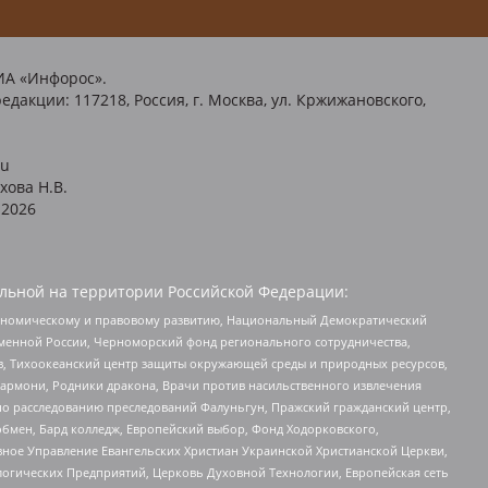
ИА «Инфорос».
едакции: 117218, Россия, г. Москва, ул. Кржижановского,
ru
хова Н.В.
2026
льной на территории Российской Федерации:
кономическому и правовому развитию, Национальный Демократический
менной России, Черноморский фонд регионального сотрудничества,
, Тихоокеанский центр защиты окружающей среды и природных ресурсов,
 Хармони, Родники дракона, Врачи против насильственного извлечения
по расследованию преследований Фалуньгун, Пражский гражданский центр,
бмен, Бард колледж, Европейский выбор, Фонд Ходорковского,
ное Управление Евангельских Христиан Украинской Христианской Церкви,
огических Предприятий, Церковь Духовной Технологии, Европейская сеть