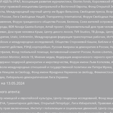
 ИДЕЛЬ-УРАЛ, Ассоциация развития журналистики, IStories fonds, Королевск
r, Институт правовой инициативы Центральной и Восточной Европы, Фонд Открытой Э
ты, Международный научный центр им Вудро Вильсона, Свободная пресса, Возро
России, Лига Свободных Наций, Transparеncy International, Форум Свободных Н
правления, Форум гражданского общества Россия, Беллона, Союз жителей острово
роды, BDR Novaja Gazeta-Europe, Алтай проект, Образовательный дом прав челов
еван, Дом прав человека Крым, Центр дикого лосося, TVR Studios, ТВ Дождь, Це
урятия, Uralic, UnKremlin, Международная федерация транспортных рабочих, Ист
ейских и международных исследований, Общество Сторожевой башни, Библии и тр
омитет действия, РЭНД корпорейшн, Русская Америка за демократию в России, Н
фалия, Фонд глобальной помощи, Антивоенный комитет России, Russie-Libertes, L
lection Monitor, Article 19, Мнение медиа, Федерация анархического черного кр
и гендерной демократии и миротворчества, Форум имени Льва Копелева, American C
г, Школа международных отношений и государственной политики им Питера Мунка
 Немцова за Свободу, Фонд имени Фридриха Науманна за свободу, Феминистско
медиа, Либерально-демократическая Лига Украины
 на
13.05.2024
ого агента:
р немецкой и европейской культуры, Центр гендерных исследований, Фонд защи
ЧА, Гуманитарное действие, Открытый Петербург, Лига Избирателей, Правовая 
иту прав заключенных, Институт глобализации и социальных движений, Центр 