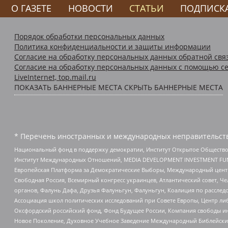
О ГАЗЕТЕ
НОВОСТИ
СТАТЬИ
ПОДПИСК
Порядок обработки персональных данных
Политика конфиденциальности и защиты информации
Согласие на обработку персональных данных обратной свя
Согласие на обработку персональных данных с помощью се
LiveInternet, top.mail.ru
ПОКАЗАТЬ БАННЕРНЫЕ МЕСТА
СКРЫТЬ БАННЕРНЫЕ МЕСТА
* Перечень иностранных и международных неправительств
Национальный фонд в поддержку демократии, Институт Открытое Общество
Институт Международных Отношений, MEDIA DEVELOPMENT INVESTMENT FUND,
Европейская Платформа за Демократические Выборы, Международный цент
Свободная Россия, Всемирный конгресс украинцев, Атлантический совет, Ч
органов, Фалунь Дафа, Друзья Фалуньгун, Фалуньгун, Коалиция по рассле
Ассоциация школ политических исследований при Совете Европы, Центр ли
Оксфордский российский фонд, Фонд Будущее России, Компания свободы ин
Новое Поколение, Духовное Учебное Заведение Международный Библейский