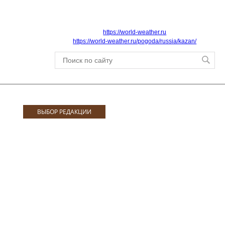
https://world-weather.ru
https://world-weather.ru/pogoda/russia/kazan/
ВЫБОР РЕДАКЦИИ