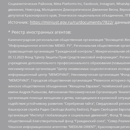
Социалистических Районов, Meta Platforms Inc, Facebook, Instagram, Wha
движение, Невоград, Молодежное Демократическое Движение Весна, Верхов
депутатов Красноярского края, Этническое национальное объединение, ЛГ
Источник:
https://minjust.gov.ru/ru/documents/7822/
данные
* Реестр иностранных агентов:
Калининградская региональная общественная организация "Экозащита!-Женсовет", Фонд содействия защите прав и свобод граждан "Общественный вердикт", Фонд "Институт Развития Свободы Информации", Частное учреждение "Информационное агентство МЕМО. РУ", Региональная общественная организация "Общественная комиссия по сохранению наследия академика Сахарова", Фонд поддержки свободы прессы, Санкт-Петербургская общественная правозащитная организация "Гражданский контроль", Межрегиональная общественная организация "Информационно-просветительский центр "Мемориал", Региональный Фонд "Центр Защиты Прав Средств Массовой Информации", с 05.12.2023 Фонд "Центр Защиты Прав Средств массовой информации", Региональная общественная благотворительная организация помощи беженцам и мигрантам "Гражданское содействие", Негосударственное образовательное учреждение дополнительного профессионального образования (повышение квалификации) специалистов "АКАДЕМИЯ ПО ПРАВАМ ЧЕЛОВЕКА", Свердловская региональная общественная организация "Сутяжник", Автономная некоммерческая организация "Центр независимых социологических исследований", Союз общественных объединений "Российский исследовательский центр по правам человека", Региональное общественное учреждение научно-информационный центр "МЕМОРИАЛ", Некоммерческая организация "Фонд защиты гласности", Автономная некоммерческая организация "Институт прав человека", Городская общественная организация "Екатеринбургское общество "МЕМОРИАЛ", Городская общественная организация "Рязанское историко-просветительское и правозащитное общество "Мемориал" (Рязанский Мемориал), Челябинский региональный орган общественной самодеятельности – женское общественное объединение "Женщины Евразии", Челябинский региональный орган общественной самодеятельности "Уральская правозащитная группа", Фонд содействия защите здоровья и социальной справедливости имени Андрея Рылькова, Автономная Некоммерческая Организация "Аналитический Центр Юрия Левады", Автономная некоммерческая организация социальной поддержки населения "Проект Апрель", Региональная общественная организация помощи женщинам и детям, находящимся в кризисной ситуации "Информационно-методический центр "Анна", Фонд содействия развитию массовых коммуникаций и правовому просвещению "Так-так-Так", Фонд содействия устойчивому развитию "Серебряная тайга", Свердловский региональный общественный фонд социальных проектов "Новое время", "Idel.Реалии", Кавказ.Реалии, Крым.Реалии, Телеканал Настоящее Время, Татаро-башкирская служба Радио Свобода (Azatliq Radiosi), Радио Свободная Европа/Радио Свобода (PCE/PC), "Сибирь.Реалии", "Фактограф", Благотворительный фонд помощи осужденным и их семьям, Автономная некоммерческая организация "Институт глобализации и социальных движений", Фонд "В защиту прав заключенных", Частное учреждение "Центр поддержки и содействия развитию средств массовой информации", Пензенский региональный общественный благотворительный фонд "Гражданский союз", "Север.Реалии", Некоммерческая организация Фонд "Правовая инициатива", Общество с ограниченной ответственностью "Радио Свободная Европа/Радио Свобода", Чешское информационное агентство "MEDIUM-ORIENT", Красноярская региональная общественная организация "Мы против СПИДа", Камалягин Денис Николаевич, Маркелов Сергей Евгеньевич, Пономарев Лев Александрович, Савицкая Людмила Алексеевна, Автоно