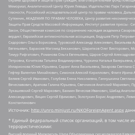
охраны здоровья и защиты прав граждан, Благотворительный фонд помощи ос
Мемориал, Аналитический Центр Юрия Левады, Издательство Парк Гагарина
гласности, Российский исследовательский центр по правам человека, Даль
Сутяжник, АКАДЕМИЯ ПО ПРАВАМ ЧЕЛОВЕКА, Центр развития некоммерческих
Защиты Прав Средств Массовой Информации, Институт развития прессы - Си
Закон, Общественная комиссия по сохранению наследия академика Сахаров
вердикт, Евразийская антимонопольная ассоциация, Бедушев Петр Петрови
Сидорович Ольга Борисовна, Туровский Александр Алексеевич, Васильева А
Евгеньевич, Барахоев Магомед Бекханович, Шарипков Олег Викторович, М
Тимур Рифгатович, Романова Ольга Евгеньевна, Щаров Сергей Алексадрови
Петровна, Кочеткова Татьяна Владимировна, Чуркина Наталья Валерьевна, 
Илларионова Юлия Юрьевна, Саранг Анна Васильевна, Захарова Светлана 
Гефтер Валентин Михайлович, Симонов Алексей Кириллович, Флиге Ирина 
Беляев Сергей Иванович, Голубева Елена Николаевна, Ганнушкина Светлана
Вячеславович, Арапова Галина Юрьевна, Свечников Анатолий Мариевич, П
Лукашевский Сергей Маркович, Бахмин Вячеслав Иванович, Шабад Анатоли
Александрович, Вицин Сергей Ефимович, Золотухин Борис Андреевич, Леви
Константинович
Источник:
http://unro.minjust.ru/NKOForeignAgent.aspx
данн
* Единый федеральный список организаций, в том числе и
террористическими:
Высший военный Маджлисуль Шура Объединенных сил моджахедов Кавказа, Ко