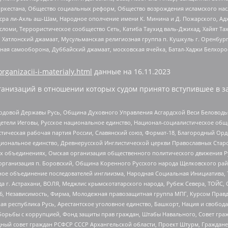
уркестана, Общество социальных реформ, Общество возрождения исламского насл
Нусра ли-Ахль аш-Шам, Народное ополчение имени К. Минина и Д. Пожарского, Ад
сломи, Террористическое сообщество Сеть, Катиба Таухид валь-Джихад, Хайят Тах
, Хатлонский джамаат, Мусульманская религиозная группа п. Кушкуль г. Оренбу
ная самооборона, Дуббайский джамаат, московская ячейка, Батал-Хаджи Белхор
organizacii-i-materialy.html
данные на
16.11.2023
анизаций в отношении которых судом принято вступившее в з
 Родовой Державы Русь, Община Духовного Управления Асгардской Веси Беловод
детели Иеговы, Русское национальное единство, Национал-социалистическое об
истическая рабочая партия России, Славянский союз, Формат-18, Благородный Ор
ациональное единство, Древнерусской Инглистической церкви Православных Ста
ных объединениях, Омская организация общественного политического движения Р
рганизация п. Боровский, Община Коренного Русского народа Щелковского район
гиозное объединение последователей инглиизма, Народная Социальная Инициатива,
 г. Астрахани, ВОЛЯ, Меджлис крымскотатарского народа, Рубеж Севера, ТОЙС, 
6, Независимость, Фирма, Молодежная правозащитная группа МПГ, Курсом Правд
ая республика Русь, Арестантское уголовное единство, Башкорт, Нация и свобода,
орьбы с коррупцией, Фонд защиты прав граждан, Штабы Навального, Совет гражд
ный совет граждан РСФСР СССР Архангельской области, Проект Штурм, Граждане 