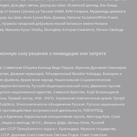
едия, Дом двух святых, Джунд аш-Шам, Исламский джихад, Аль-Каида,
жр от Аллаха Субхану уа Тагьаля SHAM, АУМ Синрике, Муджахеды джамаата
рир аш-Шам, Ахлю Сунна Валь Джамаа, National Socialism/White Power,
рг, Крымско-татарский добровольческий батальон имени Номана
оев, Маньяки Культ Убийц, Молодёжь Которая Улыбается, Легион Свобода
аконную силу решение о ликвидации или запрете
ья, Славянская Община Капища Веды Перуна, Мужская Духовная Семинария
щество, Джамаат мувахидов, Объединенный Вилайат Кабарды, Балкарии и
ден Дьявола, Армия воли народа, Национальная Социалистическая
роверов-Инглингов, Русский общенациональный союз, Движение против
усское национальное единство, Северное Братство, Клуб Болельщиков
а, Правый сектор, УНА - УНСО, Украинская повстанческая армия, Тризуб
 TulaSkins, Этнополитическое объединение Русские, Русское национальное
О противодействии экстремистской деятельности, РЕВТАТПОД,
ы и Единения, Каракольская инициативная группа, Автоград Крю, Союз
 Нация и свобода, W.H.С., Фалунь Дафа, Иртыш Ultras, Русский
ан СССР Прикубанского округа г. Краснодара, Мужское государство,
СССР, Держава Союз Советских Светлых Родов, Совет Советских