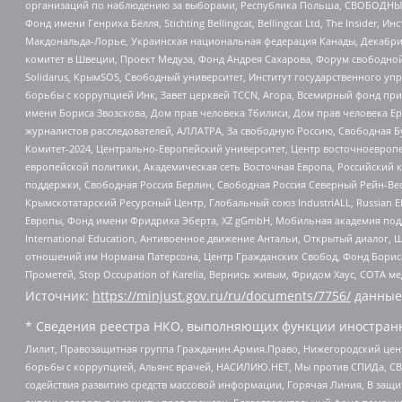
организаций по наблюдению за выборами, Республика Польша, СВОБОДНЫЙ
Фонд имени Генриха Бёлля, Stichting Bellingcat, Bellingcat Ltd, The Inside
Макдональда-Лорье, Украинская национальная федерация Канады, Декабрис
комитет в Швеции, Проект Медуза, Фонд Андрея Сахарова, Форум свободной 
Solidarus, КрымSOS, Свободный университет, Институт государственного у
борьбы с коррупцией Инк, Завет церквей TCCN, Агора, Всемирный фонд при
имени Бориса Звозскова, Дом прав человека Тбилиси, Дом прав человека Ер
журналистов расследователей, АЛЛАТРА, За свободную Россию, Свободная Б
Комитет-2024, Центрально-Европейский университет, Центр восточноевроп
европейской политики, Академическая сеть Восточная Европа, Российский к
поддержки, Свободная Россия Берлин, Свободная Россия Северный Рейн-Вест
Крымскотатарский Ресурсный Центр, Глобальный союз IndustriALL, Russian E
Европы, Фонд имени Фридриха Эберта, XZ gGmbH, Мобильная академия поддержк
International Education, Антивоенное движение Антальи, Открытый диало
отношений им Нормана Патерсона, Центр Гражданских Свобод, Фонд Бориса
Прометей, Stop Occupation of Karelia, Вернись живым, Фридом Хаус, СОТА 
Источник:
https://minjust.gov.ru/ru/documents/7756/
данные
* Сведения реестра НКО, выполняющих функции иностранн
Лилит, Правозащитная группа Гражданин.Армия.Право, Нижегородский цент
борьбы с коррупцией, Альянс врачей, НАСИЛИЮ.НЕТ, Мы против СПИДа, СВЕ
содействия развитию средств массовой информации, Горячая Линия, В защ