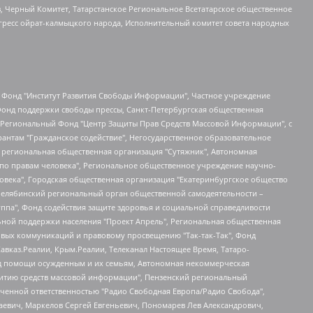
в, Черный Комитет, Татарстанское Региональное Всетатарское общественное
гресс ойрат-калмыцкого народа, Исполнительный комитет совета народных
евосточное общественное движение "Маяк", Санкт-Петербургская ЛГБТ-инициативная группа "Выход", Инициативная группа ЛГБТ+ "Реверс", Алексеев Андрей Викторович, Бекбулатова Таисия Львовна, Беляев Иван Михайлович, Владыкина Елена Сергеевна, Гельман Марат Александрович, Никульшина Вероника Юрьевна, Толоконникова Надежда Андреевна, Шендерович Виктор Анатольевич, Общество с ограниченной ответственностью "Данное сообщение", Общество с ограниченной ответственностью Издательский дом "Новая глава", Айнбиндер Александра Александровна, Московский комьюнити-центр для ЛГБТ+инициатив, Благотворительный фонд развития филантропии, Deutsche Welle (Германия, Kurt-Schumacher-Strasse 3, 53113 Bonn), Борзунова Мария Михайловна, Воробьев Виктор Викторович, Голубева Анна Львовна, Константинова Алла Михайловна, Малкова Ирина Владимировна, Мурадов Мурад Абдулгалимович, Осетинская Елизавета Николаевна, Понасенков Евгений Николаевич, Ганапольский Матвей Юрьевич, Киселев Евгений Алексеевич, Борухович Ирина Григорьевна, Дремин Иван Тимофеевич, Дубровский Дмитрий Викторович, Красноярская региональная общественная организация поддержки и развития альтернативных образовательных технологий и межкультурных коммуникаций "ИНТЕРРА", Маяковская Екатерина Алексеевна, Фейгин Марк Захарович, Филимонов Андрей Викторович, Дзугкоева Регина Николаевна, Доброхотов Роман Александрович, Дудь Юрий Александрович, Елкин Сергей Владимирович, Кругликов Кирилл Игоревич, Сабунаева Мария Леонидовна, Семенов Алексей Владимирович, Шаинян Карен Багратович, Шульман Екатерина Михайловна, Асафьев Артур Валерьевич, Вахштайн Виктор Семенович, Венедиктов Алексей Алексеевич, Лушникова Екатерина Евгеньевна, Волков Леонид Михайлович, Невзоров Александр Глебович, Пархоменко Сергей Борисович, Сироткин Ярослав Николаевич, Кара-Мурза Владимир Владимирович, Баранова Наталья Владимировна, Гозман Леонид Яковлевич, Кагарлицкий Борис Юльевич, Климарев Михаил Валерьевич, Милов Владимир Станиславович, Автономная некоммерческая организация Краснодарский центр современного искусства "Типография", Моргенштерн Алишер Тагирович, Соболь Любовь Эдуардовна, Общество с ограниченной ответственностью "ЛИЗА НОРМ", Каспаров Гарри Кимович, Ходорковский Михаил Борисович, Общество с ограниченной ответственностью "Апрельские тезисы", Данилович Ирина Брониславовна, Кашин Олег Владимирович, Петров Николай Владимирович, Пивоваров Алексей Владимирович, Соколов Михаил Владимирович, Цветкова Юлия Владимировна, Чичваркин Евгений Александрович, Комитет против пыток/Команда против пыток, Общество с ограниченной ответственностью "Первый научный", Общество с ограниченной ответственностью "Вертолет и ко", Белоцерковская Вероника Борисовна, Кац Максим Евгеньевич, Лазарева Татьяна Юрьевна, Шаведдинов Руслан Табризович, Яшин Илья Валерьевич, Общество с ограниченной ответственностью "Иноагент ААВ", Алешковский Дмитрий Петрович, Альбац Евгения Марковна, Быков Дмитрий Львович, Галямина Юлия Евгеньевна, Лойко Сергей Леонидович, Мартынов Кирилл Константинович, Медведев Сергей Александрович, Крашенинников Федор Геннадиевич, Гордеева Катерина Вл