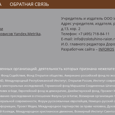
А
ОБРАТНАЯ СВЯЗЬ
Учредитель и издатель ООО 
Адрес учредителя, издателя, р
зи
д.13, кор. 2
рвисов Yandex.Metrika,
Телефон: +7 (495) 718-84-11
E-mail: info@zolotuhino-raion.
И.О. главного редактора Доро
Разработчик сайта –
INFOROS
енных организаций, деятельность которых признана нежелате
 Фонд Содействия, Фонд Открытое общество, Американо-российский фонд по э
 Международный Республиканский Институт, Открытая Россия, Институт совре
р электоральных исследований, Германский фонд Маршалла Соединенных Штатов
еловек в беде, Европейский фонд за демократию, Джеймстаунский фонд, Прожект
дованию преследования в отношении Фалуньгун в Китае, Всемирная организация 
беральной современности, Форум русскоязычных европейцев, Немецко-русский о
формации, Проект Медиа, Международное партнерство за права человека, Духов
 Колледж, Международное христианское движение, Всемирный Институт Саентол