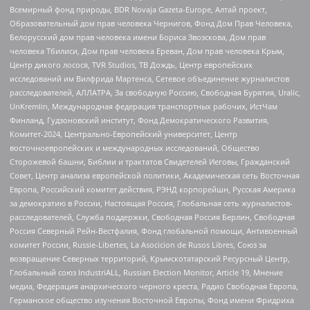
Всемирный фонд природы, BDR Novaja Gazeta-Europe, Алтай проект,
Образовательный дом прав человека Чернигов, Фонд Дом Прав Человека,
Белорусский дом прав человека имени Бориса Звозскова, Дом прав
человека Тбилиси, Дом прав человека Ереван, Дом прав человека Крым,
Центр дикого лосося, TVR Studios, ТВ Дождь, Центр европейских
исследований им Вилфрида Мартенса, Сетевое объединение журналистов
расследователей, АЛЛАТРА, За свободную Россию, Свободная Бурятия, Uralic,
UnKremlin, Международная федерация транспортных рабочих, ИстЧам
Финланд, Гудзоновский институт, Фонд Демократического Развития,
Комитет-2024, Центрально-Европейский университет, Центр
восточноевропейских и международных исследований, Общество
Сторожевой башни, Библии и трактатов Свидетелей Иеговы, Гражданский
Совет, Центр анализа европейской политики, Академическая сеть Восточная
Европа, Российский комитет действия, РЭНД корпорейшн, Русская Америка
за демократию в России, Настоящая Россия, Глобальная сеть журналистов-
расследователей, Служба поддержки, Свободная Россия Берлин, Свободная
Россия Северный Рейн-Вестфалия, Фонд глобальной помощи, Антивоенный
комитет России, Russie-Libertes, La Asocicion de Rusos Libres, Союз за
возвращение Северных территорий, Крымскотатарский Ресурсный Центр,
Глобальный союз IndustriALL, Russian Election Monitor, Article 19, Мнение
медиа, Федерация анархического черного креста, Радио Свободная Европа,
Германское общество изучения Восточной Европы, Фонд имени Фридриха