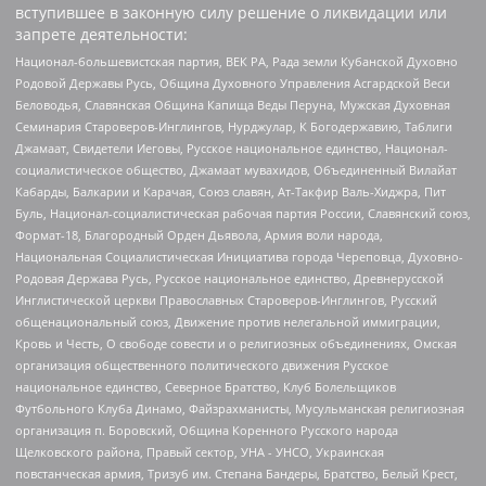
вступившее в законную силу решение о ликвидации или
запрете деятельности:
Национал-большевистская партия, ВЕК РА, Рада земли Кубанской Духовно
Родовой Державы Русь, Община Духовного Управления Асгардской Веси
Беловодья, Славянская Община Капища Веды Перуна, Мужская Духовная
Семинария Староверов-Инглингов, Нурджулар, К Богодержавию, Таблиги
Джамаат, Свидетели Иеговы, Русское национальное единство, Национал-
социалистическое общество, Джамаат мувахидов, Объединенный Вилайат
Кабарды, Балкарии и Карачая, Союз славян, Ат-Такфир Валь-Хиджра, Пит
Буль, Национал-социалистическая рабочая партия России, Славянский союз,
Формат-18, Благородный Орден Дьявола, Армия воли народа,
Национальная Социалистическая Инициатива города Череповца, Духовно-
Родовая Держава Русь, Русское национальное единство, Древнерусской
Инглистической церкви Православных Староверов-Инглингов, Русский
общенациональный союз, Движение против нелегальной иммиграции,
Кровь и Честь, О свободе совести и о религиозных объединениях, Омская
организация общественного политического движения Русское
национальное единство, Северное Братство, Клуб Болельщиков
Футбольного Клуба Динамо, Файзрахманисты, Мусульманская религиозная
организация п. Боровский, Община Коренного Русского народа
Щелковского района, Правый сектор, УНА - УНСО, Украинская
повстанческая армия, Тризуб им. Степана Бандеры, Братство, Белый Крест,