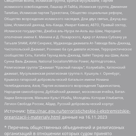
Священная война, Исламская группа, Братья-мусульмане, Партия
исламского освобождения, Лашкар-И-Тайба, Исламская группа, Движение
Талибан, Исламская партия Туркестана, Общество социальных реформ,
Общество возрождения исламского наследия, Дом двух святых, Джунд аш-
Шам, Исламский джихад, Аль-Каида, Имарат Кавказ, АБТО, Правый сектор,
Исламское государство, Джабха аль-Нусра ли-Ахль аш-Шам, Народное
ополчение имени К. Минина и Д. Пожарского, Аджр от Аллаха Субхану уа
Тагьаля SHAM, АУМ Синрике, Муджахеды джамаата Ат-Тавхида Валь-Джихад,
Чистопольский Джамаат, Рохнамо ба суи давлати исломи, Террористическое
сообщество Сеть, Катиба Таухид валь-Джихад, Хайят Тахрир аш-Шам, Ахлю
Сунна Валь Джамаа, National Socialism/White Power, Артподготовка,
Религиозная группа “Джамаат “Красный пахарь”, Колумбайн, Хатлонский
джамаат, Мусульманская религиозная группа п. Кушкуль г. Оренбург,
Крымско-татарский добровольческий батальон имени Номана
Челебиджихана, Азов, Партия исламского возрождения Таджикистана,
Народная самооборона, Дуббайский джамаат, московская ячейка, Батал-
Хаджи Белхороев, Маньяки Культ Убийц, Молодёжь Которая Улыбается,
Легион Свобода России, Айдар, Русский добровольческий корпус
Источник:
http://nac.gov.ru/terroristicheskie-i-ekstremistskie-
organizacii-i-materialy.html
данные на
16.11.2023
* Перечень общественных объединений и религиозных
организаций в отношении которых судом принято