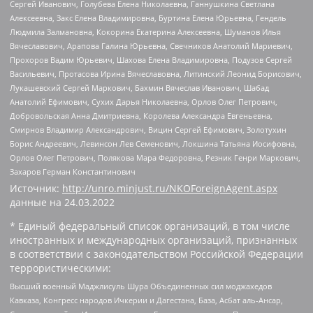
Сергей Иванович, Голубева Елена Николаевна, Ганнушкина Светлана
Алексеевна, Закс Елена Владимировна, Буртина Елена Юрьевна, Гендель
Людмила Залмановна, Кокорина Екатерина Алексеевна, Шуманов Илья
Вячеславович, Арапова Галина Юрьевна, Свечников Анатолий Мариевич,
Прохоров Вадим Юрьевич, Шахова Елена Владимировна, Подузов Сергей
Васильевич, Протасова Ирина Вячеславовна, Литинский Леонид Борисович,
Лукашевский Сергей Маркович, Бахмин Вячеслав Иванович, Шабад
Анатолий Ефимович, Сухих Дарья Николаевна, Орлов Олег Петрович,
Добровольская Анна Дмитриевна, Королева Александра Евгеньевна,
Смирнов Владимир Александрович, Вицин Сергей Ефимович, Золотухин
Борис Андреевич, Левинсон Лев Семенович, Локшина Татьяна Иосифовна,
Орлов Олег Петрович, Полякова Мара Федоровна, Резник Генри Маркович,
Захаров Герман Константинович
Источник:
http://unro.minjust.ru/NKOForeignAgent.aspx
данные на
24.03.2022
* Единый федеральный список организаций, в том числе
иностранных и международных организаций, признанных
в соответствии с законодательством Российской Федерации
террористическими:
Высший военный Маджлисуль Шура Объединенных сил моджахедов
Кавказа, Конгресс народов Ичкерии и Дагестана, База, Асбат аль-Ансар,