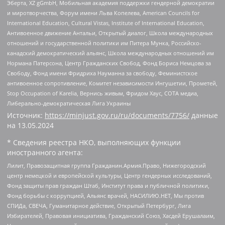
Эберта, XZ gGmbH, Мобильная академия поддержки гендерной демократии
и миротворчества, Форум имени Льва Копелева, American Councils for
International Education, Cultural Vistas, Institute of International Education,
Антивоенное движение Антальи, Открытый диалог, Школа международных
отношений и государственной политики им Питера Мунка, Российско-
канадский демократический альянс, Школа международных отношений им
Нормана Патерсона, Центр Гражданских Свобод, Фонд Бориса Немцова за
Свободу, Фонд имени Фридриха Науманна за свободу, Феминистское
антивоенное сопротивление, Комитет независимости Ингушетии, Прометей,
Stop Occupation of Karelia, Вернись живым, Фридом Хаус, СОТА медиа,
Либерально-демократическая Лига Украины
Источник:
https://minjust.gov.ru/ru/documents/7756/
данные
на
13.05.2024
* Сведения реестра НКО, выполняющих функции
иностранного агента:
Лилит, Правозащитная группа Гражданин.Армия.Право, Нижегородский
центр немецкой и европейской культуры, Центр гендерных исследований,
Фонд защиты прав граждан Штаб, Институт права и публичной политики,
Фонд борьбы с коррупцией, Альянс врачей, НАСИЛИЮ.НЕТ, Мы против
СПИДа, СВЕЧА, Гуманитарное действие, Открытый Петербург, Лига
Избирателей, Правовая инициатива, Гражданский Союз, Хасдей Ерушалаим,