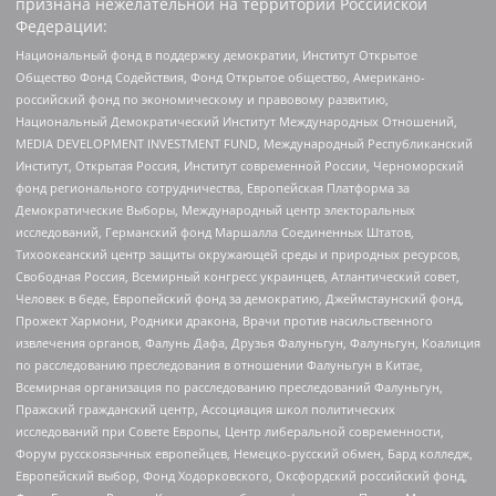
признана нежелательной на территории Российской
Федерации:
Национальный фонд в поддержку демократии, Институт Открытое
Общество Фонд Содействия, Фонд Открытое общество, Американо-
российский фонд по экономическому и правовому развитию,
Национальный Демократический Институт Международных Отношений,
MEDIA DEVELOPMENT INVESTMENT FUND, Международный Республиканский
Институт, Открытая Россия, Институт современной России, Черноморский
фонд регионального сотрудничества, Европейская Платформа за
Демократические Выборы, Международный центр электоральных
исследований, Германский фонд Маршалла Соединенных Штатов,
Тихоокеанский центр защиты окружающей среды и природных ресурсов,
Свободная Россия, Всемирный конгресс украинцев, Атлантический совет,
Человек в беде, Европейский фонд за демократию, Джеймстаунский фонд,
Прожект Хармони, Родники дракона, Врачи против насильственного
извлечения органов, Фалунь Дафа, Друзья Фалуньгун, Фалуньгун, Коалиция
по расследованию преследования в отношении Фалуньгун в Китае,
Всемирная организация по расследованию преследований Фалуньгун,
Пражский гражданский центр, Ассоциация школ политических
исследований при Совете Европы, Центр либеральной современности,
Форум русскоязычных европейцев, Немецко-русский обмен, Бард колледж,
Европейский выбор, Фонд Ходорковского, Оксфордский российский фонд,