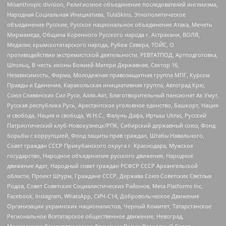
Misanthropic division, Религиозное объединение последователей инглиизма,
Народная Социальная Инициатива, TulaSkins, Этнополитическое
объединение Русские, Русское национальное объединение Атака, Мечеть
Мирмамеда, Община Коренного Русского народа г. Астрахани, ВОЛЯ,
Меджлис крымскотатарского народа, Рубеж Севера, ТОЙС, О
противодействии экстремистской деятельности, РЕВТАТПОД, Артподготовка,
Штольц, В честь иконы Божией Матери Державная, Сектор 16,
Независимость, Фирма, Молодежная правозащитная группа МПГ, Курсом
Правды и Единения, Каракольская инициативная группа, Автоград Крю,
Союз Славянских Сил Руси, Алля-Аят, Благотворительный пансионат Ак Умут,
Русская республика Русь, Арестантское уголовное единство, Башкорт, Нация
и свобода, Нация и свобода, W.H.С., Фалунь Дафа, Иртыш Ultras, Русский
Патриотический клуб-Новокузнецк/РПК, Сибирский державный союз, Фонд
борьбы с коррупцией, Фонд защиты прав граждан, Штабы Навального,
Совет граждан СССР Прикубанского округа г. Краснодара, Мужское
государство, Народное объединение русского движения, Народное
движение Адат, Народный совет граждан РСФСР СССР Архангельской
области, Проект Штурм, Граждане СССР, Держава Союз Советских Светлых
Родов, Совет Советских Социалистических Районов, Meta Platforms Inc,
Facebook, Instagram, WhatsApp, СИЧ-С14, Добровольческое Движение
Организации украинских националистов, Черный Комитет, Татарстанское
Региональное Всетатарское общественное движение, Невоград,