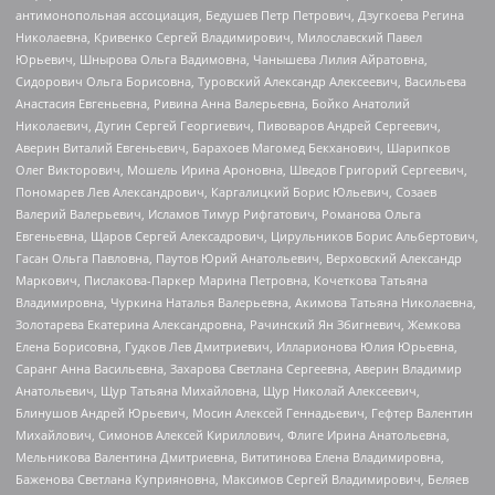
антимонопольная ассоциация, Бедушев Петр Петрович, Дзугкоева Регина
Николаевна, Кривенко Сергей Владимирович, Милославский Павел
Юрьевич, Шнырова Ольга Вадимовна, Чанышева Лилия Айратовна,
Сидорович Ольга Борисовна, Туровский Александр Алексеевич, Васильева
Анастасия Евгеньевна, Ривина Анна Валерьевна, Бойко Анатолий
Николаевич, Дугин Сергей Георгиевич, Пивоваров Андрей Сергеевич,
Аверин Виталий Евгеньевич, Барахоев Магомед Бекханович, Шарипков
Олег Викторович, Мошель Ирина Ароновна, Шведов Григорий Сергеевич,
Пономарев Лев Александрович, Каргалицкий Борис Юльевич, Созаев
Валерий Валерьевич, Исламов Тимур Рифгатович, Романова Ольга
Евгеньевна, Щаров Сергей Алексадрович, Цирульников Борис Альбертович,
Гасан Ольга Павловна, Паутов Юрий Анатольевич, Верховский Александр
Маркович, Пислакова-Паркер Марина Петровна, Кочеткова Татьяна
Владимировна, Чуркина Наталья Валерьевна, Акимова Татьяна Николаевна,
Золотарева Екатерина Александровна, Рачинский Ян Збигневич, Жемкова
Елена Борисовна, Гудков Лев Дмитриевич, Илларионова Юлия Юрьевна,
Саранг Анна Васильевна, Захарова Светлана Сергеевна, Аверин Владимир
Анатольевич, Щур Татьяна Михайловна, Щур Николай Алексеевич,
Блинушов Андрей Юрьевич, Мосин Алексей Геннадьевич, Гефтер Валентин
Михайлович, Симонов Алексей Кириллович, Флиге Ирина Анатольевна,
Мельникова Валентина Дмитриевна, Вититинова Елена Владимировна,
Баженова Светлана Куприяновна, Максимов Сергей Владимирович, Беляев