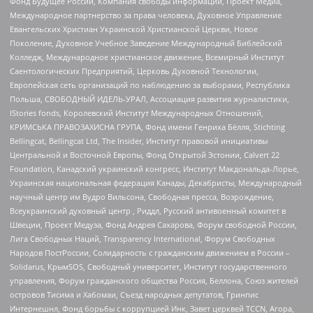
Фонд Будущее России, Компания свободы информации, Проект Медиа,
Международное партнерство за права человека, Духовное Управление
Евангельских Христиан Украинской Христианской Церкви, Новое
Поколение, Духовное Учебное Заведение Международный Библейский
Колледж, Международное христианское движение, Всемирный Институт
Саентологических Предприятий, Церковь Духовной Технологии,
Европейская сеть организаций по наблюдению за выборами, Республика
Польша, СВОБОДНЫЙ ИДЕЛЬ-УРАЛ, Ассоциация развития журналистики,
IStories fonds, Королевский Институт Международных Отношений,
КРИМСЬКА ПРАВОЗАХИСНА ГРУПА, Фонд имени Генриха Бёлля, Stichting
Bellingcat, Bellingcat Ltd, The Insider, Институт правовой инициативы
Центральной и Восточной Европы, Фонд Открытой Эстонии, Calvert 22
Foundation, Канадский украинский конгресс, Институт Макдональда-Лорье,
Украинская национальная федерация Канады, Декабристы, Международный
научный центр им Вудро Вильсона, Свободная пресса, Возрождение,
Всеукраинский духовный центр , Риддл, Русский антивоенный комитет в
Швеции, Проект Медуза, Фонд Андрея Сахарова, Форум свободной России,
Лига Свободных Наций, Transparеncy International, Форум Свободных
Народов ПостРоссии, Солидарность с гражданским движением в России –
Solidarus, КрымSOS, Свободный университет, Институт государственного
управления, Форум гражданского общества Россия, Беллона, Союз жителей
островов Тисима и Хабомаи, Съезд народных депутатов, Гринпис
Интернешнл, Фонд борьбы с коррупцией Инк, Завет церквей TCCN, Агора,