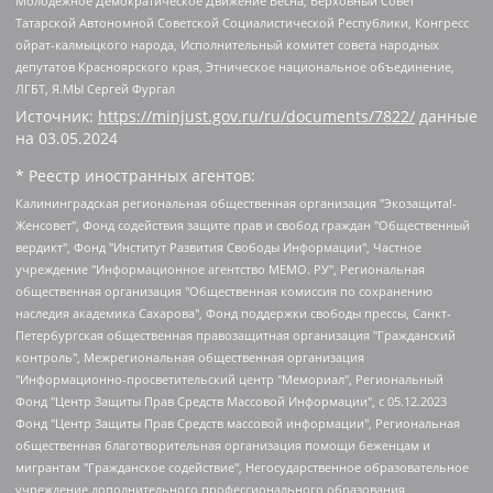
Молодежное Демократическое Движение Весна, Верховный Совет
Татарской Автономной Советской Социалистической Республики, Конгресс
ойрат-калмыцкого народа, Исполнительный комитет совета народных
депутатов Красноярского края, Этническое национальное объединение,
ЛГБТ, Я.МЫ Сергей Фургал
Источник:
https://minjust.gov.ru/ru/documents/7822/
данные
на
03.05.2024
* Реестр иностранных агентов:
Калининградская региональная общественная организация "Экозащита!-Женсовет", Фонд содействия защите прав и свобод граждан "Общественный вердикт", Фонд "Институт Развития Свободы Информации", Частное учреждение "Информационное агентство МЕМО. РУ", Региональная общественная организация "Общественная комиссия по сохранению наследия академика Сахарова", Фонд поддержки свободы прессы, Санкт-Петербургская общественная правозащитная организация "Гражданский контроль", Межрегиональная общественная организация "Информационно-просветительский центр "Мемориал", Региональный Фонд "Центр Защиты Прав Средств Массовой Информации", с 05.12.2023 Фонд "Центр Защиты Прав Средств массовой информации", Региональная общественная благотворительная организация помощи беженцам и мигрантам "Гражданское содействие", Негосударственное образовательное учреждение дополнительного профессионального образования (повышение квалификации) специалистов "АКАДЕМИЯ ПО ПРАВАМ ЧЕЛОВЕКА", Свердловская региональная общественная организация "Сутяжник", Автономная некоммерческая организация "Центр независимых социологических исследований", Союз общественных объединений "Российский исследовательский центр по правам человека", Региональное общественное учреждение научно-информационный центр "МЕМОРИАЛ", Некоммерческая организация "Фонд защиты гласности", Автономная некоммерческая организация "Институт прав человека", Городская общественная организация "Екатеринбургское общество "МЕМОРИАЛ", Городская общественная организация "Рязанское историко-просветительское и правозащитное общество "Мемориал" (Рязанский Мемориал), Челябинский региональный орган общественной самодеятельности – женское общественное объединение "Женщины Евразии", Челябинский региональный орган общественной самодеятельности "Уральская правозащитная группа", Фонд содействия защите здоровья и социальной справедливости имени Андрея Рылькова, Автономная Некоммерческая Организация "Аналитический Центр Юрия Левады", Автономная некоммерческая организация социальной поддержки населения "Проект Апрель", Региональная общественная организация помощи женщинам и детям, находящимся в кризисной ситуации "Информационно-методический центр "Анна", Фонд содействия развитию массовых коммуникаций и правовому просвещению "Так-так-Так", Фонд содействия устойчивому развитию "Серебряная тайга", Свердловский региональный общественный фонд социальных проектов "Новое время", "Idel.Реалии", Кавказ.Реалии, Крым.Реалии, Телеканал Настоящее Время, Татаро-башкирская служба Радио Свобода (Azatliq Radiosi), Радио Свободная Европа/Радио Свобода (PCE/PC), "Сибирь.Реалии", "Фактограф", Благотворительный фонд помощи осужденным и их семьям, Автономная некоммерческая организация "Институт глобализации и социальных движений", Фонд "В защиту прав заключенных", Частное учреждение "Центр поддержки и содействия развитию средств массовой информации", Пензенский региональный общественный благотворительный фонд "Гражданский союз", "Север.Реалии", Некоммерческая организация Фонд "Правовая инициатива", Общество с ограниченной ответственностью "Радио Свободная Европа/Радио Свобода", Чешское информационное агентство "MEDIUM-ORIENT", Красноярская региональная общественная организация "Мы против СПИДа", Камалягин Денис Николаевич, Маркелов Сергей Евгеньевич, Пономарев Лев Александрович, Савицкая Людмила Алексеевна, Автономная некоммерческая организация "Центр по работе с проблемой насилия "НАСИЛИЮ.НЕТ", Межрегиональный профессиональный союз работников здравоохранения "Альянс врачей", Юридическое лицо, зарегистрированное в Латвийской Республике, SIA "Medusa Project" (регистрационный номер 40103797863, дата регистрации 10.06.2014), Некоммерческая организация "Фонд по борьбе с коррупцией", Автономная некоммерческая организация "Институт права и публичной политики", Баданин Роман Сергеевич, Гликин Максим Александрович, Железнова Мария Михайловна, Лукьянова Юлия Сергеевна, Маетная Елизавета Витальевна, Маняхин Петр Борисович, Чуракова Ольга Владимировна, Ярош Юлия Петровна, Юридическое лицо "The Insider SIA", зарегистрированное в Риге, Латвийская Республика (дата регистрации 26.06.2015), являющееся администратором доменного имени интернет-издания "The Insider SIA", https://theins.ru, Постернак Алексей Евгеньевич, Рубин Михаил Аркадьевич, Анин Роман Александрович, Юридическое лицо Istories fonds, зарегистрированное в Латвийской Республике (регистрационный номер 50008295751, дата регистрации 24.02.2020), Великовский Дмитрий Александрович, Долинина Ирина Николаевна, Мароховская Алеся Алексеевна, Шлейнов Роман Юрьевич, Шмагун Олеся Валентиновна, Общество с ограниченной ответственностью "Альтаир 2021", Общество с ограниченной ответственностью "Вега 2021", Общество с ограниченной ответственностью "Главный редактор 2021", Общество с ограниченной ответственностью "Ромашки монолит", Важенков Артем Валерьевич, Ивановская областная общественная организация "Центр гендерных исследований", Гурман Юрий Альбертович, Медиапроект "ОВД-Инфо", Егоров Владимир Владимирович, Жилинский Владимир Александрович, Общество с ограниченной ответственностью "ЗП", Иванова София Юрьевна, Карезина Инна Павловна, Кильтау Екатерина Викторовна, Петров Алексей Викторович, Пискунов Сергей Евгеньевич, Смирнов Сергей Сергеевич, Тихонов Михаил Сергеевич, Общество с ограниченной ответственностью "ЖУРНАЛИСТ-ИНОСТРАННЫЙ АГЕНТ", Арапова Галина Юрьевна, Вольтская Татьяна Анатольевна, Американская компания "Mason G.E.S. Anonymous Foundation" (США), являющаяся владельцем интернет-издания https://mnews.world/, Компания "Stichting Bellingcat", зарегистрированная в Нидерландах (дата регистрации 11.07.2018), Захаров Андрей Вячеславович, Клепиковская Екатерина Дмитриевна, Общество с ограниченной ответственностью "МЕМО", Перл Роман Александрович, Симонов Евгений Алексеевич, Соловьева Елена Анатольевна, Сотников Даниил Владимирович, Сурначева Елизавета Дмитриевна, Автономная некоммерческая организация по защите прав человека и информированию населения "Якутия – Наше Мнение", Общество с ограниченной ответственностью "Москоу диджитал медиа", с 26.01.2023 Общество с ограниченной ответственностью "Чайка Белые сады", Ветошкина Валерия Валерьевна, Заговора Максим Александрович, Межрегиональное общественное движение "Российская ЛГБТ - сеть", Оленичев Максим Владимирович, Павлов Иван Юрьевич, Скворцова Елена Сергеевна, Общество с ограниченной ответственностью "Как бы инагент", Кочетков Игорь Викторович, Общество с ограниченной ответственностью "Честные выборы", Еланчик Олег Александрович, Общество с ограниченной ответственностью "Нобелевский призыв", Гималова Регина Эмилевна, Григорьев Андрей Валерьевич, Григорьева Алина Александровна, Ассоциация по содействию защите прав призывников, альтернативнослужащих и военнослужащих "Правозащитная группа "Гражданин.Армия.Право", Хисамова Регина Фаритовна, Автономная некоммерческая организация по реализации социально-правовых программ "Лилит", Дальневосточное общественное движение "Маяк", Санкт-Петербургская ЛГБТ-инициативная группа "Выход", Инициативная группа ЛГБТ+ "Реверс", Алексеев Андрей Викторович, Бекбулатова Таисия Львовна, Беляев Иван Михайлович, Владыкина Елена Сергеевна, Гельман Марат Александрович, Никульшина Вероника Юрьевна, Толоконникова Надежда Андреевна, Шендерович Виктор Анатольевич, Общество с ограниченной ответственностью "Данное сообщение", Общество с ограниченной ответственностью Издательский дом "Новая глава", Айнбиндер Александра Александровна, Московский комьюнити-центр для ЛГБТ+инициатив, Благотворительный фонд развития филантропии, Deutsche Welle (Германия, Kurt-Schumacher-Strasse 3, 53113 Bonn), Борзунова Мария Михайловна, Воробьев Виктор Викторович, Голубева Анна Львовна, Константинова Алла Михайловна, Малкова Ирина Владимировна, Мурадов Мурад Абдулгалимович, Осетинская Елизавета Николаевна, Понасенков Евгений Николаевич, Ганапольский Матвей Юрьевич, Киселев Евгений Алексеевич, Борухович Ирина Григорьевна, Дремин Иван Тимофеевич, Дубровский Дмитрий Викторович, Красноярская региональная общественная организация поддержки и развития альтернативных образовательных технологий и межкультурных коммуникаций "ИНТЕРРА", Маяковская Екатерина Алексеевна, Фейгин Марк Захарович, Филимонов Андрей Викторович, Дзугкоева Регина Николаевна, Доброхотов Роман Александрович, Дудь Юрий Александрович, Елкин Сергей Владимирович, Кругликов Кирилл Игоревич, Сабунаева Мария Леонидовна, Семенов Алексей Владимирович, Шаинян Карен Багратович, Шульман Екатерина Михайловна, Асафьев Артур Валерьевич, Вахштайн Виктор Семенович, Венедиктов Алексей Алексеевич, Лушникова Екатерина Евгеньевна, Волков Леонид Михайлович, Невзоров Александр Глебович, Пархоменко Сергей Борисович, Сироткин Ярослав Николаевич, Кара-Мурза Владимир Владимирович, Баранова Наталья Владимировна, Гозман Леонид Яковлевич, Кагарлицкий Борис Юльевич, Климарев Михаил Валерьевич, Милов Владимир Станиславович, Автономная некоммерческая организация Краснодарский центр современного искусства "Типография", Моргенштерн Алишер Тагирович, Соболь Любовь Эдуардовна, Общество с ограниченной ответственностью "ЛИЗА НОРМ", Каспаров Гарри Кимович, Ходорковский Михаил Борисович, Общество с ограниченной ответственностью "Апрельские тезисы", Данилович Ирина Брониславовна, Кашин Олег Владимирович, Петров Николай Владимирович, Пивоваров Алексей Владимирович, Соколов Михаил Владимирович, Цветкова Юлия Владимировна, Чичваркин Евгений Александрович, Комитет против пыток/Команда против пыток, Общество с ограниченной ответственностью "Первый научный", Общество с ограниченной ответственностью "Вертолет и ко", Белоцерковская Вероника Борисовна, Кац Максим Евгеньевич, Лазарева Татьяна Юрьевна, Шаведдинов Руслан Табризович, Яшин Илья Валерьевич, Общество с ограниченной ответственностью "Иноагент ААВ", Алешковский Дмитрий Петрович, Альбац Евгения Марковна, Быков Дмитрий Львович, Галямина Юлия Евгеньевна, Лойко Сергей Леонидович, Мартынов Кирилл Константинович, Медведев Сергей Александрович, Крашенинников Федор Геннадиевич, Гордеева Катерина Вл