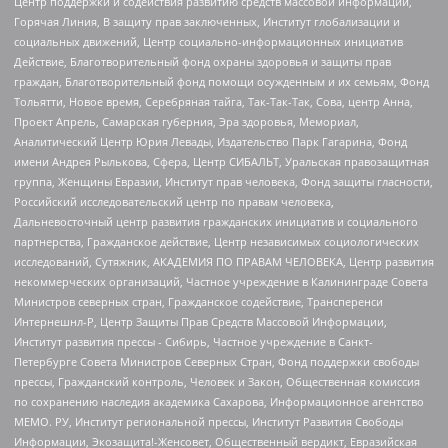
Центр поддержки и содействия развитию средств массовой информации,
Горячая Линия, В защиту прав заключенных, Институт глобализации и
социальных движений, Центр социально-информационных инициатив
Действие, Благотворительный фонд охраны здоровья и защиты прав
граждан, Благотворительный фонд помощи осужденным и их семьям, Фонд
Тольятти, Новое время, Серебряная тайга, Так-Так-Так, Сова, центр Анна,
Проект Апрель, Самарская губерния, Эра здоровья, Мемориал,
Аналитический Центр Юрия Левады, Издательство Парк Гагарина, Фонд
имени Андрея Рылькова, Сфера, Центр СИБАЛЬТ, Уральская правозащитная
группа, Женщины Евразии, Институт прав человека, Фонд защиты гласности,
Российский исследовательский центр по правам человека,
Дальневосточный центр развития гражданских инициатив и социального
партнерства, Гражданское действие, Центр независимых социологических
исследований, Сутяжник, АКАДЕМИЯ ПО ПРАВАМ ЧЕЛОВЕКА, Центр развития
некоммерческих организаций, Частное учреждение в Калининграде Совета
Министров северных стран, Гражданское содействие, Трансперенси
Интернешнл-Р, Центр Защиты Прав Средств Массовой Информации,
Институт развития прессы - Сибирь, Частное учреждение в Санкт-
Петербурге Совета Министров Северных Стран, Фонд поддержки свободы
прессы, Гражданский контроль, Человек и Закон, Общественная комиссия
по сохранению наследия академика Сахарова, Информационное агентство
МЕМО. РУ, Институт региональной прессы, Институт Развития Свободы
Информации, Экозащита!-Женсовет, Общественный вердикт, Евразийская