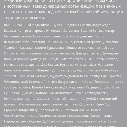
* Единый федеральный список организаций, в том числе
иностранных и международных организаций, признанных
в соответствии с законодательством Российской Федерации
террористическими:
Высший военный Маджлисуль Шура Объединенных сил моджахедов
Кавказа, Конгресс народов Ичкерии и Дагестана, База, Асбат аль-Ансар,
Священная война, Исламская группа, Братья-мусульмане, Партия
исламского освобождения, Лашкар-И-Тайба, Исламская группа, Движение
Талибан, Исламская партия Туркестана, Общество социальных реформ,
Общество возрождения исламского наследия, Дом двух святых, Джунд аш-
Шам, Исламский джихад, Аль-Каида, Имарат Кавказ, АБТО, Правый сектор,
Исламское государство, Джабха аль-Нусра ли-Ахль аш-Шам, Народное
ополчение имени К. Минина и Д. Пожарского, Аджр от Аллаха Субхану уа
Тагьаля SHAM, АУМ Синрике, Муджахеды джамаата Ат-Тавхида Валь-Джихад,
Чистопольский Джамаат, Рохнамо ба суи давлати исломи, Террористическое
сообщество Сеть, Катиба Таухид валь-Джихад, Хайят Тахрир аш-Шам, Ахлю
Сунна Валь Джамаа, National Socialism/White Power, Артподготовка,
Религиозная группа “Джамаат “Красный пахарь”, Колумбайн, Хатлонский
джамаат, Мусульманская религиозная группа п. Кушкуль г. Оренбург,
Крымско-татарский добровольческий батальон имени Номана
Челебиджихана, Азов, Партия исламского возрождения Таджикистана,
Народная самооборона, Дуббайский джамаат, московская ячейка, Батал-
Хаджи Белхороев, Маньяки Культ Убийц, Молодёжь Которая Улыбается,