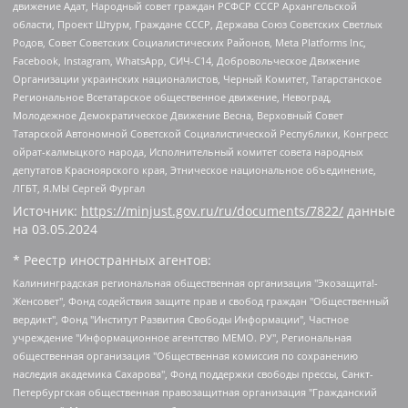
движение Адат, Народный совет граждан РСФСР СССР Архангельской
области, Проект Штурм, Граждане СССР, Держава Союз Советских Светлых
Родов, Совет Советских Социалистических Районов, Meta Platforms Inc,
Facebook, Instagram, WhatsApp, СИЧ-С14, Добровольческое Движение
Организации украинских националистов, Черный Комитет, Татарстанское
Региональное Всетатарское общественное движение, Невоград,
Молодежное Демократическое Движение Весна, Верховный Совет
Татарской Автономной Советской Социалистической Республики, Конгресс
ойрат-калмыцкого народа, Исполнительный комитет совета народных
депутатов Красноярского края, Этническое национальное объединение,
ЛГБТ, Я.МЫ Сергей Фургал
Источник:
https://minjust.gov.ru/ru/documents/7822/
данные
на
03.05.2024
* Реестр иностранных агентов:
Калининградская региональная общественная организация "Экозащита!-Женсовет", Фонд содействия защите прав и свобод граждан "Общественный вердикт", Фонд "Институт Развития Свободы Информации", Частное учреждение "Информационное агентство МЕМО. РУ", Региональная общественная организация "Общественная комиссия по сохранению наследия академика Сахарова", Фонд поддержки свободы прессы, Санкт-Петербургская общественная правозащитная организация "Гражданский контроль", Межрегиональная общественная организация "Информационно-просветительский центр "Мемориал", Региональный Фонд "Центр Защиты Прав Средств Массовой Информации", с 05.12.2023 Фонд "Центр Защиты Прав Средств массовой информации", Региональная общественная благотворительная организация помощи беженцам и мигрантам "Гражданское содействие", Негосударственное образовательное учреждение дополнительного профессионального образования (повышение квалификации) специалистов "АКАДЕМИЯ ПО ПРАВАМ ЧЕЛОВЕКА", Свердловская региональная общественная организация "Сутяжник", Автономная некоммерческая организация "Центр независимых социологических исследований", Союз общественных объединений "Российский исследовательский центр по правам человека", Региональное общественное учреждение научно-информационный центр "МЕМОРИАЛ", Некоммерческая организация "Фонд защиты гласности", Автономная некоммерческая организация "Институт прав человека", Городская общественная организация "Екатеринбургское общество "МЕМОРИАЛ", Городская общественная организация "Рязанское историко-просветительское и правозащитное общество "Мемориал" (Рязанский Мемориал), Челябинский региональный орган общественной самодеятельности – женское общественное объединение "Женщины Евразии", Челябинский региональный орган общественной самодеятельности "Уральская правозащитная группа", Фонд содействия защите здоровья и социальной справедливости имени Андрея Рылькова, Автономная Некоммерческая Организация "Аналитический Центр Юрия Левады", Автономная некоммерческая организация социальной поддержки населения "Проект Апрель", Региональная общественная организация помощи женщинам и детям, находящимся в кризисной ситуации "Информационно-методический центр "Анна", Фонд содействия развитию массовых коммуникаций и правовому просвещению "Так-так-Так", Фонд содействия устойчивому развитию "Серебряная тайга", Свердловский региональный общественный фонд социальных проектов "Новое время", "Idel.Реалии", Кавказ.Реалии, Крым.Реалии, Телеканал Настоящее Время, Татаро-башкирская служба Радио Свобода (Azatliq Radiosi), Радио Свободная Европа/Радио Свобода (PCE/PC), "Сибирь.Реалии", "Фактограф", Благотворительный фонд помощи осужденным и их семьям, Автономная некоммерческая организация "Институт глобализации и социальных движений", Фонд "В защиту прав заключенных", Частное учреждение "Центр поддержки и содействия развитию средств массовой информации", Пензенский региональный общественный благотворительный фонд "Гражданский союз", "Север.Реалии", Некоммерческая организация Фонд "Правовая инициатива", Общество с ограниченной ответственностью "Радио Свободная Европа/Радио Свобода", Чешское информационное агентство "MEDIUM-ORIENT", Красноярская региональная общественная организация "Мы против СПИДа", Камалягин Денис Николаевич, Маркелов Сергей Евгеньевич, Пономарев Лев Александрович, Савицкая Людмила Алексеевна, Автономная некоммерческая организация "Центр по работе с проблемой насилия "НАСИЛИЮ.НЕТ", Межрегиональный профессиональный союз работников здравоохранения "Альянс врачей", Юридическое лицо, зарегистрированное в Латвийской Республике, SIA "Medusa Project" (регистрационный номер 40103797863, дата регистрации 10.06.2014), Некоммерческая организация "Фонд по борьбе с коррупцией", Автономная некоммерческая организация "Институт права и публичной политики", Баданин Роман Сергеевич, Гликин Максим Александрович, Железнова Мария Михайловна, Лукьянова Юлия Сергеевна, Маетная Елизавета Витальевна, Маняхин Петр Борисович, Чуракова Ольга Владимировна, Ярош Юлия Петровна, Юридическое лицо "The Insider SIA", зарегистрированное в Риге, Латвийская Республика (дата регистрации 26.06.2015), являющееся администратором доменного имени интернет-издания "The Insider SIA", https://theins.ru, Постернак Алексей Евгеньевич, Рубин Михаил Аркадьевич, Анин Роман Александрович, Юридическое лицо Istories fonds, зарегистрированное в Латвийской Республике (регистрационный номер 50008295751, дата регистрации 24.02.2020), Великовский Дмитрий Александрович, Долинина Ирина Николаевна, Мароховская Алеся Алексеевна, Шлейнов Роман Юрьевич, Шмагун Олеся Валентиновна, Общество с ограниченной ответственностью "Альтаир 2021", Общество с ограниченной ответственностью "Вега 2021", Общество с ограниченной ответственностью "Главный редактор 2021", Общество с ограниченной ответственностью "Ромашки монолит", Важенков Артем Валерьевич, Ивановская областная общественная организация "Центр гендерных исследований", Гурман Юрий Альбертович, Медиапроект "ОВД-Инфо", Егоров Владимир Владимирович, Жилинский Владимир Александрович, Общество с ограниченной ответственностью "ЗП", Иванова София Юрьевна, Карезина Инна Павловна, Кильтау Екатерина Викторовна, Петров Алексей Викторович, Пискунов Сергей Евгеньевич, Смирнов Сергей Сергеевич, Тихонов Михаил Сергеевич, Общество с ограниченной ответственностью "ЖУРНАЛИСТ-ИНОСТРАННЫЙ АГЕНТ", Арапова Галина Юрьевна, Вольтская Татьяна Анатольевна, Американская компания "Mason G.E.S. Anonymous Foundation" (США), являющаяся владельцем интернет-издания https://mnews.world/, Компания "Stichting Bellingcat", зарегистрированная в Нидерландах (дата регистрации 11.07.2018), Захаров Андрей Вячеславович, Клепиковская Екатерина Дмитриевна, Общество с ограниченной ответственностью "МЕМО", Перл Роман Александрович, Симонов Евгений Алексеевич, Соловьева Елена Анатольевна, Сотников Даниил Владимирович, Сурначева Елизавета Дмитриевна, Автономная некоммерческая организация по защите прав человека и информированию населения "Якутия – Наше Мнение", Общество с ограниченной ответственностью "Москоу диджитал медиа", с 26.01.2023 Общество с ограниченной ответственностью "Чайка Белые сады", Ветошкина Валерия Валерьевна, Заговора Максим Александрович, Межрегиональное общественное движение "Российская ЛГБТ - сеть", Оленичев Максим Владимирович, Павлов Иван Юрьевич, Скворцова Елена Сергеевна, Общество с ограниченной ответственностью "Как бы инагент", Кочетков Игорь Викторович, Общество с ограниченной ответственностью "Честные выборы", Еланчик Олег Александрович, Общество с ограниченной ответственностью "Нобелевский призыв", Гималова Регина Эмилевна, Григорьев Андрей Валерьевич, Григорьева Алина Александровна, Ассоциация по содействию защите прав призывников, альтернативнослужащих и военнослужащих "Правозащитная группа "Гражданин.Армия.Право", Хисамова Регина Фаритовна, Автономная некоммерческая организация по реализации социально-правовых программ "Лилит", Дальневосточное общественное движение "Маяк", Санкт-Петербургская ЛГБТ-инициативная группа "Выход", Инициативная группа ЛГБТ+ "Реверс", Алексеев Андрей Викторович, Бекбулатова Таисия Львовна, Беляев Иван Михайлович, Владыкина Елена Сергеевна, Гельман Марат Александрович, Никульшина Вероника Юрьевна, Толоконникова Надежда Андреевна, Шендерович Виктор Анатольевич, Общество с ограниченной ответственностью "Данное сообщение", Общество с ограниченной ответственностью Издательский дом "Новая глава", Айнбиндер Александра Александровна, Московский комьюнити-центр для ЛГБТ+инициатив, Благотворительный фонд развития филантропии, Deutsche Welle (Германия, Kurt-Schumacher-Strasse 3, 53113 Bonn), Борзунова Мария Михайловна, Воробьев Виктор Викторович, Голубева Анна Львовна, Константинова Алла Михайловна, Малкова Ирина Владимировна, Мурадов Мурад Абдулгалимович, Осетинская Елизавета Николаевна, Понасенков Евгений Николаевич, Ганапольский Матвей Юрьевич, Киселев Евгений Алексеевич, Борухович Ирина Григорьевна, Дремин Иван Тимофеевич, Дубровский Дмитрий Викторович, Красноярская региональная общественная организация поддержки и развития альтернативных образовательных технологий и межкультурных коммуникаций "ИНТЕРРА", Маяковская Екатерина Алексеевна, Фейгин Марк Захарович, Филимонов Андрей Викторович, Дзугкоева Регина Николаевна, Доброхотов Роман Александрович, Дудь Юрий Александрович, Елкин Сергей Владимирович, Кругликов Кирилл Игоревич, Сабунаева Мария Леонидовна, Семенов Алексей Владимирович, Шаинян Карен Багратович, Шульман Екатерина Михайловна, Асафьев Артур Валерьевич, Вахштайн Виктор Семенович, Венедиктов Алексей Алексеевич, Лушникова Екатерина Евгеньевна, Волков Леонид Михайлович, Невзоров Александр Глебович, Пархоменко Сергей Борисович, Сироткин Ярослав Николаевич, Кара-Мурза Владимир Владимирович, Баранова Наталья Владимировна, Гозман Леонид Яковлевич, Кагарлицкий Борис Юльевич, Климарев Михаил Валерьевич, Милов Владимир Станиславович, Автономная некоммерческая организация Краснодарский центр современного искусства "Типография", Моргенштерн Алишер Тагирович, Соболь Любовь Эдуардовна, Общество с ограниченной ответственностью "ЛИЗА НОРМ", Каспаров Гарри Кимович, Ходорковский Михаил Борисович, Общество с ограниченной ответственностью "Апрельские тезисы", Данилович Ирина Брониславовна, Кашин Олег Владимирович, Петров Николай Владимирович, Пивоваров Алексей Владимирович, Соколов Михаил Владимирович, Цветкова Юлия Владимировна, Чичваркин Евгений Александрович, Комитет против пыток/Команда против пыток, Общество с ограниченной ответственностью "Первый научный", Общество с ограниченной ответственностью "Вертолет и ко", Белоцерковская Вероника Борисовна, Кац Максим Евгеньевич, Лазарева Татьяна Юрьевна, Шаведдинов Руслан Табризович, Яшин Илья Валерьевич, Общество с ограниченной ответственностью "Иноагент ААВ", Алешковский Дмитрий Петрович, Альбац Евгения Марковна, Быков Дмитрий Львович, Галямина Юлия Евгеньевна, Лойко Сергей Леонидович, Мартынов Кирилл Константинович, Медведев Сергей Александрович, Крашенинников Федор Геннадиевич, Гордеева Катерина Вл