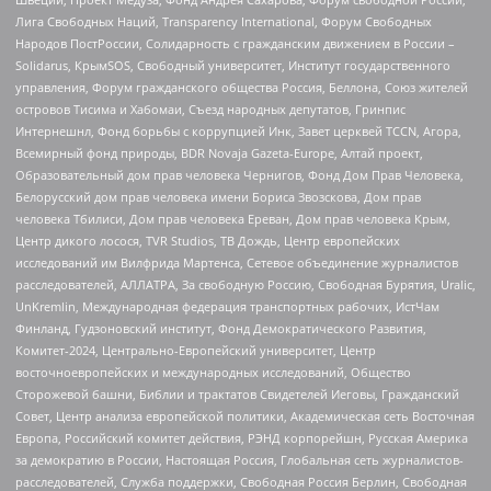
Лига Свободных Наций, Transparеncy International, Форум Свободных
Народов ПостРоссии, Солидарность с гражданским движением в России –
Solidarus, КрымSOS, Свободный университет, Институт государственного
управления, Форум гражданского общества Россия, Беллона, Союз жителей
островов Тисима и Хабомаи, Съезд народных депутатов, Гринпис
Интернешнл, Фонд борьбы с коррупцией Инк, Завет церквей TCCN, Агора,
Всемирный фонд природы, BDR Novaja Gazeta-Europe, Алтай проект,
Образовательный дом прав человека Чернигов, Фонд Дом Прав Человека,
Белорусский дом прав человека имени Бориса Звозскова, Дом прав
человека Тбилиси, Дом прав человека Ереван, Дом прав человека Крым,
Центр дикого лосося, TVR Studios, ТВ Дождь, Центр европейских
исследований им Вилфрида Мартенса, Сетевое объединение журналистов
расследователей, АЛЛАТРА, За свободную Россию, Свободная Бурятия, Uralic,
UnKremlin, Международная федерация транспортных рабочих, ИстЧам
Финланд, Гудзоновский институт, Фонд Демократического Развития,
Комитет-2024, Центрально-Европейский университет, Центр
восточноевропейских и международных исследований, Общество
Сторожевой башни, Библии и трактатов Свидетелей Иеговы, Гражданский
Совет, Центр анализа европейской политики, Академическая сеть Восточная
Европа, Российский комитет действия, РЭНД корпорейшн, Русская Америка
за демократию в России, Настоящая Россия, Глобальная сеть журналистов-
расследователей, Служба поддержки, Свободная Россия Берлин, Свободная