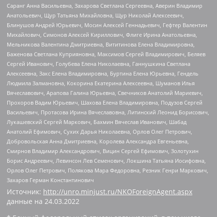
Саранг Анна Васильевна, Захарова Светлана Сергеевна, Аверин Владимир
Анатольевич, Щур Татьяна Михайловна, Щур Николай Алексеевич,
Блинушов Андрей Юрьевич, Мосин Алексей Геннадьевич, Гефтер Валентин
Михайлович, Симонов Алексей Кириллович, Флиге Ирина Анатольевна,
Мельникова Валентина Дмитриевна, Вититинова Елена Владимировна,
Баженова Светлана Куприяновна, Максимов Сергей Владимирович, Беляев
Сергей Иванович, Голубева Елена Николаевна, Ганнушкина Светлана
Алексеевна, Закс Елена Владимировна, Буртина Елена Юрьевна, Гендель
Людмила Залмановна, Кокорина Екатерина Алексеевна, Шуманов Илья
Вячеславович, Арапова Галина Юрьевна, Свечников Анатолий Мариевич,
Прохоров Вадим Юрьевич, Шахова Елена Владимировна, Подузов Сергей
Васильевич, Протасова Ирина Вячеславовна, Литинский Леонид Борисович,
Лукашевский Сергей Маркович, Бахмин Вячеслав Иванович, Шабад
Анатолий Ефимович, Сухих Дарья Николаевна, Орлов Олег Петрович,
Добровольская Анна Дмитриевна, Королева Александра Евгеньевна,
Смирнов Владимир Александрович, Вицин Сергей Ефимович, Золотухин
Борис Андреевич, Левинсон Лев Семенович, Локшина Татьяна Иосифовна,
Орлов Олег Петрович, Полякова Мара Федоровна, Резник Генри Маркович,
Захаров Герман Константинович
Источник:
http://unro.minjust.ru/NKOForeignAgent.aspx
данные на
24.03.2022