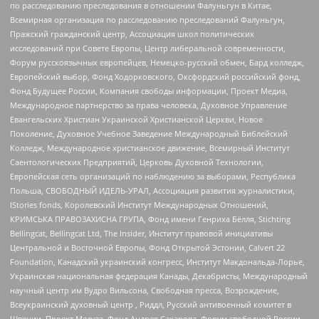
по расследованию преследования в отношении Фалуньгун в Китае,
Всемирная организация по расследованию преследований Фалуньгун,
Пражский гражданский центр, Ассоциация школ политических
исследований при Совете Европы, Центр либеральной современности,
Форум русскоязычных европейцев, Немецко-русский обмен, Бард колледж,
Европейский выбор, Фонд Ходорковского, Оксфордский российский фонд,
Фонд Будущее России, Компания свободы информации, Проект Медиа,
Международное партнерство за права человека, Духовное Управление
Евангельских Христиан Украинской Христианской Церкви, Новое
Поколение, Духовное Учебное Заведение Международный Библейский
Колледж, Международное христианское движение, Всемирный Институт
Саентологических Предприятий, Церковь Духовной Технологии,
Европейская сеть организаций по наблюдению за выборами, Республика
Польша, СВОБОДНЫЙ ИДЕЛЬ-УРАЛ, Ассоциация развития журналистики,
IStories fonds, Королевский Институт Международных Отношений,
КРИМСЬКА ПРАВОЗАХИСНА ГРУПА, Фонд имени Генриха Бёлля, Stichting
Bellingcat, Bellingcat Ltd, The Insider, Институт правовой инициативы
Центральной и Восточной Европы, Фонд Открытой Эстонии, Calvert 22
Foundation, Канадский украинский конгресс, Институт Макдональда-Лорье,
Украинская национальная федерация Канады, Декабристы, Международный
научный центр им Вудро Вильсона, Свободная пресса, Возрождение,
Всеукраинский духовный центр , Риддл, Русский антивоенный комитет в
Швеции, Проект Медуза, Фонд Андрея Сахарова, Форум свободной России,