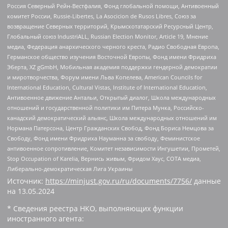
Россия Северный Рейн-Вестфалия, Фонд глобальной помощи, Антивоенный
комитет России, Russie-Libertes, La Asocicion de Rusos Libres, Союз за
возвращение Северных территорий, Крымскотатарский Ресурсный Центр,
Глобальный союз IndustriALL, Russian Election Monitor, Article 19, Мнение
медиа, Федерация анархического черного креста, Радио Свободная Европа,
Германское общество изучения Восточной Европы, Фонд имени Фридриха
Эберта, XZ gGmbH, Мобильная академия поддержки гендерной демократии
и миротворчества, Форум имени Льва Копелева, American Councils for
International Education, Cultural Vistas, Institute of International Education,
Антивоенное движение Антальи, Открытый диалог, Школа международных
отношений и государственной политики им Питера Мунка, Российско-
канадский демократический альянс, Школа международных отношений им
Нормана Патерсона, Центр Гражданских Свобод, Фонд Бориса Немцова за
Свободу, Фонд имени Фридриха Науманна за свободу, Феминистское
антивоенное сопротивление, Комитет независимости Ингушетии, Прометей,
Stop Occupation of Karelia, Вернись живым, Фридом Хаус, СОТА медиа,
Либерально-демократическая Лига Украины
Источник:
https://minjust.gov.ru/ru/documents/7756/
данные
на
13.05.2024
* Сведения реестра НКО, выполняющих функции
иностранного агента: