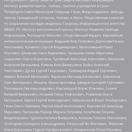
Институт развития прессы - Сибирь, Частное учреждение в Санкт-
Петербурге Совета Министров Северных Стран, Фонд поддержки свободы
прессы, Гражданский контроль, Человек и Закон, Общественная комиссия
по сохранению наследия академика Сахарова, Информационное агентство
МЕМО. РУ, Институт региональной прессы, Институт Развития Свободы
Информации, Экозащита!-Женсовет, Общественный вердикт, Евразийская
антимонопольная ассоциация, Бедушев Петр Петрович, Дзугкоева Регина
Николаевна, Кривенко Сергей Владимирович, Милославский Павел
Юрьевич, Шнырова Ольга Вадимовна, Чанышева Лилия Айратовна,
Сидорович Ольга Борисовна, Туровский Александр Алексеевич, Васильева
Анастасия Евгеньевна, Ривина Анна Валерьевна, Бойко Анатолий
Николаевич, Дугин Сергей Георгиевич, Пивоваров Андрей Сергеевич,
Аверин Виталий Евгеньевич, Барахоев Магомед Бекханович, Шарипков
Олег Викторович, Мошель Ирина Ароновна, Шведов Григорий Сергеевич,
Пономарев Лев Александрович, Каргалицкий Борис Юльевич, Созаев
Валерий Валерьевич, Исламов Тимур Рифгатович, Романова Ольга
Евгеньевна, Щаров Сергей Алексадрович, Цирульников Борис Альбертович,
Гасан Ольга Павловна, Паутов Юрий Анатольевич, Верховский Александр
Маркович, Пислакова-Паркер Марина Петровна, Кочеткова Татьяна
Владимировна, Чуркина Наталья Валерьевна, Акимова Татьяна Николаевна,
Золотарева Екатерина Александровна, Рачинский Ян Збигневич, Жемкова
Елена Борисовна, Гудков Лев Дмитриевич, Илларионова Юлия Юрьевна,