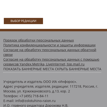
ВЫБОР РЕДАКЦИИ
Порядок обработки персональных данных
Политика конфиденциальности и защиты информации
Согласие на обработку персональных данных обратной
связи
Согласие на обработку персональных данных с помощью
сервисов Yandex.Metrika, LiveInternet, top.mail.ru
ПОКАЗАТЬ БАННЕРНЫЕ МЕСТА
СКРЫТЬ БАННЕРНЫЕ МЕСТА
Учредитель и издатель ООО ИА «Инфорос».
Адрес учредителя, издателя, редакции: 117218, Россия, г.
Москва, ул. Кржижановского, д.13, кор. 2
Телефон: +7 (495) 718-84-11
E-mail: info@zolotuhino-raion.ru
И.О. главного редактора Дорохова Н.В.