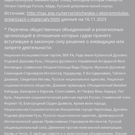
Легион Свобода России, Айдар, Русский добровольческий корпус
Источник:
http://nac.gov.ru/terroristicheskie-i-ekstremistskie-
organizacii-i-materialy.html
данные на
16.11.2023
* Перечень общественных объединений и религиозных
организаций в отношении которых судом принято
вступившее в законную силу решение о ликвидации или
запрете деятельности:
Национал-большевистская партия, ВЕК РА, Рада земли Кубанской Духовно
Родовой Державы Русь, Община Духовного Управления Асгардской Веси
Беловодья, Славянская Община Капища Веды Перуна, Мужская Духовная
Семинария Староверов-Инглингов, Нурджулар, К Богодержавию, Таблиги
Джамаат, Свидетели Иеговы, Русское национальное единство, Национал-
социалистическое общество, Джамаат мувахидов, Объединенный Вилайат
Кабарды, Балкарии и Карачая, Союз славян, Ат-Такфир Валь-Хиджра, Пит
Буль, Национал-социалистическая рабочая партия России, Славянский союз,
Формат-18, Благородный Орден Дьявола, Армия воли народа,
Национальная Социалистическая Инициатива города Череповца, Духовно-
Родовая Держава Русь, Русское национальное единство, Древнерусской
Инглистической церкви Православных Староверов-Инглингов, Русский
общенациональный союз, Движение против нелегальной иммиграции,
Кровь и Честь, О свободе совести и о религиозных объединениях, Омская