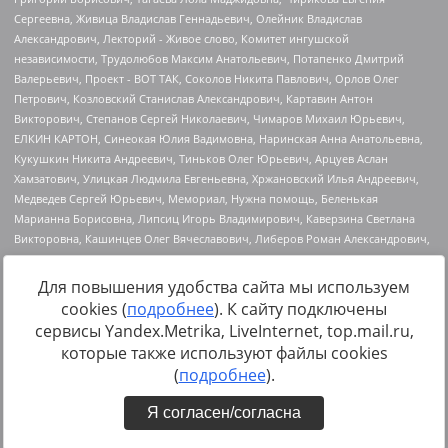
Для повышения удобства сайта мы используем
cookies (
подробнее
). К сайту подключены
Источник:
https://minjust.gov.ru/uploaded/files/reestr-
сервисы Yandex.Metrika, LiveInternet, top.mail.ru,
inostrannyih-agentov-22-03-2024.pdf
данные на
22.03.2024
которые также используют файлы cookies
(
подробнее
).
Я согласен/согласна