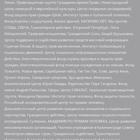
Лилит, Правозащитная группа Гражданин.Армия.Право, Нижегородский
центр немецкой и европейской культуры, Центр гендерных исследований,
Фонд защиты прав граждан Штаб, Институт права и публичной политики,
Фонд борьбы с коррупцией, Альянс врачей, НАСИЛИЮ.НЕТ, Мы против
СПИДа, СВЕЧА, Гуманитарное действие, Открытый Петербург, Лига
Избирателей, Правовая инициатива, Гражданский Союз, Хасдей Ерушалаим,
Центр поддержки и содействия развитию средств массовой информации,
Горячая Линия, В защиту прав заключенных, Институт глобализации и
социальных движений, Центр социально-информационных инициатив
Действие, Благотворительный фонд охраны здоровья и защиты прав
граждан, Благотворительный фонд помощи осужденным и их семьям, Фонд
Тольятти, Новое время, Серебряная тайга, Так-Так-Так, Сова, центр Анна,
Проект Апрель, Самарская губерния, Эра здоровья, Мемориал,
Аналитический Центр Юрия Левады, Издательство Парк Гагарина, Фонд
имени Андрея Рылькова, Сфера, Центр СИБАЛЬТ, Уральская правозащитная
группа, Женщины Евразии, Институт прав человека, Фонд защиты гласности,
Российский исследовательский центр по правам человека,
Дальневосточный центр развития гражданских инициатив и социального
партнерства, Гражданское действие, Центр независимых социологических
исследований, Сутяжник, АКАДЕМИЯ ПО ПРАВАМ ЧЕЛОВЕКА, Центр развития
некоммерческих организаций, Частное учреждение в Калининграде Совета
Министров северных стран, Гражданское содействие, Трансперенси
Интернешнл-Р, Центр Защиты Прав Средств Массовой Информации,