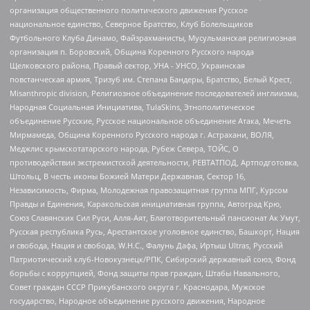
организация общественного политического движения Русское
национальное единство, Северное Братство, Клуб Болельщиков
Футбольного Клуба Динамо, Файзрахманисты, Мусульманская религиозная
организация п. Боровский, Община Коренного Русского народа
Щелковского района, Правый сектор, УНА - УНСО, Украинская
повстанческая армия, Тризуб им. Степана Бандеры, Братство, Белый Крест,
Misanthropic division, Религиозное объединение последователей инглиизма,
Народная Социальная Инициатива, TulaSkins, Этнополитическое
объединение Русские, Русское национальное объединение Атака, Мечеть
Мирмамеда, Община Коренного Русского народа г. Астрахани, ВОЛЯ,
Меджлис крымскотатарского народа, Рубеж Севера, ТОЙС, О
противодействии экстремистской деятельности, РЕВТАТПОД, Артподготовка,
Штольц, В честь иконы Божией Матери Державная, Сектор 16,
Независимость, Фирма, Молодежная правозащитная группа МПГ, Курсом
Правды и Единения, Каракольская инициативная группа, Автоград Крю,
Союз Славянских Сил Руси, Алля-Аят, Благотворительный пансионат Ак Умут,
Русская республика Русь, Арестантское уголовное единство, Башкорт, Нация
и свобода, Нация и свобода, W.H.С., Фалунь Дафа, Иртыш Ultras, Русский
Патриотический клуб-Новокузнецк/РПК, Сибирский державный союз, Фонд
борьбы с коррупцией, Фонд защиты прав граждан, Штабы Навального,
Совет граждан СССР Прикубанского округа г. Краснодара, Мужское
государство, Народное объединение русского движения, Народное