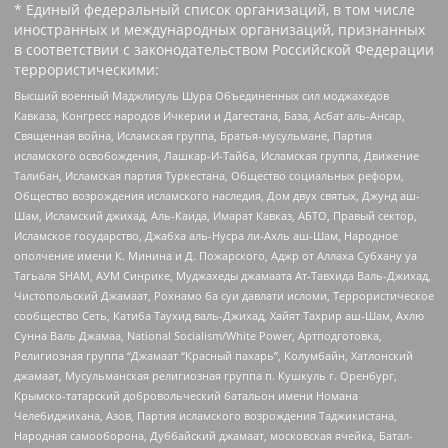
* Единый федеральный список организаций, в том числе
иностранных и международных организаций, признанных
в соответствии с законодательством Российской Федерации
террористическими:
Высший военный Маджлисуль Шура Объединенных сил моджахедов
Кавказа, Конгресс народов Ичкерии и Дагестана, База, Асбат аль-Ансар,
Священная война, Исламская группа, Братья-мусульмане, Партия
исламского освобождения, Лашкар-И-Тайба, Исламская группа, Движение
Талибан, Исламская партия Туркестана, Общество социальных реформ,
Общество возрождения исламского наследия, Дом двух святых, Джунд аш-
Шам, Исламский джихад, Аль-Каида, Имарат Кавказ, АБТО, Правый сектор,
Исламское государство, Джабха аль-Нусра ли-Ахль аш-Шам, Народное
ополчение имени К. Минина и Д. Пожарского, Аджр от Аллаха Субхану уа
Тагьаля SHAM, АУМ Синрике, Муджахеды джамаата Ат-Тавхида Валь-Джихад,
Чистопольский Джамаат, Рохнамо ба суи давлати исломи, Террористическое
сообщество Сеть, Катиба Таухид валь-Джихад, Хайят Тахрир аш-Шам, Ахлю
Сунна Валь Джамаа, National Socialism/White Power, Артподготовка,
Религиозная группа “Джамаат “Красный пахарь”, Колумбайн, Хатлонский
джамаат, Мусульманская религиозная группа п. Кушкуль г. Оренбург,
Крымско-татарский добровольческий батальон имени Номана
Челебиджихана, Азов, Партия исламского возрождения Таджикистана,
Народная самооборона, Дуббайский джамаат, московская ячейка, Батал-