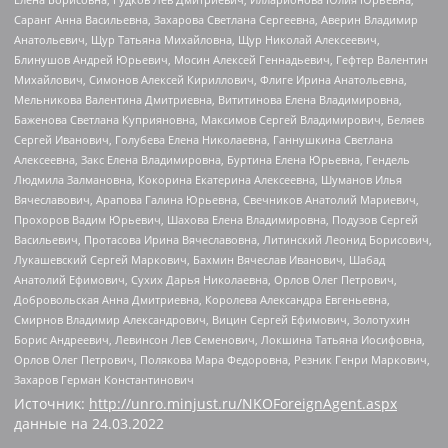
Саранг Анна Васильевна, Захарова Светлана Сергеевна, Аверин Владимир
Анатольевич, Щур Татьяна Михайловна, Щур Николай Алексеевич,
Блинушов Андрей Юрьевич, Мосин Алексей Геннадьевич, Гефтер Валентин
Михайлович, Симонов Алексей Кириллович, Флиге Ирина Анатольевна,
Мельникова Валентина Дмитриевна, Вититинова Елена Владимировна,
Баженова Светлана Куприяновна, Максимов Сергей Владимирович, Беляев
Сергей Иванович, Голубева Елена Николаевна, Ганнушкина Светлана
Алексеевна, Закс Елена Владимировна, Буртина Елена Юрьевна, Гендель
Людмила Залмановна, Кокорина Екатерина Алексеевна, Шуманов Илья
Вячеславович, Арапова Галина Юрьевна, Свечников Анатолий Мариевич,
Прохоров Вадим Юрьевич, Шахова Елена Владимировна, Подузов Сергей
Васильевич, Протасова Ирина Вячеславовна, Литинский Леонид Борисович,
Лукашевский Сергей Маркович, Бахмин Вячеслав Иванович, Шабад
Анатолий Ефимович, Сухих Дарья Николаевна, Орлов Олег Петрович,
Добровольская Анна Дмитриевна, Королева Александра Евгеньевна,
Смирнов Владимир Александрович, Вицин Сергей Ефимович, Золотухин
Борис Андреевич, Левинсон Лев Семенович, Локшина Татьяна Иосифовна,
Орлов Олег Петрович, Полякова Мара Федоровна, Резник Генри Маркович,
Захаров Герман Константинович
Источник:
http://unro.minjust.ru/NKOForeignAgent.aspx
данные на
24.03.2022