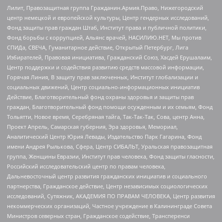
Лилит, Правозащитная группа Гражданин.Армия.Право, Нижегородский
центр немецкой и европейской культуры, Центр гендерных исследований,
Фонд защиты прав граждан Штаб, Институт права и публичной политики,
Фонд борьбы с коррупцией, Альянс врачей, НАСИЛИЮ.НЕТ, Мы против
СПИДа, СВЕЧА, Гуманитарное действие, Открытый Петербург, Лига
Избирателей, Правовая инициатива, Гражданский Союз, Хасдей Ерушалаим,
Центр поддержки и содействия развитию средств массовой информации,
Горячая Линия, В защиту прав заключенных, Институт глобализации и
социальных движений, Центр социально-информационных инициатив
Действие, Благотворительный фонд охраны здоровья и защиты прав
граждан, Благотворительный фонд помощи осужденным и их семьям, Фонд
Тольятти, Новое время, Серебряная тайга, Так-Так-Так, Сова, центр Анна,
Проект Апрель, Самарская губерния, Эра здоровья, Мемориал,
Аналитический Центр Юрия Левады, Издательство Парк Гагарина, Фонд
имени Андрея Рылькова, Сфера, Центр СИБАЛЬТ, Уральская правозащитная
группа, Женщины Евразии, Институт прав человека, Фонд защиты гласности,
Российский исследовательский центр по правам человека,
Дальневосточный центр развития гражданских инициатив и социального
партнерства, Гражданское действие, Центр независимых социологических
исследований, Сутяжник, АКАДЕМИЯ ПО ПРАВАМ ЧЕЛОВЕКА, Центр развития
некоммерческих организаций, Частное учреждение в Калининграде Совета
Министров северных стран, Гражданское содействие, Трансперенси