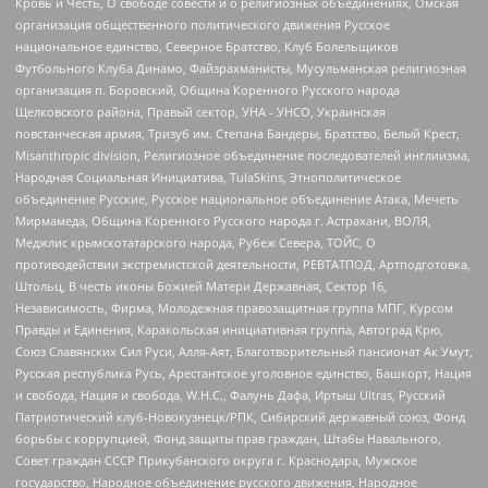
Кровь и Честь, О свободе совести и о религиозных объединениях, Омская
организация общественного политического движения Русское
национальное единство, Северное Братство, Клуб Болельщиков
Футбольного Клуба Динамо, Файзрахманисты, Мусульманская религиозная
организация п. Боровский, Община Коренного Русского народа
Щелковского района, Правый сектор, УНА - УНСО, Украинская
повстанческая армия, Тризуб им. Степана Бандеры, Братство, Белый Крест,
Misanthropic division, Религиозное объединение последователей инглиизма,
Народная Социальная Инициатива, TulaSkins, Этнополитическое
объединение Русские, Русское национальное объединение Атака, Мечеть
Мирмамеда, Община Коренного Русского народа г. Астрахани, ВОЛЯ,
Меджлис крымскотатарского народа, Рубеж Севера, ТОЙС, О
противодействии экстремистской деятельности, РЕВТАТПОД, Артподготовка,
Штольц, В честь иконы Божией Матери Державная, Сектор 16,
Независимость, Фирма, Молодежная правозащитная группа МПГ, Курсом
Правды и Единения, Каракольская инициативная группа, Автоград Крю,
Союз Славянских Сил Руси, Алля-Аят, Благотворительный пансионат Ак Умут,
Русская республика Русь, Арестантское уголовное единство, Башкорт, Нация
и свобода, Нация и свобода, W.H.С., Фалунь Дафа, Иртыш Ultras, Русский
Патриотический клуб-Новокузнецк/РПК, Сибирский державный союз, Фонд
борьбы с коррупцией, Фонд защиты прав граждан, Штабы Навального,
Совет граждан СССР Прикубанского округа г. Краснодара, Мужское
государство, Народное объединение русского движения, Народное