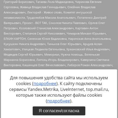
Для повышения удобства сайта мы используем
cookies (
подробнее
). К сайту подключены
Источник:
https://minjust.gov.ru/uploaded/files/reestr-
сервисы Yandex.Metrika, LiveInternet, top.mail.ru,
inostrannyih-agentov-22-03-2024.pdf
данные на
22.03.2024
которые также используют файлы cookies
(
подробнее
).
Я согласен/согласна