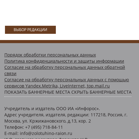
ВЫБОР РЕДАКЦИИ
Порядок обработки персональных данных
Политика конфиденциальности и защиты информации
Согласие на обработку персональных данных обратной
связи
Согласие на обработку персональных данных с помощью
сервисов Yandex.Metrika, LiveInternet, top.mail.ru
ПОКАЗАТЬ БАННЕРНЫЕ МЕСТА
СКРЫТЬ БАННЕРНЫЕ МЕСТА
Учредитель и издатель ООО ИА «Инфорос».
Адрес учредителя, издателя, редакции: 117218, Россия, г.
Москва, ул. Кржижановского, д.13, кор. 2
Телефон: +7 (495) 718-84-11
E-mail: info@zolotuhino-raion.ru