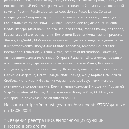
Россия Северный Рейн-Вестфалия, Фонд глобальной помощи, Антивоенный
комитет России, Russie-Libertes, La Asocicion de Rusos Libres, Союз за
возвращение Северных территорий, Крымскотатарский Ресурсный Центр,
Глобальный союз IndustriALL, Russian Election Monitor, Article 19, Мнение
медиа, Федерация анархического черного креста, Радио Свободная Европа,
Германское общество изучения Восточной Европы, Фонд имени Фридриха
Эберта, XZ gGmbH, Мобильная академия поддержки гендерной демократии
и миротворчества, Форум имени Льва Копелева, American Councils for
International Education, Cultural Vistas, Institute of International Education,
Антивоенное движение Антальи, Открытый диалог, Школа международных
отношений и государственной политики им Питера Мунка, Российско-
канадский демократический альянс, Школа международных отношений им
Нормана Патерсона, Центр Гражданских Свобод, Фонд Бориса Немцова за
Свободу, Фонд имени Фридриха Науманна за свободу, Феминистское
антивоенное сопротивление, Комитет независимости Ингушетии, Прометей,
Stop Occupation of Karelia, Вернись живым, Фридом Хаус, СОТА медиа,
Либерально-демократическая Лига Украины
Источник:
https://minjust.gov.ru/ru/documents/7756/
данные
на
13.05.2024
* Сведения реестра НКО, выполняющих функции
иностранного агента: