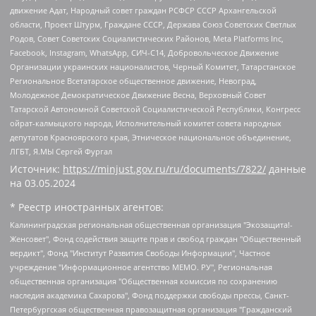
движение Адат, Народный совет граждан РСФСР СССР Архангельской
области, Проект Штурм, Граждане СССР, Держава Союз Советских Светлых
Родов, Совет Советских Социалистических Районов, Meta Platforms Inc,
Facebook, Instagram, WhatsApp, СИЧ-С14, Добровольческое Движение
Организации украинских националистов, Черный Комитет, Татарстанское
Региональное Всетатарское общественное движение, Невоград,
Молодежное Демократическое Движение Весна, Верховный Совет
Татарской Автономной Советской Социалистической Республики, Конгресс
ойрат-калмыцкого народа, Исполнительный комитет совета народных
депутатов Красноярского края, Этническое национальное объединение,
ЛГБТ, Я.МЫ Сергей Фургал
Источник:
https://minjust.gov.ru/ru/documents/7822/
данные
на
03.05.2024
* Реестр иностранных агентов:
Калининградская региональная общественная организация "Экозащита!-Женсовет", Фонд содействия защите прав и свобод граждан "Общественный вердикт", Фонд "Институт Развития Свободы Информации", Частное учреждение "Информационное агентство МЕМО. РУ", Региональная общественная организация "Общественная комиссия по сохранению наследия академика Сахарова", Фонд поддержки свободы прессы, Санкт-Петербургская общественная правозащитная организация "Гражданский контроль", Межрегиональная общественная организация "Информационно-просветительский центр "Мемориал", Региональный Фонд "Центр Защиты Прав Средств Массовой Информации", с 05.12.2023 Фонд "Центр Защиты Прав Средств массовой информации", Региональная общественная благотворительная организация помощи беженцам и мигрантам "Гражданское содействие", Негосударственное образовательное учреждение дополнительного профессионального образования (повышение квалификации) специалистов "АКАДЕМИЯ ПО ПРАВАМ ЧЕЛОВЕКА", Свердловская региональная общественная организация "Сутяжник", Автономная некоммерческая организация "Центр независимых социологических исследований", Союз общественных объединений "Российский исследовательский центр по правам человека", Региональное общественное учреждение научно-информационный центр "МЕМОРИАЛ", Некоммерческая организация "Фонд защиты гласности", Автономная некоммерческая организация "Институт прав человека", Городская общественная организация "Екатеринбургское общество "МЕМОРИАЛ", Городская общественная организация "Рязанское историко-просветительское и правозащитное общество "Мемориал" (Рязанский Мемориал), Челябинский региональный орган общественной самодеятельности – женское общественное объединение "Женщины Евразии", Челябинский региональный орган общественной самодеятельности "Уральская правозащитная группа", Фонд содействия защите здоровья и социальной справедливости имени Андрея Рылькова, Автономная Некоммерческая Организация "Аналитический Центр Юрия Левады", Автономная некоммерческая организация социальной поддержки населения "Проект Апрель", Региональная общественная организация помощи женщинам и детям, находящимся в кризисной ситуации "Информационно-методический центр "Анна", Фонд содействия развитию массовых коммуникаций и правовому просвещению "Так-так-Так", Фонд содействия устойчивому развитию "Серебряная тайга", Свердловский региональный общественный фонд социальных проектов "Новое время", "Idel.Реалии", Кавказ.Реалии, Крым.Реалии, Телеканал Настоящее Время, Татаро-башкирская служба Радио Свобода (Azatliq Radiosi), Радио Свободная Европа/Радио Свобода (PCE/PC), "Сибирь.Реалии", "Фактограф", Благотворительный фонд помощи осужденным и их семьям, Автономная некоммерческая организация "Институт глобализации и социальных движений", Фонд "В защиту прав заключенных", Частное учреждение "Центр поддержки и содействия развитию средств массовой информации", Пензенский региональный общественный благотворительный фонд "Гражданский союз", "Север.Реалии", Некоммерческая организация Фонд "Правовая инициатива", Общество с ограниченной ответственностью "Радио Свободная Европа/Радио Свобода", Чешское информационное агентство "MEDIUM-ORIENT", Красноярская региональная общественная организация "Мы против СПИДа", Камалягин Денис Николаевич, Маркелов Сергей Евгеньевич, Пономарев Лев Александрович, Савицкая Людмила Алексеевна, Автономная некоммерческая организация "Центр по работе с проблемой насилия "НАСИЛИЮ.НЕТ", Межрегиональный профессиональный союз работников здравоохранения "Альянс врачей", Юридическое лицо, зарегистрированное в Латвийской Республике, SIA "Medusa Project" (регистрационный номер 40103797863, дата регистрации 10.06.2014), Некоммерческая организация "Фонд по борьбе с коррупцией", Автономная некоммерческая организация "Институт права и публичной политики", Баданин Роман Сергеевич, Гликин Максим Александрович, Железнова Мария Михайловна, Лукьянова Юлия Сергеевна, Маетная Елизавета Витальевна, Маняхин Петр Борисович, Чуракова Ольга Владимировна, Ярош Юлия Петровна, Юридическое лицо "The Insider SIA", зарегистрированное в Риге, Латвийская Республика (дата регистрации 26.06.2015), являющееся администратором доменного имени интернет-издания "The Insider SIA", https://theins.ru, Постернак Алексей Евгеньевич, Рубин Михаил Аркадьевич, Анин Роман Александрович, Юридическое лицо Istories fonds, зарегистрированное в Латвийской Республике (регистрационный номер 50008295751, дата регистрации 24.02.2020), Великовский Дмитрий Александрович, Долинина Ирина Николаевна, Мароховская Алеся Алексеевна, Шлейнов Роман Юрьевич, Шмагун Олеся Валентиновна, Общество с ограниченной ответственностью "Альтаир 2021", Общество с ограниченной ответственностью "Вега 2021", Общество с ограниченной ответственностью "Главный редактор 2021", Общество с ограниченной ответственностью "Ромашки монолит", Важенков Артем Валерьевич, Ивановская областная общественная организация "Центр гендерных исследований", Гурман Юрий Альбертович, Медиапроект "ОВД-Инфо", Егоров Владимир Владимирович, Жилинский Владимир Александрович, Общество с ограниченной ответственностью "ЗП", Иванова София Юрьевна, Карезина Инна Павловна, Кильтау Екатерина Викторовна, Петров Алексей Викторович, Пискунов Сергей Евгеньевич, Смирнов Сергей Сергеевич, Тихонов Михаил Сергеевич, Общество с ограниченной ответственностью "ЖУРНАЛИСТ-ИНОСТРАННЫЙ АГЕНТ", Арапова Галина Юрьевна, Вольтская Татьяна Анатольевна, Американская компания "Mason G.E.S. Anonymous Foundation" (США), являющаяся владельцем интернет-издания https://mnews.world/, Компания "Stichting Bellingcat", зарегистрированная в Нидерландах (дата регистрации 11.07.2018), Захаров Андрей Вячеславович, Клепиковская Екатерина Дмитриевна, Общество с ограниченной ответственностью "МЕМО", Перл Роман Александрович, Симонов Евгений Алексеевич, Соловьева Елена Анатольевна, Сотников Даниил Владимирович, Сурначева Елизавета Дмитриевна, Автономная некоммерческая организация по защите прав человека и информированию населения "Якутия – Наше Мнение", Общество с ограниченной ответственностью "Москоу диджитал медиа", с 26.01.2023 Общество с ограниченной ответственностью "Чайка Белые сады", Ветошкина Валерия Валерьевна, Заговора Максим Александрович, Межрегиональное общественное движение "Российская ЛГБТ - сеть", Оленичев Максим Владимирович, Павлов Иван Юрьевич, Скворцова Елена Сергеевна, Общество с ограниченной ответственностью "Как бы инагент", Кочетков Игорь Викторович, Общество с ограниченной ответственностью "Честные выборы", Еланчик Олег Александрович, Общество с ограниченной ответственностью "Нобелевский призыв", Гималова Регина Эмилевна, Григорьев Андрей Валерьевич, Григорьева Алина Александровна, Ассоциация по содействию защите прав призывников, альтернативнослужащих и военнослужащих "Правозащитная группа "Гражданин.Армия.Право", Хисамова Регина Фаритовна, Автономная некоммерческая организация по реализации социально-правовых программ "Лилит", Дальневосточное общественное движение "Маяк", Санкт-Петербургская ЛГБТ-инициативная группа "Выход", Инициативная группа ЛГБТ+ "Реверс", Алексеев Андрей Викторович, Бекбулатова Таисия Львовна, Беляев Иван Михайлович, Владыкина Елена Сергеевна, Гельман Марат Александрович, Никульшина Вероника Юрьевна, Толоконникова Надежда Андреевна, Шендерович Виктор Анатольевич, Общество с ограниченной ответственностью "Данное сообщение", Общество с ограниченной ответственностью Издательский дом "Новая глава", Айнбиндер Александра Александровна, Московский комьюнити-центр для ЛГБТ+инициатив, Благотворительный фонд развития филантропии, Deutsche Welle (Германия, Kurt-Schumacher-Strasse 3, 53113 Bonn), Борзунова Мария Михайловна, Воробьев Виктор Викторович, Голубева Анна Львовна, Константинова Алла Михайловна, Малкова Ирина Владимировна, Мурадов Мурад Абдулгалимович, Осетинская Елизавета Николаевна, Понасенков Евгений Николаевич, Ганапольский Матвей Юрьевич, Киселев Евгений Алексеевич, Борухович Ирина Григорьевна, Дремин Иван Тимофеевич, Дубровский Дмитрий Викторович, Красноярская региональная общественная организация поддержки и развития альтернативных образовательных технологий и межкультурных коммуникаций "ИНТЕРРА", Маяковская Екатерина Алексеевна, Фейгин Марк Захарович, Филимонов Андрей Викторович, Дзугкоева Регина Николаевна, Доброхотов Роман Александрович, Дудь Юрий Александрович, Елкин Сергей Владимирович, Кругликов Кирилл Игоревич, Сабунаева Мария Леонидовна, Семенов Алексей Владимирович, Шаинян Карен Багратович, Шульман Екатерина Михайловна, Асафьев Артур Валерьевич, Вахштайн Виктор Семенович, Венедиктов Алексей Алексеевич, Лушникова Екатерина Евгеньевна, Волков Леонид Михайлович, Невзоров Александр Глебович, Пархоменко Сергей Борисович, Сироткин Ярослав Николаевич, Кара-Мурза Владимир Владимирович, Баранова Наталья Владимировна, Гозман Леонид Яковлевич, Кагарлицкий Борис Юльевич, Климарев Михаил Валерьевич, Милов Владимир Станиславович, Автономная некоммерческая организация Краснодарский центр современного искусства "Типография", Моргенштерн Алишер Тагирович, Соболь Любовь Эдуардовна, Общество с ограниченной ответственностью "ЛИЗА НОРМ", Каспаров Гарри Кимович, Ходорковский Михаил Борисович, Общество с ограниченной ответственностью "Апрельские тезисы", Данилович Ирина Брониславовна, Кашин Олег Владимирович, Петров Николай Владимирович, Пивоваров Алексей Владимирович, Соколов Михаил Владимирович, Цветкова Юлия Владимировна, Чичваркин Евгений Александрович, Комитет против пыток/Команда против пыток, Общество с ограниченной ответственностью "Первый научный", Общество с ограниченной ответственностью "Вертолет и ко", Белоцерковская Вероника Борисовна, Кац Максим Евгеньевич, Лазарева Татьяна Юрьевна, Шаведдинов Руслан Табризович, Яшин Илья Валерьевич, Общество с ограниченной ответственностью "Иноагент ААВ", Алешковский Дмитрий Петрович, Альбац Евгения Марковна, Быков Дмитрий Львович, Галямина Юлия Евгеньевна, Лойко Сергей Леонидович, Мартынов Кирилл Константинович, Медведев Сергей Александрович, Крашенинников Федор Геннадиевич, Гордеева Катерина Вл