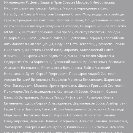
Интернешнл-Р, Центр Защиты Прав Средств Массовой Информации,
Институт развития прессы - Сибирь, Частное учреждение в Санкт-
Петербурге Совета Министров Северных Стран, Фонд поддержки свободы
прессы, Гражданский контроль, Человек и Закон, Общественная комиссия
по сохранению наследия академика Сахарова, Информационное агентство
МЕМО. РУ, Институт региональной прессы, Институт Развития Свободы
Информации, Экозащита!-Женсовет, Общественный вердикт, Евразийская
антимонопольная ассоциация, Бедушев Петр Петрович, Дзугкоева Регина
Николаевна, Кривенко Сергей Владимирович, Милославский Павел
Юрьевич, Шнырова Ольга Вадимовна, Чанышева Лилия Айратовна,
Сидорович Ольга Борисовна, Туровский Александр Алексеевич, Васильева
Анастасия Евгеньевна, Ривина Анна Валерьевна, Бойко Анатолий
Николаевич, Дугин Сергей Георгиевич, Пивоваров Андрей Сергеевич,
Аверин Виталий Евгеньевич, Барахоев Магомед Бекханович, Шарипков
Олег Викторович, Мошель Ирина Ароновна, Шведов Григорий Сергеевич,
Пономарев Лев Александрович, Каргалицкий Борис Юльевич, Созаев
Валерий Валерьевич, Исламов Тимур Рифгатович, Романова Ольга
Евгеньевна, Щаров Сергей Алексадрович, Цирульников Борис Альбертович,
Гасан Ольга Павловна, Паутов Юрий Анатольевич, Верховский Александр
Маркович, Пислакова-Паркер Марина Петровна, Кочеткова Татьяна
Владимировна, Чуркина Наталья Валерьевна, Акимова Татьяна Николаевна,
Золотарева Екатерина Александровна, Рачинский Ян Збигневич, Жемкова
Елена Борисовна, Гудков Лев Дмитриевич, Илларионова Юлия Юрьевна,