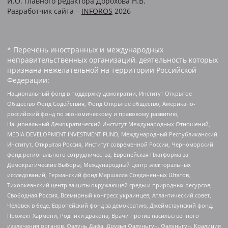
И.О. главного редактора Дорохова Н.В.
Разработчик сайта –
INFOROS
2026
* Перечень иностранных и международных
неправительственных организаций, деятельность которых
признана нежелательной на территории Российской
Федерации:
Национальный фонд в поддержку демократии, Институт Открытое
Общество Фонд Содействия, Фонд Открытое общество, Американо-
российский фонд по экономическому и правовому развитию,
Национальный Демократический Институт Международных Отношений,
MEDIA DEVELOPMENT INVESTMENT FUND, Международный Республиканский
Институт, Открытая Россия, Институт современной России, Черноморский
фонд регионального сотрудничества, Европейская Платформа за
Демократические Выборы, Международный центр электоральных
исследований, Германский фонд Маршалла Соединенных Штатов,
Тихоокеанский центр защиты окружающей среды и природных ресурсов,
Свободная Россия, Всемирный конгресс украинцев, Атлантический совет,
Человек в беде, Европейский фонд за демократию, Джеймстаунский фонд,
Прожект Хармони, Родники дракона, Врачи против насильственного
извлечения органов, Фалунь Дафа, Друзья Фалуньгун, Фалуньгун, Коалиция