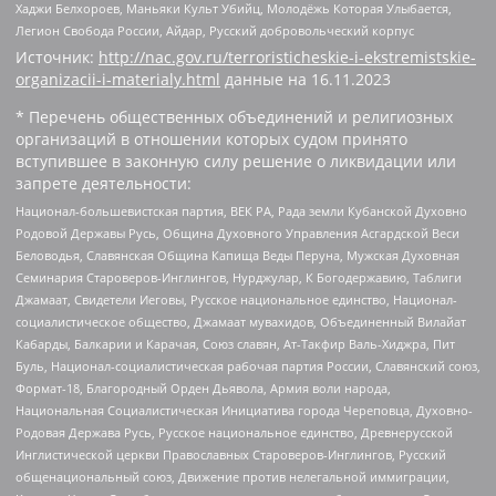
Хаджи Белхороев, Маньяки Культ Убийц, Молодёжь Которая Улыбается,
Легион Свобода России, Айдар, Русский добровольческий корпус
Источник:
http://nac.gov.ru/terroristicheskie-i-ekstremistskie-
organizacii-i-materialy.html
данные на
16.11.2023
* Перечень общественных объединений и религиозных
организаций в отношении которых судом принято
вступившее в законную силу решение о ликвидации или
запрете деятельности:
Национал-большевистская партия, ВЕК РА, Рада земли Кубанской Духовно
Родовой Державы Русь, Община Духовного Управления Асгардской Веси
Беловодья, Славянская Община Капища Веды Перуна, Мужская Духовная
Семинария Староверов-Инглингов, Нурджулар, К Богодержавию, Таблиги
Джамаат, Свидетели Иеговы, Русское национальное единство, Национал-
социалистическое общество, Джамаат мувахидов, Объединенный Вилайат
Кабарды, Балкарии и Карачая, Союз славян, Ат-Такфир Валь-Хиджра, Пит
Буль, Национал-социалистическая рабочая партия России, Славянский союз,
Формат-18, Благородный Орден Дьявола, Армия воли народа,
Национальная Социалистическая Инициатива города Череповца, Духовно-
Родовая Держава Русь, Русское национальное единство, Древнерусской
Инглистической церкви Православных Староверов-Инглингов, Русский
общенациональный союз, Движение против нелегальной иммиграции,