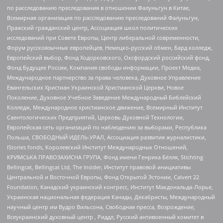
по расследованию преследования в отношении Фалуньгун в Китае,
Всемирная организация по расследованию преследований Фалуньгун,
Пражский гражданский центр, Ассоциация школ политических
исследований при Совете Европы, Центр либеральной современности,
Форум русскоязычных европейцев, Немецко-русский обмен, Бард колледж,
Европейский выбор, Фонд Ходорковского, Оксфордский российский фонд,
Фонд Будущее России, Компания свободы информации, Проект Медиа,
Международное партнерство за права человека, Духовное Управление
Евангельских Христиан Украинской Христианской Церкви, Новое
Поколение, Духовное Учебное Заведение Международный Библейский
Колледж, Международное христианское движение, Всемирный Институт
Саентологических Предприятий, Церковь Духовной Технологии,
Европейская сеть организаций по наблюдению за выборами, Республика
Польша, СВОБОДНЫЙ ИДЕЛЬ-УРАЛ, Ассоциация развития журналистики,
IStories fonds, Королевский Институт Международных Отношений,
КРИМСЬКА ПРАВОЗАХИСНА ГРУПА, Фонд имени Генриха Бёлля, Stichting
Bellingcat, Bellingcat Ltd, The Insider, Институт правовой инициативы
Центральной и Восточной Европы, Фонд Открытой Эстонии, Calvert 22
Foundation, Канадский украинский конгресс, Институт Макдональда-Лорье,
Украинская национальная федерация Канады, Декабристы, Международный
научный центр им Вудро Вильсона, Свободная пресса, Возрождение,
Всеукраинский духовный центр , Риддл, Русский антивоенный комитет в