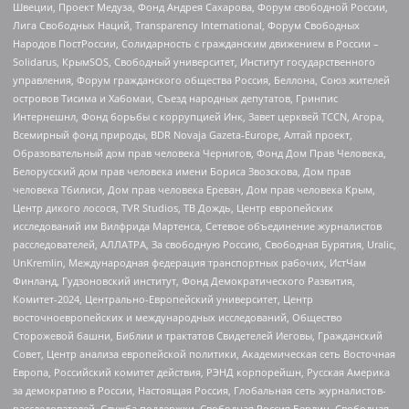
Швеции, Проект Медуза, Фонд Андрея Сахарова, Форум свободной России,
Лига Свободных Наций, Transparеncy International, Форум Свободных
Народов ПостРоссии, Солидарность с гражданским движением в России –
Solidarus, КрымSOS, Свободный университет, Институт государственного
управления, Форум гражданского общества Россия, Беллона, Союз жителей
островов Тисима и Хабомаи, Съезд народных депутатов, Гринпис
Интернешнл, Фонд борьбы с коррупцией Инк, Завет церквей TCCN, Агора,
Всемирный фонд природы, BDR Novaja Gazeta-Europe, Алтай проект,
Образовательный дом прав человека Чернигов, Фонд Дом Прав Человека,
Белорусский дом прав человека имени Бориса Звозскова, Дом прав
человека Тбилиси, Дом прав человека Ереван, Дом прав человека Крым,
Центр дикого лосося, TVR Studios, ТВ Дождь, Центр европейских
исследований им Вилфрида Мартенса, Сетевое объединение журналистов
расследователей, АЛЛАТРА, За свободную Россию, Свободная Бурятия, Uralic,
UnKremlin, Международная федерация транспортных рабочих, ИстЧам
Финланд, Гудзоновский институт, Фонд Демократического Развития,
Комитет-2024, Центрально-Европейский университет, Центр
восточноевропейских и международных исследований, Общество
Сторожевой башни, Библии и трактатов Свидетелей Иеговы, Гражданский
Совет, Центр анализа европейской политики, Академическая сеть Восточная
Европа, Российский комитет действия, РЭНД корпорейшн, Русская Америка
за демократию в России, Настоящая Россия, Глобальная сеть журналистов-
расследователей, Служба поддержки, Свободная Россия Берлин, Свободная