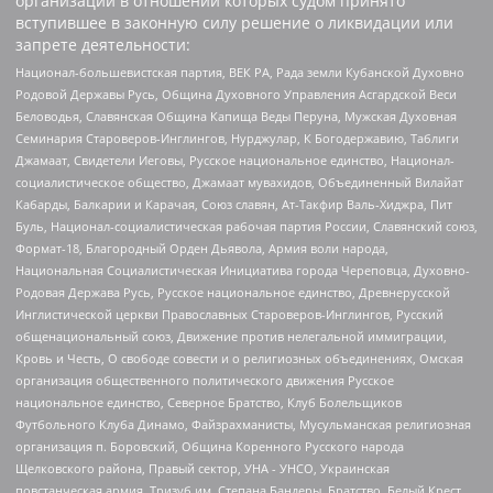
организаций в отношении которых судом принято
вступившее в законную силу решение о ликвидации или
запрете деятельности:
Национал-большевистская партия, ВЕК РА, Рада земли Кубанской Духовно
Родовой Державы Русь, Община Духовного Управления Асгардской Веси
Беловодья, Славянская Община Капища Веды Перуна, Мужская Духовная
Семинария Староверов-Инглингов, Нурджулар, К Богодержавию, Таблиги
Джамаат, Свидетели Иеговы, Русское национальное единство, Национал-
социалистическое общество, Джамаат мувахидов, Объединенный Вилайат
Кабарды, Балкарии и Карачая, Союз славян, Ат-Такфир Валь-Хиджра, Пит
Буль, Национал-социалистическая рабочая партия России, Славянский союз,
Формат-18, Благородный Орден Дьявола, Армия воли народа,
Национальная Социалистическая Инициатива города Череповца, Духовно-
Родовая Держава Русь, Русское национальное единство, Древнерусской
Инглистической церкви Православных Староверов-Инглингов, Русский
общенациональный союз, Движение против нелегальной иммиграции,
Кровь и Честь, О свободе совести и о религиозных объединениях, Омская
организация общественного политического движения Русское
национальное единство, Северное Братство, Клуб Болельщиков
Футбольного Клуба Динамо, Файзрахманисты, Мусульманская религиозная
организация п. Боровский, Община Коренного Русского народа
Щелковского района, Правый сектор, УНА - УНСО, Украинская
повстанческая армия, Тризуб им. Степана Бандеры, Братство, Белый Крест,