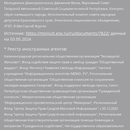
Молодежное Демократическое Движение Весна, Верховный Совет
Татарской Автономной Советской Социалистической Республики, Конгресс
ойрат-калмыцкого народа, Исполнительный комитет совета народных
депутатов Красноярского края, Этническое национальное объединение,
ЛГБТ, Я.МЫ Сергей Фургал
Источник:
https://minjust.gov.ru/ru/documents/7822/
данные
на
03.05.2024
* Реестр иностранных агентов:
Калининградская региональная общественная организация "Экозащита!-Женсовет", Фонд содействия защите прав и свобод граждан "Общественный вердикт", Фонд "Институт Развития Свободы Информации", Частное учреждение "Информационное агентство МЕМО. РУ", Региональная общественная организация "Общественная комиссия по сохранению наследия академика Сахарова", Фонд поддержки свободы прессы, Санкт-Петербургская общественная правозащитная организация "Гражданский контроль", Межрегиональная общественная организация "Информационно-просветительский центр "Мемориал", Региональный Фонд "Центр Защиты Прав Средств Массовой Информации", с 05.12.2023 Фонд "Центр Защиты Прав Средств массовой информации", Региональная общественная благотворительная организация помощи беженцам и мигрантам "Гражданское содействие", Негосударственное образовательное учреждение дополнительного профессионального образования (повышение квалификации) специалистов "АКАДЕМИЯ ПО ПРАВАМ ЧЕЛОВЕКА", Свердловская региональная общественная организация "Сутяжник", Автономная некоммерческая организация "Центр независимых социологических исследований", Союз общественных объединений "Российский исследовательский центр по правам человека", Региональное общественное учреждение научно-информационный центр "МЕМОРИАЛ", Некоммерческая организация "Фонд защиты гласности", Автономная некоммерческая организация "Институт прав человека", Городская общественная организация "Екатеринбургское общество "МЕМОРИАЛ", Городская общественная организация "Рязанское историко-просветительское и правозащитное общество "Мемориал" (Рязанский Мемориал), Челябинский региональный орган общественной самодеятельности – женское общественное объединение "Женщины Евразии", Челябинский региональный орган общественной самодеятельности "Уральская правозащитная группа", Фонд содействия защите здоровья и социальной справедливости имени Андрея Рылькова, Автономная Некоммерческая Организация "Аналитический Центр Юрия Левады", Автономная некоммерческая организация социальной поддержки населения "Проект Апрель", Региональная общественная организация помощи женщинам и детям, находящимся в кризисной ситуации "Информационно-методический центр "Анна", Фонд содействия развитию массовых коммуникаций и правовому просвещению "Так-так-Так", Фонд содействия устойчивому развитию "Серебряная тайга", Свердловский региональный общественный фонд социальных проектов "Новое время", "Idel.Реалии", Кавказ.Реалии, Крым.Реалии, Телеканал Настоящее Время, Татаро-башкирская служба Радио Свобода (Azatliq Radiosi), Радио Свободная Европа/Радио Свобода (PCE/PC), "Сибирь.Реалии", "Фактограф", Благотворительный фонд помощи осужденным и их семьям, Автономная некоммерческая организация "Институт глобализации и социальных движений", Фонд "В защиту прав заключенных", Частное учреждение "Центр поддержки и содействия развитию средств массовой информации", Пензенский региональный общественный благотворительный фонд "Гражданский союз", "Север.Реалии", Некоммерческая организация Фонд "Правовая инициатива", Общество с ограниченной ответственностью "Радио Свободная Европа/Радио Свобода", Чешское информационное агентство "MEDIUM-ORIENT", Красноярская региональная общественная организация "Мы против СПИДа", Камалягин Денис Николаевич, Маркелов Сергей Евгеньевич, Пономарев Лев Александрович, Савицкая Людмила Алексеевна, Автономная некоммерческая организация "Центр по работе с проблемой насилия "НАСИЛИЮ.НЕТ", Межрегиональный профессиональный союз работников здравоохранения "Альянс врачей", Юридическое лицо, зарегистрированное в Латвийской Республике, SIA "Medusa Project" (регистрационный номер 40103797863, дата регистрации 10.06.2014), Некоммерческая организация "Фонд по борьбе с коррупцией", Автономная некоммерческая организация "Институт права и публичной политики", Баданин Роман Сергеевич, Гликин Максим Александрович, Железнова Мария Михайловна, Лукьянова Юлия Сергеевна, Маетная Елизавета Витальевна, Маняхин Петр Борисович, Чуракова Ольга Владимировна, Ярош Юлия Петровна, Юридическое лицо "The Insider SIA", зарегистрированное в Риге, Латвийская Республика (дата регистрации 26.06.2015), являющееся администратором доменного имени интернет-издания "The Insider SIA", https://theins.ru, Постернак Алексей Евгеньевич, Рубин Михаил Аркадьевич, Анин Роман Александрович, Юридическое лицо Istories fonds, зарегистрированное в Латвийской Республике (регистрационный номер 50008295751, дата регистрации 24.02.2020), Великовский Дмитрий Александрович, Долинина Ирина Николаевна, Мароховская Алеся Алексеевна, Шлейнов Роман Юрьевич, Шмагун Олеся Валентиновна, Общество с ограниченной ответственностью "Альтаир 2021", Общество с ограниченной ответственностью "Вега 2021", Общество с ограниченной ответственностью "Главный редактор 2021", Общество с ограниченной ответственностью "Ромашки монолит", Важенков Артем Валерьевич, Ивановская областная общественная организация "Центр гендерных исследований", Гурман Юрий Альбертович, Медиапроект "ОВД-Инфо", Егоров Владимир Владимирович, Жилинский Владимир Александрович, Общество с ограниченной ответственностью "ЗП", Иванова София Юрьевна, Карезина Инна Павловна, Кильтау Екатерина Викторовна, Петров Алексей Викторович, Пискунов Сергей Евгеньевич, Смирнов Сергей Сергеевич, Тихонов Михаил Сергеевич, Общество с ограниченной ответственностью "ЖУРНАЛИСТ-ИНОСТРАННЫЙ АГЕНТ", Арапова Галина Юрьевна, Вольтская Татьяна Анатольевна, Американская компания "Mason G.E.S. Anonymous Foundation" (США), являющаяся владельцем интернет-издания https://mnews.world/, Компания "Stichting Bellingcat", зарегистрированная в Нидерландах (дата регистрации 11.07.2018), Захаров Андрей Вячеславович, Клепиковская Екатерина Дмитриевна, Общество с ограниченной ответственностью "МЕМО", Перл Роман Александрович, Симонов Евгений Алексеевич, Соловьева Елена Анатольевна, Сотников Даниил Владимирович, Сурначева Елизавета Дмитриевна, Автономная некоммерческая организация по защите прав человека и информированию населения "Якутия – Наше Мнение", Общество с ограниченной ответственностью "Москоу диджитал медиа", с 26.01.2023 Общество с ограниченной ответственностью "Чайка Белые сады", Ветошкина Валерия Валерьевна, Заговора Максим Александрович, Межрегиональное общественное движение "Российская ЛГБТ - сеть", Оленичев Максим Владимирович, Павлов Иван Юрьевич, Скворцова Елена Сергеевна, Общество с ограниченной ответственностью "Как бы инагент", Кочетков Игорь Викторович, Общество с ограниченной ответственностью "Честные выборы", Еланчик Олег Александрович, Общество с ограниченной ответственностью "Нобелевский призыв", Гималова Регина Эмилевна, Григорьев Андрей Валерьевич, Григорьева Алина Александровна, Ассоциация по содействию защите прав призывников, альтернативнослужащих и военнослужащих "Правозащитная группа "Гражданин.Армия.Право", Хисамова Регина Фаритовна, Автономная некоммерческая организация по реализации социально-правовых программ "Лилит", Дальневосточное общественное движение "Маяк", Санкт-Петербургская ЛГБТ-инициативная группа "Выход", Инициативная группа ЛГБТ+ "Реверс", Алексеев Андрей Викторович, Бекбулатова Таисия Львовна, Беляев Иван Михайлович, Владыкина Елена Сергеевна, Гельман Марат Александрович, Никульшина Вероника Юрьевна, Толоконникова Надежда Андреевна, Шендерович Виктор Анатольевич, Общество с ограниченной ответственностью "Данное сообщение", Общество с ограниченной ответственностью Издательский дом "Новая глава", Айнбиндер Александра Александровна, Московский комьюнити-центр для ЛГБТ+инициатив, Благотворительный фонд развития филантропии, Deutsche Welle (Германия, Kurt-Schumacher-Strasse 3, 53113 Bonn), Борзунова Мария Михайловна, Воробьев Виктор Викторович, Голубева Анна Львовна, Константинова Алла Михайловна, Малкова Ирина Владимировна, Мурадов Мурад Абдулгалимович, Осетинская Елизавета Николаевна, Понасенков Евгений Николаевич, Ганапольский Матвей Юрьевич, Киселев Евгений Алексеевич, Борухович Ирина Григорьевна, Дремин Иван Тимофеевич, Дубровский Дмитрий Викторович, Красноярская региональная общественная организация поддержки и развития альтернативных образовательных технологий и межкультурных коммуникаций "ИНТЕРРА", Маяковская Екатерина Алексеевна, Фейгин Марк Захарович, Филимонов Андрей Викторович, Дзугкоева Регина Николаевна, Доброхотов Роман Александрович, Дудь Юрий Александрович, Елкин Сергей Владимирович, Кругликов Кирилл Игоревич, Сабунаева Мария Леонидовна, Семенов Алексей Владимирович, Шаинян Карен Багратович, Шульман Екатерина Михайловна, Асафьев Артур Валерьевич, Вахштайн Виктор Семенович, Венедиктов Алексей Алексеевич, Лушникова Екатерина Евгеньевна, Волков Леонид Михайлович, Невзоров Александр Глебович, Пархоменко Сергей Борисович, Сироткин Ярослав Николаевич, Кара-Мурза Владимир Владимирович, Баранова Наталья Владимировна, Гозман Леонид Яковлевич, Кагарлицкий Борис Юльевич, Климарев Михаил Валерьевич, Милов Владимир Станиславович, Автономная некоммерческая организация Краснодарский центр современного искусства "Типография", Моргенштерн Алишер Тагирович, Соболь Любовь Эдуардовна, Общество с ограниченной ответственностью "ЛИЗА НОРМ", Каспаров Гарри Кимович, Ходорковский Михаил Борисович, Общество с ограниченной ответственностью "Апрельские тезисы", Данилович Ирина Брониславовна, Кашин Олег Владимирович, Петров Николай Владимирович, Пивоваров Алексей Владимирович, Соколов Михаил Владимирович, Цветкова Юлия Владимировна, Чичваркин Евгений Александрович, Комитет против пыток/Команда против пыток, Общество с ограниченной ответственностью "Первый научный", Общество с ограниченной ответственностью "Вертолет и ко", Белоцерковская Вероника Борисовна, Кац Максим Евгеньевич, Лазарева Татьяна Юрьевна, Шаведдинов Руслан Табризович, Яшин Илья Валерьевич, Общество с ограниченной ответственностью "Иноагент ААВ", Алешковский Дмитрий Петрович, Альбац Евгения Марковна, Быков Дмитрий Львович, Галямина Юлия Евгеньевна, Лойко Сергей Леонидович, Мартынов Кирилл Константинович, Медведев Сергей Александрович, Крашенинников Федор Геннадиевич, Гордеева Катерина Вл