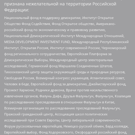
признана нежелательной на территории Российской
Федерации:
Национальный фонд в поддержку демократии, Институт Открытое
Общество Фонд Содействия, Фонд Открытое общество, Американо-
российский фонд по экономическому и правовому развитию,
Национальный Демократический Институт Международных Отношений,
MEDIA DEVELOPMENT INVESTMENT FUND, Международный Республиканский
Институт, Открытая Россия, Институт современной России, Черноморский
фонд регионального сотрудничества, Европейская Платформа за
Демократические Выборы, Международный центр электоральных
исследований, Германский фонд Маршалла Соединенных Штатов,
Тихоокеанский центр защиты окружающей среды и природных ресурсов,
Свободная Россия, Всемирный конгресс украинцев, Атлантический совет,
Человек в беде, Европейский фонд за демократию, Джеймстаунский фонд,
Прожект Хармони, Родники дракона, Врачи против насильственного
извлечения органов, Фалунь Дафа, Друзья Фалуньгун, Фалуньгун, Коалиция
по расследованию преследования в отношении Фалуньгун в Китае,
Всемирная организация по расследованию преследований Фалуньгун,
Пражский гражданский центр, Ассоциация школ политических
исследований при Совете Европы, Центр либеральной современности,
Форум русскоязычных европейцев, Немецко-русский обмен, Бард колледж,
Европейский выбор, Фонд Ходорковского, Оксфордский российский фонд,