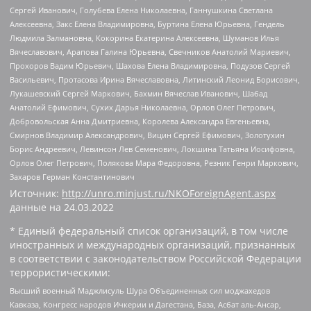
Сергей Иванович, Голубева Елена Николаевна, Ганнушкина Светлана
Алексеевна, Закс Елена Владимировна, Буртина Елена Юрьевна, Гендель
Людмила Залмановна, Кокорина Екатерина Алексеевна, Шуманов Илья
Вячеславович, Арапова Галина Юрьевна, Свечников Анатолий Мариевич,
Прохоров Вадим Юрьевич, Шахова Елена Владимировна, Подузов Сергей
Васильевич, Протасова Ирина Вячеславовна, Литинский Леонид Борисович,
Лукашевский Сергей Маркович, Бахмин Вячеслав Иванович, Шабад
Анатолий Ефимович, Сухих Дарья Николаевна, Орлов Олег Петрович,
Добровольская Анна Дмитриевна, Королева Александра Евгеньевна,
Смирнов Владимир Александрович, Вицин Сергей Ефимович, Золотухин
Борис Андреевич, Левинсон Лев Семенович, Локшина Татьяна Иосифовна,
Орлов Олег Петрович, Полякова Мара Федоровна, Резник Генри Маркович,
Захаров Герман Константинович
Источник:
http://unro.minjust.ru/NKOForeignAgent.aspx
данные на
24.03.2022
* Единый федеральный список организаций, в том числе
иностранных и международных организаций, признанных
в соответствии с законодательством Российской Федерации
террористическими:
Высший военный Маджлисуль Шура Объединенных сил моджахедов
Кавказа, Конгресс народов Ичкерии и Дагестана, База, Асбат аль-Ансар,