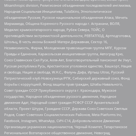
Misanthropic division, Религиозное объединение последователей инглиизма,
Народная Социальная Инициатива, TulaSkins, Этнополитическое
объединение Русские, Русское национальное объединение Атака, Мечеть
Мирмамеда, Община Коренного Русского народа г. Астрахани, ВОЛЯ,
Меджлис крымскотатарского народа, Рубеж Севера, ТОЙС, О
противодействии экстремистской деятельности, РЕВТАТПОД, Артподготовка,
Штольц, В честь иконы Божией Матери Державная, Сектор 16,
Независимость, Фирма, Молодежная правозащитная группа МПГ, Курсом
Правды и Единения, Каракольская инициативная группа, Автоград Крю,
Союз Славянских Сил Руси, Алля-Аят, Благотворительный пансионат Ак Умут,
Русская республика Русь, Арестантское уголовное единство, Башкорт, Нация
и свобода, Нация и свобода, W.H.С., Фалунь Дафа, Иртыш Ultras, Русский
Патриотический клуб-Новокузнецк/РПК, Сибирский державный союз, Фонд
борьбы с коррупцией, Фонд защиты прав граждан, Штабы Навального,
Совет граждан СССР Прикубанского округа г. Краснодара, Мужское
государство, Народное объединение русского движения, Народное
движение Адат, Народный совет граждан РСФСР СССР Архангельской
области, Проект Штурм, Граждане СССР, Держава Союз Советских Светлых
Родов, Совет Советских Социалистических Районов, Meta Platforms Inc,
Facebook, Instagram, WhatsApp, СИЧ-С14, Добровольческое Движение
Организации украинских националистов, Черный Комитет, Татарстанское
Региональное Всетатарское общественное движение, Невоград,