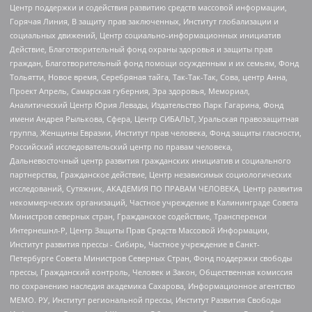
Центр поддержки и содействия развитию средств массовой информации,
Горячая Линия, В защиту прав заключенных, Институт глобализации и
социальных движений, Центр социально-информационных инициатив
Действие, Благотворительный фонд охраны здоровья и защиты прав
граждан, Благотворительный фонд помощи осужденным и их семьям, Фонд
Тольятти, Новое время, Серебряная тайга, Так-Так-Так, Сова, центр Анна,
Проект Апрель, Самарская губерния, Эра здоровья, Мемориал,
Аналитический Центр Юрия Левады, Издательство Парк Гагарина, Фонд
имени Андрея Рылькова, Сфера, Центр СИБАЛЬТ, Уральская правозащитная
группа, Женщины Евразии, Институт прав человека, Фонд защиты гласности,
Российский исследовательский центр по правам человека,
Дальневосточный центр развития гражданских инициатив и социального
партнерства, Гражданское действие, Центр независимых социологических
исследований, Сутяжник, АКАДЕМИЯ ПО ПРАВАМ ЧЕЛОВЕКА, Центр развития
некоммерческих организаций, Частное учреждение в Калининграде Совета
Министров северных стран, Гражданское содействие, Трансперенси
Интернешнл-Р, Центр Защиты Прав Средств Массовой Информации,
Институт развития прессы - Сибирь, Частное учреждение в Санкт-
Петербурге Совета Министров Северных Стран, Фонд поддержки свободы
прессы, Гражданский контроль, Человек и Закон, Общественная комиссия
по сохранению наследия академика Сахарова, Информационное агентство
МЕМО. РУ, Институт региональной прессы, Институт Развития Свободы