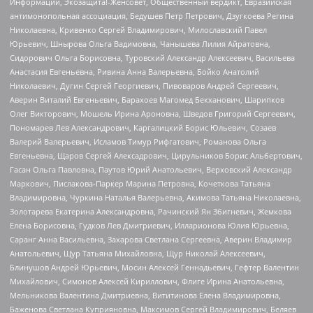
Информации, Экозащита!-Женсовет, Общественный вердикт, Евразийская
антимонопольная ассоциация, Бедушев Петр Петрович, Дзугкоева Регина
Николаевна, Кривенко Сергей Владимирович, Милославский Павел
Юрьевич, Шнырова Ольга Вадимовна, Чанышева Лилия Айратовна,
Сидорович Ольга Борисовна, Туровский Александр Алексеевич, Васильева
Анастасия Евгеньевна, Ривина Анна Валерьевна, Бойко Анатолий
Николаевич, Дугин Сергей Георгиевич, Пивоваров Андрей Сергеевич,
Аверин Виталий Евгеньевич, Барахоев Магомед Бекханович, Шарипков
Олег Викторович, Мошель Ирина Ароновна, Шведов Григорий Сергеевич,
Пономарев Лев Александрович, Каргалицкий Борис Юльевич, Созаев
Валерий Валерьевич, Исламов Тимур Рифгатович, Романова Ольга
Евгеньевна, Щаров Сергей Алексадрович, Цирульников Борис Альбертович,
Гасан Ольга Павловна, Паутов Юрий Анатольевич, Верховский Александр
Маркович, Пислакова-Паркер Марина Петровна, Кочеткова Татьяна
Владимировна, Чуркина Наталья Валерьевна, Акимова Татьяна Николаевна,
Золотарева Екатерина Александровна, Рачинский Ян Збигневич, Жемкова
Елена Борисовна, Гудков Лев Дмитриевич, Илларионова Юлия Юрьевна,
Саранг Анна Васильевна, Захарова Светлана Сергеевна, Аверин Владимир
Анатольевич, Щур Татьяна Михайловна, Щур Николай Алексеевич,
Блинушов Андрей Юрьевич, Мосин Алексей Геннадьевич, Гефтер Валентин
Михайлович, Симонов Алексей Кириллович, Флиге Ирина Анатольевна,
Мельникова Валентина Дмитриевна, Вититинова Елена Владимировна,
Баженова Светлана Куприяновна, Максимов Сергей Владимирович, Беляев