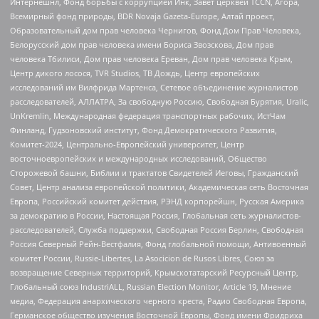
Интернешнл, Фонд борьбы с коррупцией Инк, Завет церквей TCCN, Агора,
Всемирный фонд природы, BDR Novaja Gazeta-Europe, Алтай проект,
Образовательный дом прав человека Чернигов, Фонд Дом Прав Человека,
Белорусский дом прав человека имени Бориса Звозскова, Дом прав
человека Тбилиси, Дом прав человека Ереван, Дом прав человека Крым,
Центр дикого лосося, TVR Studios, ТВ Дождь, Центр европейских
исследований им Вилфрида Мартенса, Сетевое объединение журналистов
расследователей, АЛЛАТРА, За свободную Россию, Свободная Бурятия, Uralic,
UnKremlin, Международная федерация транспортных рабочих, ИстЧам
Финланд, Гудзоновский институт, Фонд Демократического Развития,
Комитет-2024, Центрально-Европейский университет, Центр
восточноевропейских и международных исследований, Общество
Сторожевой башни, Библии и трактатов Свидетелей Иеговы, Гражданский
Совет, Центр анализа европейской политики, Академическая сеть Восточная
Европа, Российский комитет действия, РЭНД корпорейшн, Русская Америка
за демократию в России, Настоящая Россия, Глобальная сеть журналистов-
расследователей, Служба поддержки, Свободная Россия Берлин, Свободная
Россия Северный Рейн-Вестфалия, Фонд глобальной помощи, Антивоенный
комитет России, Russie-Libertes, La Asocicion de Rusos Libres, Союз за
возвращение Северных территорий, Крымскотатарский Ресурсный Центр,
Глобальный союз IndustriALL, Russian Election Monitor, Article 19, Мнение
медиа, Федерация анархического черного креста, Радио Свободная Европа,
Германское общество изучения Восточной Европы, Фонд имени Фридриха