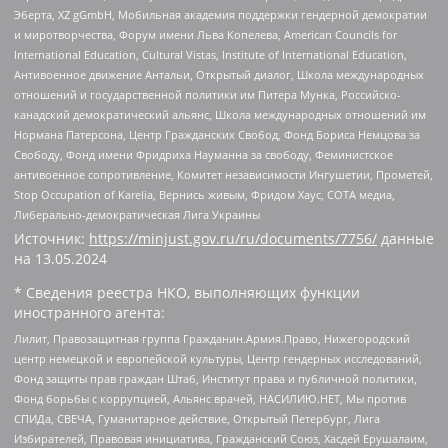
Эберта, XZ gGmbH, Мобильная академия поддержки гендерной демократии
и миротворчества, Форум имени Льва Копелева, American Councils for
International Education, Cultural Vistas, Institute of International Education,
Антивоенное движение Антальи, Открытый диалог, Школа международных
отношений и государственной политики им Питера Мунка, Российско-
канадский демократический альянс, Школа международных отношений им
Нормана Патерсона, Центр Гражданских Свобод, Фонд Бориса Немцова за
Свободу, Фонд имени Фридриха Науманна за свободу, Феминистское
антивоенное сопротивление, Комитет независимости Ингушетии, Прометей,
Stop Occupation of Karelia, Вернись живым, Фридом Хаус, СОТА медиа,
Либерально-демократическая Лига Украины
Источник:
https://minjust.gov.ru/ru/documents/7756/
данные
на
13.05.2024
* Сведения реестра НКО, выполняющих функции
иностранного агента:
Лилит, Правозащитная группа Гражданин.Армия.Право, Нижегородский
центр немецкой и европейской культуры, Центр гендерных исследований,
Фонд защиты прав граждан Штаб, Институт права и публичной политики,
Фонд борьбы с коррупцией, Альянс врачей, НАСИЛИЮ.НЕТ, Мы против
СПИДа, СВЕЧА, Гуманитарное действие, Открытый Петербург, Лига
Избирателей, Правовая инициатива, Гражданский Союз, Хасдей Ерушалаим,