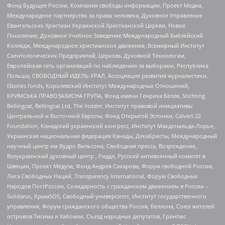
Фонд Будущее России, Компания свободы информации, Проект Медиа,
Международное партнерство за права человека, Духовное Управление
Евангельских Христиан Украинской Христианской Церкви, Новое
Поколение, Духовное Учебное Заведение Международный Библейский
Колледж, Международное христианское движение, Всемирный Институт
Саентологических Предприятий, Церковь Духовной Технологии,
Европейская сеть организаций по наблюдению за выборами, Республика
Польша, СВОБОДНЫЙ ИДЕЛЬ-УРАЛ, Ассоциация развития журналистики,
IStories fonds, Королевский Институт Международных Отношений,
КРИМСЬКА ПРАВОЗАХИСНА ГРУПА, Фонд имени Генриха Бёлля, Stichting
Bellingcat, Bellingcat Ltd, The Insider, Институт правовой инициативы
Центральной и Восточной Европы, Фонд Открытой Эстонии, Calvert 22
Foundation, Канадский украинский конгресс, Институт Макдональда-Лорье,
Украинская национальная федерация Канады, Декабристы, Международный
научный центр им Вудро Вильсона, Свободная пресса, Возрождение,
Всеукраинский духовный центр , Риддл, Русский антивоенный комитет в
Швеции, Проект Медуза, Фонд Андрея Сахарова, Форум свободной России,
Лига Свободных Наций, Transparеncy International, Форум Свободных
Народов ПостРоссии, Солидарность с гражданским движением в России –
Solidarus, КрымSOS, Свободный университет, Институт государственного
управления, Форум гражданского общества Россия, Беллона, Союз жителей
островов Тисима и Хабомаи, Съезд народных депутатов, Гринпис