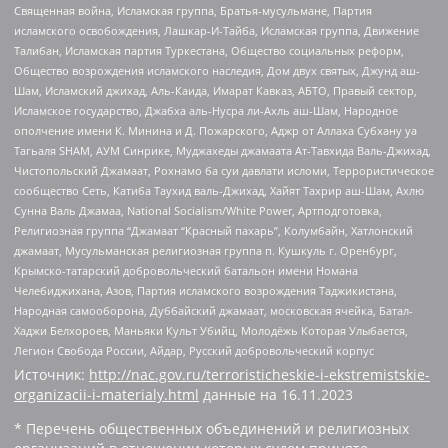
Священная война, Исламская группа, Братья-мусульмане, Партия
исламского освобождения, Лашкар-И-Тайба, Исламская группа, Движение
Талибан, Исламская партия Туркестана, Общество социальных реформ,
Общество возрождения исламского наследия, Дом двух святых, Джунд аш-
Шам, Исламский джихад, Аль-Каида, Имарат Кавказ, АБТО, Правый сектор,
Исламское государство, Джабха аль-Нусра ли-Ахль аш-Шам, Народное
ополчение имени К. Минина и Д. Пожарского, Аджр от Аллаха Субхану уа
Тагьаля SHAM, АУМ Синрике, Муджахеды джамаата Ат-Тавхида Валь-Джихад,
Чистопольский Джамаат, Рохнамо ба суи давлати исломи, Террористическое
сообщество Сеть, Катиба Таухид валь-Джихад, Хайят Тахрир аш-Шам, Ахлю
Сунна Валь Джамаа, National Socialism/White Power, Артподготовка,
Религиозная группа “Джамаат “Красный пахарь”, Колумбайн, Хатлонский
джамаат, Мусульманская религиозная группа п. Кушкуль г. Оренбург,
Крымско-татарский добровольческий батальон имени Номана
Челебиджихана, Азов, Партия исламского возрождения Таджикистана,
Народная самооборона, Дуббайский джамаат, московская ячейка, Батал-
Хаджи Белхороев, Маньяки Культ Убийц, Молодёжь Которая Улыбается,
Легион Свобода России, Айдар, Русский добровольческий корпус
Источник:
http://nac.gov.ru/terroristicheskie-i-ekstremistskie-
organizacii-i-materialy.html
данные на
16.11.2023
* Перечень общественных объединений и религиозных