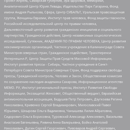
Проект Апрель, Самарская губерния, Эра здоровья, Мемориал,
Аналитический Центр Юрия Левады, Издательство Парк Гагарина, Фонд
имени Андрея Рылькова, Сфера, Центр СИБАЛЬТ, Уральская правозащитная
группа, Женщины Евразии, Институт прав человека, Фонд защиты гласности,
Российский исследовательский центр по правам человека,
Дальневосточный центр развития гражданских инициатив и социального
партнерства, Гражданское действие, Центр независимых социологических
исследований, Сутяжник, АКАДЕМИЯ ПО ПРАВАМ ЧЕЛОВЕКА, Центр развития
некоммерческих организаций, Частное учреждение в Калининграде Совета
Министров северных стран, Гражданское содействие, Трансперенси
Интернешнл-Р, Центр Защиты Прав Средств Массовой Информации,
Институт развития прессы - Сибирь, Частное учреждение в Санкт-
Петербурге Совета Министров Северных Стран, Фонд поддержки свободы
прессы, Гражданский контроль, Человек и Закон, Общественная комиссия
по сохранению наследия академика Сахарова, Информационное агентство
МЕМО. РУ, Институт региональной прессы, Институт Развития Свободы
Информации, Экозащита!-Женсовет, Общественный вердикт, Евразийская
антимонопольная ассоциация, Бедушев Петр Петрович, Дзугкоева Регина
Николаевна, Кривенко Сергей Владимирович, Милославский Павел
Юрьевич, Шнырова Ольга Вадимовна, Чанышева Лилия Айратовна,
Сидорович Ольга Борисовна, Туровский Александр Алексеевич, Васильева
Анастасия Евгеньевна, Ривина Анна Валерьевна, Бойко Анатолий
Николаевич, Дугин Сергей Георгиевич, Пивоваров Андрей Сергеевич,