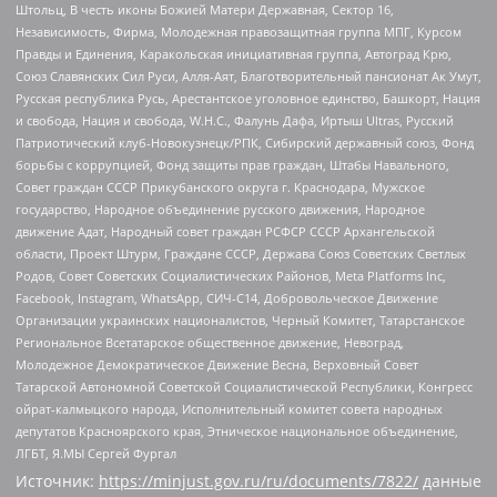
Штольц, В честь иконы Божией Матери Державная, Сектор 16,
Независимость, Фирма, Молодежная правозащитная группа МПГ, Курсом
Правды и Единения, Каракольская инициативная группа, Автоград Крю,
Союз Славянских Сил Руси, Алля-Аят, Благотворительный пансионат Ак Умут,
Русская республика Русь, Арестантское уголовное единство, Башкорт, Нация
и свобода, Нация и свобода, W.H.С., Фалунь Дафа, Иртыш Ultras, Русский
Патриотический клуб-Новокузнецк/РПК, Сибирский державный союз, Фонд
борьбы с коррупцией, Фонд защиты прав граждан, Штабы Навального,
Совет граждан СССР Прикубанского округа г. Краснодара, Мужское
государство, Народное объединение русского движения, Народное
движение Адат, Народный совет граждан РСФСР СССР Архангельской
области, Проект Штурм, Граждане СССР, Держава Союз Советских Светлых
Родов, Совет Советских Социалистических Районов, Meta Platforms Inc,
Facebook, Instagram, WhatsApp, СИЧ-С14, Добровольческое Движение
Организации украинских националистов, Черный Комитет, Татарстанское
Региональное Всетатарское общественное движение, Невоград,
Молодежное Демократическое Движение Весна, Верховный Совет
Татарской Автономной Советской Социалистической Республики, Конгресс
ойрат-калмыцкого народа, Исполнительный комитет совета народных
депутатов Красноярского края, Этническое национальное объединение,
ЛГБТ, Я.МЫ Сергей Фургал
Источник:
https://minjust.gov.ru/ru/documents/7822/
данные