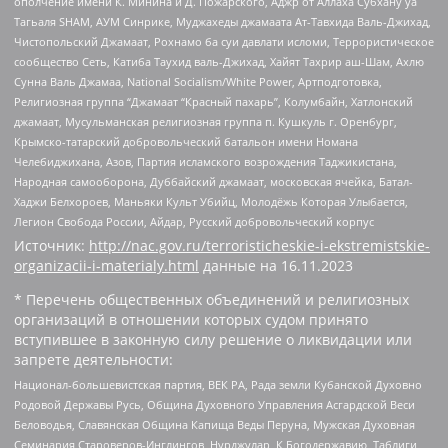
ополчение имени К. Минина и Д. Пожарского, Аджр от Аллаха Субхану уа
Тагьаля SHAM, АУМ Синрике, Муджахеды джамаата Ат-Тавхида Валь-Джихад,
Чистопольский Джамаат, Рохнамо ба суи давлати исломи, Террористическое
сообщество Сеть, Катиба Таухид валь-Джихад, Хайят Тахрир аш-Шам, Ахлю
Сунна Валь Джамаа, National Socialism/White Power, Артподготовка,
Религиозная группа “Джамаат “Красный пахарь”, Колумбайн, Хатлонский
джамаат, Мусульманская религиозная группа п. Кушкуль г. Оренбург,
Крымско-татарский добровольческий батальон имени Номана
Челебиджихана, Азов, Партия исламского возрождения Таджикистана,
Народная самооборона, Дуббайский джамаат, московская ячейка, Батал-
Хаджи Белхороев, Маньяки Культ Убийц, Молодёжь Которая Улыбается,
Легион Свобода России, Айдар, Русский добровольческий корпус
Источник:
http://nac.gov.ru/terroristicheskie-i-ekstremistskie-
organizacii-i-materialy.html
данные на
16.11.2023
* Перечень общественных объединений и религиозных
организаций в отношении которых судом принято
вступившее в законную силу решение о ликвидации или
запрете деятельности:
Национал-большевистская партия, ВЕК РА, Рада земли Кубанской Духовно
Родовой Державы Русь, Община Духовного Управления Асгардской Веси
Беловодья, Славянская Община Капища Веды Перуна, Мужская Духовная
Семинария Староверов-Инглингов, Нурджулар, К Богодержавию, Таблиги