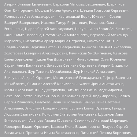
Аверин Виталий Евгеньевич, Барахоев Магомед Бекханович, Шарипков
Олег Викторович, Мошель Ирина Ароновна, Шведов Григорий Сергеевич,
Пономарев Лев Александрович, Каргалицкий Борис Юльевич, Созаев
Валерий Валерьевич, Исламов Тимур Рифгатович, Романова Ольга
Евгеньевна, Щаров Сергей Алексадрович, Цирульников Борис Альбертович,
Гасан Ольга Павловна, Паутов Юрий Анатольевич, Верховский Александр
Маркович, Пислакова-Паркер Марина Петровна, Кочеткова Татьяна
Владимировна, Чуркина Наталья Валерьевна, Акимова Татьяна Николаевна,
Золотарева Екатерина Александровна, Рачинский Ян Збигневич, Жемкова
Елена Борисовна, Гудков Лев Дмитриевич, Илларионова Юлия Юрьевна,
Саранг Анна Васильевна, Захарова Светлана Сергеевна, Аверин Владимир
Анатольевич, Щур Татьяна Михайловна, Щур Николай Алексеевич,
Блинушов Андрей Юрьевич, Мосин Алексей Геннадьевич, Гефтер Валентин
Михайлович, Симонов Алексей Кириллович, Флиге Ирина Анатольевна,
Мельникова Валентина Дмитриевна, Вититинова Елена Владимировна,
Баженова Светлана Куприяновна, Максимов Сергей Владимирович, Беляев
Сергей Иванович, Голубева Елена Николаевна, Ганнушкина Светлана
Алексеевна, Закс Елена Владимировна, Буртина Елена Юрьевна, Гендель
Людмила Залмановна, Кокорина Екатерина Алексеевна, Шуманов Илья
Вячеславович, Арапова Галина Юрьевна, Свечников Анатолий Мариевич,
Прохоров Вадим Юрьевич, Шахова Елена Владимировна, Подузов Сергей
Васильевич, Протасова Ирина Вячеславовна, Литинский Леонид Борисович,