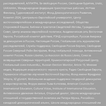
расследователей, АЛЛАТРА, За свободную Россию, Свободная Бурятия, Uralic,
UnKremlin, Международная федерация транспортных рабочих, ИстЧам
Финланд, Гудзоновский институт, Фонд Демократического Развития,
Комитет-2024, Центрально-Европейский университет, Центр
восточноевропейских и международных исследований, Общество
Сторожевой башни, Библии и трактатов Свидетелей Иеговы, Гражданский
Совет, Центр анализа европейской политики, Академическая сеть Восточная
Европа, Российский комитет действия, РЭНД корпорейшн, Русская Америка
за демократию в России, Настоящая Россия, Глобальная сеть журналистов-
расследователей, Служба поддержки, Свободная Россия Берлин, Свободная
Россия Северный Рейн-Вестфалия, Фонд глобальной помощи, Антивоенный
комитет России, Russie-Libertes, La Asocicion de Rusos Libres, Союз за
возвращение Северных территорий, Крымскотатарский Ресурсный Центр,
Глобальный союз IndustriALL, Russian Election Monitor, Article 19, Мнение
медиа, Федерация анархического черного креста, Радио Свободная Европа,
Германское общество изучения Восточной Европы, Фонд имени Фридриха
Эберта, XZ gGmbH, Мобильная академия поддержки гендерной демократии
и миротворчества, Форум имени Льва Копелева, American Councils for
International Education, Cultural Vistas, Institute of International Education,
Антивоенное движение Антальи, Открытый диалог, Школа международных
отношений и государственной политики им Питера Мунка, Российско-
канадский демократический альянс, Школа международных отношений им