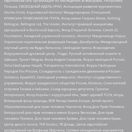
Европейская сеть организаций по наблюдению за выборами, Республика
Польша, СВОБОДНЫЙ ИДЕЛЬ-УРАЛ, Ассоциация развития журналистики,
IStories fonds, Королевский Институт Международных Отношений,
КРИМСЬКА ПРАВОЗАХИСНА ГРУПА, Фонд имени Генриха Бёлля, Stichting
Bellingcat, Bellingcat Ltd, The Insider, Институт правовой инициативы
Центральной и Восточной Европы, Фонд Открытой Эстонии, Calvert 22
Foundation, Канадский украинский конгресс, Институт Макдональда-Лорье,
Украинская национальная федерация Канады, Декабристы, Международный
научный центр им Вудро Вильсона, Свободная пресса, Возрождение,
Всеукраинский духовный центр , Риддл, Русский антивоенный комитет в
Швеции, Проект Медуза, Фонд Андрея Сахарова, Форум свободной России,
Лига Свободных Наций, Transparеncy International, Форум Свободных
Народов ПостРоссии, Солидарность с гражданским движением в России –
Solidarus, КрымSOS, Свободный университет, Институт государственного
управления, Форум гражданского общества Россия, Беллона, Союз жителей
островов Тисима и Хабомаи, Съезд народных депутатов, Гринпис
Интернешнл, Фонд борьбы с коррупцией Инк, Завет церквей TCCN, Агора,
Всемирный фонд природы, BDR Novaja Gazeta-Europe, Алтай проект,
Образовательный дом прав человека Чернигов, Фонд Дом Прав Человека,
Белорусский дом прав человека имени Бориса Звозскова, Дом прав
человека Тбилиси, Дом прав человека Ереван, Дом прав человека Крым,
Центр дикого лосося, TVR Studios, ТВ Дождь, Центр европейских
исследований им Вилфрида Мартенса, Сетевое объединение журналистов