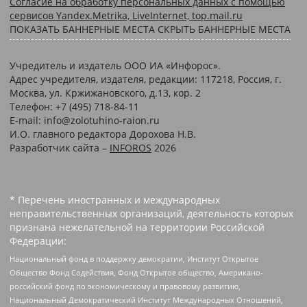
Согласие на обработку персональных данных с помощью
сервисов Yandex.Metrika, LiveInternet, top.mail.ru
ПОКАЗАТЬ БАННЕРНЫЕ МЕСТА
СКРЫТЬ БАННЕРНЫЕ МЕСТА
Учредитель и издатель ООО ИА «Инфорос».
Адрес учредителя, издателя, редакции: 117218, Россия, г.
Москва, ул. Кржижановского, д.13, кор. 2
Телефон: +7 (495) 718-84-11
E-mail: info@zolotuhino-raion.ru
И.О. главного редактора Дорохова Н.В.
Разработчик сайта –
INFOROS
2026
* Перечень иностранных и международных
неправительственных организаций, деятельность которых
признана нежелательной на территории Российской
Федерации:
Национальный фонд в поддержку демократии, Институт Открытое
Общество Фонд Содействия, Фонд Открытое общество, Американо-
российский фонд по экономическому и правовому развитию,
Национальный Демократический Институт Международных Отношений,