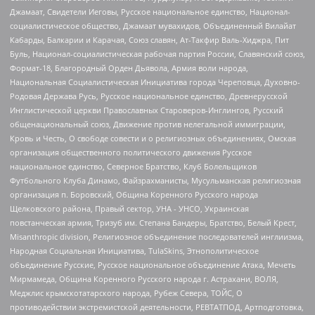
Джамаат, Свидетели Иеговы, Русское национальное единство, Национал-
социалистическое общество, Джамаат мувахидов, Объединенный Вилайат
Кабарды, Балкарии и Карачая, Союз славян, Ат-Такфир Валь-Хиджра, Пит
Буль, Национал-социалистическая рабочая партия России, Славянский союз,
Формат-18, Благородный Орден Дьявола, Армия воли народа,
Национальная Социалистическая Инициатива города Череповца, Духовно-
Родовая Держава Русь, Русское национальное единство, Древнерусской
Инглистической церкви Православных Староверов-Инглингов, Русский
общенациональный союз, Движение против нелегальной иммиграции,
Кровь и Честь, О свободе совести и о религиозных объединениях, Омская
организация общественного политического движения Русское
национальное единство, Северное Братство, Клуб Болельщиков
Футбольного Клуба Динамо, Файзрахманисты, Мусульманская религиозная
организация п. Боровский, Община Коренного Русского народа
Щелковского района, Правый сектор, УНА - УНСО, Украинская
повстанческая армия, Тризуб им. Степана Бандеры, Братство, Белый Крест,
Misanthropic division, Религиозное объединение последователей инглиизма,
Народная Социальная Инициатива, TulaSkins, Этнополитическое
объединение Русские, Русское национальное объединение Атака, Мечеть
Мирмамеда, Община Коренного Русского народа г. Астрахани, ВОЛЯ,
Меджлис крымскотатарского народа, Рубеж Севера, ТОЙС, О
противодействии экстремистской деятельности, РЕВТАТПОД, Артподготовка,