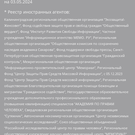
на
03.05.2024
* Реестр иностранных агентов:
Калининградская региональная общественная организация "Экозащита!-Женсовет", Фонд содействия защите прав и свобод граждан "Общественный вердикт", Фонд "Институт Развития Свободы Информации", Частное учреждение "Информационное агентство МЕМО. РУ", Региональная общественная организация "Общественная комиссия по сохранению наследия академика Сахарова", Фонд поддержки свободы прессы, Санкт-Петербургская общественная правозащитная организация "Гражданский контроль", Межрегиональная общественная организация "Информационно-просветительский центр "Мемориал", Региональный Фонд "Центр Защиты Прав Средств Массовой Информации", с 05.12.2023 Фонд "Центр Защиты Прав Средств массовой информации", Региональная общественная благотворительная организация помощи беженцам и мигрантам "Гражданское содействие", Негосударственное образовательное учреждение дополнительного профессионального образования (повышение квалификации) специалистов "АКАДЕМИЯ ПО ПРАВАМ ЧЕЛОВЕКА", Свердловская региональная общественная организация "Сутяжник", Автономная некоммерческая организация "Центр независимых социологических исследований", Союз общественных объединений "Российский исследовательский центр по правам человека", Региональное общественное учреждение научно-информационный центр "МЕМОРИАЛ", Некоммерческая организация "Фонд защиты гласности", Автономная некоммерческая организация "Институт прав человека", Городская общественная организация "Екатеринбургское общество "МЕМОРИАЛ", Городская общественная организация "Рязанское историко-просветительское и правозащитное общество "Мемориал" (Рязанский Мемориал), Челябинский региональный орган общественной самодеятельности – женское общественное объединение "Женщины Евразии", Челябинский региональный орган общественной самодеятельности "Уральская правозащитная группа", Фонд содействия защите здоровья и социальной справедливости имени Андрея Рылькова, Автономная Некоммерческая Организация "Аналитический Центр Юрия Левады", Автономная некоммерческая организация социальной поддержки населения "Проект Апрель", Региональная общественная организация помощи женщинам и детям, находящимся в кризисной ситуации "Информационно-методический центр "Анна", Фонд содействия развитию массовых коммуникаций и правовому просвещению "Так-так-Так", Фонд содействия устойчивому развитию "Серебряная тайга", Свердловский региональный общественный фонд социальных проектов "Новое время", "Idel.Реалии", Кавказ.Реалии, Крым.Реалии, Телеканал Настоящее Время, Татаро-башкирская служба Радио Свобода (Azatliq Radiosi), Радио Свободная Европа/Радио Свобода (PCE/PC), "Сибирь.Реалии", "Фактограф", Благотворительный фонд помощи осужденным и их семьям, Автономная некоммерческая организация "Институт глобализации и социальных движений", Фонд "В защиту прав заключенных", Частное учреждение "Центр поддержки и содействия развитию средств массовой информации", Пензенский региональный общественный благотворительный фонд "Гражданский союз", "Север.Реалии", Некоммерческая организация Фонд "Правовая инициатива", Общество с ограниченной ответственностью "Радио Свободная Европа/Радио Свобода", Чешское информационное агентство "MEDIUM-ORIENT", Красноярская региональная общественная организация "Мы против СПИДа", Камалягин Денис Николаевич, Маркелов Сергей Евгеньевич, Пономарев Лев Александрович, Савицкая Людмила Алексеевна, Автономная некоммерческая организация "Центр по работе с проблемой насилия "НАСИЛИЮ.НЕТ", Межрегиональный профессиональный союз работников здравоохранения "Альянс врачей", Юридическое лицо, зарегистрированное в Латвийской Республике, SIA "Medusa Project" (регистрационный номер 40103797863, дата регистрации 10.06.2014), Некоммерческая организация "Фонд по борьбе с коррупцией", Автономная некоммерческая организация "Институт права и публичной политики", Баданин Роман Сергеевич, Гликин Максим Александрович, Железнова Мария Михайловна, Лукьянова Юлия Сергеевна, Маетная Елизавета Витальевна, Маняхин Петр Борисович, Чуракова Ольга Владимировна, Ярош Юлия Петровна, Юридическое лицо "The Insider SIA", зарегистрированное в Риге, Латвийская Республика (дата регистрации 26.06.2015), являющееся администратором доменного имени интернет-издания "The Insider SIA", https://theins.ru, Постернак Алексей Евгеньевич, Рубин Михаил Аркадьевич, Анин Роман Александрович, Юридическое лицо Istories fonds, зарегистрированное в Латвийской Республике (регистрационный номер 50008295751, дата регистрации 24.02.2020), Великовский Дмитрий Александрович, Долинина Ирина Николаевна, Мароховская Алеся Алексеевна, Шлейнов Роман Юрьевич, Шмагун Олеся Валентиновна, Общество с ограниченной ответственностью "Альтаир 2021", Общество с ограниченной ответственностью "Вега 2021", Общество с ограниченной ответственностью "Главный редактор 2021", Общество с ограниченной ответственностью "Ромашки монолит", Важенков Артем Валерьевич, Ивановская областная общественная организация "Центр гендерных исследований", Гурман Юрий Альбертович, Медиапроект "ОВД-Инфо", Егоров Владимир Владимирович, Жилинский Владимир Александрович, Общество с ограниченной ответственностью "ЗП", Иванова София Юрьевна, Карезина Инна Павловна, Кильтау Екатерина Викторовна, Петров Алексей Викторович, Пискунов Сергей Евгеньевич, Смирнов Сергей Сергеевич, Тихонов Михаил Сергеевич, Общество с ограниченной ответственностью "ЖУРНАЛИСТ-ИНОСТРАННЫЙ АГЕНТ", Арапова Галина Юрьевна, Вольтская Татьяна Анатольевна, Американская компания "Mason G.E.S. Anonymous Foundation" (США), являющаяся владельцем интернет-издания https://mnews.world/, Компания "Stichting Bellingcat", зарегистрированная в Нидерландах (дата регистрации 11.07.2018), Захаров Андрей Вячеславович, Клепиковская Екатерина Дмитриевна, Общество с ограниченной ответственностью "МЕМО", Перл Роман Александрович, Симонов Евгений Алексеевич, Соловьева Елена Анатольевна, Сотников Даниил Владимирович, Сурначева Елизавета Дмитриевна, Автономная некоммерческая организация по защите прав человека и информированию населения "Якутия – Наше Мнение", Общество с ограниченной ответственностью "Москоу диджитал медиа", с 26.01.2023 Общество с ограниченной ответственностью "Чайка Белые сады", Ветошкина Валерия Валерьевна, Заговора Максим Александрович, Межрегиональное общественное движение "Российская ЛГБТ - сеть", Оленичев Максим Владимирович, Павлов Иван Юрьевич, Скворцова Елена Сергеевна, Общество с ограниченной ответственностью "Как бы инагент", Кочетков Игорь Викторович, Общество с ограниченной ответственностью "Честные выборы", Еланчик Олег Александрович, Общество с ограниченной ответственностью "Нобелевский призыв", Гималова Регина Эмилевна, Григорьев Андрей Валерьевич, Григорьева Алина Александровна, Ассоциация по содействию защите прав призывников, альтернативнослужащих и военнослужащих "Правозащитная группа "Гражданин.Армия.Право", Хисамова Регина Фаритовна, Автономная некоммерческая организация по реализации социально-правовых программ "Лилит", Дальневосточное общественное движение "Маяк", Санкт-Петербургская ЛГБТ-инициативная группа "Выход", Инициативная группа ЛГБТ+ "Реверс", Алексеев Андрей Викторович, Бекбулатова Таисия Львовна, Беляев Иван Михайлович, Владыкина Елена Сергеевна, Гельман Марат Александрович, Никульшина Вероника Юрьевна, Толоконникова Надежда Андреевна, Шендерович Виктор Анатольевич, Общество с ограниченной ответственностью "Данное сообщение", Общество с ограниченной ответственностью Издательский дом "Новая глава", Айнбиндер Александра Александровна, Московский комьюнити-центр для ЛГБТ+инициатив, Благотворительный фонд развития филантропии, Deutsche Welle (Германия, Kurt-Schumacher-Strasse 3, 53113 Bonn), Борзунова Мария Михайловна, Воробьев Виктор Викторович, Голубева Анна Львовна, Константинова Алла Михайловна, Малкова Ирина Владимировна, Мурадов Мурад Абдулгалимович, Осетинская Елизавета Николаевна, Понасенков Евгений Николаевич, Ганапольский Матвей Юрьевич, Киселев Евгений Алексеевич, Борухович Ирина Григорьевна, Дремин Иван Тимофеевич, Дубровский Дмитрий Викторович, Красноярская региональная общественная организация поддержки и развития альтернативных образовательных технологий и межкультурных коммуникаций "ИНТЕРРА", Маяковская Екатерина Алексеевна, Фейгин Марк Захарович, Филимонов Андрей Викторович, Дзугкоева Регина Николаевна, Доброхотов Роман Александрович, Дудь Юрий Александрович, Елкин Сергей Владимирович, Кругликов Кирилл Игоревич, Сабунаева Мария Леонидовна, Семенов Алексей Владимирович, Шаинян Карен Багратович, Шульман Екатерина Михайловна, Асафьев Артур Валерьевич, Вахштайн Виктор Семенович, Венедиктов Алексей Алексеевич, Лушникова Екатерина Евгеньевна, Волков Леонид Михайлович, Невзоров Александр Глебович, Пархоменко Сергей Борисович, Сироткин Ярослав Николаевич, Кара-Мурза Владимир Владимирович, Баранова Наталья Владимировна, Гозман Леонид Яковлевич, Кагарлицкий Борис Юльевич, Климарев Михаил Валерьевич, Милов Владимир Станиславович, Автономная некоммерческая организация Краснодарский центр современного искусства "Типография", Моргенштерн Алишер Тагирович, Соболь Любовь Эдуардовна, Общество с ограниченной ответственностью "ЛИЗА НОРМ", Каспаров Гарри Кимович, Ходорковский Михаил Борисович, Общество с ограниченной ответственностью "Апрельские тезисы", Данилович Ирина Брониславовна, Кашин Олег Владимирович, Петров Николай Владимирович, Пивоваров Алексей Владимирович, Соколов Михаил Владимирович, Цветкова Юлия Владимировна, Чичваркин Евгений Александрович, Комитет против пыток/Команда против пыток, Общество с ограниченной ответственностью "Первый научный", Общество с ограниченной ответственностью "Вертолет и ко", Белоцерковская Вероника Борисовна, Кац Максим Евгеньевич, Лазарева Татьяна Юрьевна, Шаведдинов Руслан Табризович, Яшин Илья Валерьевич, Общество с ограниченной ответственностью "Иноагент ААВ", Алешковский Дмитрий Петрович, Альбац Евгения Марковна, Быков Дмитрий Львович, Галямина Юлия Евгеньевна, Лойко Сергей Леонидович, Мартынов Кирилл Константинович, Медведев Сергей Александрович, Крашенинников Федор Геннадиевич, Гордеева Катерина Вл