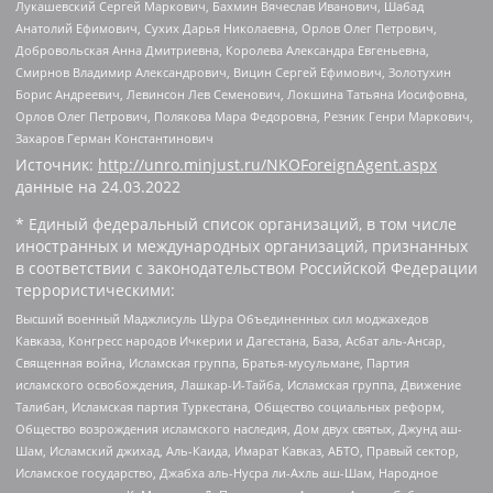
Лукашевский Сергей Маркович, Бахмин Вячеслав Иванович, Шабад
Анатолий Ефимович, Сухих Дарья Николаевна, Орлов Олег Петрович,
Добровольская Анна Дмитриевна, Королева Александра Евгеньевна,
Смирнов Владимир Александрович, Вицин Сергей Ефимович, Золотухин
Борис Андреевич, Левинсон Лев Семенович, Локшина Татьяна Иосифовна,
Орлов Олег Петрович, Полякова Мара Федоровна, Резник Генри Маркович,
Захаров Герман Константинович
Источник:
http://unro.minjust.ru/NKOForeignAgent.aspx
данные на
24.03.2022
* Единый федеральный список организаций, в том числе
иностранных и международных организаций, признанных
в соответствии с законодательством Российской Федерации
террористическими:
Высший военный Маджлисуль Шура Объединенных сил моджахедов
Кавказа, Конгресс народов Ичкерии и Дагестана, База, Асбат аль-Ансар,
Священная война, Исламская группа, Братья-мусульмане, Партия
исламского освобождения, Лашкар-И-Тайба, Исламская группа, Движение
Талибан, Исламская партия Туркестана, Общество социальных реформ,
Общество возрождения исламского наследия, Дом двух святых, Джунд аш-
Шам, Исламский джихад, Аль-Каида, Имарат Кавказ, АБТО, Правый сектор,
Исламское государство, Джабха аль-Нусра ли-Ахль аш-Шам, Народное