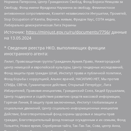
Нормана Патерсона, Центр Гражданских Свобод, Фонд Бориса Немцова за
Свободу, Фонд имени Фридриха Науманна за свободу, Феминистское
антивоенное сопротивление, Комитет независимости Ингушетии, Прометей,
Stop Occupation of Karelia, Вернись живым, Фридом Хаус, СОТА медиа,
Либерально-демократическая Лига Украины
Источник:
https://minjust.gov.ru/ru/documents/7756/
данные
на
13.05.2024
* Сведения реестра НКО, выполняющих функции
иностранного агента:
Лилит, Правозащитная группа Гражданин.Армия.Право, Нижегородский
центр немецкой и европейской культуры, Центр гендерных исследований,
Фонд защиты прав граждан Штаб, Институт права и публичной политики,
Фонд борьбы с коррупцией, Альянс врачей, НАСИЛИЮ.НЕТ, Мы против
СПИДа, СВЕЧА, Гуманитарное действие, Открытый Петербург, Лига
Избирателей, Правовая инициатива, Гражданский Союз, Хасдей Ерушалаим,
Центр поддержки и содействия развитию средств массовой информации,
Горячая Линия, В защиту прав заключенных, Институт глобализации и
социальных движений, Центр социально-информационных инициатив
Действие, Благотворительный фонд охраны здоровья и защиты прав
граждан, Благотворительный фонд помощи осужденным и их семьям, Фонд
Тольятти, Новое время, Серебряная тайга, Так-Так-Так, Сова, центр Анна,