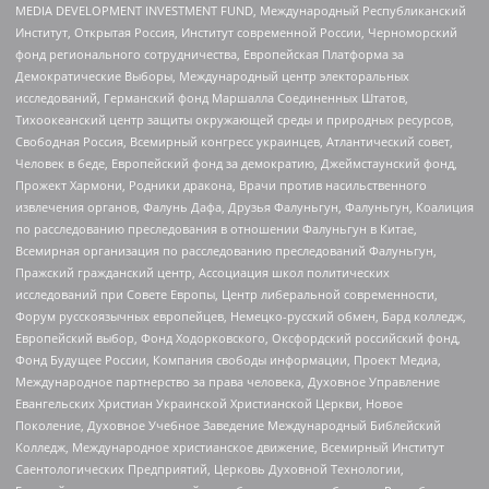
MEDIA DEVELOPMENT INVESTMENT FUND, Международный Республиканский
Институт, Открытая Россия, Институт современной России, Черноморский
фонд регионального сотрудничества, Европейская Платформа за
Демократические Выборы, Международный центр электоральных
исследований, Германский фонд Маршалла Соединенных Штатов,
Тихоокеанский центр защиты окружающей среды и природных ресурсов,
Свободная Россия, Всемирный конгресс украинцев, Атлантический совет,
Человек в беде, Европейский фонд за демократию, Джеймстаунский фонд,
Прожект Хармони, Родники дракона, Врачи против насильственного
извлечения органов, Фалунь Дафа, Друзья Фалуньгун, Фалуньгун, Коалиция
по расследованию преследования в отношении Фалуньгун в Китае,
Всемирная организация по расследованию преследований Фалуньгун,
Пражский гражданский центр, Ассоциация школ политических
исследований при Совете Европы, Центр либеральной современности,
Форум русскоязычных европейцев, Немецко-русский обмен, Бард колледж,
Европейский выбор, Фонд Ходорковского, Оксфордский российский фонд,
Фонд Будущее России, Компания свободы информации, Проект Медиа,
Международное партнерство за права человека, Духовное Управление
Евангельских Христиан Украинской Христианской Церкви, Новое
Поколение, Духовное Учебное Заведение Международный Библейский
Колледж, Международное христианское движение, Всемирный Институт
Саентологических Предприятий, Церковь Духовной Технологии,