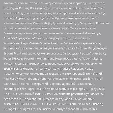
Тихоокеанский центр защиты окружающей среды и природных ресурсов,
Свободная Россия, Всемирный конгресс украинцев, Атлантический совет,
Человек в беде, Европейский фонд за демократию, Джеймстаунский фонд,
Прожект Хармони, Родники дракона, Врачи против насильственного
извлечения органов, Фалунь Дафа, Друзья Фалуньгун, Фалуньгун, Коалиция
по расследованию преследования в отношении Фалуньгун в Китае,
Всемирная организация по расследованию преследований Фалуньгун,
Пражский гражданский центр, Ассоциация школ политических
исследований при Совете Европы, Центр либеральной современности,
Форум русскоязычных европейцев, Немецко-русский обмен, Бард колледж,
Европейский выбор, Фонд Ходорковского, Оксфордский российский фонд,
Фонд Будущее России, Компания свободы информации, Проект Медиа,
Международное партнерство за права человека, Духовное Управление
Евангельских Христиан Украинской Христианской Церкви, Новое
Поколение, Духовное Учебное Заведение Международный Библейский
Колледж, Международное христианское движение, Всемирный Институт
Саентологических Предприятий, Церковь Духовной Технологии,
Европейская сеть организаций по наблюдению за выборами, Республика
Польша, СВОБОДНЫЙ ИДЕЛЬ-УРАЛ, Ассоциация развития журналистики,
IStories fonds, Королевский Институт Международных Отношений,
КРИМСЬКА ПРАВОЗАХИСНА ГРУПА, Фонд имени Генриха Бёлля, Stichting
Bellingcat, Bellingcat Ltd, The Insider, Институт правовой инициативы