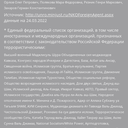
Орлов Олег Петрович, Полякова Мара Федоровна, Резник Генри Маркович,
Захаров Герман Константинович
Источник:
http://unro.minjust.ru/NKOForeignAgent.aspx
данные на
24.03.2022
* Единый федеральный список организаций, в том числе
иностранных и международных организаций, признанных
в соответствии с законодательством Российской Федерации
террористическими:
Высший военный Маджлисуль Шура Объединенных сил моджахедов
Кавказа, Конгресс народов Ичкерии и Дагестана, База, Асбат аль-Ансар,
Священная война, Исламская группа, Братья-мусульмане, Партия
исламского освобождения, Лашкар-И-Тайба, Исламская группа, Движение
Талибан, Исламская партия Туркестана, Общество социальных реформ,
Общество возрождения исламского наследия, Дом двух святых, Джунд аш-
Шам, Исламский джихад, Аль-Каида, Имарат Кавказ, АБТО, Правый сектор,
Исламское государство, Джабха аль-Нусра ли-Ахль аш-Шам, Народное
ополчение имени К. Минина и Д. Пожарского, Аджр от Аллаха Субхану уа
Тагьаля SHAM, АУМ Синрике, Муджахеды джамаата Ат-Тавхида Валь-Джихад,
Чистопольский Джамаат, Рохнамо ба суи давлати исломи, Террористическое
сообщество Сеть, Катиба Таухид валь-Джихад, Хайят Тахрир аш-Шам, Ахлю
Сунна Валь Джамаа, National Socialism/White Power, Артподготовка,