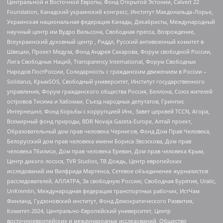
Центральной и Восточной Европы, Фонд Открытой Эстонии, Calvert 22
Foundation, Канадский украинский конгресс, Институт Макдональда-Лорье,
Украинская национальная федерация Канады, Декабристы, Международный
научный центр им Вудро Вильсона, Свободная пресса, Возрождение,
Всеукраинский духовный центр , Риддл, Русский антивоенный комитет в
Швеции, Проект Медуза, Фонд Андрея Сахарова, Форум свободной России,
Лига Свободных Наций, Transparеncy International, Форум Свободных
Народов ПостРоссии, Солидарность с гражданским движением в России –
Solidarus, КрымSOS, Свободный университет, Институт государственного
управления, Форум гражданского общества Россия, Беллона, Союз жителей
островов Тисима и Хабомаи, Съезд народных депутатов, Гринпис
Интернешнл, Фонд борьбы с коррупцией Инк, Завет церквей TCCN, Агора,
Всемирный фонд природы, BDR Novaja Gazeta-Europe, Алтай проект,
Образовательный дом прав человека Чернигов, Фонд Дом Прав Человека,
Белорусский дом прав человека имени Бориса Звозскова, Дом прав
человека Тбилиси, Дом прав человека Ереван, Дом прав человека Крым,
Центр дикого лосося, TVR Studios, ТВ Дождь, Центр европейских
исследований им Вилфрида Мартенса, Сетевое объединение журналистов
расследователей, АЛЛАТРА, За свободную Россию, Свободная Бурятия, Uralic,
UnKremlin, Международная федерация транспортных рабочих, ИстЧам
Финланд, Гудзоновский институт, Фонд Демократического Развития,
Комитет-2024, Центрально-Европейский университет, Центр
восточноевропейских и международных исследований, Общество