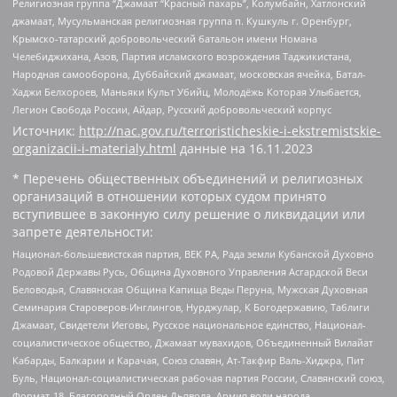
Религиозная группа “Джамаат “Красный пахарь”, Колумбайн, Хатлонский
джамаат, Мусульманская религиозная группа п. Кушкуль г. Оренбург,
Крымско-татарский добровольческий батальон имени Номана
Челебиджихана, Азов, Партия исламского возрождения Таджикистана,
Народная самооборона, Дуббайский джамаат, московская ячейка, Батал-
Хаджи Белхороев, Маньяки Культ Убийц, Молодёжь Которая Улыбается,
Легион Свобода России, Айдар, Русский добровольческий корпус
Источник:
http://nac.gov.ru/terroristicheskie-i-ekstremistskie-
organizacii-i-materialy.html
данные на
16.11.2023
* Перечень общественных объединений и религиозных
организаций в отношении которых судом принято
вступившее в законную силу решение о ликвидации или
запрете деятельности:
Национал-большевистская партия, ВЕК РА, Рада земли Кубанской Духовно
Родовой Державы Русь, Община Духовного Управления Асгардской Веси
Беловодья, Славянская Община Капища Веды Перуна, Мужская Духовная
Семинария Староверов-Инглингов, Нурджулар, К Богодержавию, Таблиги
Джамаат, Свидетели Иеговы, Русское национальное единство, Национал-
социалистическое общество, Джамаат мувахидов, Объединенный Вилайат
Кабарды, Балкарии и Карачая, Союз славян, Ат-Такфир Валь-Хиджра, Пит
Буль, Национал-социалистическая рабочая партия России, Славянский союз,
Формат-18, Благородный Орден Дьявола, Армия воли народа,