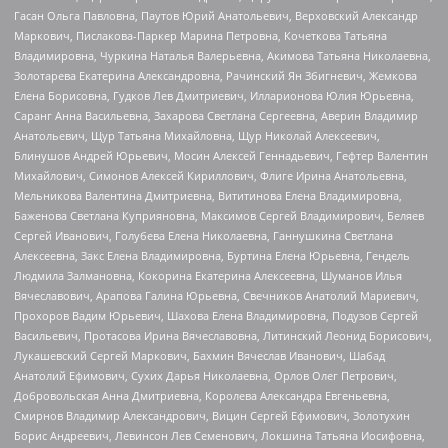
Гасан Ольга Павловна, Паутов Юрий Анатольевич, Верховский Александр
Маркович, Пислакова-Паркер Марина Петровна, Кочеткова Татьяна
Владимировна, Чуркина Наталья Валерьевна, Акимова Татьяна Николаевна,
Золотарева Екатерина Александровна, Рачинский Ян Збигневич, Жемкова
Елена Борисовна, Гудков Лев Дмитриевич, Илларионова Юлия Юрьевна,
Саранг Анна Васильевна, Захарова Светлана Сергеевна, Аверин Владимир
Анатольевич, Щур Татьяна Михайловна, Щур Николай Алексеевич,
Блинушов Андрей Юрьевич, Мосин Алексей Геннадьевич, Гефтер Валентин
Михайлович, Симонов Алексей Кириллович, Флиге Ирина Анатольевна,
Мельникова Валентина Дмитриевна, Вититинова Елена Владимировна,
Баженова Светлана Куприяновна, Максимов Сергей Владимирович, Беляев
Сергей Иванович, Голубева Елена Николаевна, Ганнушкина Светлана
Алексеевна, Закс Елена Владимировна, Буртина Елена Юрьевна, Гендель
Людмила Залмановна, Кокорина Екатерина Алексеевна, Шуманов Илья
Вячеславович, Арапова Галина Юрьевна, Свечников Анатолий Мариевич,
Прохоров Вадим Юрьевич, Шахова Елена Владимировна, Подузов Сергей
Васильевич, Протасова Ирина Вячеславовна, Литинский Леонид Борисович,
Лукашевский Сергей Маркович, Бахмин Вячеслав Иванович, Шабад
Анатолий Ефимович, Сухих Дарья Николаевна, Орлов Олег Петрович,
Добровольская Анна Дмитриевна, Королева Александра Евгеньевна,
Смирнов Владимир Александрович, Вицин Сергей Ефимович, Золотухин
Борис Андреевич, Левинсон Лев Семенович, Локшина Татьяна Иосифовна,