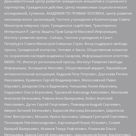
Дальневосточный центр развития гражданских инициатив и социального
партнерства, Гражданское действие, Центр независимых социологических
исследований, Сутяжник, АКАДЕМИЯ ПО ПРАВАМ ЧЕЛОВЕКА, Центр развития
некоммерческих организаций, Частное учреждение в Калининграде Совета
Министров северных стран, Гражданское содействие, Трансперенси
Интернешнл-Р, Центр Защиты Прав Средств Массовой Информации,
Институт развития прессы - Сибирь, Частное учреждение в Санкт-
Петербурге Совета Министров Северных Стран, Фонд поддержки свободы
прессы, Гражданский контроль, Человек и Закон, Общественная комиссия
по сохранению наследия академика Сахарова, Информационное агентство
МЕМО. РУ, Институт региональной прессы, Институт Развития Свободы
Информации, Экозащита!-Женсовет, Общественный вердикт, Евразийская
антимонопольная ассоциация, Бедушев Петр Петрович, Дзугкоева Регина
Николаевна, Кривенко Сергей Владимирович, Милославский Павел
Юрьевич, Шнырова Ольга Вадимовна, Чанышева Лилия Айратовна,
Сидорович Ольга Борисовна, Туровский Александр Алексеевич, Васильева
Анастасия Евгеньевна, Ривина Анна Валерьевна, Бойко Анатолий
Николаевич, Дугин Сергей Георгиевич, Пивоваров Андрей Сергеевич,
Аверин Виталий Евгеньевич, Барахоев Магомед Бекханович, Шарипков
Олег Викторович, Мошель Ирина Ароновна, Шведов Григорий Сергеевич,
Пономарев Лев Александрович, Каргалицкий Борис Юльевич, Созаев
Валерий Валерьевич, Исламов Тимур Рифгатович, Романова Ольга
Евгеньевна, Щаров Сергей Алексадрович, Цирульников Борис Альбертович,