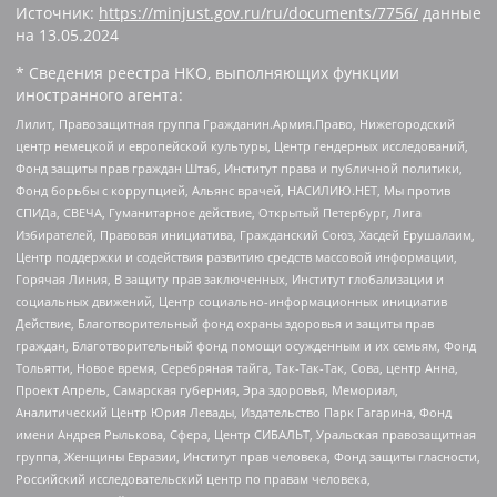
Источник:
https://minjust.gov.ru/ru/documents/7756/
данные
на
13.05.2024
* Сведения реестра НКО, выполняющих функции
иностранного агента:
Лилит, Правозащитная группа Гражданин.Армия.Право, Нижегородский
центр немецкой и европейской культуры, Центр гендерных исследований,
Фонд защиты прав граждан Штаб, Институт права и публичной политики,
Фонд борьбы с коррупцией, Альянс врачей, НАСИЛИЮ.НЕТ, Мы против
СПИДа, СВЕЧА, Гуманитарное действие, Открытый Петербург, Лига
Избирателей, Правовая инициатива, Гражданский Союз, Хасдей Ерушалаим,
Центр поддержки и содействия развитию средств массовой информации,
Горячая Линия, В защиту прав заключенных, Институт глобализации и
социальных движений, Центр социально-информационных инициатив
Действие, Благотворительный фонд охраны здоровья и защиты прав
граждан, Благотворительный фонд помощи осужденным и их семьям, Фонд
Тольятти, Новое время, Серебряная тайга, Так-Так-Так, Сова, центр Анна,
Проект Апрель, Самарская губерния, Эра здоровья, Мемориал,
Аналитический Центр Юрия Левады, Издательство Парк Гагарина, Фонд
имени Андрея Рылькова, Сфера, Центр СИБАЛЬТ, Уральская правозащитная
группа, Женщины Евразии, Институт прав человека, Фонд защиты гласности,
Российский исследовательский центр по правам человека,