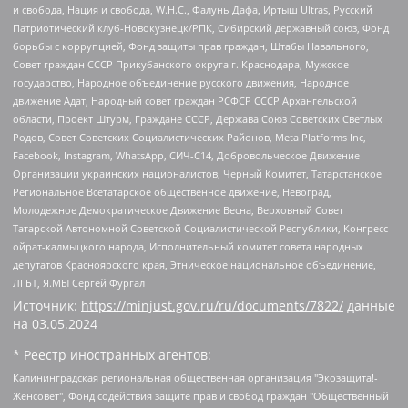
и свобода, Нация и свобода, W.H.С., Фалунь Дафа, Иртыш Ultras, Русский
Патриотический клуб-Новокузнецк/РПК, Сибирский державный союз, Фонд
борьбы с коррупцией, Фонд защиты прав граждан, Штабы Навального,
Совет граждан СССР Прикубанского округа г. Краснодара, Мужское
государство, Народное объединение русского движения, Народное
движение Адат, Народный совет граждан РСФСР СССР Архангельской
области, Проект Штурм, Граждане СССР, Держава Союз Советских Светлых
Родов, Совет Советских Социалистических Районов, Meta Platforms Inc,
Facebook, Instagram, WhatsApp, СИЧ-С14, Добровольческое Движение
Организации украинских националистов, Черный Комитет, Татарстанское
Региональное Всетатарское общественное движение, Невоград,
Молодежное Демократическое Движение Весна, Верховный Совет
Татарской Автономной Советской Социалистической Республики, Конгресс
ойрат-калмыцкого народа, Исполнительный комитет совета народных
депутатов Красноярского края, Этническое национальное объединение,
ЛГБТ, Я.МЫ Сергей Фургал
Источник:
https://minjust.gov.ru/ru/documents/7822/
данные
на
03.05.2024
* Реестр иностранных агентов:
Калининградская региональная общественная организация "Экозащита!-Женсовет", Фонд содействия защите прав и свобод граждан "Общественный вердикт", Фонд "Институт Развития Свободы Информации", Частное учреждение "Информационное агентство МЕМО. РУ", Региональная общественная организация "Общественная комиссия по сохранению наследия академика Сахарова", Фонд поддержки свободы прессы, Санкт-Петербургская общественная правозащитная организация "Гражданский контроль", Межрегиональная общественная организация "Информационно-просветительский центр "Мемориал", Региональный Фонд "Центр Защиты Прав Средств Массовой Информации", с 05.12.2023 Фонд "Центр Защиты Прав Средств массовой информации", Региональная общественная благотворительная организация помощи беженцам и мигрантам "Гражданское содействие", Негосударственное образовательное учреждение дополнительного профессионального образования (повышение квалификации) специалистов "АКАДЕМИЯ ПО ПРАВАМ ЧЕЛОВЕКА", Свердловская региональная общественная организация "Сутяжник", Автономная некоммерческая организация "Центр независимых социологических исследований", Союз общественных объединений "Российский исследовательский центр по правам человека", Региональное общественное учреждение научно-информационный центр "МЕМОРИАЛ", Некоммерческая организация "Фонд защиты гласности", Автономная некоммерческая организация "Институт прав человека", Городская общественная организация "Екатеринбургское общество "МЕМОРИАЛ", Городская общественная организация "Рязанское историко-просветительское и правозащитное общество "Мемориал" (Рязанский Мемориал), Челябинский региональный орган общественной самодеятельности – женское общественное объединение "Женщины Евразии", Челябинский региональный орган общественной самодеятельности "Уральская правозащитная группа", Фонд содействия защите здоровья и социальной справедливости имени Андрея Рылькова, Автономная Некоммерческая Организация "Аналитический Центр Юрия Левады", Автономная некоммерческая организация социальной поддержки населения "Проект Апрель", Региональная общественная организация помощи женщинам и детям, находящимся в кризисной ситуации "Информационно-методический центр "Анна", Фонд содействия развитию массовых коммуникаций и правовому просвещению "Так-так-Так", Фонд содействия устойчивому развитию "Серебряная тайга", Свердловский региональный общественный фонд социальных проектов "Новое время", "Idel.Реалии", Кавказ.Реалии, Крым.Реалии, Телеканал Настоящее Время, Татаро-башкирская служба Радио Свобода (Azatliq Radiosi), Радио Свободная Европа/Радио Свобода (PCE/PC), "Сибирь.Реалии", "Фактограф", Благотворительный фонд помощи осужденным и их семьям, Автономная некоммерческая организация "Институт глобализации и социальных движений", Фонд "В защиту прав заключенных", Частное учреждение "Центр поддержки и содействия развитию средств массовой информации", Пензенский региональный общественный благотворительный фонд "Гражданский союз", "Север.Реалии", Некоммерческая организация Фонд "Правовая инициатива", Общество с ограниченной ответственностью "Радио Свободная Европа/Радио Свобода", Чешское информационное агентство "MEDIUM-ORIENT", Красноярская региональная общественная организация "Мы против СПИДа", Камалягин Денис Николаевич, Маркелов Сергей Евгеньевич, Пономарев Лев Александрович, Савицкая Людмила Алексеевна, Автономная некоммерческая организация "Центр по работе с проблемой насилия "НАСИЛИЮ.НЕТ", Межрегиональный профессиональный союз работников здравоохранения "Альянс врачей", Юридическое лицо, зарегистрированное в Латвийской Республике, SIA "Medusa Project" (регистрационный номер 40103797863, дата регистрации 10.06.2014), Некоммерческая организация "Фонд по борьбе с коррупцией", Автономная некоммерческая организация "Институт права и публичной политики", Баданин Роман Сергеевич, Гликин Максим Александрович, Железнова Мария Михайловна, Лукьянова Юлия Сергеевна, Маетная Елизавета Витальевна, Маняхин Петр Борисович, Чуракова Ольга Владимировна, Ярош Юлия Петровна, Юридическое лицо "The Insider SIA", зарегистрированное в Риге, Латвийская Республика (дата регистрации 26.06.2015), являющееся администратором доменного имени интернет-издания "The Insider SIA", https://theins.ru, Постернак Алексей Евгеньевич, Рубин Михаил Аркадьевич, Анин Роман Александрович, Юридическое лицо Istories fonds, зарегистрированное в Латвийской Республике (регистрационный номер 50008295751, дата регистрации 24.02.2020), Великовский Дмитрий Александрович, Долинина Ирина Николаевна, Мароховская Алеся Алексеевна, Шлейнов Роман Юрьевич, Шмагун Олеся Валентиновна, Общество с ограниченной ответственностью "Альтаир 2021", Общество с ограниченной ответственностью "Вега 2021", Общество с ограниченной ответственностью "Главный редактор 2021", Общество с ограниченной ответственностью "Ромашки монолит", Важенков Артем Валерьевич, Ивановская областная общественная организация "Центр гендерных исследований", Гурман Юрий Альбертович, Медиапроект "ОВД-Инфо", Егоров Владимир Владимирович, Жилинский Владимир Александрович, Общество с ограниченной ответственностью "ЗП", Иванова София Юрьевна, Карезина Инна Павловна, Кильтау Екатерина Викторовна, Петров Алексей Викторович, Пискунов Сергей Евгеньевич, Смирнов Сергей Сергеевич, Тихонов Михаил Сергеевич, Общество с ограниченной ответственностью "ЖУРНАЛИСТ-ИНОСТРАННЫЙ АГЕНТ", Арапова Галина Юрьевна, Вольтская Татьяна Анатольевна, Американская компания "Mason G.E.S. Anonymous Foundation" (США), являющаяся владельцем интернет-издания https://mnews.world/, Компания "Stichting Bellingcat", зарегистрированная в Нидерландах (дата регистрации 11.07.2018), Захаров Андрей Вячеславович, Клепиковская Екатерина Дмитриевна, Общество с ограниченной ответственностью "МЕМО", Перл Роман Александрович, Симонов Евгений Алексеевич, Соловьева Елена Анатольевна, Сотников Даниил Владимирович, Сурначева Елизавета Дмитриевна, Автономная некоммерческая организация по защите прав человека и информированию населения "Якутия – Наше Мнение", Общество с ограниченной ответственностью "Москоу диджитал медиа", с 26.01.2023 Общество с ограниченной ответственностью "Чайка Белые сады", Ветошкина Валерия Валерьевна, Заговора Максим Александрович, Межрегиональное общественное движение "Российская ЛГБТ - сеть", Оленичев Максим Владимирович, Павлов Иван Юрьевич, Скворцова Елена Сергеевна, Общество с ограниченной ответственностью "Как бы инагент", Кочетков Игорь Викторович, Общество с ограниченной ответственностью "Честные выборы", Еланчик Олег Александрович, Общество с ограниченной ответственностью "Нобелевский призыв", Гималова Регина Эмилевна, Григорьев Андрей Валерьевич, Григорьева Алина Александровна, Ассоциация по содействию защите прав призывников, альтернативнослужащих и военнослужащих "Правозащитная группа "Гражданин.Армия.Право", Хисамова Регина Фаритовна, Автономная некоммерческая организация по реализации социально-правовых программ "Лилит", Дальневосточное общественное движение "Маяк", Санкт-Петербургская ЛГБТ-инициативная группа "Выход", Инициативная группа ЛГБТ+ "Реверс", Алексеев Андрей Викторович, Бекбулатова Таисия Львовна, Беляев Иван Михайлович, Владыкина Елена Сергеевна, Гельман Марат Александрович, Никульшина Вероника Юрьевна, Толоконникова Надежда Андреевна, Шендерович Виктор Анатольевич, Общество с ограниченной ответственностью "Данное сообщение", Общество с ограниченной ответственностью Издательский дом "Новая глава", Айнбиндер Александра Александровна, Московский комьюнити-центр для ЛГБТ+инициатив, Благотворительный фонд развития филантропии, Deutsche Welle (Германия, Kurt-Schumacher-Strasse 3, 53113 Bonn), Борзунова Мария Михайловна, Воробьев Виктор Викторович, Голубева Анна Львовна, Константинова Алла Михайловна, Малкова Ирина Владимировна, Мурадов Мурад Абдулгалимович, Осетинская Елизавета Николаевна, Понасенков Евгений Николаевич, Ганапольский Матвей Юрьевич, Киселев Евгений Алексеевич, Борухович Ирина Григорьевна, Дремин Иван Тимофеевич, Дубровский Дмитрий Викторович, Красноярская региональная общественная организация поддержки и развития альтернативных образовательных технологий и межкультурных коммуникаций "ИНТЕРРА", Маяковская Екатерина Алексеевна, Фейгин Марк Захарович, Филимонов Андрей Викторович, Дзугкоева Регина Николаевна, Доброхотов Роман Александрович, Дудь Юрий Александрович, Елкин Сергей Владимирович, Кругликов Кирилл Игоревич, Сабунаева Мария Леонидовна, Семенов Алексей Владимирович, Шаинян Карен Багратович, Шульман Екатерина Михайловна, Асафьев Артур Валерьевич, Вахштайн Виктор Семенович, Венедиктов Алексей Алексеевич, Лушникова Екатерина Евгеньевна, Волков Леонид Михайлович, Невзоров Александр Глебович, Пархоменко Сергей Борисович, Сироткин Ярослав Николаевич, Кара-Мурза Владимир Владимирович, Баранова Наталья Владимировна, Гозман Леонид Яковлевич, Кагарлицкий Борис Юльевич, Климарев Михаил Валерьевич, Милов Владимир Станиславович, Автономная некоммерческая организация Краснодарский центр современного искусства "Типография", Моргенштерн Алишер Тагирович, Соболь Любовь Эдуардовна, Общество с ограниченной ответственностью "ЛИЗА НОРМ", Каспаров Гарри Кимович, Ходорковский Михаил Борисович, Общество с ограниченной ответственностью "Апрельские тезисы", Данилович Ирина Брониславовна, Кашин Олег Владимирович, Петров Николай Владимирович, Пивоваров Алексей Владимирович, Соколов Михаил Владимирович, Цветкова Юлия Владимировна, Чичваркин Евгений Александрович, Комитет против пыток/Команда против пыток, Общество с ограниченной ответственностью "Первый научный", Общество с ограниченной ответственностью "Вертолет и ко", Белоцерковская Вероника Борисовна, Кац Максим Евгеньевич, Лазарева Татьяна Юрьевна, Шаведдинов Руслан Табризович, Яшин Илья Валерьевич, Общество с ограниченной ответственностью "Иноагент ААВ", Алешковский Дмитрий Петрович, Альбац Евгения Марковна, Быков Дмитрий Львович, Галямина Юлия Евгеньевна, Лойко Сергей Леонидович, Мартынов Кирилл Константинович, Медведев Сергей Александрович, Крашенинников Федор Геннадиевич, Гордеева Катерина Вл