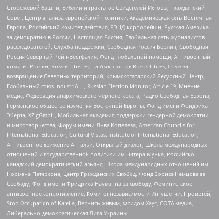
Сторожевой башни, Библии и трактатов Свидетелей Иеговы, Гражданский
Совет, Центр анализа европейской политики, Академическая сеть Восточная
Европа, Российский комитет действия, РЭНД корпорейшн, Русская Америка
за демократию в России, Настоящая Россия, Глобальная сеть журналистов-
расследователей, Служба поддержки, Свободная Россия Берлин, Свободная
Россия Северный Рейн-Вестфалия, Фонд глобальной помощи, Антивоенный
комитет России, Russie-Libertes, La Asocicion de Rusos Libres, Союз за
возвращение Северных территорий, Крымскотатарский Ресурсный Центр,
Глобальный союз IndustriALL, Russian Election Monitor, Article 19, Мнение
медиа, Федерация анархического черного креста, Радио Свободная Европа,
Германское общество изучения Восточной Европы, Фонд имени Фридриха
Эберта, XZ gGmbH, Мобильная академия поддержки гендерной демократии
и миротворчества, Форум имени Льва Копелева, American Councils for
International Education, Cultural Vistas, Institute of International Education,
Антивоенное движение Антальи, Открытый диалог, Школа международных
отношений и государственной политики им Питера Мунка, Российско-
канадский демократический альянс, Школа международных отношений им
Нормана Патерсона, Центр Гражданских Свобод, Фонд Бориса Немцова за
Свободу, Фонд имени Фридриха Науманна за свободу, Феминистское
антивоенное сопротивление, Комитет независимости Ингушетии, Прометей,
Stop Occupation of Karelia, Вернись живым, Фридом Хаус, СОТА медиа,
Либерально-демократическая Лига Украины