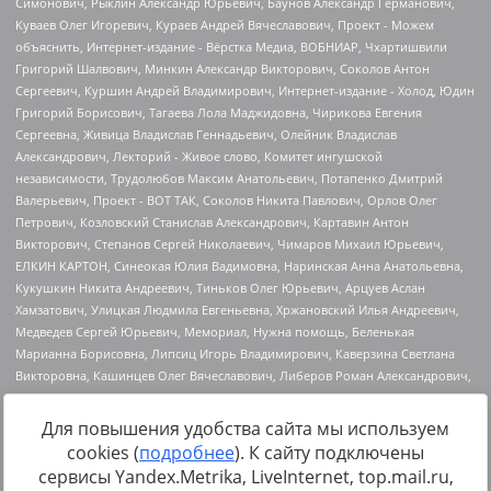
Для повышения удобства сайта мы используем
cookies (
подробнее
). К сайту подключены
Источник:
https://minjust.gov.ru/uploaded/files/reestr-
сервисы Yandex.Metrika, LiveInternet, top.mail.ru,
inostrannyih-agentov-22-03-2024.pdf
данные на
22.03.2024