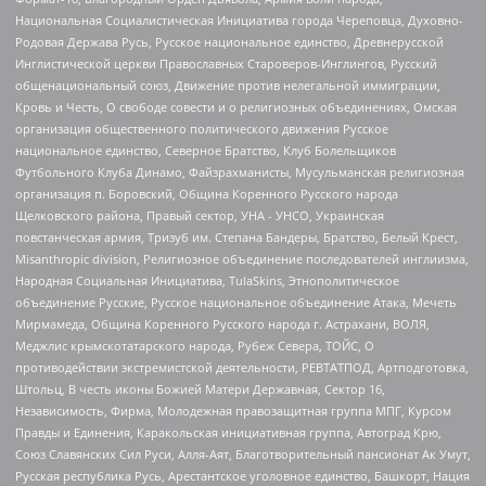
Национальная Социалистическая Инициатива города Череповца, Духовно-
Родовая Держава Русь, Русское национальное единство, Древнерусской
Инглистической церкви Православных Староверов-Инглингов, Русский
общенациональный союз, Движение против нелегальной иммиграции,
Кровь и Честь, О свободе совести и о религиозных объединениях, Омская
организация общественного политического движения Русское
национальное единство, Северное Братство, Клуб Болельщиков
Футбольного Клуба Динамо, Файзрахманисты, Мусульманская религиозная
организация п. Боровский, Община Коренного Русского народа
Щелковского района, Правый сектор, УНА - УНСО, Украинская
повстанческая армия, Тризуб им. Степана Бандеры, Братство, Белый Крест,
Misanthropic division, Религиозное объединение последователей инглиизма,
Народная Социальная Инициатива, TulaSkins, Этнополитическое
объединение Русские, Русское национальное объединение Атака, Мечеть
Мирмамеда, Община Коренного Русского народа г. Астрахани, ВОЛЯ,
Меджлис крымскотатарского народа, Рубеж Севера, ТОЙС, О
противодействии экстремистской деятельности, РЕВТАТПОД, Артподготовка,
Штольц, В честь иконы Божией Матери Державная, Сектор 16,
Независимость, Фирма, Молодежная правозащитная группа МПГ, Курсом
Правды и Единения, Каракольская инициативная группа, Автоград Крю,
Союз Славянских Сил Руси, Алля-Аят, Благотворительный пансионат Ак Умут,
Русская республика Русь, Арестантское уголовное единство, Башкорт, Нация